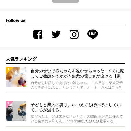
Follow us
人気ランキング
自分のせいで赤ちゃんを泣かせちゃった…すぐに察
してご機嫌をうかがう柴犬の優しさが泣ける【動
画】
自分がお世話してあげたい娘ちゃん。 この日は、柴犬花子
のウチの子記念日。ということで、オーナーさんはごちそ
うを...
子どもと柴犬の姿は、いつ見てもほのぼのしてい
て、心が温まる。
友だち以上、兄妹未満な「いとこ」の関係 大分県に住んで
いる柴犬の大和くん。Instagramにたびたび登場する...