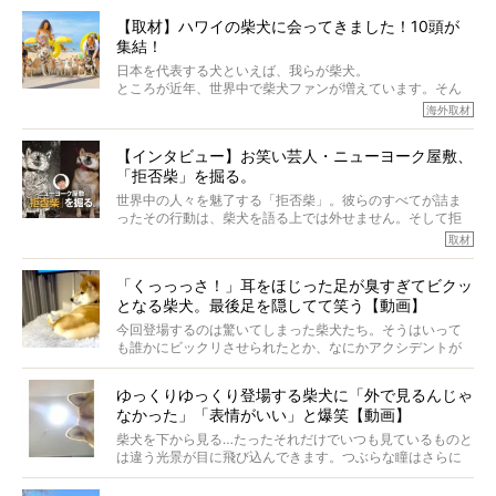
から、そういった側面はあります。
【取材】ハワイの柴犬に会ってきました！10頭が
でも、いざそれぞれの個体を見ていくと、丈夫で病気にも
集結！
なりにくい、とは言えないような気もするのです。
実際に「病気にならない」などということはないし、飼い
日本を代表する犬といえば、我らが柴犬。
主はそのためにやるべきことがある。
ところが近年、世界中で柴犬ファンが増えています。そん
今回は、柴犬に関わる方たちすべてに読んで欲しい、ある
な中「柴犬ライフ」が目をつけたのは、南の楽園ハワイ。
海外取材
柴犬とその家族のお話。
柴犬オーナーが多く、定期的にオフ会まで開催されている
ご本人からのレポートは、愛情たっぷりで示唆に富んだ物
とか。
語でした。
【インタビュー】お笑い芸人・ニューヨーク屋敷、
そんな噂を聞きつけ、今回はハワイの柴犬たちを取材して
「拒否柴」を掘る。
きました！
※文章はご本人の了承を得て編集しています
世界中の人々を魅了する「拒否柴」。彼らのすべてが詰ま
※画像はすべてイメージです
ったその行動は、柴犬を語る上では外せません。そして拒
※この記事は個人の感想であり、効果・効能を示すものではありません
否柴がここまで話題になるのは、“映える”ことも理由のひと
取材
つ。
では…拒否柴を「版画」にしてみたら、どんな作品ができあ
「くっっっさ！」耳をほじった足が臭すぎてビクッ
がるのでしょうか。
となる柴犬。最後足を隠してて笑う【動画】
最近版画製作を始めた、お笑いコンビ「ニューヨーク」の
屋敷裕政さんに、拒否柴を掘っていただきました！ イン
今回登場するのは驚いてしまった柴犬たち。そうはいって
タビューと合わせてご覧ください。
も誰かにビックリさせられたとか、なにかアクシデントが
起きたとか、そういうことが原因ではありません。全ての
原因は彼ら自身にあったのです…！
ゆっくりゆっくり登場する柴犬に「外で見るんじゃ
なかった」「表情がいい」と爆笑【動画】
柴犬を下から見る…たったそれだけでいつも見ているものと
は違う光景が目に飛び込んできます。つぶらな瞳はさらに
つぶらに見え、モフモフのお顔はさらにモフモフに見えま
す。これはクセになる…！