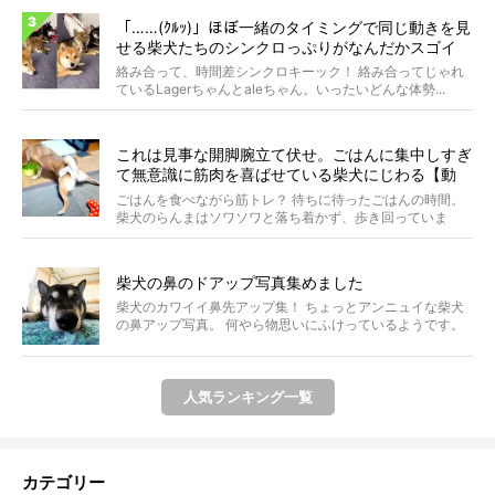
「……(ｸﾙｯ)」ほぼ一緒のタイミングで同じ動きを見
せる柴犬たちのシンクロっぷりがなんだかスゴイ
絡み合って、時間差シンクロキーック！ 絡み合ってじゃれ
ているLagerちゃんとaleちゃん。いったいどんな体勢...
これは見事な開脚腕立て伏せ。ごはんに集中しすぎ
て無意識に筋肉を喜ばせている柴犬にじわる【動
画】
ごはんを食べながら筋トレ？ 待ちに待ったごはんの時間。
柴犬のらんまはソワソワと落ち着かず、歩き回っていま
す。き...
柴犬の鼻のドアップ写真集めました
柴犬のカワイイ鼻先アップ集！ ちょっとアンニュイな柴犬
の鼻アップ写真。 何やら物思いにふけっているようです。
ま...
人気ランキング一覧
カテゴリー