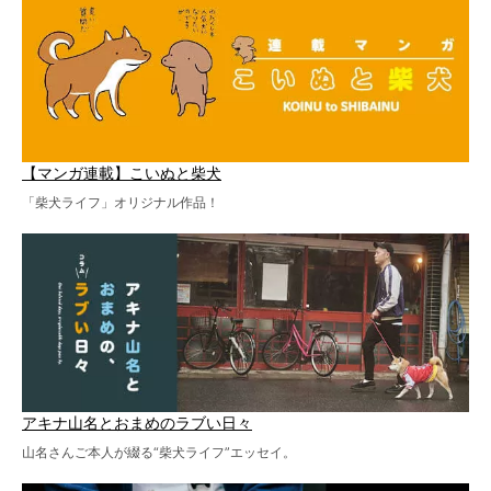
【マンガ連載】こいぬと柴犬
「柴犬ライフ」オリジナル作品！
アキナ山名とおまめのラブい日々
山名さんご本人が綴る“柴犬ライフ”エッセイ。