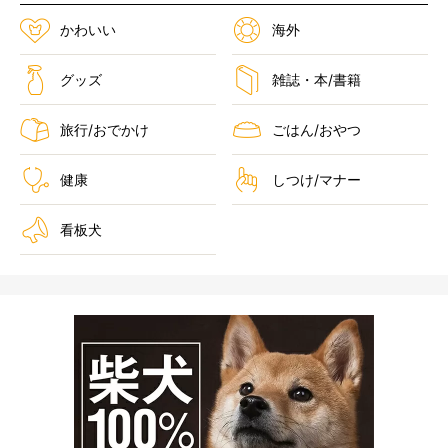
かわいい
海外
グッズ
雑誌・本/書籍
旅行/おでかけ
ごはん/おやつ
健康
しつけ/マナー
看板犬