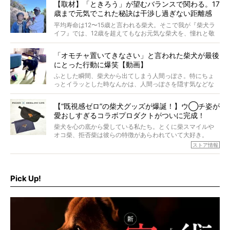
【取材】「ときろう」が望むバランスで関わる。17
歳まで元気でこれた秘訣は干渉し過ぎない距離感
#38ときろう
平均寿命は12〜15歳と言われる柴犬。そこで我が『柴犬ラ
イフ』では、12歳を超えてもなお元気な柴犬を、憧れと敬
意を込めて“レジェンド柴”と呼んでいます。 この特集で
は、レジェンド柴たちのライフスタイルや食生活などにフ
「オモチャ置いてきなさい」と言われた柴犬が最後
ォーカスし、その元気の秘訣や、老犬と暮らすうえで大切
にとった行動に爆笑【動画】
だと思うことを、オーナーさんに語っていただきます。今
回登場してくれたのは、17歳のときろうくん。小さい頃か
ふとした瞬間、柴犬から出てしまう人間っぽさ。特にちょ
ら食が細かったため、何でも食べさせてきたということで
っとイラッとした時なんかは、人間っぽさを隠す気などな
すが、そんなときろうくんの長寿の秘訣とは。
いように見えます。もしかして本当の本当は、中身は人間
なんじゃ…？
【“既視感ゼロ”の柴犬グッズが爆誕！】ウ◯チ姿が
愛おしすぎるコラボプロダクトがついに完成！
柴犬を心の底から愛している私たち。とくに柴スマイルや
オコ柴、拒否柴は彼らの特徴があらわれていて大好き。
でもちょっと待て…もうひとつ、忘れてはならない愛おしい
ストア情報
シーンがあったぞ。それは、背中を丸めて“ウンチなう”の姿
だ。
そこで私たち柴犬ライフは、ドッグブランド「PEGION（ペ
ギオン）」とコラボしてオリジナルの柴グッズを製作！
Pick Up!
柴犬と暮らす人もそうでない人も、とにかく柴犬を愛して
やまない皆さまへ。とんでもない柴グッズが爆誕です！