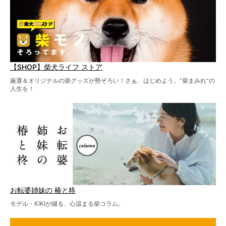
【SHOP】柴犬ライフ ストア
厳選＆オリジナルの柴グッズが勢ぞろい！さぁ、はじめよう。“柴まみれ”の
人生を！
お転婆姉妹の 椿と柊
モデル・KIKIが綴る、心温まる柴コラム。