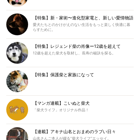
【特集】新・家術〜進化型家電と、新しい愛情物語
愛犬たちとのかけがえのない生活をもっと楽しく快適に暮
らすために。
【特集】レジェンド柴の肖像ー12歳を超えて
12歳を超えた柴犬を取材し、長寿の秘訣を探る。
【特集】保護柴と家族になって
【マンガ連載】こいぬと柴犬
「柴犬ライフ」オリジナル作品！
【連載】アキナ山名とおまめのラブい日々
山名さんご本人が綴る“柴犬ライフ”エッセイ。