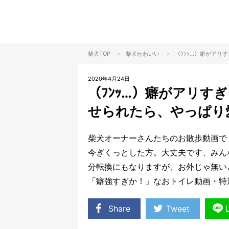
>
>
柴犬TOP
柴犬
かわいい
（ﾌﾝｯ…）癖がア
2020年4月24日
（ﾌﾝｯ…）癖がアリす
せられたら、やっぱり
柴犬オーナーさんたちのお散歩動画で
今ぎくっとした方。大丈夫です、みん
分転換にもなりますが、お外じゃ無い
「癖強すぎか！」なおトイレ動画・特
Share
Tweet