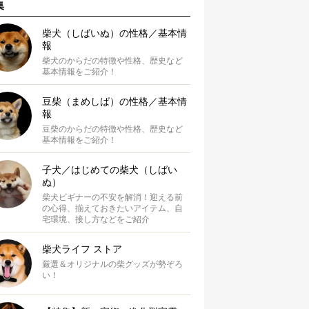
集
柴犬（しばいぬ）の性格／基本情
報
柴犬のからだの特徴や性格、歴史など
基本情報をご紹介！
豆柴（まめしば）の性格／基本情
報
豆柴のからだの特徴や性格、歴史など
基本情報をご紹介！
子犬／はじめての柴犬（しばい
ぬ）
柴犬ビギナーの不安を解消！迎える前
の心得、揃えておきたいアイテム、自
宅環境、接し方などをご紹介
柴犬ライフ ストア
厳選＆オリジナルの柴グッズが勢ぞろ
い！