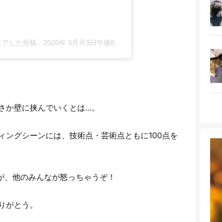
がシェアした投稿
-
2020年 3月月3日午後8時01分PST
さか壁に挟んでいくとは…。
ィングシーンには、技術点・芸術点ともに100点を
が、他のみんなが怒っちゃうぞ！
りがとう。