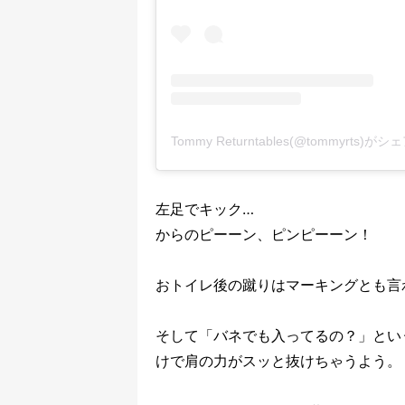
Tommy Returntables(@tommyrts)
左足でキック…
からのピーーン、ピンピーーン！
おトイレ後の蹴りはマーキングとも言
そして「バネでも入ってるの？」とい
けで肩の力がスッと抜けちゃうよう。