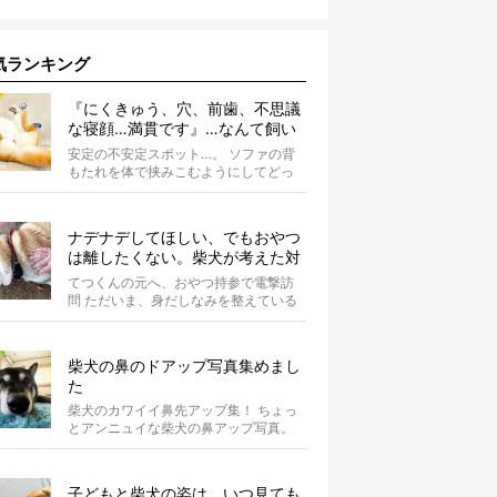
気ランキング
『にくきゅう、穴、前歯、不思議
な寝顔…満貫です』…なんて飼い
主さんを言わしめた柴犬の謎すぎ
安定の不安定スポット…。 ソファの背
る寝相がコチラです。
もたれを体で挟みこむようにしてどっ
かり。そしてだらーんと足を垂直に落
として...
ナデナデしてほしい、でもおやつ
は離したくない。柴犬が考えた対
応策が、欲しがりさんすぎて笑え
てつくんの元へ、おやつ持参で電撃訪
る【動画】
問 ただいま、身だしなみを整えている
最中の柴犬てつくん。 そこへ、オーナ
ーさ...
柴犬の鼻のドアップ写真集めまし
た
柴犬のカワイイ鼻先アップ集！ ちょっ
とアンニュイな柴犬の鼻アップ写真。
何やら物思いにふけっているようで
す。ま...
子どもと柴犬の姿は、いつ見ても