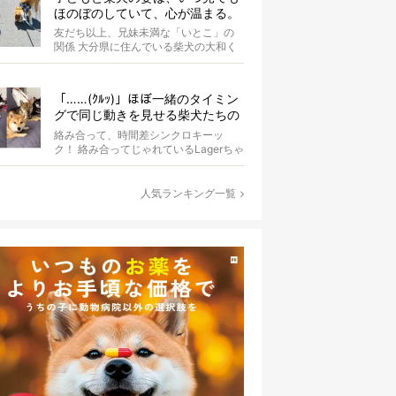
ほのぼのしていて、心が温まる。
友だち以上、兄妹未満な「いとこ」の
関係 大分県に住んでいる柴犬の大和く
ん。Instagramにたびたび登場する...
「……(ｸﾙｯ)」ほぼ一緒のタイミン
グで同じ動きを見せる柴犬たちの
シンクロっぷりがなんだかスゴイ
絡み合って、時間差シンクロキーッ
ク！ 絡み合ってじゃれているLagerちゃ
んとaleちゃん。いったいどんな体勢...
人気ランキング一覧