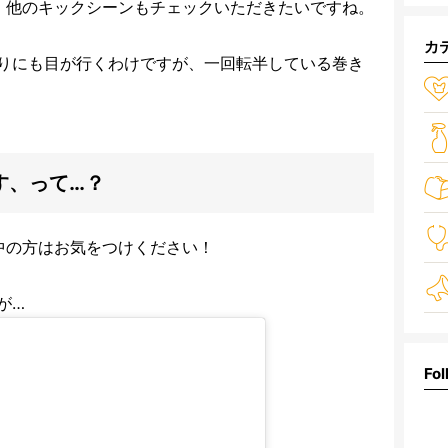
、他のキックシーンもチェックいただきたいですね。
カ
りにも目が行くわけですが、一回転半している巻き
す、って…？
中の方はお気をつけください！
が…
Fol