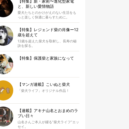
【特集】新・家術〜進化型家電
と、新しい愛情物語
愛犬たちとのかけがえのない生活をも
っと楽しく快適に暮らすために。
【特集】レジェンド柴の肖像ー12
歳を超えて
12歳を超えた柴犬を取材し、長寿の秘
訣を探る。
【特集】保護柴と家族になって
【マンガ連載】こいぬと柴犬
「柴犬ライフ」オリジナル作品！
【連載】アキナ山名とおまめのラ
ブい日々
山名さんご本人が綴る“柴犬ライフ”エッ
セイ。