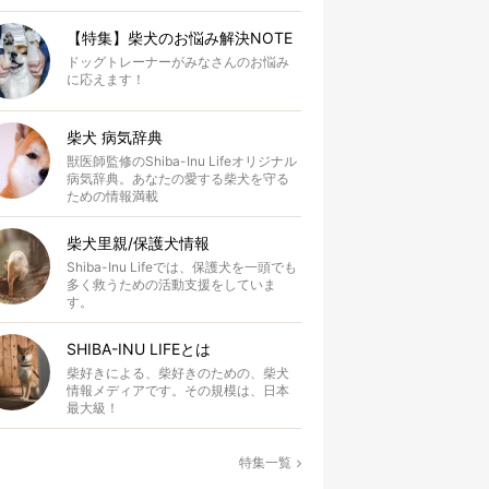
【特集】柴犬のお悩み解決NOTE
ドッグトレーナーがみなさんのお悩み
に応えます！
柴犬 病気辞典
獣医師監修のShiba-Inu Lifeオリジナル
病気辞典。あなたの愛する柴犬を守る
ための情報満載
柴犬里親/保護犬情報
Shiba-Inu Lifeでは、保護犬を一頭でも
多く救うための活動支援をしていま
す。
SHIBA-INU LIFEとは
柴好きによる、柴好きのための、柴犬
情報メディアです。その規模は、日本
最大級！
特集一覧