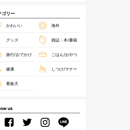
テゴリー
かわいい
海外
グッズ
雑誌・本/書籍
旅行/おでかけ
ごはん/おやつ
健康
しつけ/マナー
看板犬
low us