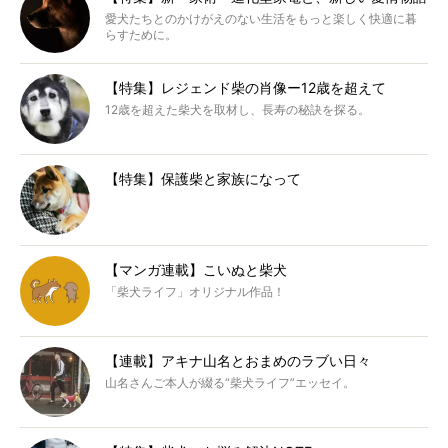
愛犬たちとのかけがえのない生活をもっと楽しく快適に暮
らすために。
【特集】レジェンド柴の肖像ー12歳を超えて
12歳を超えた柴犬を取材し、長寿の秘訣を探る。
【特集】保護柴と家族になって
【マンガ連載】こいぬと柴犬
「柴犬ライフ」オリジナル作品！
【連載】アキナ山名とおまめのラブい日々
山名さんご本人が綴る“柴犬ライフ”エッセイ。