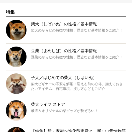
特集
柴犬（しばいぬ）の性格／基本情報
柴犬のからだの特徴や性格、歴史など基本情報をご紹介！
豆柴（まめしば）の性格／基本情報
豆柴のからだの特徴や性格、歴史など基本情報をご紹介！
子犬／はじめての柴犬（しばいぬ）
柴犬ビギナーの不安を解消！迎える前の心得、揃えておき
たいアイテム、自宅環境、接し方などをご紹介
柴犬ライフ ストア
厳選＆オリジナルの柴グッズが勢ぞろい！
【特集】新・家術〜進化型家電と、新しい愛情物語