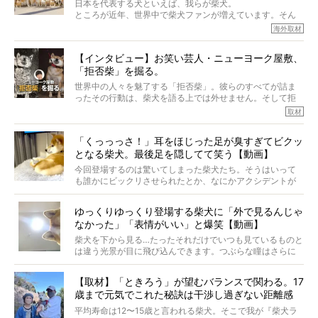
日本を代表する犬といえば、我らが柴犬。
主はそのためにやるべきことがある。
ところが近年、世界中で柴犬ファンが増えています。そん
今回は、柴犬に関わる方たちすべてに読んで欲しい、ある
な中「柴犬ライフ」が目をつけたのは、南の楽園ハワイ。
海外取材
柴犬とその家族のお話。
柴犬オーナーが多く、定期的にオフ会まで開催されている
ご本人からのレポートは、愛情たっぷりで示唆に富んだ物
とか。
語でした。
【インタビュー】お笑い芸人・ニューヨーク屋敷、
そんな噂を聞きつけ、今回はハワイの柴犬たちを取材して
「拒否柴」を掘る。
きました！
※文章はご本人の了承を得て編集しています
世界中の人々を魅了する「拒否柴」。彼らのすべてが詰ま
※画像はすべてイメージです
ったその行動は、柴犬を語る上では外せません。そして拒
※この記事は個人の感想であり、効果・効能を示すものではありません
否柴がここまで話題になるのは、“映える”ことも理由のひと
取材
つ。
では…拒否柴を「版画」にしてみたら、どんな作品ができあ
「くっっっさ！」耳をほじった足が臭すぎてビクッ
がるのでしょうか。
となる柴犬。最後足を隠してて笑う【動画】
最近版画製作を始めた、お笑いコンビ「ニューヨーク」の
屋敷裕政さんに、拒否柴を掘っていただきました！ イン
今回登場するのは驚いてしまった柴犬たち。そうはいって
タビューと合わせてご覧ください。
も誰かにビックリさせられたとか、なにかアクシデントが
起きたとか、そういうことが原因ではありません。全ての
原因は彼ら自身にあったのです…！
ゆっくりゆっくり登場する柴犬に「外で見るんじゃ
なかった」「表情がいい」と爆笑【動画】
柴犬を下から見る…たったそれだけでいつも見ているものと
は違う光景が目に飛び込んできます。つぶらな瞳はさらに
つぶらに見え、モフモフのお顔はさらにモフモフに見えま
す。これはクセになる…！
【取材】「ときろう」が望むバランスで関わる。17
歳まで元気でこれた秘訣は干渉し過ぎない距離感
#38ときろう
平均寿命は12〜15歳と言われる柴犬。そこで我が『柴犬ラ