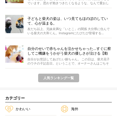
ています。思わず抱きつきたくなるような、なんて愛おし
い背...
子どもと柴犬の姿は、いつ見てもほのぼのしてい
て、心が温まる。
友だち以上、兄妹未満な「いとこ」の関係 大分県に住んで
いる柴犬の大和くん。Instagramにたびたび登場する...
自分のせいで赤ちゃんを泣かせちゃった…すぐに察
してご機嫌をうかがう柴犬の優しさが泣ける【動
画】
自分がお世話してあげたい娘ちゃん。 この日は、柴犬花子
のウチの子記念日。ということで、オーナーさんはごちそ
うを...
人気ランキング一覧
カテゴリー
かわいい
海外