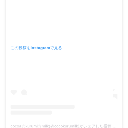
この投稿をInstagramで見る
cocoa☆kurumi☆milk(@cocokurumilk)がシェアした投稿
-
2017