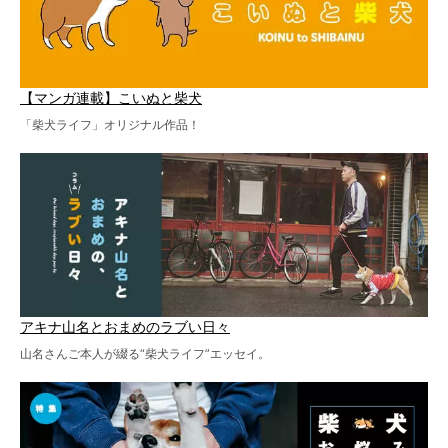
【マンガ連載】こいぬと柴犬
「柴犬ライフ」オリジナル作品！
アキナ山名とおまめのラブい日々
山名さんご本人が綴る“柴犬ライフ”エッセイ。