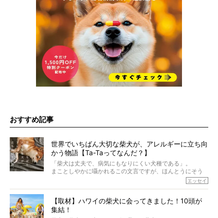
おすすめ記事
世界でいちばん大切な柴犬が、アレルギーに立ち向
かう物語【Ta-Taってなんだ？】
「柴犬は丈夫で、病気にもなりにくい犬種である」。
まことしやかに囁かれるこの文言ですが、ほんとうにそう
でしょうか？
エッセイ
もちろん、犬種としての完成度がとてつもなく高い柴犬だ
から、そういった側面はあります。
【取材】ハワイの柴犬に会ってきました！10頭が
でも、いざそれぞれの個体を見ていくと、丈夫で病気にも
集結！
なりにくい、とは言えないような気もするのです。
実際に「病気にならない」などということはないし、飼い