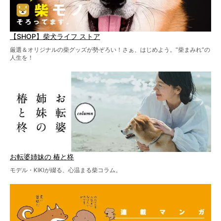
【SHOP】柴犬ライフ ストア
厳選＆オリジナルの柴グッズが勢ぞろい！さぁ、はじめよう。“柴まみれ”の
人生を！
お転婆姉妹の 椿と柊
モデル・KIKIが綴る、心温まる柴コラム。