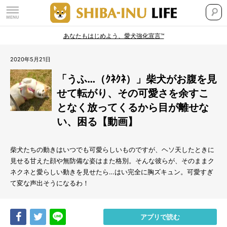
あなたもはじめよう、愛犬強化宣言™
2020年5月21日
「うふ…（ｸﾈｸﾈ）」柴犬がお腹を見
せて転がり、その可愛さを余すこ
となく放ってくるから目が離せな
い、困る【動画】
柴犬たちの動きはいつでも可愛らしいものですが、ヘソ天したときに
見せる甘えた顔や無防備な姿はまた格別。そんな彼らが、そのままク
ネクネと愛らしい動きを見せたら…はい完全に胸ズキュン。可愛すぎ
て変な声出そうになるわ！
Share
Tweet
LINE
アプリで読む