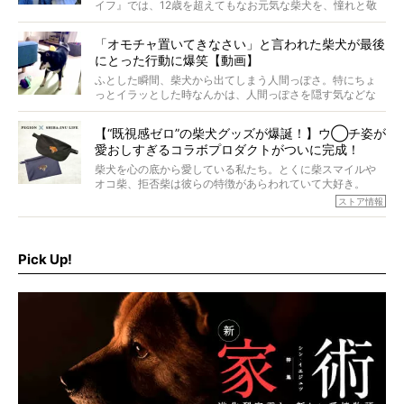
イフ』では、12歳を超えてもなお元気な柴犬を、憧れと敬
意を込めて“レジェンド柴”と呼んでいます。 この特集で
は、レジェンド柴たちのライフスタイルや食生活などにフ
「オモチャ置いてきなさい」と言われた柴犬が最後
ォーカスし、その元気の秘訣や、老犬と暮らすうえで大切
にとった行動に爆笑【動画】
だと思うことを、オーナーさんに語っていただきます。今
回登場してくれたのは、17歳のときろうくん。小さい頃か
ふとした瞬間、柴犬から出てしまう人間っぽさ。特にちょ
ら食が細かったため、何でも食べさせてきたということで
っとイラッとした時なんかは、人間っぽさを隠す気などな
すが、そんなときろうくんの長寿の秘訣とは。
いように見えます。もしかして本当の本当は、中身は人間
なんじゃ…？
【“既視感ゼロ”の柴犬グッズが爆誕！】ウ◯チ姿が
愛おしすぎるコラボプロダクトがついに完成！
柴犬を心の底から愛している私たち。とくに柴スマイルや
オコ柴、拒否柴は彼らの特徴があらわれていて大好き。
でもちょっと待て…もうひとつ、忘れてはならない愛おしい
ストア情報
シーンがあったぞ。それは、背中を丸めて“ウンチなう”の姿
だ。
そこで私たち柴犬ライフは、ドッグブランド「PEGION（ペ
ギオン）」とコラボしてオリジナルの柴グッズを製作！
Pick Up!
柴犬と暮らす人もそうでない人も、とにかく柴犬を愛して
やまない皆さまへ。とんでもない柴グッズが爆誕です！