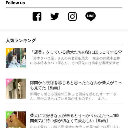
Follow us
人気ランキング
「店番」をしている柴犬たちの姿にほっこりする♡
「鈴木タバコ屋」さんの有名看板柴犬！ 東京の武蔵小金井
にある鈴木タバコ屋さん。その店先には有名な看板柴犬が
いま...
隙間から視線を感じると思ったらなんか柴犬がこっ
ち見てた【動画】
隙間から感じる視線の正体 ふと視線を感じたオーナーさ
ん。誰かに見られている気がするのです。 まさ...
柴犬に大好きな人が来るとうっかり伝えたら…1時
間健気に待つ姿が切なくて愛おしい【動画】
なんて愛おしい後ろ姿 柴犬のサランが扉の前でお座りをし