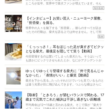
主はそのためにやるべきことがある。
ところが近年、世界中で柴犬ファンが増えています。そん
今回は、柴犬に関わる方たちすべてに読んで欲しい、ある
な中「柴犬ライフ」が目をつけたのは、南の楽園ハワイ。
海外取材
柴犬とその家族のお話。
柴犬オーナーが多く、定期的にオフ会まで開催されている
ご本人からのレポートは、愛情たっぷりで示唆に富んだ物
とか。
語でした。
【インタビュー】お笑い芸人・ニューヨーク屋敷、
そんな噂を聞きつけ、今回はハワイの柴犬たちを取材して
「拒否柴」を掘る。
きました！
※文章はご本人の了承を得て編集しています
世界中の人々を魅了する「拒否柴」。彼らのすべてが詰ま
※画像はすべてイメージです
ったその行動は、柴犬を語る上では外せません。そして拒
※この記事は個人の感想であり、効果・効能を示すものではありません
否柴がここまで話題になるのは、“映える”ことも理由のひと
取材
つ。
では…拒否柴を「版画」にしてみたら、どんな作品ができあ
「くっっっさ！」耳をほじった足が臭すぎてビクッ
がるのでしょうか。
となる柴犬。最後足を隠してて笑う【動画】
最近版画製作を始めた、お笑いコンビ「ニューヨーク」の
屋敷裕政さんに、拒否柴を掘っていただきました！ イン
今回登場するのは驚いてしまった柴犬たち。そうはいって
タビューと合わせてご覧ください。
も誰かにビックリさせられたとか、なにかアクシデントが
起きたとか、そういうことが原因ではありません。全ての
原因は彼ら自身にあったのです…！
ゆっくりゆっくり登場する柴犬に「外で見るんじゃ
なかった」「表情がいい」と爆笑【動画】
柴犬を下から見る…たったそれだけでいつも見ているものと
は違う光景が目に飛び込んできます。つぶらな瞳はさらに
つぶらに見え、モフモフのお顔はさらにモフモフに見えま
す。これはクセになる…！
【取材】「ときろう」が望むバランスで関わる。17
歳まで元気でこれた秘訣は干渉し過ぎない距離感
#38ときろう
平均寿命は12〜15歳と言われる柴犬。そこで我が『柴犬ラ
イフ』では、12歳を超えてもなお元気な柴犬を、憧れと敬