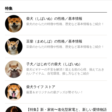
特集
柴犬（しばいぬ）の性格／基本情報
柴犬のからだの特徴や性格、歴史など基本情報をご紹介！
豆柴（まめしば）の性格／基本情報
豆柴のからだの特徴や性格、歴史など基本情報をご紹介！
子犬／はじめての柴犬（しばいぬ）
柴犬ビギナーの不安を解消！迎える前の心得、揃えておき
たいアイテム、自宅環境、接し方などをご紹介
柴犬ライフ ストア
厳選＆オリジナルの柴グッズが勢ぞろい！
【特集】新・家術〜進化型家電と、新しい愛情物語