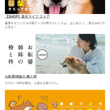
【SHOP】柴犬ライフ ストア
厳選＆オリジナルの柴グッズが勢ぞろい！さぁ、はじめよう。“柴まみれ”の
人生を！
お転婆姉妹の 椿と柊
モデル・KIKIが綴る、心温まる柴コラム。