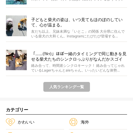
ま...
子どもと柴犬の姿は、いつ見てもほのぼのしてい
て、心が温まる。
友だち以上、兄妹未満な「いとこ」の関係 大分県に住んで
いる柴犬の大和くん。Instagramにたびたび登場する...
「……(ｸﾙｯ)」ほぼ一緒のタイミングで同じ動きを見
せる柴犬たちのシンクロっぷりがなんだかスゴイ
絡み合って、時間差シンクロキーック！ 絡み合ってじゃれ
ているLagerちゃんとaleちゃん。いったいどんな体勢...
人気ランキング一覧
カテゴリー
かわいい
海外