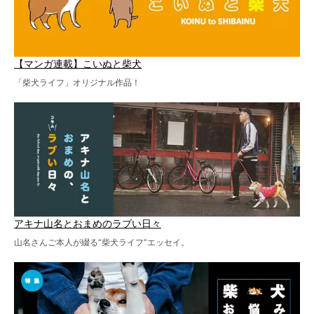
【マンガ連載】こいぬと柴犬
「柴犬ライフ」オリジナル作品！
アキナ山名とおまめのラブい日々
山名さんご本人が綴る“柴犬ライフ”エッセイ。