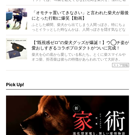
意を込めて“レジェンド柴”と呼んでいます。 この特集で
は、レジェンド柴たちのライフスタイルや食生活などにフ
「オモチャ置いてきなさい」と言われた柴犬が最後
ォーカスし、その元気の秘訣や、老犬と暮らすうえで大切
にとった行動に爆笑【動画】
だと思うことを、オーナーさんに語っていただきます。今
回登場してくれたのは、17歳のときろうくん。小さい頃か
ふとした瞬間、柴犬から出てしまう人間っぽさ。特にちょ
ら食が細かったため、何でも食べさせてきたということで
っとイラッとした時なんかは、人間っぽさを隠す気などな
すが、そんなときろうくんの長寿の秘訣とは。
いように見えます。もしかして本当の本当は、中身は人間
なんじゃ…？
【“既視感ゼロ”の柴犬グッズが爆誕！】ウ◯チ姿が
愛おしすぎるコラボプロダクトがついに完成！
柴犬を心の底から愛している私たち。とくに柴スマイルや
オコ柴、拒否柴は彼らの特徴があらわれていて大好き。
でもちょっと待て…もうひとつ、忘れてはならない愛おしい
ストア情報
シーンがあったぞ。それは、背中を丸めて“ウンチなう”の姿
だ。
そこで私たち柴犬ライフは、ドッグブランド「PEGION（ペ
ギオン）」とコラボしてオリジナルの柴グッズを製作！
Pick Up!
柴犬と暮らす人もそうでない人も、とにかく柴犬を愛して
やまない皆さまへ。とんでもない柴グッズが爆誕です！