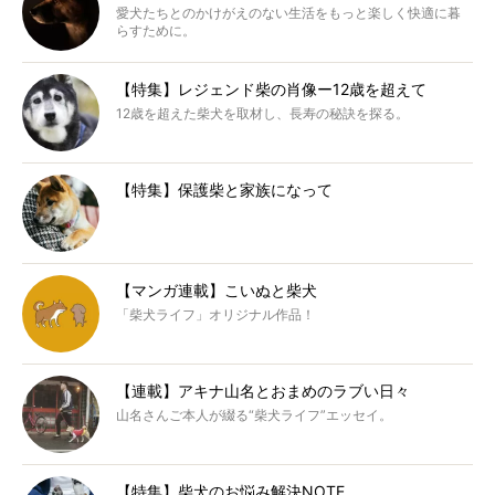
愛犬たちとのかけがえのない生活をもっと楽しく快適に暮
らすために。
【特集】レジェンド柴の肖像ー12歳を超えて
12歳を超えた柴犬を取材し、長寿の秘訣を探る。
【特集】保護柴と家族になって
【マンガ連載】こいぬと柴犬
「柴犬ライフ」オリジナル作品！
【連載】アキナ山名とおまめのラブい日々
山名さんご本人が綴る“柴犬ライフ”エッセイ。
【特集】柴犬のお悩み解決NOTE