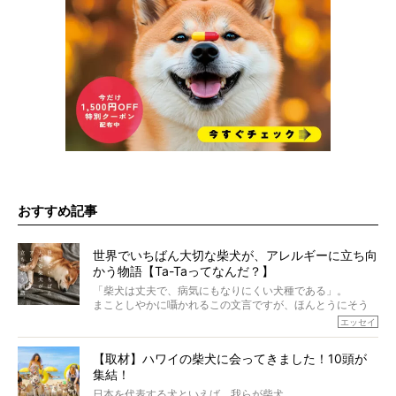
おすすめ記事
世界でいちばん大切な柴犬が、アレルギーに立ち向
かう物語【Ta-Taってなんだ？】
「柴犬は丈夫で、病気にもなりにくい犬種である」。
まことしやかに囁かれるこの文言ですが、ほんとうにそう
でしょうか？
エッセイ
もちろん、犬種としての完成度がとてつもなく高い柴犬だ
から、そういった側面はあります。
【取材】ハワイの柴犬に会ってきました！10頭が
でも、いざそれぞれの個体を見ていくと、丈夫で病気にも
集結！
なりにくい、とは言えないような気もするのです。
実際に「病気にならない」などということはないし、飼い
日本を代表する犬といえば、我らが柴犬。