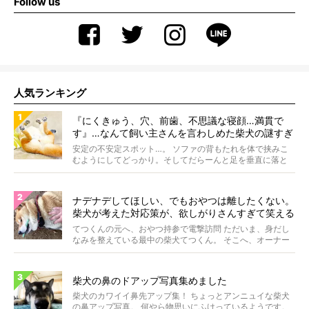
Follow us
人気ランキング
『にくきゅう、穴、前歯、不思議な寝顔…満貫で
す』…なんて飼い主さんを言わしめた柴犬の謎すぎ
る寝相がコチラです。
安定の不安定スポット…。 ソファの背もたれを体で挟みこ
むようにしてどっかり。そしてだらーんと足を垂直に落と
して...
ナデナデしてほしい、でもおやつは離したくない。
柴犬が考えた対応策が、欲しがりさんすぎて笑える
【動画】
てつくんの元へ、おやつ持参で電撃訪問 ただいま、身だし
なみを整えている最中の柴犬てつくん。 そこへ、オーナー
さ...
柴犬の鼻のドアップ写真集めました
柴犬のカワイイ鼻先アップ集！ ちょっとアンニュイな柴犬
の鼻アップ写真。 何やら物思いにふけっているようです。