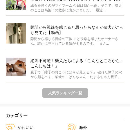
画】
縁石を歩くのがマイブーム 今日は朝から雨。そこで、柴犬
のここは高架下の散歩に出かけました。 最近...
隙間から視線を感じると思ったらなんか柴犬がこっ
ち見てた【動画】
隙間から感じる視線の正体 ふと視線を感じたオーナーさ
ん。誰かに見られている気がするのです。 まさ...
絶叫不可避！柴犬たちによる「こんなところから、
こんにちは！」
親子で「障子の向こうには何が見える？」 破れた障子の穴
から顔を出す、柴犬のこばんちゃん・たまるちゃん親子。
親子...
人気ランキング一覧
カテゴリー
かわいい
海外