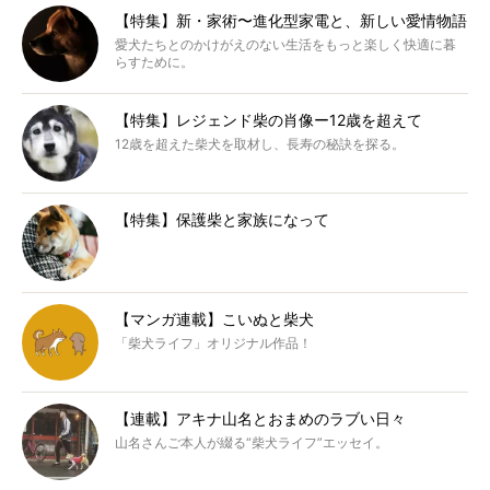
【特集】新・家術〜進化型家電と、新しい愛情物語
愛犬たちとのかけがえのない生活をもっと楽しく快適に暮
らすために。
【特集】レジェンド柴の肖像ー12歳を超えて
12歳を超えた柴犬を取材し、長寿の秘訣を探る。
【特集】保護柴と家族になって
【マンガ連載】こいぬと柴犬
「柴犬ライフ」オリジナル作品！
【連載】アキナ山名とおまめのラブい日々
山名さんご本人が綴る“柴犬ライフ”エッセイ。