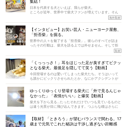
集結！
なりにくい、とは言えないような気もするのです。
実際に「病気にならない」などということはないし、飼い
日本を代表する犬といえば、我らが柴犬。
主はそのためにやるべきことがある。
ところが近年、世界中で柴犬ファンが増えています。そん
今回は、柴犬に関わる方たちすべてに読んで欲しい、ある
な中「柴犬ライフ」が目をつけたのは、南の楽園ハワイ。
海外取材
柴犬とその家族のお話。
柴犬オーナーが多く、定期的にオフ会まで開催されている
ご本人からのレポートは、愛情たっぷりで示唆に富んだ物
とか。
語でした。
【インタビュー】お笑い芸人・ニューヨーク屋敷、
そんな噂を聞きつけ、今回はハワイの柴犬たちを取材して
「拒否柴」を掘る。
きました！
※文章はご本人の了承を得て編集しています
世界中の人々を魅了する「拒否柴」。彼らのすべてが詰ま
※画像はすべてイメージです
ったその行動は、柴犬を語る上では外せません。そして拒
※この記事は個人の感想であり、効果・効能を示すものではありません
否柴がここまで話題になるのは、“映える”ことも理由のひと
取材
つ。
では…拒否柴を「版画」にしてみたら、どんな作品ができあ
「くっっっさ！」耳をほじった足が臭すぎてビクッ
がるのでしょうか。
となる柴犬。最後足を隠してて笑う【動画】
最近版画製作を始めた、お笑いコンビ「ニューヨーク」の
屋敷裕政さんに、拒否柴を掘っていただきました！ イン
今回登場するのは驚いてしまった柴犬たち。そうはいって
タビューと合わせてご覧ください。
も誰かにビックリさせられたとか、なにかアクシデントが
起きたとか、そういうことが原因ではありません。全ての
原因は彼ら自身にあったのです…！
ゆっくりゆっくり登場する柴犬に「外で見るんじゃ
なかった」「表情がいい」と爆笑【動画】
柴犬を下から見る…たったそれだけでいつも見ているものと
は違う光景が目に飛び込んできます。つぶらな瞳はさらに
つぶらに見え、モフモフのお顔はさらにモフモフに見えま
す。これはクセになる…！
【取材】「ときろう」が望むバランスで関わる。17
歳まで元気でこれた秘訣は干渉し過ぎない距離感