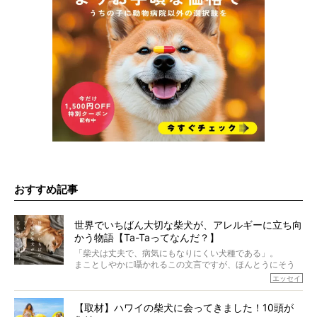
おすすめ記事
世界でいちばん大切な柴犬が、アレルギーに立ち向
かう物語【Ta-Taってなんだ？】
「柴犬は丈夫で、病気にもなりにくい犬種である」。
まことしやかに囁かれるこの文言ですが、ほんとうにそう
でしょうか？
エッセイ
もちろん、犬種としての完成度がとてつもなく高い柴犬だ
から、そういった側面はあります。
【取材】ハワイの柴犬に会ってきました！10頭が
でも、いざそれぞれの個体を見ていくと、丈夫で病気にも