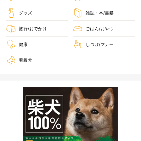
グッズ
雑誌・本/書籍
旅行/おでかけ
ごはん/おやつ
健康
しつけ/マナー
看板犬