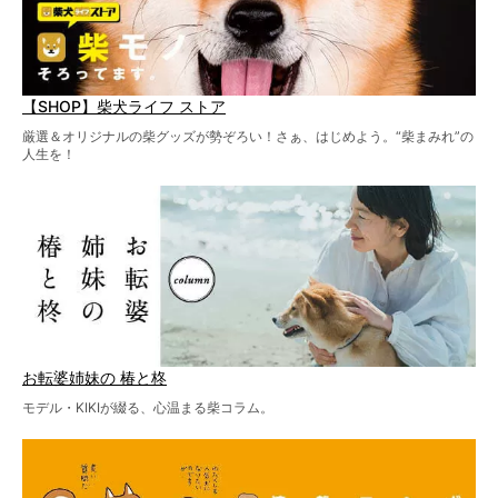
【SHOP】柴犬ライフ ストア
厳選＆オリジナルの柴グッズが勢ぞろい！さぁ、はじめよう。“柴まみれ”の
人生を！
お転婆姉妹の 椿と柊
モデル・KIKIが綴る、心温まる柴コラム。