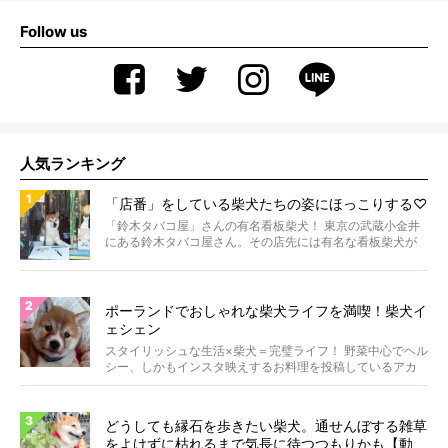
Follow us
人気ランキング
「店番」をしている柴犬たちの姿にほっこりする♡
「鈴木タバコ屋」さんの有名看板柴犬！ 東京の武蔵小金井
にある鈴木タバコ屋さん。その店先には有名な看板柴犬が
いま...
ポーランドでおしゃれな柴犬ライフを満喫！柴犬イ
ェシェン
スタイリッシュな生活×柴犬＝完璧ライフ！ 野菜中心でヘル
シー、しかもインスタ映えするお料理を投稿しているアカ
ウ...
どうしても縁石を歩きたい柴犬。通せんぼする雑草
をよけずに枯れるまで気長に待つつもりかも【動