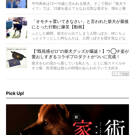
#38ときろう
平均寿命は12〜15歳と言われる柴犬。そこで我が『柴犬ラ
イフ』では、12歳を超えてもなお元気な柴犬を、憧れと敬
意を込めて“レジェンド柴”と呼んでいます。 この特集で
は、レジェンド柴たちのライフスタイルや食生活などにフ
「オモチャ置いてきなさい」と言われた柴犬が最後
ォーカスし、その元気の秘訣や、老犬と暮らすうえで大切
にとった行動に爆笑【動画】
だと思うことを、オーナーさんに語っていただきます。今
回登場してくれたのは、17歳のときろうくん。小さい頃か
ふとした瞬間、柴犬から出てしまう人間っぽさ。特にちょ
ら食が細かったため、何でも食べさせてきたということで
っとイラッとした時なんかは、人間っぽさを隠す気などな
すが、そんなときろうくんの長寿の秘訣とは。
いように見えます。もしかして本当の本当は、中身は人間
なんじゃ…？
【“既視感ゼロ”の柴犬グッズが爆誕！】ウ◯チ姿が
愛おしすぎるコラボプロダクトがついに完成！
柴犬を心の底から愛している私たち。とくに柴スマイルや
オコ柴、拒否柴は彼らの特徴があらわれていて大好き。
でもちょっと待て…もうひとつ、忘れてはならない愛おしい
ストア情報
シーンがあったぞ。それは、背中を丸めて“ウンチなう”の姿
だ。
そこで私たち柴犬ライフは、ドッグブランド「PEGION（ペ
ギオン）」とコラボしてオリジナルの柴グッズを製作！
Pick Up!
柴犬と暮らす人もそうでない人も、とにかく柴犬を愛して
やまない皆さまへ。とんでもない柴グッズが爆誕です！