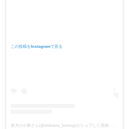
この投稿をInstagramで見る
柴犬の小麦さん(@shibainu_komugi)がシェアした投稿
-
2020年