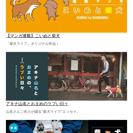
【マンガ連載】こいぬと柴犬
「柴犬ライフ」オリジナル作品！
アキナ山名とおまめのラブい日々
山名さんご本人が綴る“柴犬ライフ”エッセイ。