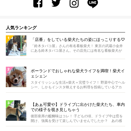
人気ランキング
「店番」をしている柴犬たちの姿にほっこりする♡
「鈴木タバコ屋」さんの有名看板柴犬！ 東京の武蔵小金井
にある鈴木タバコ屋さん。その店先には有名な看板柴犬が
いま...
ポーランドでおしゃれな柴犬ライフを満喫！柴犬イ
ェシェン
スタイリッシュな生活×柴犬＝完璧ライフ！ 野菜中心でヘル
シー、しかもインスタ映えするお料理を投稿しているアカ
ウ...
【あぁ可愛や】ドライブに出かけた柴犬たち、車内
での様子を覗き見しちゃう
後部座席の醍醐味はコレ！ 子どもの頃、ドライブ中は窓を
開け、強風を受けて楽しんでいませんでしたか？ あの感
じが...