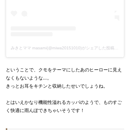
みきとママ masami(@miwa20151010)がシェアした投稿
-
2020
ということで、クモをテーマにしたあのヒーローに見え
なくもないような…。
きっとお耳をキチンと収納したせいでしょうね。
とはいえかなり機能性溢れるカッパのようで、ものすご
く快適に雨んぽできちゃいそうです！