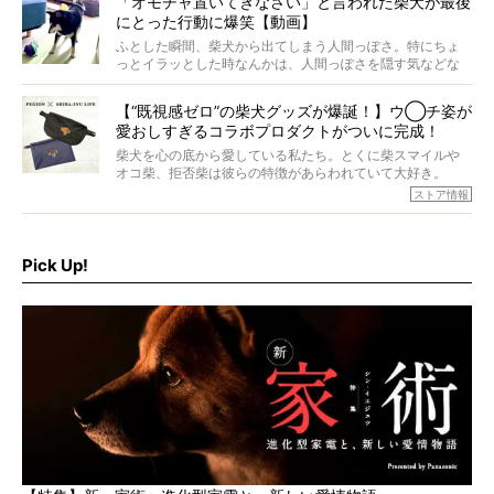
「オモチャ置いてきなさい」と言われた柴犬が最後
ォーカスし、その元気の秘訣や、老犬と暮らすうえで大切
にとった行動に爆笑【動画】
だと思うことを、オーナーさんに語っていただきます。今
回登場してくれたのは、17歳のときろうくん。小さい頃か
ふとした瞬間、柴犬から出てしまう人間っぽさ。特にちょ
ら食が細かったため、何でも食べさせてきたということで
っとイラッとした時なんかは、人間っぽさを隠す気などな
すが、そんなときろうくんの長寿の秘訣とは。
いように見えます。もしかして本当の本当は、中身は人間
なんじゃ…？
【“既視感ゼロ”の柴犬グッズが爆誕！】ウ◯チ姿が
愛おしすぎるコラボプロダクトがついに完成！
柴犬を心の底から愛している私たち。とくに柴スマイルや
オコ柴、拒否柴は彼らの特徴があらわれていて大好き。
でもちょっと待て…もうひとつ、忘れてはならない愛おしい
ストア情報
シーンがあったぞ。それは、背中を丸めて“ウンチなう”の姿
だ。
そこで私たち柴犬ライフは、ドッグブランド「PEGION（ペ
ギオン）」とコラボしてオリジナルの柴グッズを製作！
Pick Up!
柴犬と暮らす人もそうでない人も、とにかく柴犬を愛して
やまない皆さまへ。とんでもない柴グッズが爆誕です！