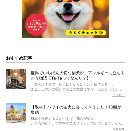
おすすめ記事
世界でいちばん大切な柴犬が、アレルギーに立ち向
かう物語【Ta-Taってなんだ？】
「柴犬は丈夫で、病気にもなりにくい犬種である」。
まことしやかに囁かれるこの文言ですが、ほんとうにそう
でしょうか？
エッセイ
もちろん、犬種としての完成度がとてつもなく高い柴犬だ
から、そういった側面はあります。
【取材】ハワイの柴犬に会ってきました！10頭が
でも、いざそれぞれの個体を見ていくと、丈夫で病気にも
集結！
なりにくい、とは言えないような気もするのです。
実際に「病気にならない」などということはないし、飼い
日本を代表する犬といえば、我らが柴犬。
主はそのためにやるべきことがある。
ところが近年、世界中で柴犬ファンが増えています。そん
今回は、柴犬に関わる方たちすべてに読んで欲しい、ある
な中「柴犬ライフ」が目をつけたのは、南の楽園ハワイ。
海外取材