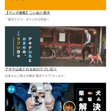
【マンガ連載】こいぬと柴犬
「柴犬ライフ」オリジナル作品！
アキナ山名とおまめのラブい日々
山名さんご本人が綴る“柴犬ライフ”エッセイ。