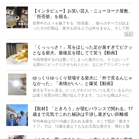
柴犬とその家族のお話。
柴犬オーナーが多く、定期的にオフ会まで開催されている
ご本人からのレポートは、愛情たっぷりで示唆に富んだ物
とか。
語でした。
【インタビュー】お笑い芸人・ニューヨーク屋敷、
そんな噂を聞きつけ、今回はハワイの柴犬たちを取材して
「拒否柴」を掘る。
きました！
※文章はご本人の了承を得て編集しています
世界中の人々を魅了する「拒否柴」。彼らのすべてが詰ま
※画像はすべてイメージです
ったその行動は、柴犬を語る上では外せません。そして拒
※この記事は個人の感想であり、効果・効能を示すものではありません
否柴がここまで話題になるのは、“映える”ことも理由のひと
取材
つ。
では…拒否柴を「版画」にしてみたら、どんな作品ができあ
「くっっっさ！」耳をほじった足が臭すぎてビクッ
がるのでしょうか。
となる柴犬。最後足を隠してて笑う【動画】
最近版画製作を始めた、お笑いコンビ「ニューヨーク」の
屋敷裕政さんに、拒否柴を掘っていただきました！ イン
今回登場するのは驚いてしまった柴犬たち。そうはいって
タビューと合わせてご覧ください。
も誰かにビックリさせられたとか、なにかアクシデントが
起きたとか、そういうことが原因ではありません。全ての
原因は彼ら自身にあったのです…！
ゆっくりゆっくり登場する柴犬に「外で見るんじゃ
なかった」「表情がいい」と爆笑【動画】
柴犬を下から見る…たったそれだけでいつも見ているものと
は違う光景が目に飛び込んできます。つぶらな瞳はさらに
つぶらに見え、モフモフのお顔はさらにモフモフに見えま
す。これはクセになる…！
【取材】「ときろう」が望むバランスで関わる。17
歳まで元気でこれた秘訣は干渉し過ぎない距離感
#38ときろう
平均寿命は12〜15歳と言われる柴犬。そこで我が『柴犬ラ
イフ』では、12歳を超えてもなお元気な柴犬を、憧れと敬
意を込めて“レジェンド柴”と呼んでいます。 この特集で
は、レジェンド柴たちのライフスタイルや食生活などにフ