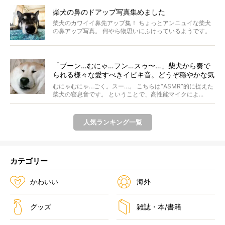
柴犬の鼻のドアップ写真集めました
柴犬のカワイイ鼻先アップ集！ ちょっとアンニュイな柴犬
の鼻アップ写真。 何やら物思いにふけっているようです。
ま...
「ブーン…むにゃ…フン…スゥ〜…」柴犬から奏で
られる様々な愛すべきイビキ音。どうぞ穏やかな気
持ちでご堪能ください。【動画】
むにゃむにゃ…ごく。スー…。 こちらは“ASMR”的に捉えた
柴犬の寝息音です。 ということで、高性能マイクによ...
人気ランキング一覧
カテゴリー
かわいい
海外
グッズ
雑誌・本/書籍