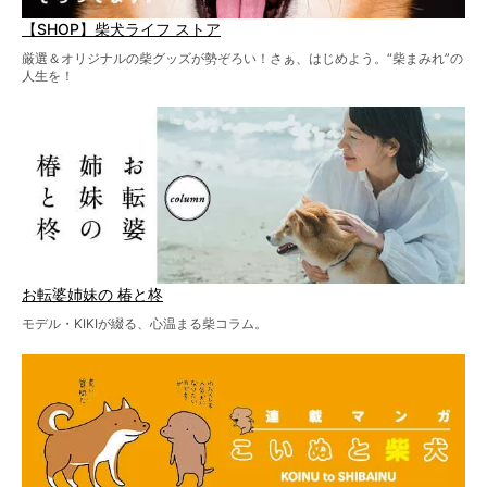
【SHOP】柴犬ライフ ストア
厳選＆オリジナルの柴グッズが勢ぞろい！さぁ、はじめよう。“柴まみれ”の
人生を！
お転婆姉妹の 椿と柊
モデル・KIKIが綴る、心温まる柴コラム。