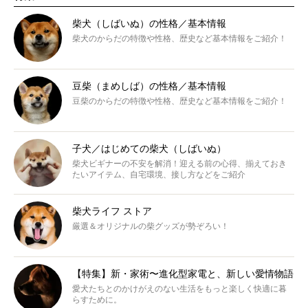
柴犬（しばいぬ）の性格／基本情報
柴犬のからだの特徴や性格、歴史など基本情報をご紹介！
豆柴（まめしば）の性格／基本情報
豆柴のからだの特徴や性格、歴史など基本情報をご紹介！
子犬／はじめての柴犬（しばいぬ）
柴犬ビギナーの不安を解消！迎える前の心得、揃えておき
たいアイテム、自宅環境、接し方などをご紹介
柴犬ライフ ストア
厳選＆オリジナルの柴グッズが勢ぞろい！
【特集】新・家術〜進化型家電と、新しい愛情物語
愛犬たちとのかけがえのない生活をもっと楽しく快適に暮
らすために。