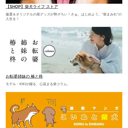
【SHOP】柴犬ライフ ストア
厳選＆オリジナルの柴グッズが勢ぞろい！さぁ、はじめよう。“柴まみれ”の
人生を！
お転婆姉妹の 椿と柊
モデル・KIKIが綴る、心温まる柴コラム。