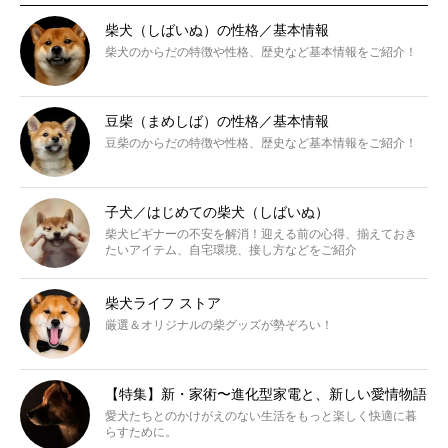
柴犬（しばいぬ）の性格／基本情報
柴犬のからだの特徴や性格、歴史など基本情報をご紹介！
豆柴（まめしば）の性格／基本情報
豆柴のからだの特徴や性格、歴史など基本情報をご紹介！
子犬／はじめての柴犬（しばいぬ）
柴犬ビギナーの不安を解消！迎える前の心得、揃えておき
たいアイテム、自宅環境、接し方などをご紹介
柴犬ライフ ストア
厳選＆オリジナルの柴グッズが勢ぞろい！
【特集】新・家術〜進化型家電と、新しい愛情物語
愛犬たちとのかけがえのない生活をもっと楽しく快適に暮
らすために。