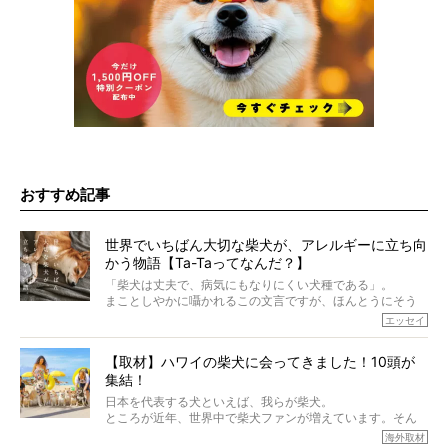
おすすめ記事
世界でいちばん大切な柴犬が、アレルギーに立ち向
かう物語【Ta-Taってなんだ？】
「柴犬は丈夫で、病気にもなりにくい犬種である」。
まことしやかに囁かれるこの文言ですが、ほんとうにそう
でしょうか？
エッセイ
もちろん、犬種としての完成度がとてつもなく高い柴犬だ
から、そういった側面はあります。
【取材】ハワイの柴犬に会ってきました！10頭が
でも、いざそれぞれの個体を見ていくと、丈夫で病気にも
集結！
なりにくい、とは言えないような気もするのです。
実際に「病気にならない」などということはないし、飼い
日本を代表する犬といえば、我らが柴犬。
主はそのためにやるべきことがある。
ところが近年、世界中で柴犬ファンが増えています。そん
今回は、柴犬に関わる方たちすべてに読んで欲しい、ある
な中「柴犬ライフ」が目をつけたのは、南の楽園ハワイ。
海外取材
柴犬とその家族のお話。