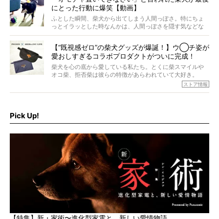
ォーカスし、その元気の秘訣や、老犬と暮らすうえで大切
にとった行動に爆笑【動画】
だと思うことを、オーナーさんに語っていただきます。今
回登場してくれたのは、17歳のときろうくん。小さい頃か
ふとした瞬間、柴犬から出てしまう人間っぽさ。特にちょ
ら食が細かったため、何でも食べさせてきたということで
っとイラッとした時なんかは、人間っぽさを隠す気などな
すが、そんなときろうくんの長寿の秘訣とは。
いように見えます。もしかして本当の本当は、中身は人間
なんじゃ…？
【“既視感ゼロ”の柴犬グッズが爆誕！】ウ◯チ姿が
愛おしすぎるコラボプロダクトがついに完成！
柴犬を心の底から愛している私たち。とくに柴スマイルや
オコ柴、拒否柴は彼らの特徴があらわれていて大好き。
でもちょっと待て…もうひとつ、忘れてはならない愛おしい
ストア情報
シーンがあったぞ。それは、背中を丸めて“ウンチなう”の姿
だ。
そこで私たち柴犬ライフは、ドッグブランド「PEGION（ペ
ギオン）」とコラボしてオリジナルの柴グッズを製作！
Pick Up!
柴犬と暮らす人もそうでない人も、とにかく柴犬を愛して
やまない皆さまへ。とんでもない柴グッズが爆誕です！
【特集】新・家術〜進化型家電と、新しい愛情物語