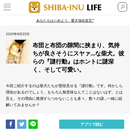
あなたもはじめよう、愛犬強化宣言™
2020年8月25日
布団と布団の隙間に挟まり、気持
ちが良さそうにスヤァ…な柴犬。彼
らの『謎行動』はホントに謎深
く、そして可愛い。
今回ご紹介するのは柴犬たちが普段見せる『謎行動』です。何かしら
理由があるのでしょう、もちろん無意味なんてことはないはず。とは
言え、その理由に推測すらつかないことも多々。数々の謎…一緒に紐
解いてみませんか？
Share
Tweet
LINE
アプリで読む