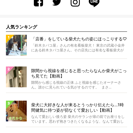
人気ランキング
「店番」をしている柴犬たちの姿にほっこりする♡
「鈴木タバコ屋」さんの有名看板柴犬！ 東京の武蔵小金井
にある鈴木タバコ屋さん。その店先には有名な看板柴犬が
いま...
隙間から視線を感じると思ったらなんか柴犬がこっ
ち見てた【動画】
隙間から感じる視線の正体 ふと視線を感じたオーナーさ
ん。誰かに見られている気がするのです。 まさ...
柴犬に大好きな人が来るとうっかり伝えたら…1時
間健気に待つ姿が切なくて愛おしい【動画】
なんて愛おしい後ろ姿 柴犬のサランが扉の前でお座りをし
ています。思わず抱きつきたくなるような、なんて愛おし
い背...