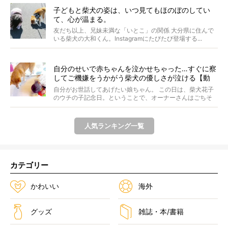
子どもと柴犬の姿は、いつ見てもほのぼのしてい
て、心が温まる。
友だち以上、兄妹未満な「いとこ」の関係 大分県に住んで
いる柴犬の大和くん。Instagramにたびたび登場する...
自分のせいで赤ちゃんを泣かせちゃった…すぐに察
してご機嫌をうかがう柴犬の優しさが泣ける【動
画】
自分がお世話してあげたい娘ちゃん。 この日は、柴犬花子
のウチの子記念日。ということで、オーナーさんはごちそ
うを...
人気ランキング一覧
カテゴリー
かわいい
海外
グッズ
雑誌・本/書籍