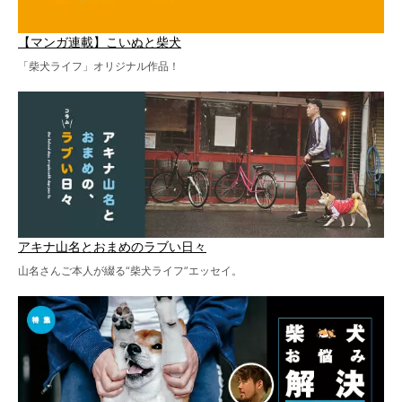
【マンガ連載】こいぬと柴犬
「柴犬ライフ」オリジナル作品！
アキナ山名とおまめのラブい日々
山名さんご本人が綴る“柴犬ライフ”エッセイ。