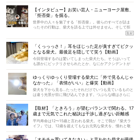
柴犬オーナーが多く、定期的にオフ会まで開催されている
ご本人からのレポートは、愛情たっぷりで示唆に富んだ物
とか。
語でした。
【インタビュー】お笑い芸人・ニューヨーク屋敷、
そんな噂を聞きつけ、今回はハワイの柴犬たちを取材して
「拒否柴」を掘る。
きました！
※文章はご本人の了承を得て編集しています
世界中の人々を魅了する「拒否柴」。彼らのすべてが詰ま
※画像はすべてイメージです
ったその行動は、柴犬を語る上では外せません。そして拒
※この記事は個人の感想であり、効果・効能を示すものではありません
否柴がここまで話題になるのは、“映える”ことも理由のひと
取材
つ。
では…拒否柴を「版画」にしてみたら、どんな作品ができあ
「くっっっさ！」耳をほじった足が臭すぎてビクッ
がるのでしょうか。
となる柴犬。最後足を隠してて笑う【動画】
最近版画製作を始めた、お笑いコンビ「ニューヨーク」の
屋敷裕政さんに、拒否柴を掘っていただきました！ イン
今回登場するのは驚いてしまった柴犬たち。そうはいって
タビューと合わせてご覧ください。
も誰かにビックリさせられたとか、なにかアクシデントが
起きたとか、そういうことが原因ではありません。全ての
原因は彼ら自身にあったのです…！
ゆっくりゆっくり登場する柴犬に「外で見るんじゃ
なかった」「表情がいい」と爆笑【動画】
柴犬を下から見る…たったそれだけでいつも見ているものと
は違う光景が目に飛び込んできます。つぶらな瞳はさらに
つぶらに見え、モフモフのお顔はさらにモフモフに見えま
す。これはクセになる…！
【取材】「ときろう」が望むバランスで関わる。17
歳まで元気でこれた秘訣は干渉し過ぎない距離感
#38ときろう
平均寿命は12〜15歳と言われる柴犬。そこで我が『柴犬ラ
イフ』では、12歳を超えてもなお元気な柴犬を、憧れと敬
意を込めて“レジェンド柴”と呼んでいます。 この特集で
は、レジェンド柴たちのライフスタイルや食生活などにフ
「オモチャ置いてきなさい」と言われた柴犬が最後