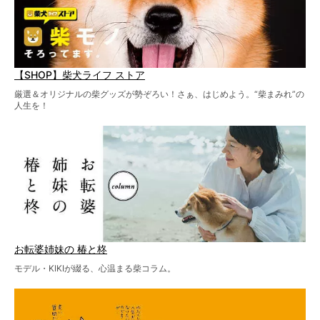
【SHOP】柴犬ライフ ストア
厳選＆オリジナルの柴グッズが勢ぞろい！さぁ、はじめよう。“柴まみれ”の
人生を！
お転婆姉妹の 椿と柊
モデル・KIKIが綴る、心温まる柴コラム。