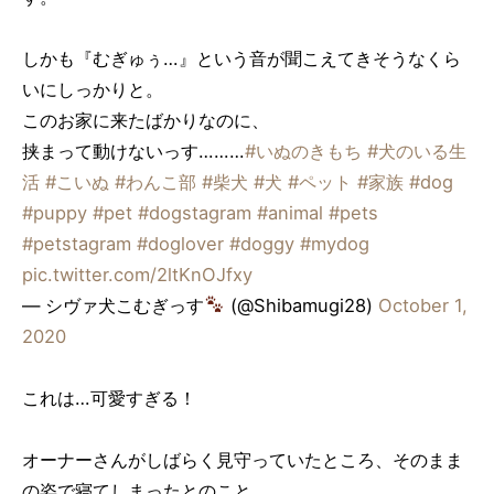
しかも『むぎゅぅ…』という音が聞こえてきそうなくら
いにしっかりと。
このお家に来たばかりなのに、
挟まって動けないっす………
#いぬのきもち
#犬のいる生
活
#こいぬ
#わんこ部
#柴犬
#犬
#ペット
#家族
#dog
#puppy
#pet
#dogstagram
#animal
#pets
#petstagram
#doglover
#doggy
#mydog
pic.twitter.com/2ltKnOJfxy
— シヴァ犬こむぎっす
(@Shibamugi28)
October 1,
2020
これは…可愛すぎる！
オーナーさんがしばらく見守っていたところ、そのまま
の姿で寝てしまったとのこと。