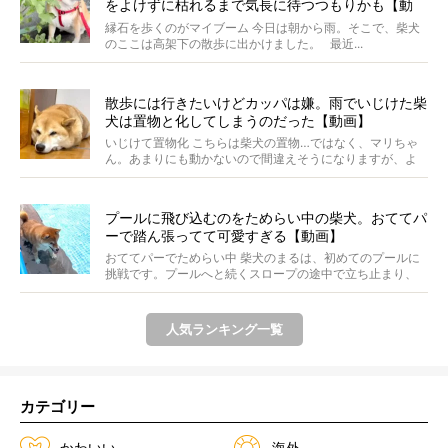
をよけずに枯れるまで気長に待つつもりかも【動
画】
縁石を歩くのがマイブーム 今日は朝から雨。そこで、柴犬
のここは高架下の散歩に出かけました。 最近...
散歩には行きたいけどカッパは嫌。雨でいじけた柴
犬は置物と化してしまうのだった【動画】
いじけて置物化 こちらは柴犬の置物…ではなく、マリちゃ
ん。あまりにも動かないので間違えそうになりますが、よ
く見...
プールに飛び込むのをためらい中の柴犬。おててパ
ーで踏ん張ってて可愛すぎる【動画】
おててパーでためらい中 柴犬のまるは、初めてのプールに
挑戦です。プールへと続くスロープの途中で立ち止まり、
前足...
人気ランキング一覧
カテゴリー
かわいい
海外