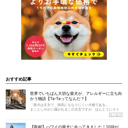
おすすめ記事
世界でいちばん大切な柴犬が、アレルギーに立ち向
かう物語【Ta-Taってなんだ？】
「柴犬は丈夫で、病気にもなりにくい犬種である」。
まことしやかに囁かれるこの文言ですが、ほんとうにそう
でしょうか？
エッセイ
もちろん、犬種としての完成度がとてつもなく高い柴犬だ
から、そういった側面はあります。
【取材】ハワイの柴犬に会ってきました！10頭が
でも、いざそれぞれの個体を見ていくと、丈夫で病気にも