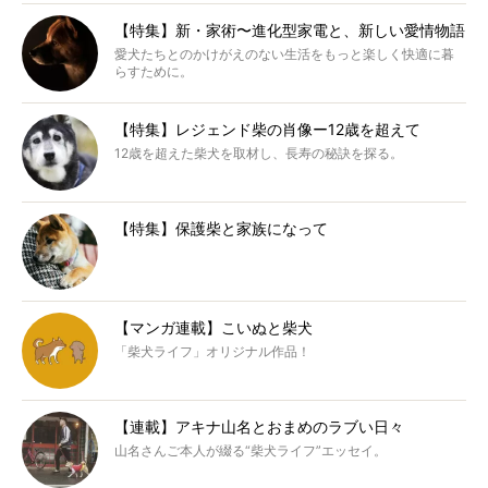
【特集】新・家術〜進化型家電と、新しい愛情物語
愛犬たちとのかけがえのない生活をもっと楽しく快適に暮
らすために。
【特集】レジェンド柴の肖像ー12歳を超えて
12歳を超えた柴犬を取材し、長寿の秘訣を探る。
【特集】保護柴と家族になって
【マンガ連載】こいぬと柴犬
「柴犬ライフ」オリジナル作品！
【連載】アキナ山名とおまめのラブい日々
山名さんご本人が綴る“柴犬ライフ”エッセイ。