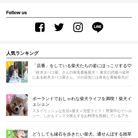
Follow us
人気ランキング
「店番」をしている柴犬たちの姿にほっこりする♡
「鈴木タバコ屋」さんの有名看板柴犬！ 東京の武蔵小金井
にある鈴木タバコ屋さん。その店先には有名な看板柴犬が
いま...
ポーランドでおしゃれな柴犬ライフを満喫！柴犬イ
ェシェン
スタイリッシュな生活×柴犬＝完璧ライフ！ 野菜中心でヘル
シー、しかもインスタ映えするお料理を投稿しているアカ
ウ...
どうしても縁石を歩きたい柴犬。通せんぼする雑草