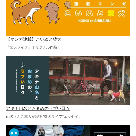
【マンガ連載】こいぬと柴犬
「柴犬ライフ」オリジナル作品！
アキナ山名とおまめのラブい日々
山名さんご本人が綴る“柴犬ライフ”エッセイ。