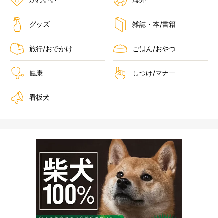
グッズ
雑誌・本/書籍
旅行/おでかけ
ごはん/おやつ
健康
しつけ/マナー
看板犬