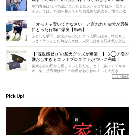
#38ときろう
平均寿命は12〜15歳と言われる柴犬。そこで我が『柴犬ラ
イフ』では、12歳を超えてもなお元気な柴犬を、憧れと敬
意を込めて“レジェンド柴”と呼んでいます。 この特集で
は、レジェンド柴たちのライフスタイルや食生活などにフ
「オモチャ置いてきなさい」と言われた柴犬が最後
ォーカスし、その元気の秘訣や、老犬と暮らすうえで大切
にとった行動に爆笑【動画】
だと思うことを、オーナーさんに語っていただきます。今
回登場してくれたのは、17歳のときろうくん。小さい頃か
ふとした瞬間、柴犬から出てしまう人間っぽさ。特にちょ
ら食が細かったため、何でも食べさせてきたということで
っとイラッとした時なんかは、人間っぽさを隠す気などな
すが、そんなときろうくんの長寿の秘訣とは。
いように見えます。もしかして本当の本当は、中身は人間
なんじゃ…？
【“既視感ゼロ”の柴犬グッズが爆誕！】ウ◯チ姿が
愛おしすぎるコラボプロダクトがついに完成！
柴犬を心の底から愛している私たち。とくに柴スマイルや
オコ柴、拒否柴は彼らの特徴があらわれていて大好き。
でもちょっと待て…もうひとつ、忘れてはならない愛おしい
ストア情報
シーンがあったぞ。それは、背中を丸めて“ウンチなう”の姿
だ。
そこで私たち柴犬ライフは、ドッグブランド「PEGION（ペ
ギオン）」とコラボしてオリジナルの柴グッズを製作！
Pick Up!
柴犬と暮らす人もそうでない人も、とにかく柴犬を愛して
やまない皆さまへ。とんでもない柴グッズが爆誕です！