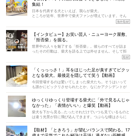
集結！
なりにくい、とは言えないような気もするのです。
実際に「病気にならない」などということはないし、飼い
日本を代表する犬といえば、我らが柴犬。
主はそのためにやるべきことがある。
ところが近年、世界中で柴犬ファンが増えています。そん
今回は、柴犬に関わる方たちすべてに読んで欲しい、ある
な中「柴犬ライフ」が目をつけたのは、南の楽園ハワイ。
海外取材
柴犬とその家族のお話。
柴犬オーナーが多く、定期的にオフ会まで開催されている
ご本人からのレポートは、愛情たっぷりで示唆に富んだ物
とか。
語でした。
【インタビュー】お笑い芸人・ニューヨーク屋敷、
そんな噂を聞きつけ、今回はハワイの柴犬たちを取材して
「拒否柴」を掘る。
きました！
※文章はご本人の了承を得て編集しています
世界中の人々を魅了する「拒否柴」。彼らのすべてが詰ま
※画像はすべてイメージです
ったその行動は、柴犬を語る上では外せません。そして拒
※この記事は個人の感想であり、効果・効能を示すものではありません
否柴がここまで話題になるのは、“映える”ことも理由のひと
取材
つ。
では…拒否柴を「版画」にしてみたら、どんな作品ができあ
「くっっっさ！」耳をほじった足が臭すぎてビクッ
がるのでしょうか。
となる柴犬。最後足を隠してて笑う【動画】
最近版画製作を始めた、お笑いコンビ「ニューヨーク」の
屋敷裕政さんに、拒否柴を掘っていただきました！ イン
今回登場するのは驚いてしまった柴犬たち。そうはいって
タビューと合わせてご覧ください。
も誰かにビックリさせられたとか、なにかアクシデントが
起きたとか、そういうことが原因ではありません。全ての
原因は彼ら自身にあったのです…！
ゆっくりゆっくり登場する柴犬に「外で見るんじゃ
なかった」「表情がいい」と爆笑【動画】
柴犬を下から見る…たったそれだけでいつも見ているものと
は違う光景が目に飛び込んできます。つぶらな瞳はさらに
つぶらに見え、モフモフのお顔はさらにモフモフに見えま
す。これはクセになる…！
【取材】「ときろう」が望むバランスで関わる。17
歳まで元気でこれた秘訣は干渉し過ぎない距離感