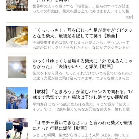
※文章はご本人の了承を得て編集しています
世界中の人々を魅了する「拒否柴」。彼らのすべてが詰ま
※画像はすべてイメージです
ったその行動は、柴犬を語る上では外せません。そして拒
※この記事は個人の感想であり、効果・効能を示すものではありません
否柴がここまで話題になるのは、“映える”ことも理由のひと
取材
つ。
では…拒否柴を「版画」にしてみたら、どんな作品ができあ
「くっっっさ！」耳をほじった足が臭すぎてビクッ
がるのでしょうか。
となる柴犬。最後足を隠してて笑う【動画】
最近版画製作を始めた、お笑いコンビ「ニューヨーク」の
屋敷裕政さんに、拒否柴を掘っていただきました！ イン
今回登場するのは驚いてしまった柴犬たち。そうはいって
タビューと合わせてご覧ください。
も誰かにビックリさせられたとか、なにかアクシデントが
起きたとか、そういうことが原因ではありません。全ての
原因は彼ら自身にあったのです…！
ゆっくりゆっくり登場する柴犬に「外で見るんじゃ
なかった」「表情がいい」と爆笑【動画】
柴犬を下から見る…たったそれだけでいつも見ているものと
は違う光景が目に飛び込んできます。つぶらな瞳はさらに
つぶらに見え、モフモフのお顔はさらにモフモフに見えま
す。これはクセになる…！
【取材】「ときろう」が望むバランスで関わる。17
歳まで元気でこれた秘訣は干渉し過ぎない距離感
#38ときろう
平均寿命は12〜15歳と言われる柴犬。そこで我が『柴犬ラ
イフ』では、12歳を超えてもなお元気な柴犬を、憧れと敬
意を込めて“レジェンド柴”と呼んでいます。 この特集で
は、レジェンド柴たちのライフスタイルや食生活などにフ
「オモチャ置いてきなさい」と言われた柴犬が最後
ォーカスし、その元気の秘訣や、老犬と暮らすうえで大切
にとった行動に爆笑【動画】
だと思うことを、オーナーさんに語っていただきます。今
回登場してくれたのは、17歳のときろうくん。小さい頃か
ふとした瞬間、柴犬から出てしまう人間っぽさ。特にちょ
ら食が細かったため、何でも食べさせてきたということで