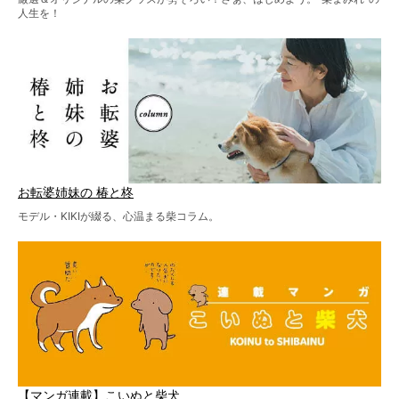
人生を！
お転婆姉妹の 椿と柊
モデル・KIKIが綴る、心温まる柴コラム。
【マンガ連載】こいぬと柴犬