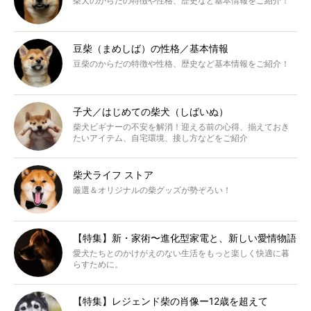
柴犬のからだの特徴や性格、歴史など基本情報をご紹介！
豆柴（まめしば）の性格／基本情報
豆柴のからだの特徴や性格、歴史など基本情報をご紹介！
子犬／はじめての柴犬（しばいぬ）
柴犬ビギナーの不安を解消！迎える前の心得、揃えておき
たいアイテム、自宅環境、接し方などをご紹介
柴犬ライフ ストア
厳選＆オリジナルの柴グッズが勢ぞろい！
【特集】新・家術〜進化型家電と、新しい愛情物語
愛犬たちとのかけがえのない生活をもっと楽しく快適に暮
らすために。
【特集】レジェンド柴の肖像ー12歳を超えて