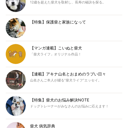
12歳を超えた柴犬を取材し、長寿の秘訣を探る。
【特集】保護柴と家族になって
【マンガ連載】こいぬと柴犬
「柴犬ライフ」オリジナル作品！
【連載】アキナ山名とおまめのラブい日々
山名さんご本人が綴る“柴犬ライフ”エッセイ。
【特集】柴犬のお悩み解決NOTE
ドッグトレーナーがみなさんのお悩みに応えます！
柴犬 病気辞典