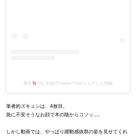
柴犬
つむぎ(@73.wave.73)がシェアした投稿
筆者的ズキュンは、4枚目。
急に不安そうなお顔で木の陰からコソッ…。
しかし動画では、やっぱり躍動感抜群の姿を見せてくれ