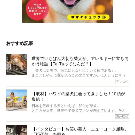
おすすめ記事
世界でいちばん大切な柴犬が、アレルギーに立ち向
かう物語【Ta-Taってなんだ？】
「柴犬は丈夫で、病気にもなりにくい犬種である」。
まことしやかに囁かれるこの文言ですが、ほんとうにそう
でしょうか？
エッセイ
もちろん、犬種としての完成度がとてつもなく高い柴犬だ
から、そういった側面はあります。
【取材】ハワイの柴犬に会ってきました！10頭が
でも、いざそれぞれの個体を見ていくと、丈夫で病気にも
集結！
なりにくい、とは言えないような気もするのです。
実際に「病気にならない」などということはないし、飼い
日本を代表する犬といえば、我らが柴犬。
主はそのためにやるべきことがある。
ところが近年、世界中で柴犬ファンが増えています。そん
今回は、柴犬に関わる方たちすべてに読んで欲しい、ある
な中「柴犬ライフ」が目をつけたのは、南の楽園ハワイ。
海外取材
柴犬とその家族のお話。
柴犬オーナーが多く、定期的にオフ会まで開催されている
ご本人からのレポートは、愛情たっぷりで示唆に富んだ物
とか。
語でした。
【インタビュー】お笑い芸人・ニューヨーク屋敷、
そんな噂を聞きつけ、今回はハワイの柴犬たちを取材して
「拒否柴」を掘る。
きました！