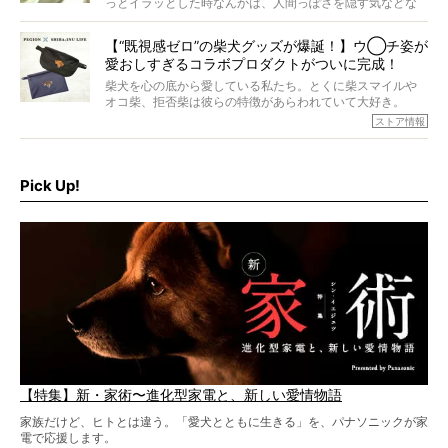
っとイラッとした時なんかは、人間っぽさを隠す気などな
すが、そんなときろうくんの長寿の秘訣とは。
いように見えます。もしかして本当の本当は、中身は人間
なんじゃ…？
【“既視感ゼロ”の柴犬グッズが爆誕！】ウ◯チ姿が
愛おしすぎるコラボプロダクトがついに完成！
柴犬を心の底から愛している私たち。とくに柴スマイルや
オコ柴、拒否柴は彼らの特徴があらわれていて大好き。
でもちょっと待て…もうひとつ、忘れてはならない愛おしい
ストア情報
シーンがあったぞ。それは、背中を丸めて“ウンチなう”の姿
だ。
そこで私たち柴犬ライフは、ドッグブランド「PEGION（ペ
ギオン）」とコラボしてオリジナルの柴グッズを製作！
Pick Up!
柴犬と暮らす人もそうでない人も、とにかく柴犬を愛して
やまない皆さまへ。とんでもない柴グッズが爆誕です！
【特集】新・家術〜進化型家電と、新しい愛情物語
家族だけど、ヒトとは違う。「愛犬とともに生きる」を、パナソニックが家
電で応援します。