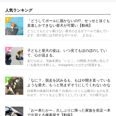
人気ランキング
「どうしてボールに届かないの!?」せっせと泳ぐも
直進しかできない柴犬が可愛い【動画】
どうしてもたどり着けない 柴犬のまるがプールで遊んでい
ます。目の前には大好きなボールが。 まるは...
子どもと柴犬の姿は、いつ見てもほのぼのしてい
て、心が温まる。
友だち以上、兄妹未満な「いとこ」の関係 大分県に住んで
いる柴犬の大和くん。Instagramにたびたび登場する...
「なに？」脱走を試みるも、もはや開き直っている
ような柴犬。もっと気まずそうにしてくれないかな
ぁ…！【動画あり】
白柴界の体操日本代表？ 白柴のハクくんは腕力にものを言
わせて、ゲートをよじ登ろうとしています。その様子はさ
なが...
「おー来たかー」久しぶりに帰った家族を前足一本
で出迎える横着柴犬【動画】