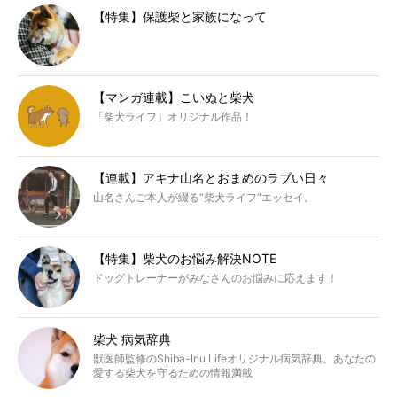
【特集】保護柴と家族になって
【マンガ連載】こいぬと柴犬
「柴犬ライフ」オリジナル作品！
【連載】アキナ山名とおまめのラブい日々
山名さんご本人が綴る“柴犬ライフ”エッセイ。
【特集】柴犬のお悩み解決NOTE
ドッグトレーナーがみなさんのお悩みに応えます！
柴犬 病気辞典
獣医師監修のShiba-Inu Lifeオリジナル病気辞典。あなたの
愛する柴犬を守るための情報満載