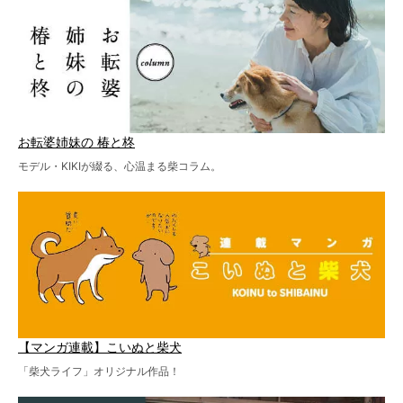
お転婆姉妹の 椿と柊
モデル・KIKIが綴る、心温まる柴コラム。
【マンガ連載】こいぬと柴犬
「柴犬ライフ」オリジナル作品！