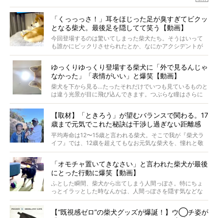
つ。
では…拒否柴を「版画」にしてみたら、どんな作品ができあ
「くっっっさ！」耳をほじった足が臭すぎてビクッ
がるのでしょうか。
となる柴犬。最後足を隠してて笑う【動画】
最近版画製作を始めた、お笑いコンビ「ニューヨーク」の
屋敷裕政さんに、拒否柴を掘っていただきました！ イン
今回登場するのは驚いてしまった柴犬たち。そうはいって
タビューと合わせてご覧ください。
も誰かにビックリさせられたとか、なにかアクシデントが
起きたとか、そういうことが原因ではありません。全ての
原因は彼ら自身にあったのです…！
ゆっくりゆっくり登場する柴犬に「外で見るんじゃ
なかった」「表情がいい」と爆笑【動画】
柴犬を下から見る…たったそれだけでいつも見ているものと
は違う光景が目に飛び込んできます。つぶらな瞳はさらに
つぶらに見え、モフモフのお顔はさらにモフモフに見えま
す。これはクセになる…！
【取材】「ときろう」が望むバランスで関わる。17
歳まで元気でこれた秘訣は干渉し過ぎない距離感
#38ときろう
平均寿命は12〜15歳と言われる柴犬。そこで我が『柴犬ラ
イフ』では、12歳を超えてもなお元気な柴犬を、憧れと敬
意を込めて“レジェンド柴”と呼んでいます。 この特集で
は、レジェンド柴たちのライフスタイルや食生活などにフ
「オモチャ置いてきなさい」と言われた柴犬が最後
ォーカスし、その元気の秘訣や、老犬と暮らすうえで大切
にとった行動に爆笑【動画】
だと思うことを、オーナーさんに語っていただきます。今
回登場してくれたのは、17歳のときろうくん。小さい頃か
ふとした瞬間、柴犬から出てしまう人間っぽさ。特にちょ
ら食が細かったため、何でも食べさせてきたということで
っとイラッとした時なんかは、人間っぽさを隠す気などな
すが、そんなときろうくんの長寿の秘訣とは。
いように見えます。もしかして本当の本当は、中身は人間
なんじゃ…？
【“既視感ゼロ”の柴犬グッズが爆誕！】ウ◯チ姿が