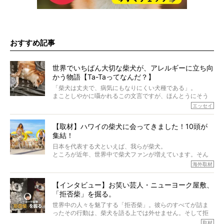
おすすめ記事
世界でいちばん大切な柴犬が、アレルギーに立ち向
かう物語【Ta-Taってなんだ？】
「柴犬は丈夫で、病気にもなりにくい犬種である」。
まことしやかに囁かれるこの文言ですが、ほんとうにそう
でしょうか？
エッセイ
もちろん、犬種としての完成度がとてつもなく高い柴犬だ
から、そういった側面はあります。
【取材】ハワイの柴犬に会ってきました！10頭が
でも、いざそれぞれの個体を見ていくと、丈夫で病気にも
集結！
なりにくい、とは言えないような気もするのです。
実際に「病気にならない」などということはないし、飼い
日本を代表する犬といえば、我らが柴犬。
主はそのためにやるべきことがある。
ところが近年、世界中で柴犬ファンが増えています。そん
今回は、柴犬に関わる方たちすべてに読んで欲しい、ある
な中「柴犬ライフ」が目をつけたのは、南の楽園ハワイ。
海外取材
柴犬とその家族のお話。
柴犬オーナーが多く、定期的にオフ会まで開催されている
ご本人からのレポートは、愛情たっぷりで示唆に富んだ物
とか。
語でした。
【インタビュー】お笑い芸人・ニューヨーク屋敷、
そんな噂を聞きつけ、今回はハワイの柴犬たちを取材して
「拒否柴」を掘る。
きました！
※文章はご本人の了承を得て編集しています
世界中の人々を魅了する「拒否柴」。彼らのすべてが詰ま
※画像はすべてイメージです
ったその行動は、柴犬を語る上では外せません。そして拒
※この記事は個人の感想であり、効果・効能を示すものではありません
否柴がここまで話題になるのは、“映える”ことも理由のひと
取材