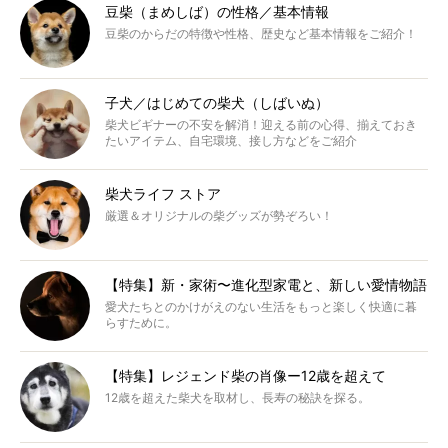
豆柴（まめしば）の性格／基本情報
豆柴のからだの特徴や性格、歴史など基本情報をご紹介！
子犬／はじめての柴犬（しばいぬ）
柴犬ビギナーの不安を解消！迎える前の心得、揃えておき
たいアイテム、自宅環境、接し方などをご紹介
柴犬ライフ ストア
厳選＆オリジナルの柴グッズが勢ぞろい！
【特集】新・家術〜進化型家電と、新しい愛情物語
愛犬たちとのかけがえのない生活をもっと楽しく快適に暮
らすために。
【特集】レジェンド柴の肖像ー12歳を超えて
12歳を超えた柴犬を取材し、長寿の秘訣を探る。