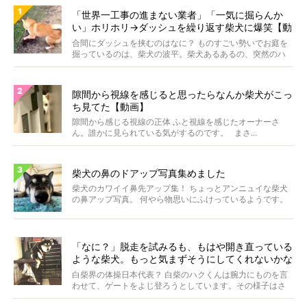
「世界一工事の進まない業者」「一気に掘らんか
い」ホリホリ→ダッシュを繰り返す柴犬に爆笑【動
画】
合間にダッシュを挟むのはなに？ ものすごい勢いでお庭を
掘っているのは、柴犬の波平。柴犬あるあるの、突然のハ
イテ...
隙間から視線を感じると思ったらなんか柴犬がこっ
ち見てた【動画】
隙間から感じる視線の正体 ふと視線を感じたオーナーさ
ん。誰かに見られている気がするのです。 まさ...
柴犬の鼻のドアップ写真集めました
柴犬のカワイイ鼻先アップ集！ ちょっとアンニュイな柴犬
の鼻アップ写真。 何やら物思いにふけっているようです。
ま...
「なに？」脱走を試みるも、もはや開き直っている
ような柴犬。もっと気まずそうにしてくれないかな
ぁ…！【動画あり】
白柴界の体操日本代表？ 白柴のハクくんは腕力にものを言
わせて、ゲートをよじ登ろうとしています。その様子はさ
なが...