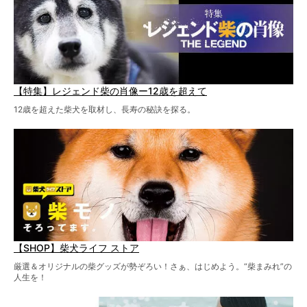
【特集】レジェンド柴の肖像ー12歳を超えて
12歳を超えた柴犬を取材し、長寿の秘訣を探る。
【SHOP】柴犬ライフ ストア
厳選＆オリジナルの柴グッズが勢ぞろい！さぁ、はじめよう。“柴まみれ”の
人生を！