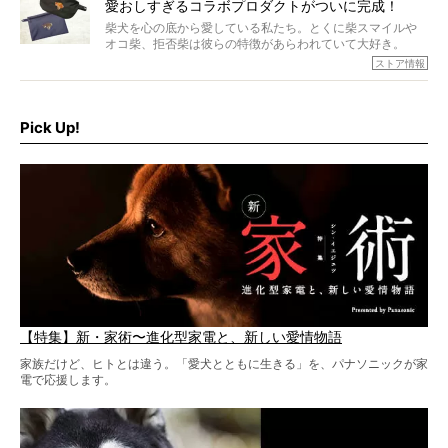
愛おしすぎるコラボプロダクトがついに完成！
柴犬を心の底から愛している私たち。とくに柴スマイルや
オコ柴、拒否柴は彼らの特徴があらわれていて大好き。
でもちょっと待て…もうひとつ、忘れてはならない愛おしい
ストア情報
シーンがあったぞ。それは、背中を丸めて“ウンチなう”の姿
だ。
そこで私たち柴犬ライフは、ドッグブランド「PEGION（ペ
ギオン）」とコラボしてオリジナルの柴グッズを製作！
Pick Up!
柴犬と暮らす人もそうでない人も、とにかく柴犬を愛して
やまない皆さまへ。とんでもない柴グッズが爆誕です！
【特集】新・家術〜進化型家電と、新しい愛情物語
家族だけど、ヒトとは違う。「愛犬とともに生きる」を、パナソニックが家
電で応援します。