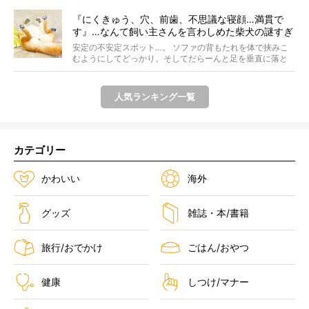
『にくきゅう、穴、前歯、不思議な寝顔…満貫で
す』…なんて飼い主さんを言わしめた柴犬の謎すぎ
る寝相がコチラです。
安定の不安定スポット…。 ソファの背もたれを体で挟みこ
むようにしてどっかり。そしてだらーんと足を垂直に落と
して...
人気ランキング一覧
カテゴリー
かわいい
海外
グッズ
雑誌・本/書籍
旅行/おでかけ
ごはん/おやつ
健康
しつけ/マナー