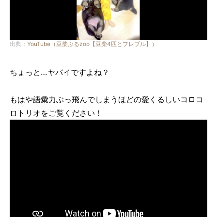
出典：
YouTube（豆柴ぶるzoo【豆柴4匹とフレブル】）
ちょっと…ヤバイですよね？
もはや語彙力ぶっ飛んでしまうほどの愛くるしいコロコ
ロトリオをご覧ください！