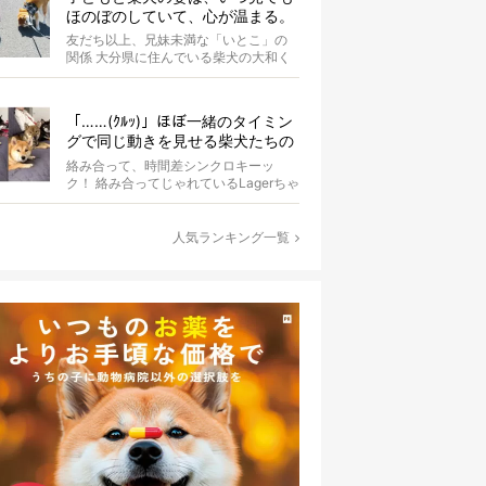
ほのぼのしていて、心が温まる。
友だち以上、兄妹未満な「いとこ」の
関係 大分県に住んでいる柴犬の大和く
ん。Instagramにたびたび登場する...
「……(ｸﾙｯ)」ほぼ一緒のタイミン
グで同じ動きを見せる柴犬たちの
シンクロっぷりがなんだかスゴイ
絡み合って、時間差シンクロキーッ
ク！ 絡み合ってじゃれているLagerちゃ
んとaleちゃん。いったいどんな体勢...
人気ランキング一覧