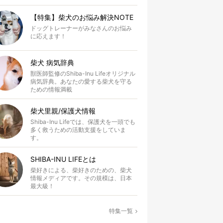
【特集】柴犬のお悩み解決NOTE
ドッグトレーナーがみなさんのお悩み
に応えます！
柴犬 病気辞典
獣医師監修のShiba-Inu Lifeオリジナル
病気辞典。あなたの愛する柴犬を守る
ための情報満載
柴犬里親/保護犬情報
Shiba-Inu Lifeでは、保護犬を一頭でも
多く救うための活動支援をしていま
す。
SHIBA-INU LIFEとは
柴好きによる、柴好きのための、柴犬
情報メディアです。その規模は、日本
最大級！
特集一覧