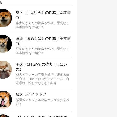
集
柴犬（しばいぬ）の性格／基本情
報
柴犬のからだの特徴や性格、歴史など
基本情報をご紹介！
豆柴（まめしば）の性格／基本情
報
豆柴のからだの特徴や性格、歴史など
基本情報をご紹介！
子犬／はじめての柴犬（しばい
ぬ）
柴犬ビギナーの不安を解消！迎える前
の心得、揃えておきたいアイテム、自
宅環境、接し方などをご紹介
柴犬ライフ ストア
厳選＆オリジナルの柴グッズが勢ぞろ
い！