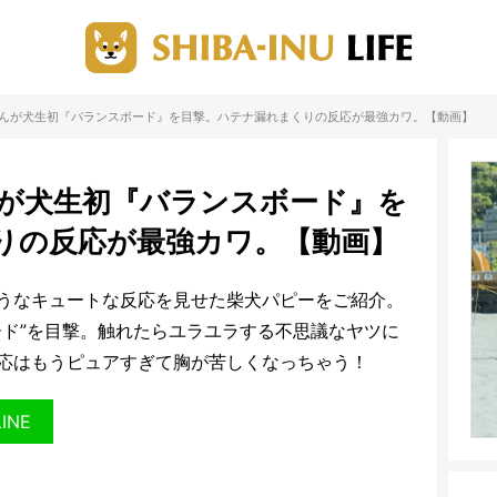
ちゃんが犬生初『バランスボード』を目撃。ハテナ漏れまくりの反応が最強カワ。【動画】
んが犬生初『バランスボード』を
りの反応が最強カワ。【動画】
うなキュートな反応を見せた柴犬パピーをご紹介。
ード”を目撃。触れたらユラユラする不思議なヤツに
応はもうピュアすぎて胸が苦しくなっちゃう！
LINE