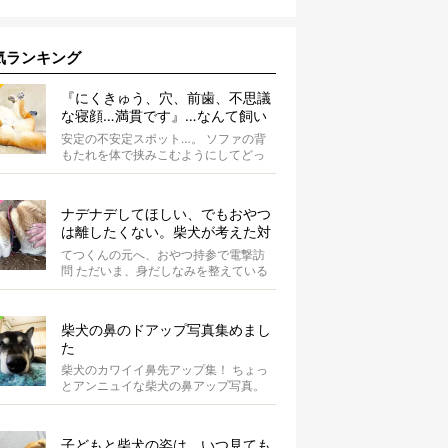
気ランキング
『にくきゅう、穴、前歯、不思議
な寝顔…満貫です』…なんて飼い
主さんを言わしめた柴犬の謎すぎ
安定の不安定スポット…。 ソファの背
る寝相がコチラです。
もたれを体で挟みこむようにしてどっ
かり。そしてだらーんと足を垂直に落
として...
ナデナデしてほしい、でもおやつ
は離したくない。柴犬が考えた対
応策が、欲しがりさんすぎて笑え
てつくんの元へ、おやつ持参で電撃訪
る【動画】
問 ただいま、身だしなみを整えている
最中の柴犬てつくん。 そこへ、オーナ
ーさ...
柴犬の鼻のドアップ写真集めまし
た
柴犬のカワイイ鼻先アップ集！ ちょっ
とアンニュイな柴犬の鼻アップ写真。
何やら物思いにふけっているようで
す。ま...
子どもと柴犬の姿は、いつ見ても