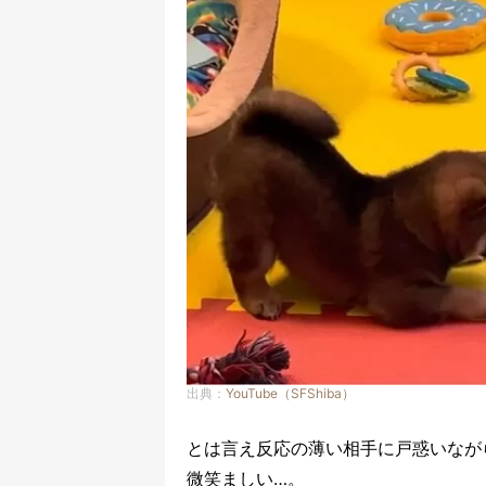
出典：
YouTube（SFShiba）
とは言え反応の薄い相手に戸惑いなが
微笑ましい…。