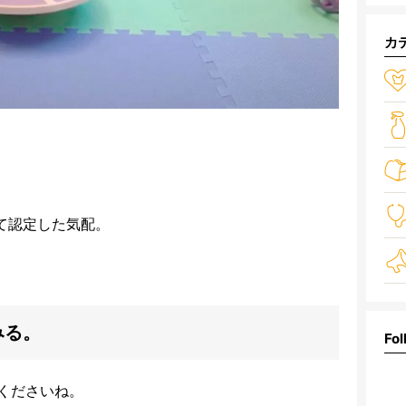
カ
て認定した気配。
みる。
Fol
くださいね。