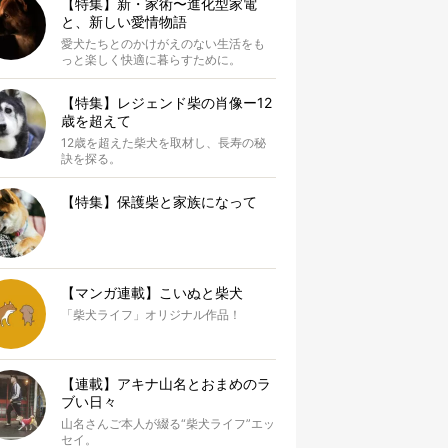
【特集】新・家術〜進化型家電
と、新しい愛情物語
愛犬たちとのかけがえのない生活をも
っと楽しく快適に暮らすために。
【特集】レジェンド柴の肖像ー12
歳を超えて
12歳を超えた柴犬を取材し、長寿の秘
訣を探る。
【特集】保護柴と家族になって
【マンガ連載】こいぬと柴犬
「柴犬ライフ」オリジナル作品！
【連載】アキナ山名とおまめのラ
ブい日々
山名さんご本人が綴る“柴犬ライフ”エッ
セイ。