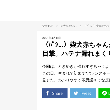
>
>
柴犬TOP
柴犬
かわいい
（ﾊﾟｼ…）柴犬赤
2021年4月11日
（ﾊﾟｼ…）柴犬赤ちゃ
目撃。ハテナ漏れまく
今回は、ときめきが溢れすぎちゃうよ
この日、生まれて初めて“バランスボ
見せた、わかりやすく不思議そうな反
Share
Tweet