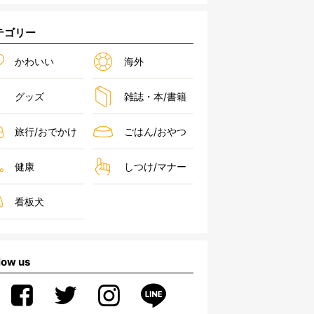
テゴリー
かわいい
海外
グッズ
雑誌・本/書籍
旅行/おでかけ
ごはん/おやつ
健康
しつけ/マナー
看板犬
low us