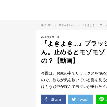
>
>
柴犬TOP
柴犬
かわいい
『よきよき…』ブラ
2021年5月11日
『よきよき…』ブラッ
ん。止めるとモゾモゾ
の？【動画】
今回は、お家の中でリラックスを極め
ので、彼らが気を抜いている姿を見る
はもう顔中が綻んでヨダレが垂れそう
Share
Tweet