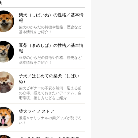
集
柴犬（しばいぬ）の性格／基本情
報
柴犬のからだの特徴や性格、歴史など
基本情報をご紹介！
豆柴（まめしば）の性格／基本情
報
豆柴のからだの特徴や性格、歴史など
基本情報をご紹介！
子犬／はじめての柴犬（しばい
ぬ）
柴犬ビギナーの不安を解消！迎える前
の心得、揃えておきたいアイテム、自
宅環境、接し方などをご紹介
柴犬ライフ ストア
厳選＆オリジナルの柴グッズが勢ぞろ
い！