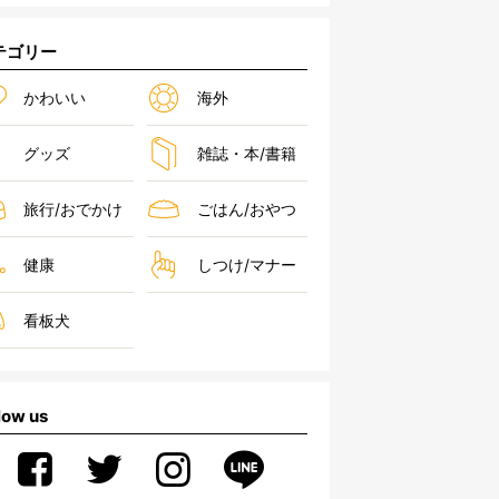
テゴリー
かわいい
海外
グッズ
雑誌・本/書籍
旅行/おでかけ
ごはん/おやつ
健康
しつけ/マナー
看板犬
low us