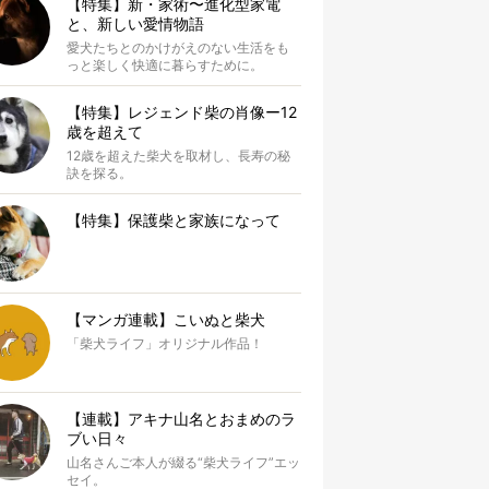
【特集】新・家術〜進化型家電
と、新しい愛情物語
愛犬たちとのかけがえのない生活をも
っと楽しく快適に暮らすために。
【特集】レジェンド柴の肖像ー12
歳を超えて
12歳を超えた柴犬を取材し、長寿の秘
訣を探る。
【特集】保護柴と家族になって
【マンガ連載】こいぬと柴犬
「柴犬ライフ」オリジナル作品！
【連載】アキナ山名とおまめのラ
ブい日々
山名さんご本人が綴る“柴犬ライフ”エッ
セイ。