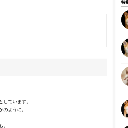
特
としています。
かのように。
も。