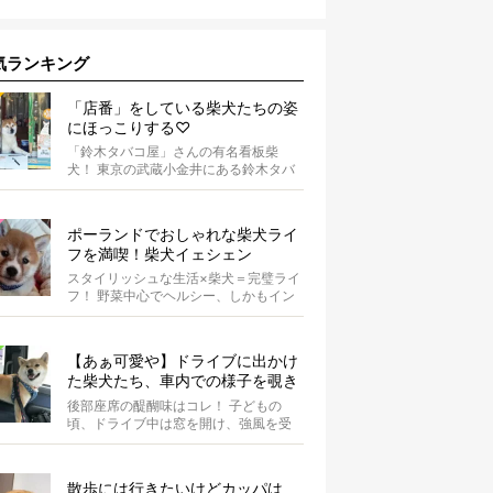
気ランキング
「店番」をしている柴犬たちの姿
にほっこりする♡
「鈴木タバコ屋」さんの有名看板柴
犬！ 東京の武蔵小金井にある鈴木タバ
コ屋さん。その店先には有名な看板柴
犬がいま...
ポーランドでおしゃれな柴犬ライ
フを満喫！柴犬イェシェン
スタイリッシュな生活×柴犬＝完璧ライ
フ！ 野菜中心でヘルシー、しかもイン
スタ映えするお料理を投稿しているア
カウ...
【あぁ可愛や】ドライブに出かけ
た柴犬たち、車内での様子を覗き
見しちゃう
後部座席の醍醐味はコレ！ 子どもの
頃、ドライブ中は窓を開け、強風を受
けて楽しんでいませんでしたか？ あ
の感じが...
散歩には行きたいけどカッパは