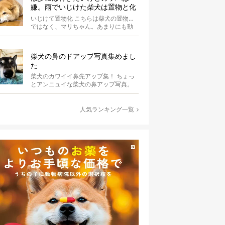
嫌。雨でいじけた柴犬は置物と化
してしまうのだった【動画】
いじけて置物化 こちらは柴犬の置物…
ではなく、マリちゃん。あまりにも動
かないので間違えそうになりますが、
よく見...
柴犬の鼻のドアップ写真集めまし
た
柴犬のカワイイ鼻先アップ集！ ちょっ
とアンニュイな柴犬の鼻アップ写真。
何やら物思いにふけっているようで
す。ま...
人気ランキング一覧