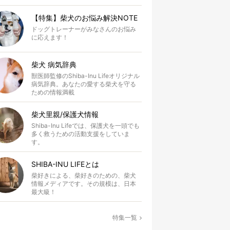
【特集】柴犬のお悩み解決NOTE
ドッグトレーナーがみなさんのお悩み
に応えます！
柴犬 病気辞典
獣医師監修のShiba-Inu Lifeオリジナル
病気辞典。あなたの愛する柴犬を守る
ための情報満載
柴犬里親/保護犬情報
Shiba-Inu Lifeでは、保護犬を一頭でも
多く救うための活動支援をしていま
す。
SHIBA-INU LIFEとは
柴好きによる、柴好きのための、柴犬
情報メディアです。その規模は、日本
最大級！
特集一覧