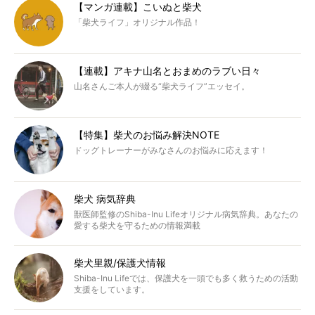
【マンガ連載】こいぬと柴犬
「柴犬ライフ」オリジナル作品！
【連載】アキナ山名とおまめのラブい日々
山名さんご本人が綴る“柴犬ライフ”エッセイ。
【特集】柴犬のお悩み解決NOTE
ドッグトレーナーがみなさんのお悩みに応えます！
柴犬 病気辞典
獣医師監修のShiba-Inu Lifeオリジナル病気辞典。あなたの
愛する柴犬を守るための情報満載
柴犬里親/保護犬情報
Shiba-Inu Lifeでは、保護犬を一頭でも多く救うための活動
支援をしています。