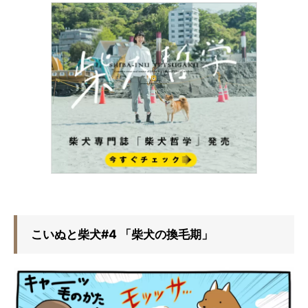
こいぬと柴犬#4 「柴犬の換毛期」