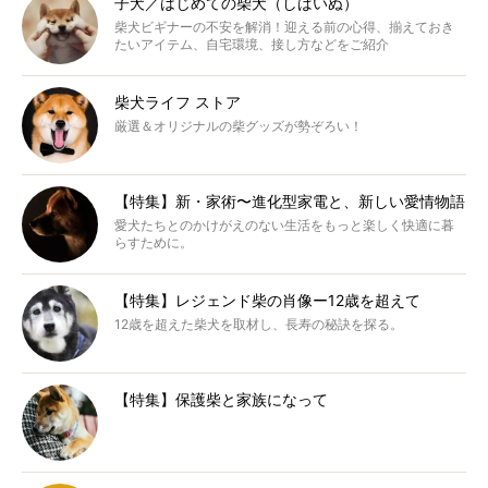
子犬／はじめての柴犬（しばいぬ）
柴犬ビギナーの不安を解消！迎える前の心得、揃えておき
たいアイテム、自宅環境、接し方などをご紹介
柴犬ライフ ストア
厳選＆オリジナルの柴グッズが勢ぞろい！
【特集】新・家術〜進化型家電と、新しい愛情物語
愛犬たちとのかけがえのない生活をもっと楽しく快適に暮
らすために。
【特集】レジェンド柴の肖像ー12歳を超えて
12歳を超えた柴犬を取材し、長寿の秘訣を探る。
【特集】保護柴と家族になって