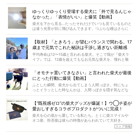
起きたとか、そういうことが原因ではありません。全ての
原因は彼ら自身にあったのです…！
ゆっくりゆっくり登場する柴犬に「外で見るんじゃ
なかった」「表情がいい」と爆笑【動画】
柴犬を下から見る…たったそれだけでいつも見ているものと
は違う光景が目に飛び込んできます。つぶらな瞳はさらに
つぶらに見え、モフモフのお顔はさらにモフモフに見えま
す。これはクセになる…！
【取材】「ときろう」が望むバランスで関わる。17
歳まで元気でこれた秘訣は干渉し過ぎない距離感
#38ときろう
平均寿命は12〜15歳と言われる柴犬。そこで我が『柴犬ラ
イフ』では、12歳を超えてもなお元気な柴犬を、憧れと敬
意を込めて“レジェンド柴”と呼んでいます。 この特集で
は、レジェンド柴たちのライフスタイルや食生活などにフ
「オモチャ置いてきなさい」と言われた柴犬が最後
ォーカスし、その元気の秘訣や、老犬と暮らすうえで大切
にとった行動に爆笑【動画】
だと思うことを、オーナーさんに語っていただきます。今
回登場してくれたのは、17歳のときろうくん。小さい頃か
ふとした瞬間、柴犬から出てしまう人間っぽさ。特にちょ
ら食が細かったため、何でも食べさせてきたということで
っとイラッとした時なんかは、人間っぽさを隠す気などな
すが、そんなときろうくんの長寿の秘訣とは。
いように見えます。もしかして本当の本当は、中身は人間
なんじゃ…？
【“既視感ゼロ”の柴犬グッズが爆誕！】ウ◯チ姿が
愛おしすぎるコラボプロダクトがついに完成！
柴犬を心の底から愛している私たち。とくに柴スマイルや
オコ柴、拒否柴は彼らの特徴があらわれていて大好き。
でもちょっと待て…もうひとつ、忘れてはならない愛おしい
ストア情報
シーンがあったぞ。それは、背中を丸めて“ウンチなう”の姿
だ。