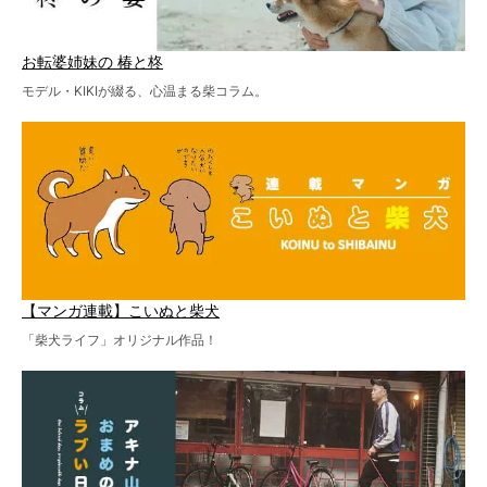
お転婆姉妹の 椿と柊
モデル・KIKIが綴る、心温まる柴コラム。
【マンガ連載】こいぬと柴犬
「柴犬ライフ」オリジナル作品！