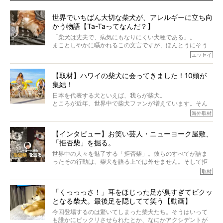
世界でいちばん大切な柴犬が、アレルギーに立ち向
かう物語【Ta-Taってなんだ？】
「柴犬は丈夫で、病気にもなりにくい犬種である」。
まことしやかに囁かれるこの文言ですが、ほんとうにそう
でしょうか？
エッセイ
もちろん、犬種としての完成度がとてつもなく高い柴犬だ
から、そういった側面はあります。
【取材】ハワイの柴犬に会ってきました！10頭が
でも、いざそれぞれの個体を見ていくと、丈夫で病気にも
集結！
なりにくい、とは言えないような気もするのです。
実際に「病気にならない」などということはないし、飼い
日本を代表する犬といえば、我らが柴犬。
主はそのためにやるべきことがある。
ところが近年、世界中で柴犬ファンが増えています。そん
今回は、柴犬に関わる方たちすべてに読んで欲しい、ある
な中「柴犬ライフ」が目をつけたのは、南の楽園ハワイ。
海外取材
柴犬とその家族のお話。
柴犬オーナーが多く、定期的にオフ会まで開催されている
ご本人からのレポートは、愛情たっぷりで示唆に富んだ物
とか。
語でした。
【インタビュー】お笑い芸人・ニューヨーク屋敷、
そんな噂を聞きつけ、今回はハワイの柴犬たちを取材して
「拒否柴」を掘る。
きました！
※文章はご本人の了承を得て編集しています
世界中の人々を魅了する「拒否柴」。彼らのすべてが詰ま
※画像はすべてイメージです
ったその行動は、柴犬を語る上では外せません。そして拒
※この記事は個人の感想であり、効果・効能を示すものではありません
否柴がここまで話題になるのは、“映える”ことも理由のひと
取材
つ。
では…拒否柴を「版画」にしてみたら、どんな作品ができあ
「くっっっさ！」耳をほじった足が臭すぎてビクッ
がるのでしょうか。
となる柴犬。最後足を隠してて笑う【動画】
最近版画製作を始めた、お笑いコンビ「ニューヨーク」の
屋敷裕政さんに、拒否柴を掘っていただきました！ イン
今回登場するのは驚いてしまった柴犬たち。そうはいって
タビューと合わせてご覧ください。
も誰かにビックリさせられたとか、なにかアクシデントが