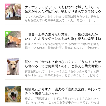
ナデナデしてほしい、でもおやつは離したくない。
柴犬が考えた対応策が、欲しがりさんすぎて笑える
【動画】
てつくんの元へ、おやつ持参で電撃訪問 ただいま、身だし
なみを整えている最中の柴犬てつくん。 そこへ、オーナー
さ...
「世界一工事の進まない業者」「一気に掘らんか
い」ホリホリ→ダッシュを繰り返す柴犬に爆笑【動
画】
合間にダッシュを挟むのはなに？ ものすごい勢いでお庭を
掘っているのは、柴犬の波平。柴犬あるあるの、突然のハ
イテ...
飼い主の「食べる？食べない？」に「うん！（だか
ら食べるってば何回聞くの）」と答える柴犬可愛い
【動画】
何度も聞かれて… オーナーさんに「おやつ食べる？」と声
をかけられた、白柴のぶらん。あまりのことに、しばらく
フリ...
感情丸わかりすぎ！柴犬の「喜怒哀楽顔」を比べて
みたら想像以上だった
柴犬の「喜怒哀楽」、まずは「喜」から！ おさんぽおさん
ぽ、うれしいな！ こちらはお散歩中の一コマです。やっぱ