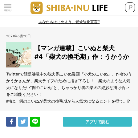
あなたもはじめよう、愛犬強化宣言™
2021年5月20日
【マンガ連載】こいぬと柴犬
#4「柴犬の換毛期」作：うかうか
Twitterで話題沸騰中の脱力系こいぬ漫画『小犬のこいぬ』。作者のう
かうかさんが、柴犬ライフのために描き下ろし！ 柴犬のような人気
犬になりたい“例のこいぬ”と、ちゃっかり者の柴犬の絶妙な掛け合い
をご堪能ください！
#4は、例のこいぬが柴犬の換毛期から人気犬になるヒントを得て…!?
Share
Tweet
LINE
アプリで読む