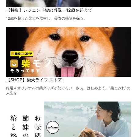
【特集】レジェンド柴の肖像ー12歳を超えて
12歳を超えた柴犬を取材し、長寿の秘訣を探る。
【SHOP】柴犬ライフ ストア
厳選＆オリジナルの柴グッズが勢ぞろい！さぁ、はじめよう。“柴まみれ”の
人生を！