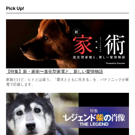
そこで私たち柴犬ライフは、ドッグブランド「PEGION（ペ
ギオン）」とコラボしてオリジナルの柴グッズを製作！
Pick Up!
柴犬と暮らす人もそうでない人も、とにかく柴犬を愛して
やまない皆さまへ。とんでもない柴グッズが爆誕です！
【特集】新・家術〜進化型家電と、新しい愛情物語
家族だけど、ヒトとは違う。「愛犬とともに生きる」を、パナソニックが家
電で応援します。