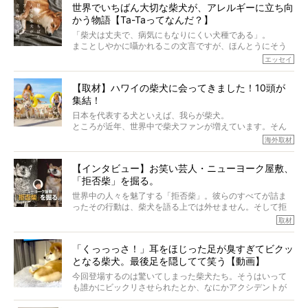
世界でいちばん大切な柴犬が、アレルギーに立ち向
かう物語【Ta-Taってなんだ？】
「柴犬は丈夫で、病気にもなりにくい犬種である」。
まことしやかに囁かれるこの文言ですが、ほんとうにそう
でしょうか？
エッセイ
もちろん、犬種としての完成度がとてつもなく高い柴犬だ
から、そういった側面はあります。
【取材】ハワイの柴犬に会ってきました！10頭が
でも、いざそれぞれの個体を見ていくと、丈夫で病気にも
集結！
なりにくい、とは言えないような気もするのです。
実際に「病気にならない」などということはないし、飼い
日本を代表する犬といえば、我らが柴犬。
主はそのためにやるべきことがある。
ところが近年、世界中で柴犬ファンが増えています。そん
今回は、柴犬に関わる方たちすべてに読んで欲しい、ある
な中「柴犬ライフ」が目をつけたのは、南の楽園ハワイ。
海外取材
柴犬とその家族のお話。
柴犬オーナーが多く、定期的にオフ会まで開催されている
ご本人からのレポートは、愛情たっぷりで示唆に富んだ物
とか。
語でした。
【インタビュー】お笑い芸人・ニューヨーク屋敷、
そんな噂を聞きつけ、今回はハワイの柴犬たちを取材して
「拒否柴」を掘る。
きました！
※文章はご本人の了承を得て編集しています
世界中の人々を魅了する「拒否柴」。彼らのすべてが詰ま
※画像はすべてイメージです
ったその行動は、柴犬を語る上では外せません。そして拒
※この記事は個人の感想であり、効果・効能を示すものではありません
否柴がここまで話題になるのは、“映える”ことも理由のひと
取材
つ。
では…拒否柴を「版画」にしてみたら、どんな作品ができあ
「くっっっさ！」耳をほじった足が臭すぎてビクッ
がるのでしょうか。
となる柴犬。最後足を隠してて笑う【動画】
最近版画製作を始めた、お笑いコンビ「ニューヨーク」の
屋敷裕政さんに、拒否柴を掘っていただきました！ イン
今回登場するのは驚いてしまった柴犬たち。そうはいって
タビューと合わせてご覧ください。
も誰かにビックリさせられたとか、なにかアクシデントが
起きたとか、そういうことが原因ではありません。全ての