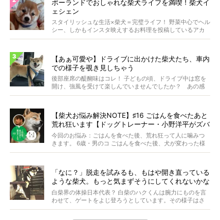
ポーランドでおしゃれな柴犬ライフを満喫！柴犬イ
ェシェン
スタイリッシュな生活×柴犬＝完璧ライフ！ 野菜中心でヘル
シー、しかもインスタ映えするお料理を投稿しているアカ
ウ...
【あぁ可愛や】ドライブに出かけた柴犬たち、車内
での様子を覗き見しちゃう
後部座席の醍醐味はコレ！ 子どもの頃、ドライブ中は窓を
開け、強風を受けて楽しんでいませんでしたか？ あの感
じが...
【柴犬お悩み解決NOTE】♯16 ごはんを食べたあと
荒れ狂います【ドッグトレーナー・小野洋平がズバ
リ回答】
今回のお悩み：ごはんを食べた後、荒れ狂って人に噛みつ
きます。 6歳・男のコ ごはんを食べた後、犬が変わった様
に...
「なに？」脱走を試みるも、もはや開き直っている
ような柴犬。もっと気まずそうにしてくれないかな
ぁ…！【動画あり】
白柴界の体操日本代表？ 白柴のハクくんは腕力にものを言
わせて、ゲートをよじ登ろうとしています。その様子はさ
なが...