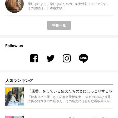
柴好きによる、柴好きのための、柴犬情報メディアです。
その規模は、日本最大級！
特集一覧
Follow us
人気ランキング
「店番」をしている柴犬たちの姿にほっこりする♡
「鈴木タバコ屋」さんの有名看板柴犬！ 東京の武蔵小金井
にある鈴木タバコ屋さん。その店先には有名な看板柴犬が
いま...