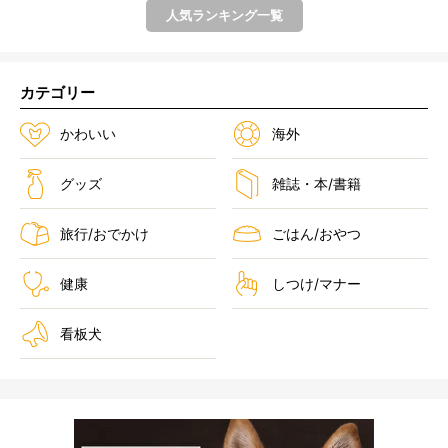
人気ランキング一覧
カテゴリー
かわいい
海外
グッズ
雑誌・本/書籍
旅行/おでかけ
ごはん/おやつ
健康
しつけ/マナー
看板犬