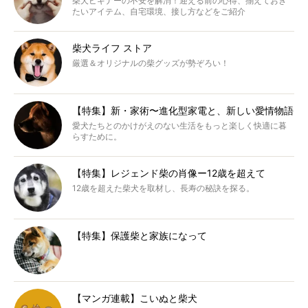
柴犬ビギナーの不安を解消！迎える前の心得、揃えておき
たいアイテム、自宅環境、接し方などをご紹介
柴犬ライフ ストア
厳選＆オリジナルの柴グッズが勢ぞろい！
【特集】新・家術〜進化型家電と、新しい愛情物語
愛犬たちとのかけがえのない生活をもっと楽しく快適に暮
らすために。
【特集】レジェンド柴の肖像ー12歳を超えて
12歳を超えた柴犬を取材し、長寿の秘訣を探る。
【特集】保護柴と家族になって
【マンガ連載】こいぬと柴犬