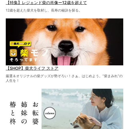
【特集】レジェンド柴の肖像ー12歳を超えて
12歳を超えた柴犬を取材し、長寿の秘訣を探る。
【SHOP】柴犬ライフ ストア
厳選＆オリジナルの柴グッズが勢ぞろい！さぁ、はじめよう。“柴まみれ”の
人生を！