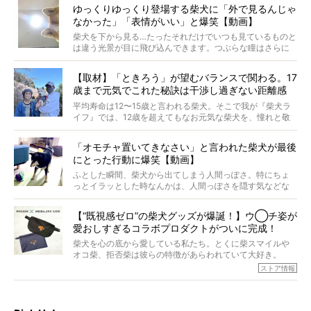
原因は彼ら自身にあったのです…！
ゆっくりゆっくり登場する柴犬に「外で見るんじゃ
なかった」「表情がいい」と爆笑【動画】
柴犬を下から見る…たったそれだけでいつも見ているものと
は違う光景が目に飛び込んできます。つぶらな瞳はさらに
つぶらに見え、モフモフのお顔はさらにモフモフに見えま
す。これはクセになる…！
【取材】「ときろう」が望むバランスで関わる。17
歳まで元気でこれた秘訣は干渉し過ぎない距離感
#38ときろう
平均寿命は12〜15歳と言われる柴犬。そこで我が『柴犬ラ
イフ』では、12歳を超えてもなお元気な柴犬を、憧れと敬
意を込めて“レジェンド柴”と呼んでいます。 この特集で
は、レジェンド柴たちのライフスタイルや食生活などにフ
「オモチャ置いてきなさい」と言われた柴犬が最後
ォーカスし、その元気の秘訣や、老犬と暮らすうえで大切
にとった行動に爆笑【動画】
だと思うことを、オーナーさんに語っていただきます。今
回登場してくれたのは、17歳のときろうくん。小さい頃か
ふとした瞬間、柴犬から出てしまう人間っぽさ。特にちょ
ら食が細かったため、何でも食べさせてきたということで
っとイラッとした時なんかは、人間っぽさを隠す気などな
すが、そんなときろうくんの長寿の秘訣とは。
いように見えます。もしかして本当の本当は、中身は人間
なんじゃ…？
【“既視感ゼロ”の柴犬グッズが爆誕！】ウ◯チ姿が
愛おしすぎるコラボプロダクトがついに完成！
柴犬を心の底から愛している私たち。とくに柴スマイルや
オコ柴、拒否柴は彼らの特徴があらわれていて大好き。
でもちょっと待て…もうひとつ、忘れてはならない愛おしい
ストア情報
シーンがあったぞ。それは、背中を丸めて“ウンチなう”の姿
だ。
そこで私たち柴犬ライフは、ドッグブランド「PEGION（ペ
ギオン）」とコラボしてオリジナルの柴グッズを製作！