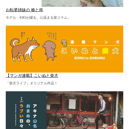
お転婆姉妹の 椿と柊
モデル・KIKIが綴る、心温まる柴コラム。
【マンガ連載】こいぬと柴犬
「柴犬ライフ」オリジナル作品！