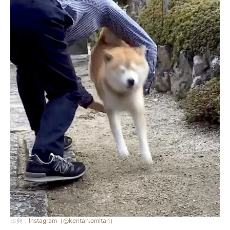
出典：
Instagram（@kentan.omitan）