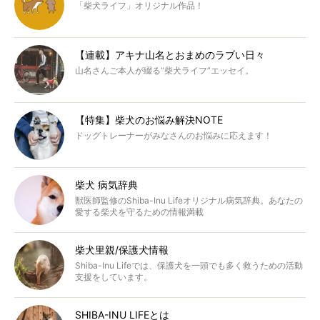
「柴犬ライフ」オリジナル作品！
【連載】アキナ山名とおまめのラブい日々
山名さんご本人が綴る“柴犬ライフ”エッセイ。
【特集】柴犬のお悩み解決NOTE
ドッグトレーナーがみなさんのお悩みに応えます！
柴犬 病気辞典
獣医師監修のShiba-Inu Lifeオリジナル病気辞典。あなたの
愛する柴犬を守るための情報満載
柴犬里親/保護犬情報
Shiba-Inu Lifeでは、保護犬を一頭でも多く救うための活動
支援をしています。
SHIBA-INU LIFEとは