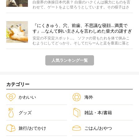
ぁ…！【動画あり】
白柴界の体操日本代表？ 白柴のハクくんは腕力にものを言
わせて、ゲートをよじ登ろうとしています。その様子はさ
なが...
『にくきゅう、穴、前歯、不思議な寝顔…満貫で
す』…なんて飼い主さんを言わしめた柴犬の謎すぎ
る寝相がコチラです。
安定の不安定スポット…。 ソファの背もたれを体で挟みこ
むようにしてどっかり。そしてだらーんと足を垂直に落と
して...
人気ランキング一覧
カテゴリー
かわいい
海外
グッズ
雑誌・本/書籍
旅行/おでかけ
ごはん/おやつ