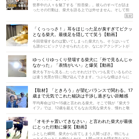
※文章はご本人の了承を得て編集しています
世界中の人々を魅了する「拒否柴」。彼らのすべてが詰ま
※画像はすべてイメージです
ったその行動は、柴犬を語る上では外せません。そして拒
※この記事は個人の感想であり、効果・効能を示すものではありません
否柴がここまで話題になるのは、“映える”ことも理由のひと
取材
つ。
では…拒否柴を「版画」にしてみたら、どんな作品ができあ
「くっっっさ！」耳をほじった足が臭すぎてビクッ
がるのでしょうか。
となる柴犬。最後足を隠してて笑う【動画】
最近版画製作を始めた、お笑いコンビ「ニューヨーク」の
屋敷裕政さんに、拒否柴を掘っていただきました！ イン
今回登場するのは驚いてしまった柴犬たち。そうはいって
タビューと合わせてご覧ください。
も誰かにビックリさせられたとか、なにかアクシデントが
起きたとか、そういうことが原因ではありません。全ての
原因は彼ら自身にあったのです…！
ゆっくりゆっくり登場する柴犬に「外で見るんじゃ
なかった」「表情がいい」と爆笑【動画】
柴犬を下から見る…たったそれだけでいつも見ているものと
は違う光景が目に飛び込んできます。つぶらな瞳はさらに
つぶらに見え、モフモフのお顔はさらにモフモフに見えま
す。これはクセになる…！
【取材】「ときろう」が望むバランスで関わる。17
歳まで元気でこれた秘訣は干渉し過ぎない距離感
#38ときろう
平均寿命は12〜15歳と言われる柴犬。そこで我が『柴犬ラ
イフ』では、12歳を超えてもなお元気な柴犬を、憧れと敬
意を込めて“レジェンド柴”と呼んでいます。 この特集で
は、レジェンド柴たちのライフスタイルや食生活などにフ
「オモチャ置いてきなさい」と言われた柴犬が最後
ォーカスし、その元気の秘訣や、老犬と暮らすうえで大切
にとった行動に爆笑【動画】
だと思うことを、オーナーさんに語っていただきます。今
回登場してくれたのは、17歳のときろうくん。小さい頃か
ふとした瞬間、柴犬から出てしまう人間っぽさ。特にちょ
ら食が細かったため、何でも食べさせてきたということで
っとイラッとした時なんかは、人間っぽさを隠す気などな