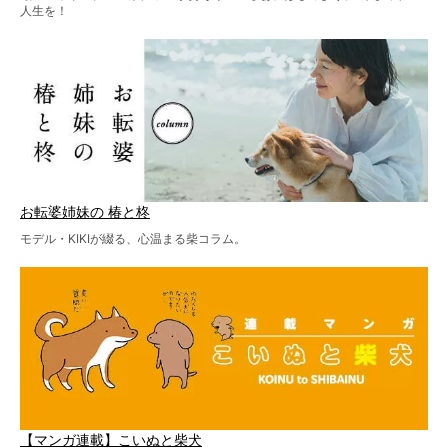
人生を！
お転婆姉妹の 椿と柊
モデル・KIKIが綴る、心温まる柴コラム。
【マンガ連載】こいぬと柴犬