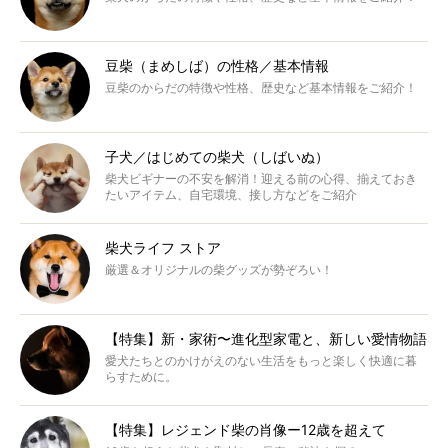
豆柴（まめしば）の性格／基本情報
豆柴のからだの特徴や性格、歴史など基本情報をご紹介！
子犬／はじめての柴犬（しばいぬ）
柴犬ビギナーの不安を解消！迎える前の心得、揃えておき
たいアイテム、自宅環境、接し方などをご紹介
柴犬ライフ ストア
厳選＆オリジナルの柴グッズが勢ぞろい！
【特集】新・家術〜進化型家電と、新しい愛情物語
愛犬たちとのかけがえのない生活をもっと楽しく快適に暮
らすために。
【特集】レジェンド柴の肖像ー12歳を超えて