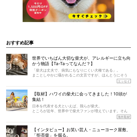
おすすめ記事
世界でいちばん大切な柴犬が、アレルギーに立ち向
かう物語【Ta-Taってなんだ？】
「柴犬は丈夫で、病気にもなりにくい犬種である」。
まことしやかに囁かれるこの文言ですが、ほんとうにそう
でしょうか？
エッセイ
もちろん、犬種としての完成度がとてつもなく高い柴犬だ
から、そういった側面はあります。
【取材】ハワイの柴犬に会ってきました！10頭が
でも、いざそれぞれの個体を見ていくと、丈夫で病気にも
集結！
なりにくい、とは言えないような気もするのです。
実際に「病気にならない」などということはないし、飼い
日本を代表する犬といえば、我らが柴犬。
主はそのためにやるべきことがある。
ところが近年、世界中で柴犬ファンが増えています。そん
今回は、柴犬に関わる方たちすべてに読んで欲しい、ある
な中「柴犬ライフ」が目をつけたのは、南の楽園ハワイ。
海外取材
柴犬とその家族のお話。
柴犬オーナーが多く、定期的にオフ会まで開催されている
ご本人からのレポートは、愛情たっぷりで示唆に富んだ物
とか。
語でした。
【インタビュー】お笑い芸人・ニューヨーク屋敷、
そんな噂を聞きつけ、今回はハワイの柴犬たちを取材して
「拒否柴」を掘る。
きました！