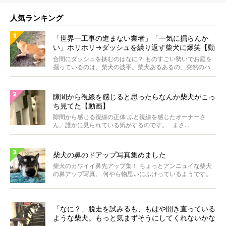
人気ランキング
「世界一工事の進まない業者」「一気に掘らんか
い」ホリホリ→ダッシュを繰り返す柴犬に爆笑【動
画】
合間にダッシュを挟むのはなに？ ものすごい勢いでお庭を
掘っているのは、柴犬の波平。柴犬あるあるの、突然のハ
イテ...
隙間から視線を感じると思ったらなんか柴犬がこっ
ち見てた【動画】
隙間から感じる視線の正体 ふと視線を感じたオーナーさ
ん。誰かに見られている気がするのです。 まさ...
柴犬の鼻のドアップ写真集めました
柴犬のカワイイ鼻先アップ集！ ちょっとアンニュイな柴犬
の鼻アップ写真。 何やら物思いにふけっているようです。
ま...
「なに？」脱走を試みるも、もはや開き直っている
ような柴犬。もっと気まずそうにしてくれないかな