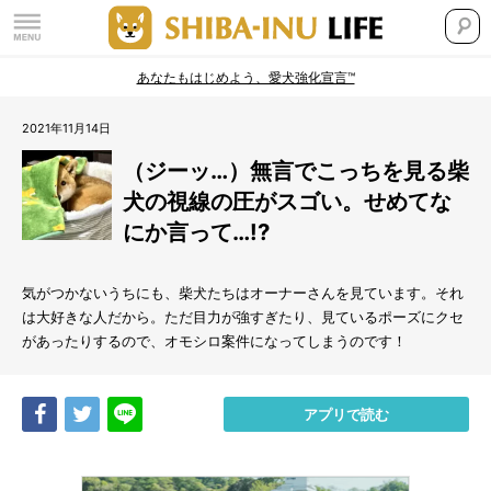
あなたもはじめよう、愛犬強化宣言™
2021年11月14日
（ジーッ…）無言でこっちを見る柴
犬の視線の圧がスゴい。せめてな
にか言って…!?
気がつかないうちにも、柴犬たちはオーナーさんを見ています。それ
は大好きな人だから。ただ目力が強すぎたり、見ているポーズにクセ
があったりするので、オモシロ案件になってしまうのです！
Share
Tweet
LINE
アプリで読む