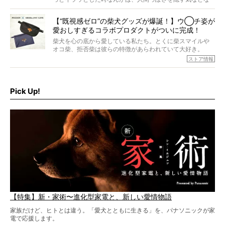
すが、そんなときろうくんの長寿の秘訣とは。
いように見えます。もしかして本当の本当は、中身は人間
なんじゃ…？
【“既視感ゼロ”の柴犬グッズが爆誕！】ウ◯チ姿が
愛おしすぎるコラボプロダクトがついに完成！
柴犬を心の底から愛している私たち。とくに柴スマイルや
オコ柴、拒否柴は彼らの特徴があらわれていて大好き。
でもちょっと待て…もうひとつ、忘れてはならない愛おしい
ストア情報
シーンがあったぞ。それは、背中を丸めて“ウンチなう”の姿
だ。
そこで私たち柴犬ライフは、ドッグブランド「PEGION（ペ
ギオン）」とコラボしてオリジナルの柴グッズを製作！
Pick Up!
柴犬と暮らす人もそうでない人も、とにかく柴犬を愛して
やまない皆さまへ。とんでもない柴グッズが爆誕です！
【特集】新・家術〜進化型家電と、新しい愛情物語
家族だけど、ヒトとは違う。「愛犬とともに生きる」を、パナソニックが家
電で応援します。