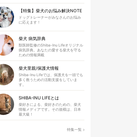
【特集】柴犬のお悩み解決NOTE
ドッグトレーナーがみなさんのお悩み
に応えます！
柴犬 病気辞典
獣医師監修のShiba-Inu Lifeオリジナル
病気辞典。あなたの愛する柴犬を守る
ための情報満載
柴犬里親/保護犬情報
Shiba-Inu Lifeでは、保護犬を一頭でも
多く救うための活動支援をしていま
す。
SHIBA-INU LIFEとは
柴好きによる、柴好きのための、柴犬
情報メディアです。その規模は、日本
最大級！
特集一覧