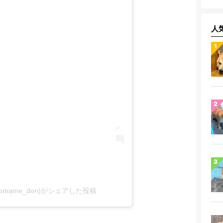
人
mame_don)がシェアした投稿