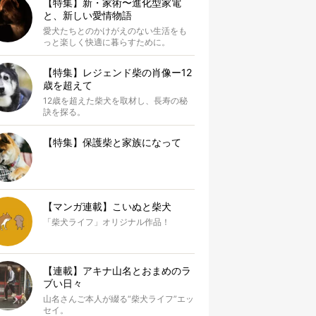
【特集】新・家術〜進化型家電
と、新しい愛情物語
愛犬たちとのかけがえのない生活をも
っと楽しく快適に暮らすために。
【特集】レジェンド柴の肖像ー12
歳を超えて
12歳を超えた柴犬を取材し、長寿の秘
訣を探る。
【特集】保護柴と家族になって
【マンガ連載】こいぬと柴犬
「柴犬ライフ」オリジナル作品！
【連載】アキナ山名とおまめのラ
ブい日々
山名さんご本人が綴る“柴犬ライフ”エッ
セイ。