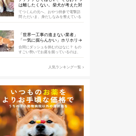
は離したくない。柴犬が考えた対
応策が、欲しがりさんすぎて笑え
てつくんの元へ、おやつ持参で電撃訪
る【動画】
問 ただいま、身だしなみを整えている
最中の柴犬てつくん。 そこへ、オーナ
ーさ...
「世界一工事の進まない業者」
「一気に掘らんかい」ホリホリ→
ダッシュを繰り返す柴犬に爆笑
合間にダッシュを挟むのはなに？ もの
【動画】
すごい勢いでお庭を掘っているのは、
柴犬の波平。柴犬あるあるの、突然の
ハイテ...
人気ランキング一覧