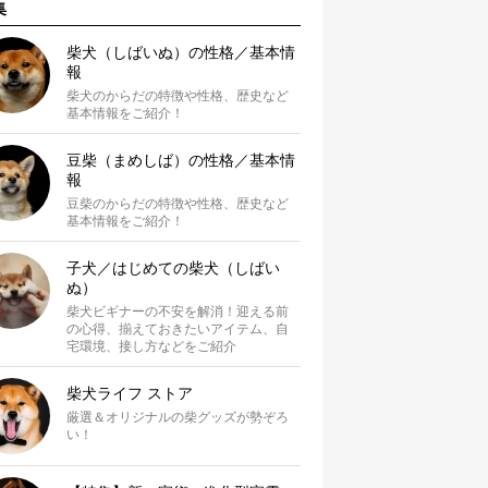
集
柴犬（しばいぬ）の性格／基本情
報
柴犬のからだの特徴や性格、歴史など
基本情報をご紹介！
豆柴（まめしば）の性格／基本情
報
豆柴のからだの特徴や性格、歴史など
基本情報をご紹介！
子犬／はじめての柴犬（しばい
ぬ）
柴犬ビギナーの不安を解消！迎える前
の心得、揃えておきたいアイテム、自
宅環境、接し方などをご紹介
柴犬ライフ ストア
厳選＆オリジナルの柴グッズが勢ぞろ
い！