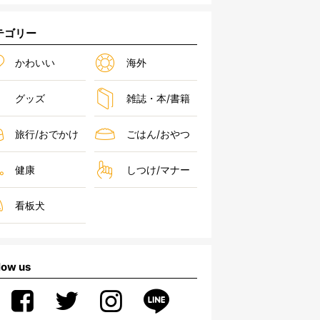
テゴリー
かわいい
海外
グッズ
雑誌・本/書籍
旅行/おでかけ
ごはん/おやつ
健康
しつけ/マナー
看板犬
low us