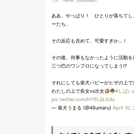
出典：
Twitter（@48umaru）
ああ、やっぱり！ ひとりが落ちてし
ーたち。
その反応も含めて、可愛すぎか…！
その後、何事もなかったように活動を
三つ巴のワンプロになってしまう!?
それにしても柴犬パピーがヒザの上で
わたしの上で長女vs次女
#しばい
pic.twitter.com/H11fLQLG4s
— 柴犬うまる (@48umaru)
April 10,