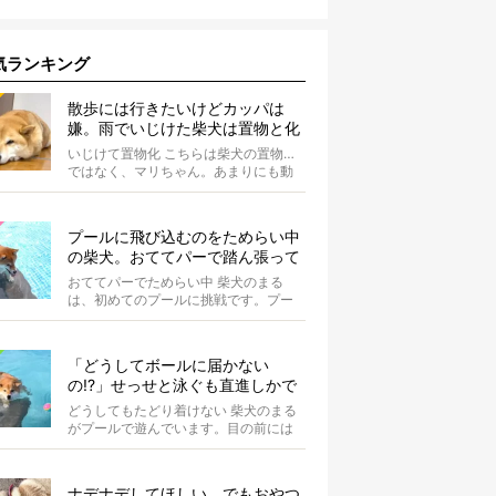
気ランキング
散歩には行きたいけどカッパは
嫌。雨でいじけた柴犬は置物と化
してしまうのだった【動画】
いじけて置物化 こちらは柴犬の置物…
ではなく、マリちゃん。あまりにも動
かないので間違えそうになりますが、
よく見...
プールに飛び込むのをためらい中
の柴犬。おててパーで踏ん張って
て可愛すぎる【動画】
おててパーでためらい中 柴犬のまる
は、初めてのプールに挑戦です。プー
ルへと続くスロープの途中で立ち止ま
り、前足...
「どうしてボールに届かない
の!?」せっせと泳ぐも直進しかで
きない柴犬が可愛い【動画】
どうしてもたどり着けない 柴犬のまる
がプールで遊んでいます。目の前には
大好きなボールが。 まるは...
ナデナデしてほしい、でもおやつ