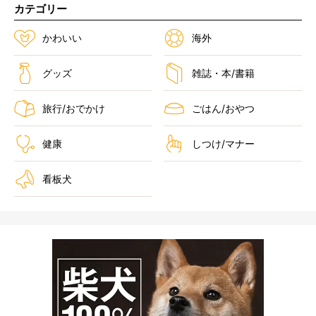
カテゴリー
かわいい
海外
グッズ
雑誌・本/書籍
旅行/おでかけ
ごはん/おやつ
健康
しつけ/マナー
看板犬