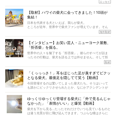
でしょうか？
エッセイ
もちろん、犬種としての完成度がとてつもなく高い柴犬だ
から、そういった側面はあります。
【取材】ハワイの柴犬に会ってきました！10頭が
でも、いざそれぞれの個体を見ていくと、丈夫で病気にも
集結！
なりにくい、とは言えないような気もするのです。
実際に「病気にならない」などということはないし、飼い
日本を代表する犬といえば、我らが柴犬。
主はそのためにやるべきことがある。
ところが近年、世界中で柴犬ファンが増えています。そん
今回は、柴犬に関わる方たちすべてに読んで欲しい、ある
な中「柴犬ライフ」が目をつけたのは、南の楽園ハワイ。
海外取材
柴犬とその家族のお話。
柴犬オーナーが多く、定期的にオフ会まで開催されている
ご本人からのレポートは、愛情たっぷりで示唆に富んだ物
とか。
語でした。
【インタビュー】お笑い芸人・ニューヨーク屋敷、
そんな噂を聞きつけ、今回はハワイの柴犬たちを取材して
「拒否柴」を掘る。
きました！
※文章はご本人の了承を得て編集しています
世界中の人々を魅了する「拒否柴」。彼らのすべてが詰ま
※画像はすべてイメージです
ったその行動は、柴犬を語る上では外せません。そして拒
※この記事は個人の感想であり、効果・効能を示すものではありません
否柴がここまで話題になるのは、“映える”ことも理由のひと
取材
つ。
では…拒否柴を「版画」にしてみたら、どんな作品ができあ
「くっっっさ！」耳をほじった足が臭すぎてビクッ
がるのでしょうか。
となる柴犬。最後足を隠してて笑う【動画】
最近版画製作を始めた、お笑いコンビ「ニューヨーク」の
屋敷裕政さんに、拒否柴を掘っていただきました！ イン
今回登場するのは驚いてしまった柴犬たち。そうはいって
タビューと合わせてご覧ください。
も誰かにビックリさせられたとか、なにかアクシデントが
起きたとか、そういうことが原因ではありません。全ての
原因は彼ら自身にあったのです…！
ゆっくりゆっくり登場する柴犬に「外で見るんじゃ
なかった」「表情がいい」と爆笑【動画】
柴犬を下から見る…たったそれだけでいつも見ているものと
は違う光景が目に飛び込んできます。つぶらな瞳はさらに