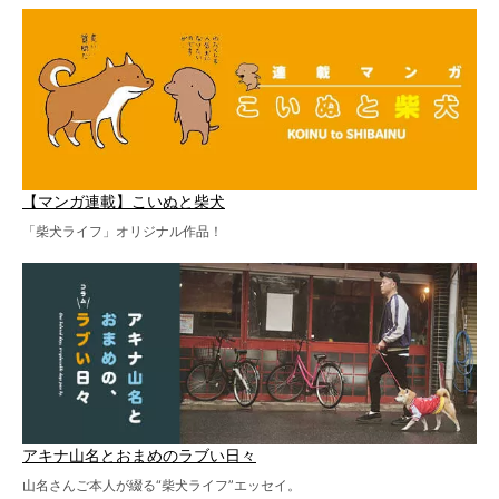
【マンガ連載】こいぬと柴犬
「柴犬ライフ」オリジナル作品！
アキナ山名とおまめのラブい日々
山名さんご本人が綴る“柴犬ライフ”エッセイ。