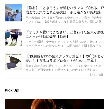
つぶらに見え、モフモフのお顔はさらにモフモフに見えま
す。これはクセになる…！
【取材】「ときろう」が望むバランスで関わる。17
歳まで元気でこれた秘訣は干渉し過ぎない距離感
#38ときろう
平均寿命は12〜15歳と言われる柴犬。そこで我が『柴犬ラ
イフ』では、12歳を超えてもなお元気な柴犬を、憧れと敬
意を込めて“レジェンド柴”と呼んでいます。 この特集で
は、レジェンド柴たちのライフスタイルや食生活などにフ
「オモチャ置いてきなさい」と言われた柴犬が最後
ォーカスし、その元気の秘訣や、老犬と暮らすうえで大切
にとった行動に爆笑【動画】
だと思うことを、オーナーさんに語っていただきます。今
回登場してくれたのは、17歳のときろうくん。小さい頃か
ふとした瞬間、柴犬から出てしまう人間っぽさ。特にちょ
ら食が細かったため、何でも食べさせてきたということで
っとイラッとした時なんかは、人間っぽさを隠す気などな
すが、そんなときろうくんの長寿の秘訣とは。
いように見えます。もしかして本当の本当は、中身は人間
なんじゃ…？
【“既視感ゼロ”の柴犬グッズが爆誕！】ウ◯チ姿が
愛おしすぎるコラボプロダクトがついに完成！
柴犬を心の底から愛している私たち。とくに柴スマイルや
オコ柴、拒否柴は彼らの特徴があらわれていて大好き。
でもちょっと待て…もうひとつ、忘れてはならない愛おしい
ストア情報
シーンがあったぞ。それは、背中を丸めて“ウンチなう”の姿
だ。
そこで私たち柴犬ライフは、ドッグブランド「PEGION（ペ
ギオン）」とコラボしてオリジナルの柴グッズを製作！
Pick Up!
柴犬と暮らす人もそうでない人も、とにかく柴犬を愛して
やまない皆さまへ。とんでもない柴グッズが爆誕です！