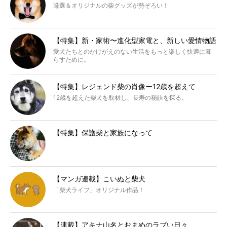
厳選＆オリジナルの柴グッズが勢ぞろい！
【特集】新・家術〜進化型家電と、新しい愛情物語
愛犬たちとのかけがえのない生活をもっと楽しく快適に暮
らすために。
【特集】レジェンド柴の肖像ー12歳を超えて
12歳を超えた柴犬を取材し、長寿の秘訣を探る。
【特集】保護柴と家族になって
【マンガ連載】こいぬと柴犬
「柴犬ライフ」オリジナル作品！
【連載】アキナ山名とおまめのラブい日々