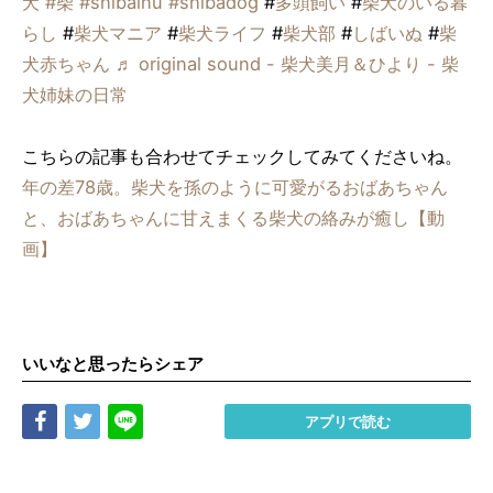
犬
#柴
#shibainu
#shibadog
#
多頭飼い
#
柴犬のいる暮
らし
#
柴犬マニア
#
柴犬ライフ
#
柴犬部
#
しばいぬ
#
柴
犬赤ちゃん
♬ original sound - 柴犬美月＆ひより - 柴
犬姉妹の日常
こちらの記事も合わせてチェックしてみてくださいね。
年の差78歳。柴犬を孫のように可愛がるおばあちゃん
と、おばあちゃんに甘えまくる柴犬の絡みが癒し【動
画】
いいなと思ったらシェア
Share
Tweet
LINE
アプリで読む