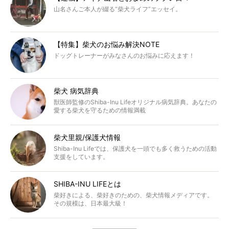
山名さんご本人が綴る“柴犬ライフ”エッセイ。
【特集】柴犬のお悩み解決NOTE
ドッグトレーナーがみなさんのお悩みに応えます！
柴犬 病気辞典
獣医師監修のShiba-Inu Lifeオリジナル病気辞典。あなたの
愛する柴犬を守るための情報満載
柴犬里親/保護犬情報
Shiba-Inu Lifeでは、保護犬を一頭でも多く救うための活動
支援をしています。
SHIBA-INU LIFEとは
柴好きによる、柴好きのための、柴犬情報メディアです。
その規模は、日本最大級！