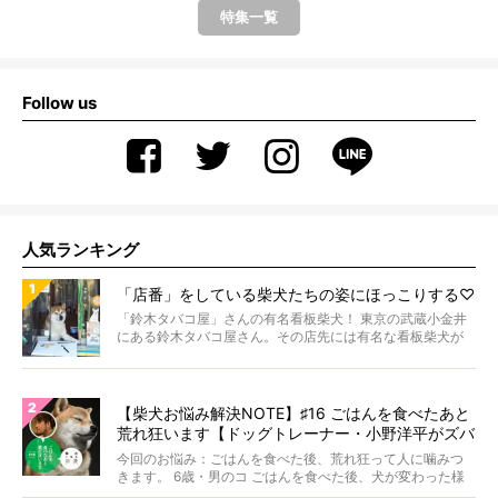
特集一覧
Follow us
人気ランキング
「店番」をしている柴犬たちの姿にほっこりする♡
「鈴木タバコ屋」さんの有名看板柴犬！ 東京の武蔵小金井
にある鈴木タバコ屋さん。その店先には有名な看板柴犬が
いま...
【柴犬お悩み解決NOTE】♯16 ごはんを食べたあと
荒れ狂います【ドッグトレーナー・小野洋平がズバ
リ回答】
今回のお悩み：ごはんを食べた後、荒れ狂って人に噛みつ
きます。 6歳・男のコ ごはんを食べた後、犬が変わった様
に...