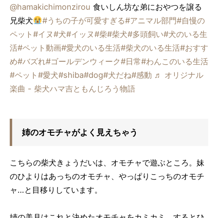
@hamakichimonzirou
食いしん坊な弟におやつを譲る
兄柴犬
#うちの子が可愛すぎる
#アニマル部門
#自慢の
ペット
#イヌ
#犬
#イッヌ
#柴
#柴犬
#多頭飼い
#犬のいる生
活
#ペット動画
#愛犬のいる生活
#柴犬のいる生活
#おすす
め
#バズれ
#ゴールデンウィーク
#日常
#わんこのいる生活
#ペット
#愛犬
#shiba
#dog
#犬だね
#感動
♬ オリジナル
楽曲 - 柴犬ハマ吉ともんじろう物語
姉のオモチャがよく見えちゃう
こちらの柴犬きょうだいは、オモチャで遊ぶところ。妹
のひよりはあっちのオモチャ、やっぱりこっちのオモチ
ャ…と目移りしています。
姉の美月はこれと決めたオモチャをカミカミ。するとひ