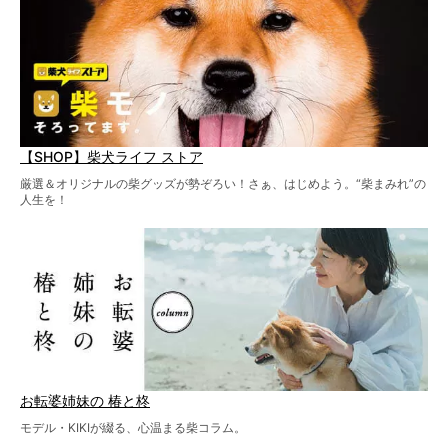
【SHOP】柴犬ライフ ストア
厳選＆オリジナルの柴グッズが勢ぞろい！さぁ、はじめよう。“柴まみれ”の
人生を！
お転婆姉妹の 椿と柊
モデル・KIKIが綴る、心温まる柴コラム。