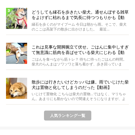
どうしても縁石を歩きたい柴犬。通せんぼする雑草
をよけずに枯れるまで気長に待つつもりかも【動
画】
縁石を歩くのがマイブーム 今日は朝から雨。そこで、柴犬
のここは高架下の散歩に出かけました。 最近...
これは見事な開脚腕立て伏せ。ごはんに集中しすぎ
て無意識に筋肉を喜ばせている柴犬にじわる【動
画】
ごはんを食べながら筋トレ？ 待ちに待ったごはんの時間。
柴犬のらんまはソワソワと落ち着かず、歩き回っていま
す。き...
散歩には行きたいけどカッパは嫌。雨でいじけた柴
犬は置物と化してしまうのだった【動画】
いじけて置物化 こちらは柴犬の置物…ではなく、マリちゃ
ん。あまりにも動かないので間違えそうになりますが、よ
く見...
人気ランキング一覧