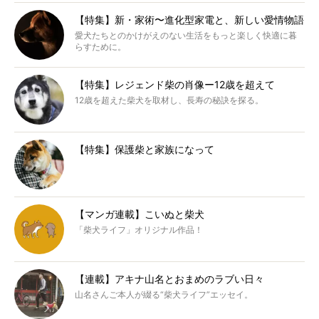
【特集】新・家術〜進化型家電と、新しい愛情物語
愛犬たちとのかけがえのない生活をもっと楽しく快適に暮
らすために。
【特集】レジェンド柴の肖像ー12歳を超えて
12歳を超えた柴犬を取材し、長寿の秘訣を探る。
【特集】保護柴と家族になって
【マンガ連載】こいぬと柴犬
「柴犬ライフ」オリジナル作品！
【連載】アキナ山名とおまめのラブい日々
山名さんご本人が綴る“柴犬ライフ”エッセイ。