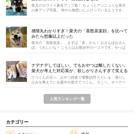
柴犬のカワイイ鼻先アップ集！ ちょっとアンニュイな柴犬
の鼻アップ写真。 何やら物思いにふけっているようです。
ま...
感情丸わかりすぎ！柴犬の「喜怒哀楽顔」を比べて
みたら想像以上だった
柴犬の「喜怒哀楽」、まずは「喜」から！ おさんぽおさん
ぽ、うれしいな！ こちらはお散歩中の一コマです。やっぱ
り...
ナデナデしてほしい、でもおやつは離したくない。
柴犬が考えた対応策が、欲しがりさんすぎて笑える
【動画】
てつくんの元へ、おやつ持参で電撃訪問 ただいま、身だし
なみを整えている最中の柴犬てつくん。 そこへ、オーナー
さ...
人気ランキング一覧
カテゴリー