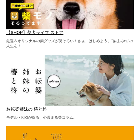
【SHOP】柴犬ライフ ストア
厳選＆オリジナルの柴グッズが勢ぞろい！さぁ、はじめよう。“柴まみれ”の
人生を！
お転婆姉妹の 椿と柊
モデル・KIKIが綴る、心温まる柴コラム。