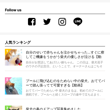
Follow us
人気ランキング
自分のせいで赤ちゃんを泣かせちゃった…すぐに察
してご機嫌をうかがう柴犬の優しさが泣ける【動
画】
自分がお世話してあげたい娘ちゃん。 この日は、柴犬花子
のウチの子記念日。ということで、オーナーさんはごちそ
うを...
プールに飛び込むのをためらい中の柴犬。おててパ
ーで踏ん張ってて可愛すぎる【動画】
おててパーでためらい中 柴犬のまるは、初めてのプールに
挑戦です。プールへと続くスロープの途中で立ち止まり、
前足...
柴犬の鼻のドアップ写真集めました