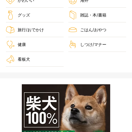
かわいい
海外
グッズ
雑誌・本/書籍
旅行/おでかけ
ごはん/おやつ
健康
しつけ/マナー
看板犬