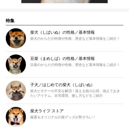
特集
柴犬（しばいぬ）の性格／基本情報
柴犬のからだの特徴や性格、歴史など基本情報をご紹介！
豆柴（まめしば）の性格／基本情報
豆柴のからだの特徴や性格、歴史など基本情報をご紹介！
子犬／はじめての柴犬（しばいぬ）
柴犬ビギナーの不安を解消！迎える前の心得、揃えておき
たいアイテム、自宅環境、接し方などをご紹介
柴犬ライフ ストア
厳選＆オリジナルの柴グッズが勢ぞろい！