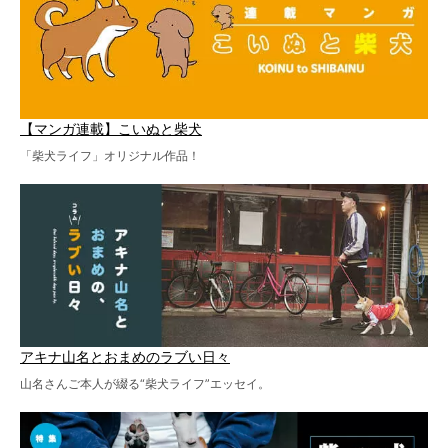
【マンガ連載】こいぬと柴犬
「柴犬ライフ」オリジナル作品！
アキナ山名とおまめのラブい日々
山名さんご本人が綴る“柴犬ライフ”エッセイ。