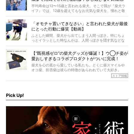
#38ときろう
平均寿命は12〜15歳と言われる柴犬。そこで我が『柴犬ラ
イフ』では、12歳を超えてもなお元気な柴犬を、憧れと敬
意を込めて“レジェンド柴”と呼んでいます。 この特集で
は、レジェンド柴たちのライフスタイルや食生活などにフ
「オモチャ置いてきなさい」と言われた柴犬が最後
ォーカスし、その元気の秘訣や、老犬と暮らすうえで大切
にとった行動に爆笑【動画】
だと思うことを、オーナーさんに語っていただきます。今
回登場してくれたのは、17歳のときろうくん。小さい頃か
ふとした瞬間、柴犬から出てしまう人間っぽさ。特にちょ
ら食が細かったため、何でも食べさせてきたということで
っとイラッとした時なんかは、人間っぽさを隠す気などな
すが、そんなときろうくんの長寿の秘訣とは。
いように見えます。もしかして本当の本当は、中身は人間
なんじゃ…？
【“既視感ゼロ”の柴犬グッズが爆誕！】ウ◯チ姿が
愛おしすぎるコラボプロダクトがついに完成！
柴犬を心の底から愛している私たち。とくに柴スマイルや
オコ柴、拒否柴は彼らの特徴があらわれていて大好き。
でもちょっと待て…もうひとつ、忘れてはならない愛おしい
ストア情報
シーンがあったぞ。それは、背中を丸めて“ウンチなう”の姿
だ。
そこで私たち柴犬ライフは、ドッグブランド「PEGION（ペ
ギオン）」とコラボしてオリジナルの柴グッズを製作！
Pick Up!
柴犬と暮らす人もそうでない人も、とにかく柴犬を愛して
やまない皆さまへ。とんでもない柴グッズが爆誕です！