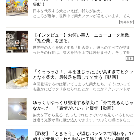
集結！
なりにくい、とは言えないような気もするのです。
実際に「病気にならない」などということはないし、飼い
日本を代表する犬といえば、我らが柴犬。
主はそのためにやるべきことがある。
ところが近年、世界中で柴犬ファンが増えています。そん
今回は、柴犬に関わる方たちすべてに読んで欲しい、ある
な中「柴犬ライフ」が目をつけたのは、南の楽園ハワイ。
海外取材
柴犬とその家族のお話。
柴犬オーナーが多く、定期的にオフ会まで開催されている
ご本人からのレポートは、愛情たっぷりで示唆に富んだ物
とか。
語でした。
【インタビュー】お笑い芸人・ニューヨーク屋敷、
そんな噂を聞きつけ、今回はハワイの柴犬たちを取材して
「拒否柴」を掘る。
きました！
※文章はご本人の了承を得て編集しています
世界中の人々を魅了する「拒否柴」。彼らのすべてが詰ま
※画像はすべてイメージです
ったその行動は、柴犬を語る上では外せません。そして拒
※この記事は個人の感想であり、効果・効能を示すものではありません
否柴がここまで話題になるのは、“映える”ことも理由のひと
取材
つ。
では…拒否柴を「版画」にしてみたら、どんな作品ができあ
「くっっっさ！」耳をほじった足が臭すぎてビクッ
がるのでしょうか。
となる柴犬。最後足を隠してて笑う【動画】
最近版画製作を始めた、お笑いコンビ「ニューヨーク」の
屋敷裕政さんに、拒否柴を掘っていただきました！ イン
今回登場するのは驚いてしまった柴犬たち。そうはいって
タビューと合わせてご覧ください。
も誰かにビックリさせられたとか、なにかアクシデントが
起きたとか、そういうことが原因ではありません。全ての
原因は彼ら自身にあったのです…！
ゆっくりゆっくり登場する柴犬に「外で見るんじゃ
なかった」「表情がいい」と爆笑【動画】
柴犬を下から見る…たったそれだけでいつも見ているものと
は違う光景が目に飛び込んできます。つぶらな瞳はさらに
つぶらに見え、モフモフのお顔はさらにモフモフに見えま
す。これはクセになる…！
【取材】「ときろう」が望むバランスで関わる。17
歳まで元気でこれた秘訣は干渉し過ぎない距離感