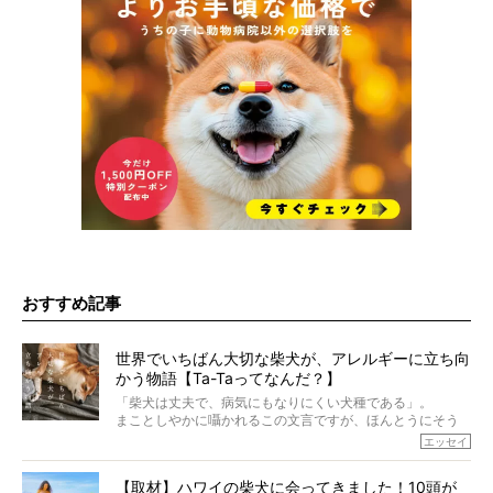
おすすめ記事
世界でいちばん大切な柴犬が、アレルギーに立ち向
かう物語【Ta-Taってなんだ？】
「柴犬は丈夫で、病気にもなりにくい犬種である」。
まことしやかに囁かれるこの文言ですが、ほんとうにそう
でしょうか？
エッセイ
もちろん、犬種としての完成度がとてつもなく高い柴犬だ
から、そういった側面はあります。
【取材】ハワイの柴犬に会ってきました！10頭が
でも、いざそれぞれの個体を見ていくと、丈夫で病気にも