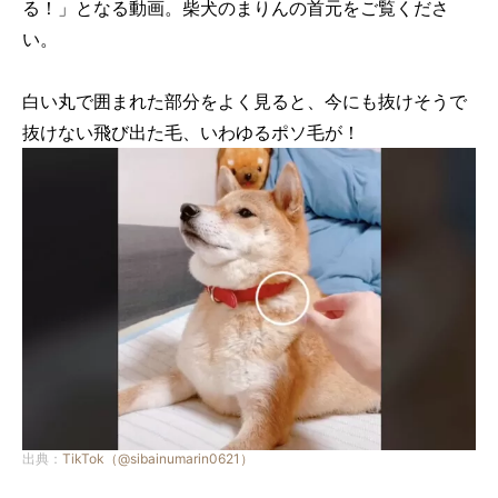
る！」となる動画。柴犬のまりんの首元をご覧くださ
い。
白い丸で囲まれた部分をよく見ると、今にも抜けそうで
抜けない飛び出た毛、いわゆるポソ毛が！
出典：
TikTok（@sibainumarin0621）