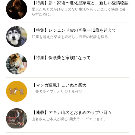
【特集】新・家術〜進化型家電と、新しい愛情物語
愛犬たちとのかけがえのない生活をもっと楽しく快適に暮
らすために。
【特集】レジェンド柴の肖像ー12歳を超えて
12歳を超えた柴犬を取材し、長寿の秘訣を探る。
【特集】保護柴と家族になって
【マンガ連載】こいぬと柴犬
「柴犬ライフ」オリジナル作品！
【連載】アキナ山名とおまめのラブい日々
山名さんご本人が綴る“柴犬ライフ”エッセイ。