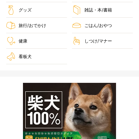
グッズ
雑誌・本/書籍
旅行/おでかけ
ごはん/おやつ
健康
しつけ/マナー
看板犬