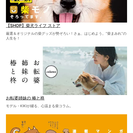
【SHOP】柴犬ライフ ストア
厳選＆オリジナルの柴グッズが勢ぞろい！さぁ、はじめよう。“柴まみれ”の
人生を！
お転婆姉妹の 椿と柊
モデル・KIKIが綴る、心温まる柴コラム。