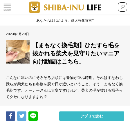
あなたもはじめよう、愛犬強化宣言™
2023年1月29日
【まもなく換毛期】ひたすら毛を
抜かれる柴犬を見守りたいマニア
向け動画はこちら。
こんなに寒いのにそろそろ店頭には春物が並ぶ時期。それはすなわち
我らが柴犬たちも冬物を脱ぐ日が近いということ。そう、まもなく換
毛期です。オーナーさんは大変ですけれど、柴犬の毛が抜ける様子っ
てクセになりますよね!?
Share
Tweet
LINE
アプリで読む