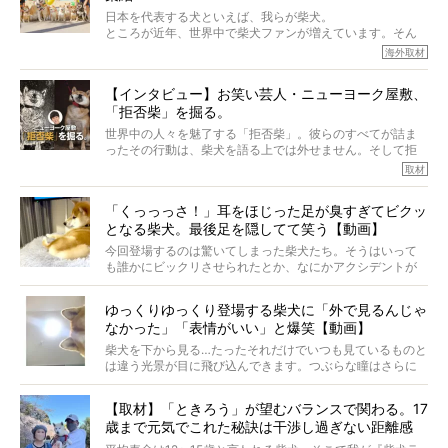
実際に「病気にならない」などということはないし、飼い
日本を代表する犬といえば、我らが柴犬。
主はそのためにやるべきことがある。
ところが近年、世界中で柴犬ファンが増えています。そん
今回は、柴犬に関わる方たちすべてに読んで欲しい、ある
な中「柴犬ライフ」が目をつけたのは、南の楽園ハワイ。
海外取材
柴犬とその家族のお話。
柴犬オーナーが多く、定期的にオフ会まで開催されている
ご本人からのレポートは、愛情たっぷりで示唆に富んだ物
とか。
語でした。
【インタビュー】お笑い芸人・ニューヨーク屋敷、
そんな噂を聞きつけ、今回はハワイの柴犬たちを取材して
「拒否柴」を掘る。
きました！
※文章はご本人の了承を得て編集しています
世界中の人々を魅了する「拒否柴」。彼らのすべてが詰ま
※画像はすべてイメージです
ったその行動は、柴犬を語る上では外せません。そして拒
※この記事は個人の感想であり、効果・効能を示すものではありません
否柴がここまで話題になるのは、“映える”ことも理由のひと
取材
つ。
では…拒否柴を「版画」にしてみたら、どんな作品ができあ
「くっっっさ！」耳をほじった足が臭すぎてビクッ
がるのでしょうか。
となる柴犬。最後足を隠してて笑う【動画】
最近版画製作を始めた、お笑いコンビ「ニューヨーク」の
屋敷裕政さんに、拒否柴を掘っていただきました！ イン
今回登場するのは驚いてしまった柴犬たち。そうはいって
タビューと合わせてご覧ください。
も誰かにビックリさせられたとか、なにかアクシデントが
起きたとか、そういうことが原因ではありません。全ての
原因は彼ら自身にあったのです…！
ゆっくりゆっくり登場する柴犬に「外で見るんじゃ
なかった」「表情がいい」と爆笑【動画】
柴犬を下から見る…たったそれだけでいつも見ているものと
は違う光景が目に飛び込んできます。つぶらな瞳はさらに
つぶらに見え、モフモフのお顔はさらにモフモフに見えま
す。これはクセになる…！
【取材】「ときろう」が望むバランスで関わる。17
歳まで元気でこれた秘訣は干渉し過ぎない距離感
#38ときろう