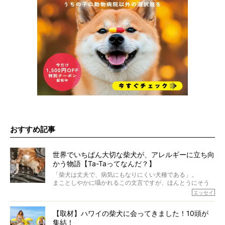
おすすめ記事
世界でいちばん大切な柴犬が、アレルギーに立ち向
かう物語【Ta-Taってなんだ？】
「柴犬は丈夫で、病気にもなりにくい犬種である」。
まことしやかに囁かれるこの文言ですが、ほんとうにそう
でしょうか？
エッセイ
もちろん、犬種としての完成度がとてつもなく高い柴犬だ
から、そういった側面はあります。
【取材】ハワイの柴犬に会ってきました！10頭が
でも、いざそれぞれの個体を見ていくと、丈夫で病気にも
集結！
なりにくい、とは言えないような気もするのです。