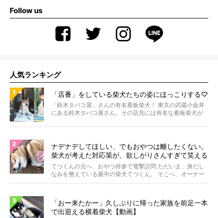
Follow us
人気ランキング
「店番」をしている柴犬たちの姿にほっこりする♡
「鈴木タバコ屋」さんの有名看板柴犬！ 東京の武蔵小金井
にある鈴木タバコ屋さん。その店先には有名な看板柴犬が
いま...
ナデナデしてほしい、でもおやつは離したくない。
柴犬が考えた対応策が、欲しがりさんすぎて笑える
【動画】
てつくんの元へ、おやつ持参で電撃訪問 ただいま、身だし
なみを整えている最中の柴犬てつくん。 そこへ、オーナー
さ...
「おー来たかー」久しぶりに帰った家族を前足一本
で出迎える横着柴犬【動画】