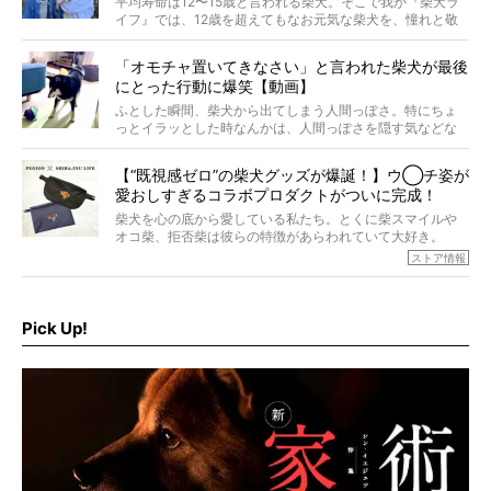
平均寿命は12〜15歳と言われる柴犬。そこで我が『柴犬ラ
イフ』では、12歳を超えてもなお元気な柴犬を、憧れと敬
意を込めて“レジェンド柴”と呼んでいます。 この特集で
は、レジェンド柴たちのライフスタイルや食生活などにフ
「オモチャ置いてきなさい」と言われた柴犬が最後
ォーカスし、その元気の秘訣や、老犬と暮らすうえで大切
にとった行動に爆笑【動画】
だと思うことを、オーナーさんに語っていただきます。今
回登場してくれたのは、17歳のときろうくん。小さい頃か
ふとした瞬間、柴犬から出てしまう人間っぽさ。特にちょ
ら食が細かったため、何でも食べさせてきたということで
っとイラッとした時なんかは、人間っぽさを隠す気などな
すが、そんなときろうくんの長寿の秘訣とは。
いように見えます。もしかして本当の本当は、中身は人間
なんじゃ…？
【“既視感ゼロ”の柴犬グッズが爆誕！】ウ◯チ姿が
愛おしすぎるコラボプロダクトがついに完成！
柴犬を心の底から愛している私たち。とくに柴スマイルや
オコ柴、拒否柴は彼らの特徴があらわれていて大好き。
でもちょっと待て…もうひとつ、忘れてはならない愛おしい
ストア情報
シーンがあったぞ。それは、背中を丸めて“ウンチなう”の姿
だ。
そこで私たち柴犬ライフは、ドッグブランド「PEGION（ペ
ギオン）」とコラボしてオリジナルの柴グッズを製作！
Pick Up!
柴犬と暮らす人もそうでない人も、とにかく柴犬を愛して
やまない皆さまへ。とんでもない柴グッズが爆誕です！