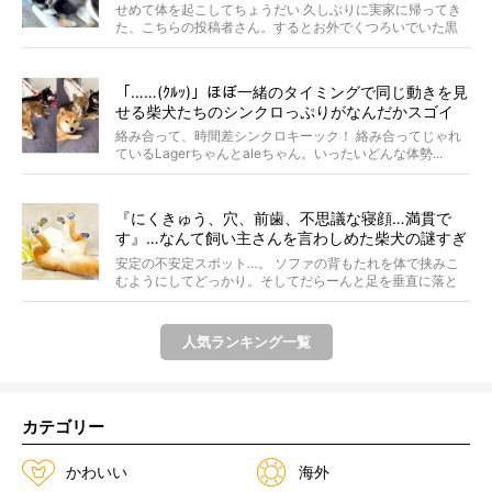
せめて体を起こしてちょうだい 久しぶりに実家に帰ってき
た、こちらの投稿者さん。するとお外でくつろいでいた黒
柴さ...
「……(ｸﾙｯ)」ほぼ一緒のタイミングで同じ動きを見
せる柴犬たちのシンクロっぷりがなんだかスゴイ
絡み合って、時間差シンクロキーック！ 絡み合ってじゃれ
ているLagerちゃんとaleちゃん。いったいどんな体勢...
『にくきゅう、穴、前歯、不思議な寝顔…満貫で
す』…なんて飼い主さんを言わしめた柴犬の謎すぎ
る寝相がコチラです。
安定の不安定スポット…。 ソファの背もたれを体で挟みこ
むようにしてどっかり。そしてだらーんと足を垂直に落と
して...
人気ランキング一覧
カテゴリー
かわいい
海外