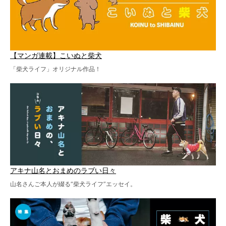
【マンガ連載】こいぬと柴犬
「柴犬ライフ」オリジナル作品！
アキナ山名とおまめのラブい日々
山名さんご本人が綴る“柴犬ライフ”エッセイ。