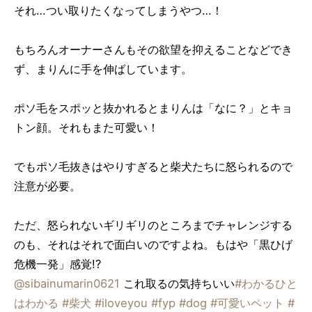
それ…つい取りたくなってしまうやつ…！
もちろんオーナーさんもその欲望を抑えることなどでき
ず、まりんに手を伸ばしています。
ポソ毛をスポッと抜かれるとまりんは「なに？」とキョ
トン顔。それもまた可愛い！
でもポソ毛抜きはやりすぎると柴犬たちに怒られるので
注意が必要。
ただ、怒られないギリギリのところまでチャレンジする
のも、それはそれで面白いのですよね。もはや「黒ひげ
危機一発」感覚!?
@sibainumarin0621
これ取るの気持ちいい
#わかるひと
はわかる
#柴犬
#iloveyou
#fyp
#dog
#可愛いペット
#