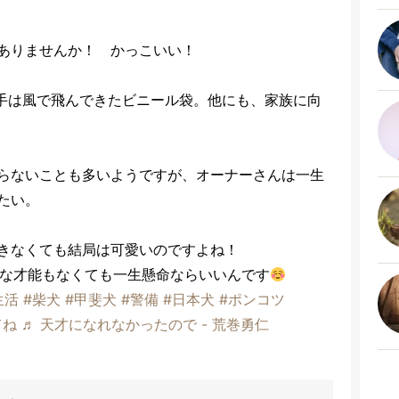
ありませんか！ かっこいい！
手は風で飛んできたビニール袋。他にも、家族に向
。
らないことも多いようですが、オーナーさんは一生
たい。
きなくても結局は可愛いのですよね！
な才能もなくても一生懸命ならいいんです
生活
#柴犬
#甲斐犬
#警備
#日本犬
#ポンコツ
てね
♬ 天才になれなかったので - 荒巻勇仁