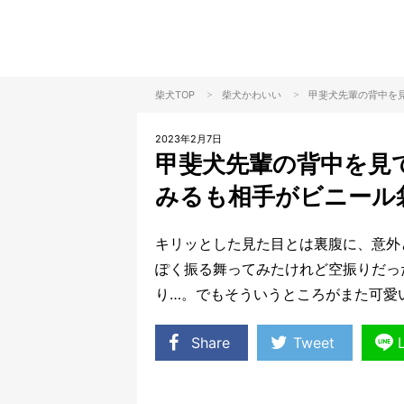
>
>
柴犬TOP
柴犬
かわいい
甲斐犬先輩の背中を
2023年2月7日
甲斐犬先輩の背中を見
みるも相手がビニール
キリッとした見た目とは裏腹に、意外
ぽく振る舞ってみたけれど空振りだっ
り…。でもそういうところがまた可愛
Share
Tweet