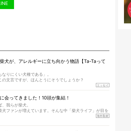
LINE
柴犬が、アレルギーに立ち向かう物語【Ta-Taって
もなりにくい犬種である」。
この文言ですが、ほんとうにそうでしょうか？
完成度がとてつもなく高い柴犬だから、そういった側面はあ
エッセイ
体を見ていくと、丈夫で病気にもなりにくい、とは言えない
に会ってきました！10頭が集結！
ば、我らが柴犬。
」などということはないし、飼い主はそのためにやるべきこ
柴犬ファンが増えています。そんな中「柴犬ライフ」が目を
ワイ。柴犬オーナーが多く、定期的にオフ会まで開催されて
海外取材
たちすべてに読んで欲しい、ある柴犬とその家族のお話。
、愛情たっぷりで示唆に富んだ物語でした。
回はハワイの柴犬たちを取材してきました！
ています