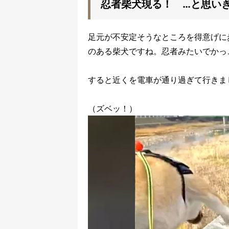
忍者柴犬現る！ …と思い
足元が不安定そうなところを得意げに
のある柴犬ですね。忍者みたいでかっ
すると近くを電車が通り過ぎて行きま
（ズベッ！）