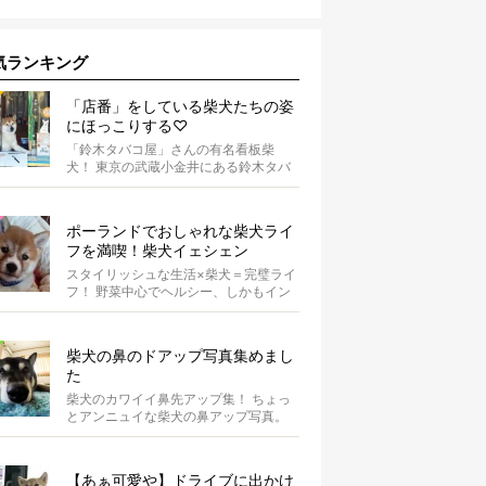
気ランキング
「店番」をしている柴犬たちの姿
にほっこりする♡
「鈴木タバコ屋」さんの有名看板柴
犬！ 東京の武蔵小金井にある鈴木タバ
コ屋さん。その店先には有名な看板柴
犬がいま...
ポーランドでおしゃれな柴犬ライ
フを満喫！柴犬イェシェン
スタイリッシュな生活×柴犬＝完璧ライ
フ！ 野菜中心でヘルシー、しかもイン
スタ映えするお料理を投稿しているア
カウ...
柴犬の鼻のドアップ写真集めまし
た
柴犬のカワイイ鼻先アップ集！ ちょっ
とアンニュイな柴犬の鼻アップ写真。
何やら物思いにふけっているようで
す。ま...
【あぁ可愛や】ドライブに出かけ