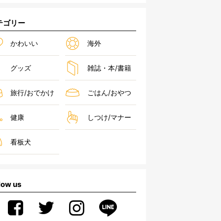
テゴリー
かわいい
海外
グッズ
雑誌・本/書籍
旅行/おでかけ
ごはん/おやつ
健康
しつけ/マナー
看板犬
low us