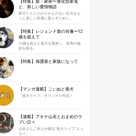
【特集】新・家術〜進化型家電
と、新しい愛情物語
愛犬たちとのかけがえのない生活をも
っと楽しく快適に暮らすために。
【特集】レジェンド柴の肖像ー12
歳を超えて
12歳を超えた柴犬を取材し、長寿の秘
訣を探る。
【特集】保護柴と家族になって
【マンガ連載】こいぬと柴犬
「柴犬ライフ」オリジナル作品！
【連載】アキナ山名とおまめのラ
ブい日々
山名さんご本人が綴る“柴犬ライフ”エッ
セイ。