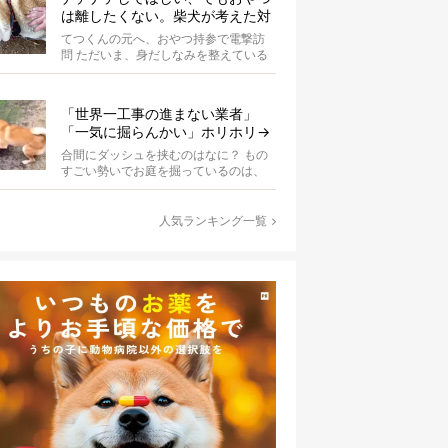
は離したくない。柴犬が考えた対
応策が、欲しがりさんすぎて笑え
てつくんの元へ、おやつ持参で電撃訪
る【動画】
問 ただいま、身だしなみを整えている
最中の柴犬てつくん。 そこへ、オーナ
ーさ...
「世界一工事の進まない業者」
「一気に掘らんかい」ホリホリ→
ダッシュを繰り返す柴犬に爆笑
合間にダッシュを挟むのはなに？ もの
【動画】
すごい勢いでお庭を掘っているのは、
柴犬の波平。柴犬あるあるの、突然の
ハイテ...
人気ランキング一覧