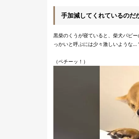
手加減してくれているのだ
黒柴のくうが寝ていると、柴犬パピー
っかいと呼ぶには少々激しいような…
（ペチーッ！）