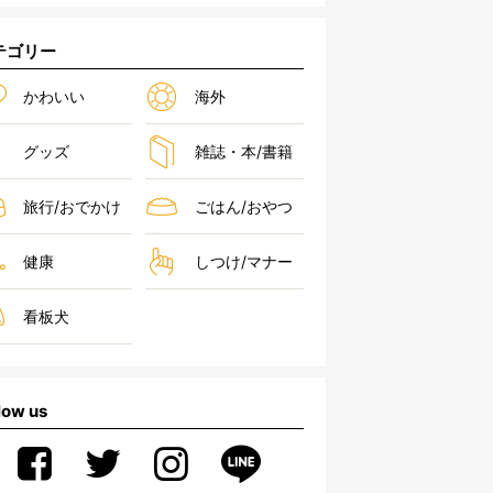
テゴリー
かわいい
海外
グッズ
雑誌・本/書籍
旅行/おでかけ
ごはん/おやつ
健康
しつけ/マナー
看板犬
low us