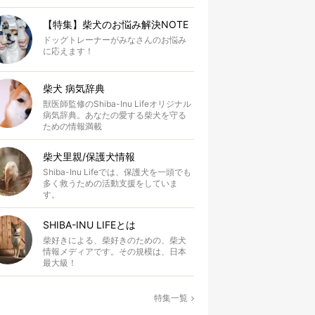
【特集】柴犬のお悩み解決NOTE
ドッグトレーナーがみなさんのお悩み
に応えます！
柴犬 病気辞典
獣医師監修のShiba-Inu Lifeオリジナル
病気辞典。あなたの愛する柴犬を守る
ための情報満載
柴犬里親/保護犬情報
Shiba-Inu Lifeでは、保護犬を一頭でも
多く救うための活動支援をしていま
す。
SHIBA-INU LIFEとは
柴好きによる、柴好きのための、柴犬
情報メディアです。その規模は、日本
最大級！
特集一覧