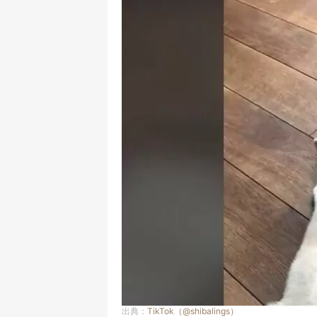
出典：
TikTok（@shibalings）