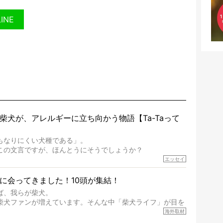
LINE
柴犬が、アレルギーに立ち向かう物語【Ta-Taって
もなりにくい犬種である」。
この文言ですが、ほんとうにそうでしょうか？
完成度がとてつもなく高い柴犬だから、そういった側面はあ
エッセイ
体を見ていくと、丈夫で病気にもなりにくい、とは言えない
に会ってきました！10頭が集結！
ば、我らが柴犬。
」などということはないし、飼い主はそのためにやるべきこ
柴犬ファンが増えています。そんな中「柴犬ライフ」が目を
ワイ。柴犬オーナーが多く、定期的にオフ会まで開催されて
海外取材
たちすべてに読んで欲しい、ある柴犬とその家族のお話。