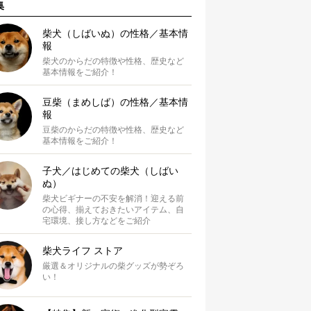
集
柴犬（しばいぬ）の性格／基本情
報
柴犬のからだの特徴や性格、歴史など
基本情報をご紹介！
豆柴（まめしば）の性格／基本情
報
豆柴のからだの特徴や性格、歴史など
基本情報をご紹介！
子犬／はじめての柴犬（しばい
ぬ）
柴犬ビギナーの不安を解消！迎える前
の心得、揃えておきたいアイテム、自
宅環境、接し方などをご紹介
柴犬ライフ ストア
厳選＆オリジナルの柴グッズが勢ぞろ
い！