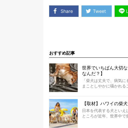
Share
Tweet
おすすめ記事
世界でいちばん大切な
なんだ？】
「柴犬は丈夫で、病気に
まことしやかに囁かれる
もちろん、犬種としての
ります。
でも、いざそれぞれの個
【取材】ハワイの柴犬
ような気もするのです。
日本を代表する犬といえ
実際に「病気にならない
ところが近年、世界中で
とがある。
つけたのは、南の楽園ハ
今回は、柴犬に関わる方
いるとか。