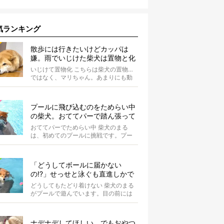
気ランキング
散歩には行きたいけどカッパは
嫌。雨でいじけた柴犬は置物と化
してしまうのだった【動画】
いじけて置物化 こちらは柴犬の置物…
ではなく、マリちゃん。あまりにも動
かないので間違えそうになりますが、
よく見...
プールに飛び込むのをためらい中
の柴犬。おててパーで踏ん張って
て可愛すぎる【動画】
おててパーでためらい中 柴犬のまる
は、初めてのプールに挑戦です。プー
ルへと続くスロープの途中で立ち止ま
り、前足...
「どうしてボールに届かない
の!?」せっせと泳ぐも直進しかで
きない柴犬が可愛い【動画】
どうしてもたどり着けない 柴犬のまる
がプールで遊んでいます。目の前には
大好きなボールが。 まるは...
ナデナデしてほしい、でもおやつ