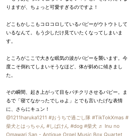
りますが、ちょっと可愛すぎるのですよ！
どこもかしこもコロコロしているパピーがウトウトして
いるなんて。もう少しだけ見ていたくなってしまいま
す。
ところがここで大きな眠気の波がパピーを襲います。今
度こそ倒れてしまいそうなほど、体が斜めに傾きまし
た。
その瞬間、起き上がって目をパチクリさせるパピー。ま
るで「寝てなかったでしゅよ」とでも言いたげな表情
に、さらにキュン！
@1211haruka1211
#おうちで過ごし隊
#TikTokXmas
#
柴犬とはっちゃん
#しばけん
#dog
#柴犬
♬ Inu no
Omawari San - Antique Orgel Music Box Quartet