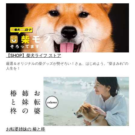
【SHOP】柴犬ライフ ストア
厳選＆オリジナルの柴グッズが勢ぞろい！さぁ、はじめよう。“柴まみれ”の
人生を！
お転婆姉妹の 椿と柊