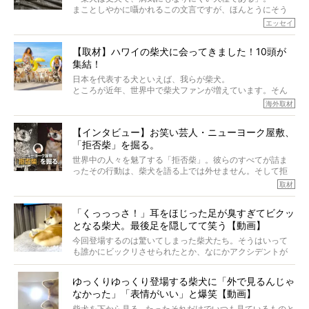
まことしやかに囁かれるこの文言ですが、ほんとうにそう
でしょうか？
エッセイ
もちろん、犬種としての完成度がとてつもなく高い柴犬だ
から、そういった側面はあります。
【取材】ハワイの柴犬に会ってきました！10頭が
でも、いざそれぞれの個体を見ていくと、丈夫で病気にも
集結！
なりにくい、とは言えないような気もするのです。
実際に「病気にならない」などということはないし、飼い
日本を代表する犬といえば、我らが柴犬。
主はそのためにやるべきことがある。
ところが近年、世界中で柴犬ファンが増えています。そん
今回は、柴犬に関わる方たちすべてに読んで欲しい、ある
な中「柴犬ライフ」が目をつけたのは、南の楽園ハワイ。
海外取材
柴犬とその家族のお話。
柴犬オーナーが多く、定期的にオフ会まで開催されている
ご本人からのレポートは、愛情たっぷりで示唆に富んだ物
とか。
語でした。
【インタビュー】お笑い芸人・ニューヨーク屋敷、
そんな噂を聞きつけ、今回はハワイの柴犬たちを取材して
「拒否柴」を掘る。
きました！
※文章はご本人の了承を得て編集しています
世界中の人々を魅了する「拒否柴」。彼らのすべてが詰ま
※画像はすべてイメージです
ったその行動は、柴犬を語る上では外せません。そして拒
※この記事は個人の感想であり、効果・効能を示すものではありません
否柴がここまで話題になるのは、“映える”ことも理由のひと
取材
つ。
では…拒否柴を「版画」にしてみたら、どんな作品ができあ
「くっっっさ！」耳をほじった足が臭すぎてビクッ
がるのでしょうか。
となる柴犬。最後足を隠してて笑う【動画】
最近版画製作を始めた、お笑いコンビ「ニューヨーク」の
屋敷裕政さんに、拒否柴を掘っていただきました！ イン
今回登場するのは驚いてしまった柴犬たち。そうはいって
タビューと合わせてご覧ください。
も誰かにビックリさせられたとか、なにかアクシデントが
起きたとか、そういうことが原因ではありません。全ての
原因は彼ら自身にあったのです…！
ゆっくりゆっくり登場する柴犬に「外で見るんじゃ
なかった」「表情がいい」と爆笑【動画】
柴犬を下から見る…たったそれだけでいつも見ているものと