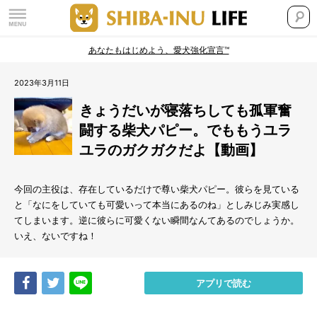
あなたもはじめよう、愛犬強化宣言™
2023年3月11日
きょうだいが寝落ちしても孤軍奮
闘する柴犬パピー。でももうユラ
ユラのガクガクだよ【動画】
今回の主役は、存在しているだけで尊い柴犬パピー。彼らを見ている
と「なにをしていても可愛いって本当にあるのね」としみじみ実感し
てしまいます。逆に彼らに可愛くない瞬間なんてあるのでしょうか。
いえ、ないですね！
Share
Tweet
LINE
アプリで読む