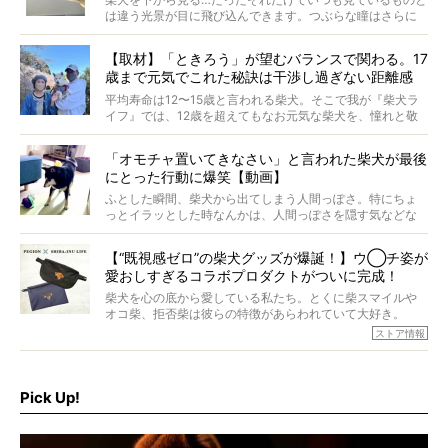
は違う光景が目に飛び込んできます。つぶらな瞳はさらに
つぶらに見え、モフモフのお顔はさらにモフモフに見えま
す。これはクセになる…！
【取材】「ときろう」が望むバランスで関わる。17
歳まで元気でこれた秘訣は干渉し過ぎない距離感
#38ときろう
平均寿命は12〜15歳と言われる柴犬。そこで我が『柴犬ラ
イフ』では、12歳を超えてもなお元気な柴犬を、憧れと敬
意を込めて“レジェンド柴”と呼んでいます。 この特集で
は、レジェンド柴たちのライフスタイルや食生活などにフ
「オモチャ置いてきなさい」と言われた柴犬が最後
ォーカスし、その元気の秘訣や、老犬と暮らすうえで大切
にとった行動に爆笑【動画】
だと思うことを、オーナーさんに語っていただきます。今
回登場してくれたのは、17歳のときろうくん。小さい頃か
ふとした瞬間、柴犬から出てしまう人間っぽさ。特にちょ
ら食が細かったため、何でも食べさせてきたということで
っとイラッとした時なんかは、人間っぽさを隠す気などな
すが、そんなときろうくんの長寿の秘訣とは。
いように見えます。もしかして本当の本当は、中身は人間
なんじゃ…？
【“既視感ゼロ”の柴犬グッズが爆誕！】ウ◯チ姿が
愛おしすぎるコラボプロダクトがついに完成！
柴犬を心の底から愛している私たち。とくに柴スマイルや
オコ柴、拒否柴は彼らの特徴があらわれていて大好き。
でもちょっと待て…もうひとつ、忘れてはならない愛おしい
ストア情報
シーンがあったぞ。それは、背中を丸めて“ウンチなう”の姿
だ。
そこで私たち柴犬ライフは、ドッグブランド「PEGION（ペ
ギオン）」とコラボしてオリジナルの柴グッズを製作！
Pick Up!
柴犬と暮らす人もそうでない人も、とにかく柴犬を愛して
やまない皆さまへ。とんでもない柴グッズが爆誕です！