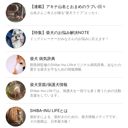
【連載】アキナ山名とおまめのラブい日々
山名さんご本人が綴る“柴犬ライフ”エッセイ。
【特集】柴犬のお悩み解決NOTE
ドッグトレーナーがみなさんのお悩みに応えます！
柴犬 病気辞典
獣医師監修のShiba-Inu Lifeオリジナル病気辞典。あなたの
愛する柴犬を守るための情報満載
柴犬里親/保護犬情報
Shiba-Inu Lifeでは、保護犬を一頭でも多く救うための活動
支援をしています。
SHIBA-INU LIFEとは
柴好きによる、柴好きのための、柴犬情報メディアです。
その規模は、日本最大級！