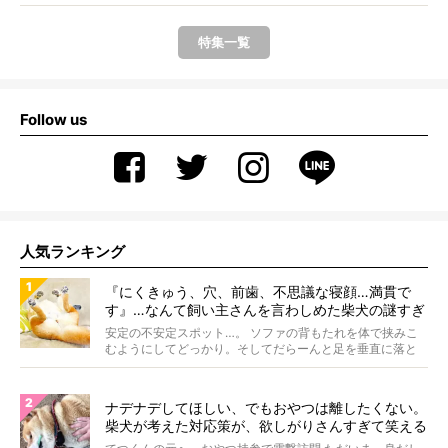
特集一覧
Follow us
人気ランキング
『にくきゅう、穴、前歯、不思議な寝顔…満貫で
す』…なんて飼い主さんを言わしめた柴犬の謎すぎ
る寝相がコチラです。
安定の不安定スポット…。 ソファの背もたれを体で挟みこ
むようにしてどっかり。そしてだらーんと足を垂直に落と
して...
ナデナデしてほしい、でもおやつは離したくない。
柴犬が考えた対応策が、欲しがりさんすぎて笑える
【動画】