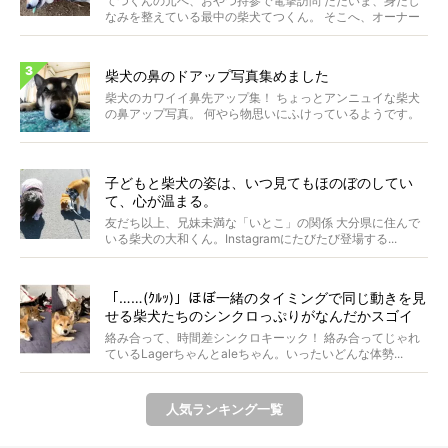
てつくんの元へ、おやつ持参で電撃訪問 ただいま、身だし
なみを整えている最中の柴犬てつくん。 そこへ、オーナー
さ...
柴犬の鼻のドアップ写真集めました
柴犬のカワイイ鼻先アップ集！ ちょっとアンニュイな柴犬
の鼻アップ写真。 何やら物思いにふけっているようです。
ま...
子どもと柴犬の姿は、いつ見てもほのぼのしてい
て、心が温まる。
友だち以上、兄妹未満な「いとこ」の関係 大分県に住んで
いる柴犬の大和くん。Instagramにたびたび登場する...
「……(ｸﾙｯ)」ほぼ一緒のタイミングで同じ動きを見
せる柴犬たちのシンクロっぷりがなんだかスゴイ
絡み合って、時間差シンクロキーック！ 絡み合ってじゃれ
ているLagerちゃんとaleちゃん。いったいどんな体勢...
人気ランキング一覧