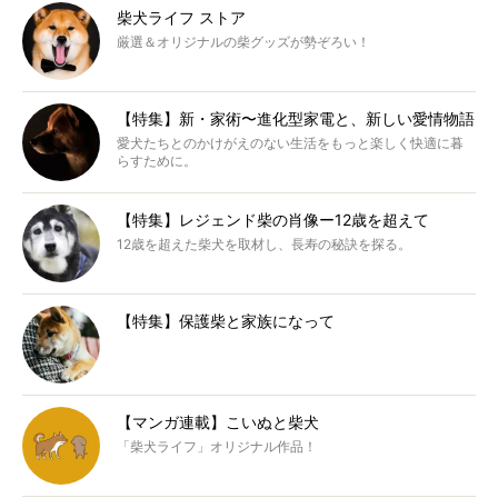
柴犬ライフ ストア
厳選＆オリジナルの柴グッズが勢ぞろい！
【特集】新・家術〜進化型家電と、新しい愛情物語
愛犬たちとのかけがえのない生活をもっと楽しく快適に暮
らすために。
【特集】レジェンド柴の肖像ー12歳を超えて
12歳を超えた柴犬を取材し、長寿の秘訣を探る。
【特集】保護柴と家族になって
【マンガ連載】こいぬと柴犬
「柴犬ライフ」オリジナル作品！