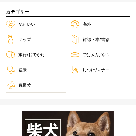
カテゴリー
かわいい
海外
グッズ
雑誌・本/書籍
旅行/おでかけ
ごはん/おやつ
健康
しつけ/マナー
看板犬