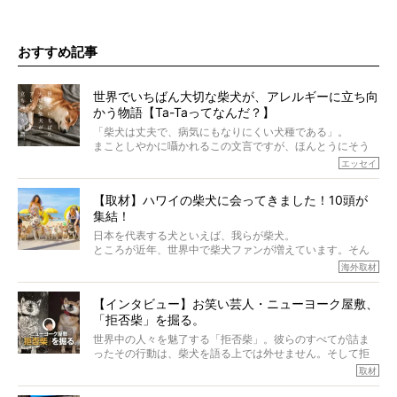
おすすめ記事
世界でいちばん大切な柴犬が、アレルギーに立ち向
かう物語【Ta-Taってなんだ？】
「柴犬は丈夫で、病気にもなりにくい犬種である」。
まことしやかに囁かれるこの文言ですが、ほんとうにそう
でしょうか？
エッセイ
もちろん、犬種としての完成度がとてつもなく高い柴犬だ
から、そういった側面はあります。
【取材】ハワイの柴犬に会ってきました！10頭が
でも、いざそれぞれの個体を見ていくと、丈夫で病気にも
集結！
なりにくい、とは言えないような気もするのです。
実際に「病気にならない」などということはないし、飼い
日本を代表する犬といえば、我らが柴犬。
主はそのためにやるべきことがある。
ところが近年、世界中で柴犬ファンが増えています。そん
今回は、柴犬に関わる方たちすべてに読んで欲しい、ある
な中「柴犬ライフ」が目をつけたのは、南の楽園ハワイ。
海外取材
柴犬とその家族のお話。
柴犬オーナーが多く、定期的にオフ会まで開催されている
ご本人からのレポートは、愛情たっぷりで示唆に富んだ物
とか。
語でした。
【インタビュー】お笑い芸人・ニューヨーク屋敷、
そんな噂を聞きつけ、今回はハワイの柴犬たちを取材して
「拒否柴」を掘る。
きました！
※文章はご本人の了承を得て編集しています
世界中の人々を魅了する「拒否柴」。彼らのすべてが詰ま
※画像はすべてイメージです
ったその行動は、柴犬を語る上では外せません。そして拒
※この記事は個人の感想であり、効果・効能を示すものではありません
否柴がここまで話題になるのは、“映える”ことも理由のひと
取材
つ。
では…拒否柴を「版画」にしてみたら、どんな作品ができあ