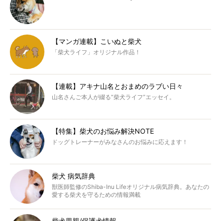
【マンガ連載】こいぬと柴犬
「柴犬ライフ」オリジナル作品！
【連載】アキナ山名とおまめのラブい日々
山名さんご本人が綴る“柴犬ライフ”エッセイ。
【特集】柴犬のお悩み解決NOTE
ドッグトレーナーがみなさんのお悩みに応えます！
柴犬 病気辞典
獣医師監修のShiba-Inu Lifeオリジナル病気辞典。あなたの
愛する柴犬を守るための情報満載
柴犬里親/保護犬情報