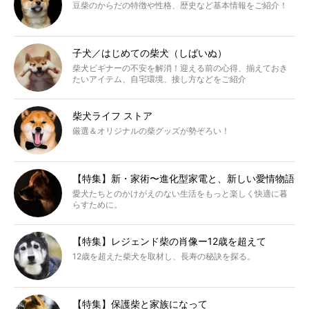
豆柴のからだの特徴や性格、歴史など基本情報をご紹介！
子犬／はじめての柴犬（しばいぬ）
柴犬ビギナーの不安を解消！迎える前の心得、揃えておき
たいアイテム、自宅環境、接し方などをご紹介
柴犬ライフ ストア
厳選＆オリジナルの柴グッズが勢ぞろい！
【特集】新・家術〜進化型家電と、新しい愛情物語
愛犬たちとのかけがえのない生活をもっと楽しく快適に暮
らすために。
【特集】レジェンド柴の肖像ー12歳を超えて
12歳を超えた柴犬を取材し、長寿の秘訣を探る。
【特集】保護柴と家族になって