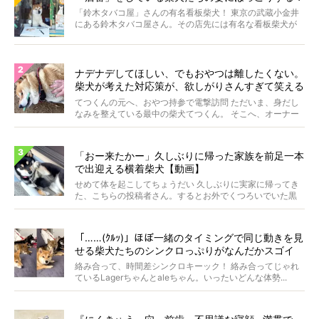
「鈴木タバコ屋」さんの有名看板柴犬！ 東京の武蔵小金井
にある鈴木タバコ屋さん。その店先には有名な看板柴犬が
いま...
ナデナデしてほしい、でもおやつは離したくない。
柴犬が考えた対応策が、欲しがりさんすぎて笑える
【動画】
てつくんの元へ、おやつ持参で電撃訪問 ただいま、身だし
なみを整えている最中の柴犬てつくん。 そこへ、オーナー
さ...
「おー来たかー」久しぶりに帰った家族を前足一本
で出迎える横着柴犬【動画】
せめて体を起こしてちょうだい 久しぶりに実家に帰ってき
た、こちらの投稿者さん。するとお外でくつろいでいた黒
柴さ...
「……(ｸﾙｯ)」ほぼ一緒のタイミングで同じ動きを見
せる柴犬たちのシンクロっぷりがなんだかスゴイ
絡み合って、時間差シンクロキーック！ 絡み合ってじゃれ
ているLagerちゃんとaleちゃん。いったいどんな体勢...