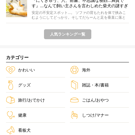
『にくきゅう、穴、前歯、不思議な寝顔…満貫で
す』…なんて飼い主さんを言わしめた柴犬の謎すぎ
る寝相がコチラです。
安定の不安定スポット…。 ソファの背もたれを体で挟みこ
むようにしてどっかり。そしてだらーんと足を垂直に落と
して...
人気ランキング一覧
カテゴリー
かわいい
海外
グッズ
雑誌・本/書籍
旅行/おでかけ
ごはん/おやつ
健康
しつけ/マナー
看板犬