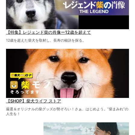
【特集】レジェンド柴の肖像ー12歳を超えて
12歳を超えた柴犬を取材し、長寿の秘訣を探る。
【SHOP】柴犬ライフ ストア
厳選＆オリジナルの柴グッズが勢ぞろい！さぁ、はじめよう。“柴まみれ”の
人生を！