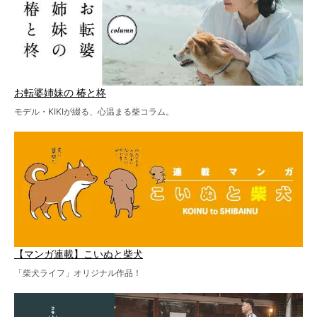
お転婆姉妹の 椿と柊
モデル・KIKIが綴る、心温まる柴コラム。
【マンガ連載】こいぬと柴犬
「柴犬ライフ」オリジナル作品！