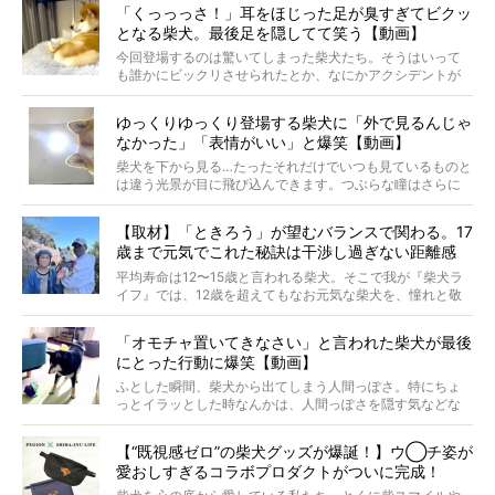
「くっっっさ！」耳をほじった足が臭すぎてビクッ
がるのでしょうか。
となる柴犬。最後足を隠してて笑う【動画】
最近版画製作を始めた、お笑いコンビ「ニューヨーク」の
屋敷裕政さんに、拒否柴を掘っていただきました！ イン
今回登場するのは驚いてしまった柴犬たち。そうはいって
タビューと合わせてご覧ください。
も誰かにビックリさせられたとか、なにかアクシデントが
起きたとか、そういうことが原因ではありません。全ての
原因は彼ら自身にあったのです…！
ゆっくりゆっくり登場する柴犬に「外で見るんじゃ
なかった」「表情がいい」と爆笑【動画】
柴犬を下から見る…たったそれだけでいつも見ているものと
は違う光景が目に飛び込んできます。つぶらな瞳はさらに
つぶらに見え、モフモフのお顔はさらにモフモフに見えま
す。これはクセになる…！
【取材】「ときろう」が望むバランスで関わる。17
歳まで元気でこれた秘訣は干渉し過ぎない距離感
#38ときろう
平均寿命は12〜15歳と言われる柴犬。そこで我が『柴犬ラ
イフ』では、12歳を超えてもなお元気な柴犬を、憧れと敬
意を込めて“レジェンド柴”と呼んでいます。 この特集で
は、レジェンド柴たちのライフスタイルや食生活などにフ
「オモチャ置いてきなさい」と言われた柴犬が最後
ォーカスし、その元気の秘訣や、老犬と暮らすうえで大切
にとった行動に爆笑【動画】
だと思うことを、オーナーさんに語っていただきます。今
回登場してくれたのは、17歳のときろうくん。小さい頃か
ふとした瞬間、柴犬から出てしまう人間っぽさ。特にちょ
ら食が細かったため、何でも食べさせてきたということで
っとイラッとした時なんかは、人間っぽさを隠す気などな
すが、そんなときろうくんの長寿の秘訣とは。
いように見えます。もしかして本当の本当は、中身は人間
なんじゃ…？
【“既視感ゼロ”の柴犬グッズが爆誕！】ウ◯チ姿が
愛おしすぎるコラボプロダクトがついに完成！