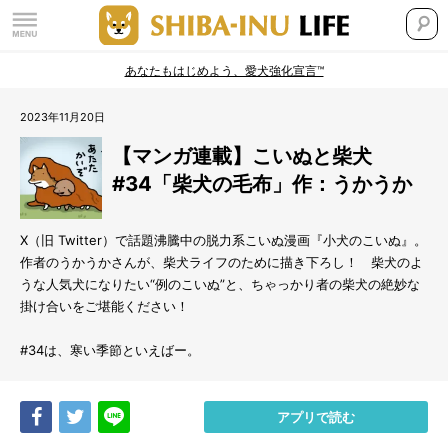
あなたもはじめよう、愛犬強化宣言™
2023年11月20日
【マンガ連載】こいぬと柴犬
#34「柴犬の毛布」作：うかうか
X（旧 Twitter）で話題沸騰中の脱力系こいぬ漫画『小犬のこいぬ』。
作者のうかうかさんが、柴犬ライフのために描き下ろし！ 柴犬のよ
うな人気犬になりたい“例のこいぬ”と、ちゃっかり者の柴犬の絶妙な
掛け合いをご堪能ください！
#34は、寒い季節といえばー。
Share
Tweet
LINE
アプリで読む