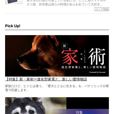
柴犬を心の底から愛している私たち。とくに柴スマイルや
オコ柴、拒否柴は彼らの特徴があらわれていて大好き。
でもちょっと待て…もうひとつ、忘れてはならない愛おしい
ストア情報
シーンがあったぞ。それは、背中を丸めて“ウンチなう”の姿
だ。
そこで私たち柴犬ライフは、ドッグブランド「PEGION（ペ
ギオン）」とコラボしてオリジナルの柴グッズを製作！
Pick Up!
柴犬と暮らす人もそうでない人も、とにかく柴犬を愛して
やまない皆さまへ。とんでもない柴グッズが爆誕です！
【特集】新・家術〜進化型家電と、新しい愛情物語
家族だけど、ヒトとは違う。「愛犬とともに生きる」を、パナソニックが家
電で応援します。