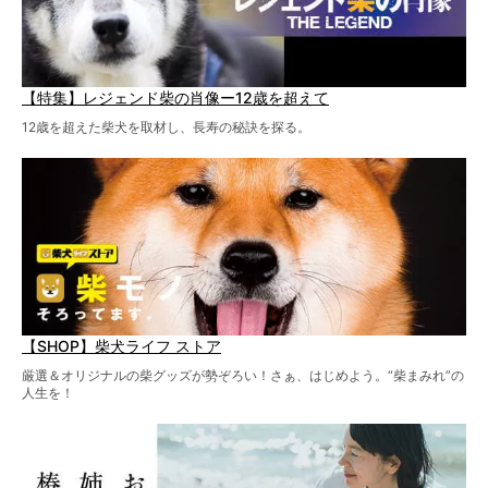
【特集】レジェンド柴の肖像ー12歳を超えて
12歳を超えた柴犬を取材し、長寿の秘訣を探る。
【SHOP】柴犬ライフ ストア
厳選＆オリジナルの柴グッズが勢ぞろい！さぁ、はじめよう。“柴まみれ”の
人生を！