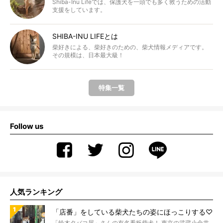
Shiba-Inu Lifeでは、保護犬を一頭でも多く救うための活動
支援をしています。
SHIBA-INU LIFEとは
柴好きによる、柴好きのための、柴犬情報メディアです。
その規模は、日本最大級！
特集一覧
Follow us
人気ランキング
「店番」をしている柴犬たちの姿にほっこりする♡
「鈴木タバコ屋」さんの有名看板柴犬！ 東京の武蔵小金井