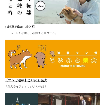
お転婆姉妹の 椿と柊
モデル・KIKIが綴る、心温まる柴コラム。
【マンガ連載】こいぬと柴犬
「柴犬ライフ」オリジナル作品！