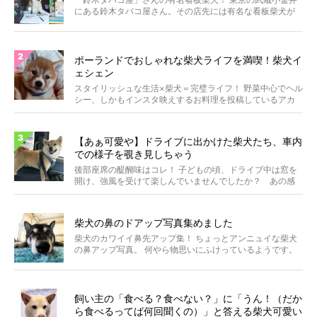
にある鈴木タバコ屋さん。その店先には有名な看板柴犬が
いま...
ポーランドでおしゃれな柴犬ライフを満喫！柴犬イ
ェシェン
スタイリッシュな生活×柴犬＝完璧ライフ！ 野菜中心でヘル
シー、しかもインスタ映えするお料理を投稿しているアカ
ウ...
【あぁ可愛や】ドライブに出かけた柴犬たち、車内
での様子を覗き見しちゃう
後部座席の醍醐味はコレ！ 子どもの頃、ドライブ中は窓を
開け、強風を受けて楽しんでいませんでしたか？ あの感
じが...
柴犬の鼻のドアップ写真集めました
柴犬のカワイイ鼻先アップ集！ ちょっとアンニュイな柴犬
の鼻アップ写真。 何やら物思いにふけっているようです。
ま...
飼い主の「食べる？食べない？」に「うん！（だか
ら食べるってば何回聞くの）」と答える柴犬可愛い