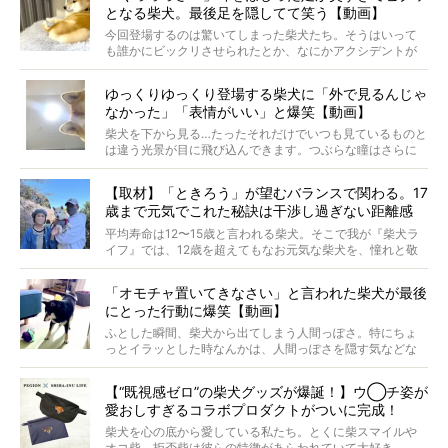
となる柴犬。最後足を隠してて笑う【動画】
最近版画製作を始めた、お笑いコンビ「ニューヨーク」の
屋敷裕政さんに、拒否柴を掘っていただきました！ イン
今回登場するのは驚いてしまった柴犬たち。そうはいって
タビューと合わせてご覧ください。
も誰かにビックリさせられたとか、なにかアクシデントが
起きたとか、そういうことが原因ではありません。全ての
原因は彼ら自身にあったのです…！
ゆっくりゆっくり登場する柴犬に「外で見るんじゃ
なかった」「表情がいい」と爆笑【動画】
柴犬を下から見る…たったそれだけでいつも見ているものと
は違う光景が目に飛び込んできます。つぶらな瞳はさらに
つぶらに見え、モフモフのお顔はさらにモフモフに見えま
す。これはクセになる…！
【取材】「ときろう」が望むバランスで関わる。17
歳まで元気でこれた秘訣は干渉し過ぎない距離感
#38ときろう
平均寿命は12〜15歳と言われる柴犬。そこで我が『柴犬ラ
イフ』では、12歳を超えてもなお元気な柴犬を、憧れと敬
意を込めて“レジェンド柴”と呼んでいます。 この特集で
は、レジェンド柴たちのライフスタイルや食生活などにフ
「オモチャ置いてきなさい」と言われた柴犬が最後
ォーカスし、その元気の秘訣や、老犬と暮らすうえで大切
にとった行動に爆笑【動画】
だと思うことを、オーナーさんに語っていただきます。今
回登場してくれたのは、17歳のときろうくん。小さい頃か
ふとした瞬間、柴犬から出てしまう人間っぽさ。特にちょ
ら食が細かったため、何でも食べさせてきたということで
っとイラッとした時なんかは、人間っぽさを隠す気などな
すが、そんなときろうくんの長寿の秘訣とは。
いように見えます。もしかして本当の本当は、中身は人間
なんじゃ…？
【“既視感ゼロ”の柴犬グッズが爆誕！】ウ◯チ姿が
愛おしすぎるコラボプロダクトがついに完成！
柴犬を心の底から愛している私たち。とくに柴スマイルや
オコ柴、拒否柴は彼らの特徴があらわれていて大好き。