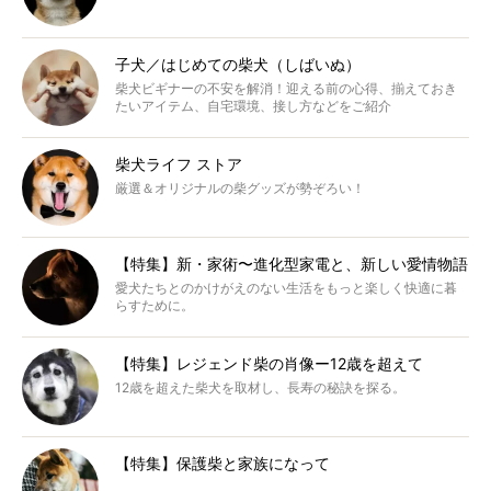
子犬／はじめての柴犬（しばいぬ）
柴犬ビギナーの不安を解消！迎える前の心得、揃えておき
たいアイテム、自宅環境、接し方などをご紹介
柴犬ライフ ストア
厳選＆オリジナルの柴グッズが勢ぞろい！
【特集】新・家術〜進化型家電と、新しい愛情物語
愛犬たちとのかけがえのない生活をもっと楽しく快適に暮
らすために。
【特集】レジェンド柴の肖像ー12歳を超えて
12歳を超えた柴犬を取材し、長寿の秘訣を探る。
【特集】保護柴と家族になって