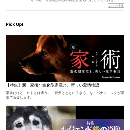
でもちょっと待て…もうひとつ、忘れてはならない愛おしい
ストア情報
シーンがあったぞ。それは、背中を丸めて“ウンチなう”の姿
だ。
そこで私たち柴犬ライフは、ドッグブランド「PEGION（ペ
ギオン）」とコラボしてオリジナルの柴グッズを製作！
Pick Up!
柴犬と暮らす人もそうでない人も、とにかく柴犬を愛して
やまない皆さまへ。とんでもない柴グッズが爆誕です！
【特集】新・家術〜進化型家電と、新しい愛情物語
家族だけど、ヒトとは違う。「愛犬とともに生きる」を、パナソニックが家
電で応援します。