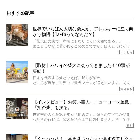
おすすめ記事
世界でいちばん大切な柴犬が、アレルギーに立ち向
かう物語【Ta-Taってなんだ？】
「柴犬は丈夫で、病気にもなりにくい犬種である」。
まことしやかに囁かれるこの文言ですが、ほんとうにそう
でしょうか？
エッセイ
もちろん、犬種としての完成度がとてつもなく高い柴犬だ
から、そういった側面はあります。
【取材】ハワイの柴犬に会ってきました！10頭が
でも、いざそれぞれの個体を見ていくと、丈夫で病気にも
集結！
なりにくい、とは言えないような気もするのです。
実際に「病気にならない」などということはないし、飼い
日本を代表する犬といえば、我らが柴犬。
主はそのためにやるべきことがある。
ところが近年、世界中で柴犬ファンが増えています。そん
今回は、柴犬に関わる方たちすべてに読んで欲しい、ある
な中「柴犬ライフ」が目をつけたのは、南の楽園ハワイ。
海外取材
柴犬とその家族のお話。
柴犬オーナーが多く、定期的にオフ会まで開催されている
ご本人からのレポートは、愛情たっぷりで示唆に富んだ物
とか。
語でした。
【インタビュー】お笑い芸人・ニューヨーク屋敷、
そんな噂を聞きつけ、今回はハワイの柴犬たちを取材して
「拒否柴」を掘る。
きました！
※文章はご本人の了承を得て編集しています
世界中の人々を魅了する「拒否柴」。彼らのすべてが詰ま
※画像はすべてイメージです
ったその行動は、柴犬を語る上では外せません。そして拒
※この記事は個人の感想であり、効果・効能を示すものではありません
否柴がここまで話題になるのは、“映える”ことも理由のひと
取材
つ。
では…拒否柴を「版画」にしてみたら、どんな作品ができあ
「くっっっさ！」耳をほじった足が臭すぎてビクッ
がるのでしょうか。