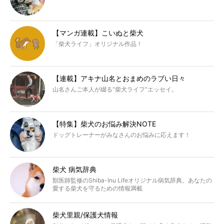
【マンガ連載】こいぬと柴犬
「柴犬ライフ」オリジナル作品！
【連載】アキナ山名とおまめのラブい日々
山名さんご本人が綴る“柴犬ライフ”エッセイ。
【特集】柴犬のお悩み解決NOTE
ドッグトレーナーがみなさんのお悩みに応えます！
柴犬 病気辞典
獣医師監修のShiba-Inu Lifeオリジナル病気辞典。あなたの
愛する柴犬を守るための情報満載
柴犬里親/保護犬情報