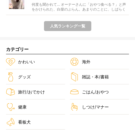
【動画】
何度も聞かれて… オーナーさんに「おやつ食べる？」と声
をかけられた、白柴のぶらん。あまりのことに、しばらく
フリ...
人気ランキング一覧
カテゴリー
かわいい
海外
グッズ
雑誌・本/書籍
旅行/おでかけ
ごはん/おやつ
健康
しつけ/マナー
看板犬