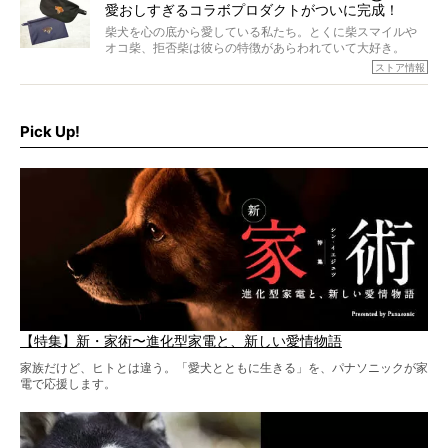
愛おしすぎるコラボプロダクトがついに完成！
柴犬を心の底から愛している私たち。とくに柴スマイルや
オコ柴、拒否柴は彼らの特徴があらわれていて大好き。
でもちょっと待て…もうひとつ、忘れてはならない愛おしい
ストア情報
シーンがあったぞ。それは、背中を丸めて“ウンチなう”の姿
だ。
そこで私たち柴犬ライフは、ドッグブランド「PEGION（ペ
ギオン）」とコラボしてオリジナルの柴グッズを製作！
Pick Up!
柴犬と暮らす人もそうでない人も、とにかく柴犬を愛して
やまない皆さまへ。とんでもない柴グッズが爆誕です！
【特集】新・家術〜進化型家電と、新しい愛情物語
家族だけど、ヒトとは違う。「愛犬とともに生きる」を、パナソニックが家
電で応援します。