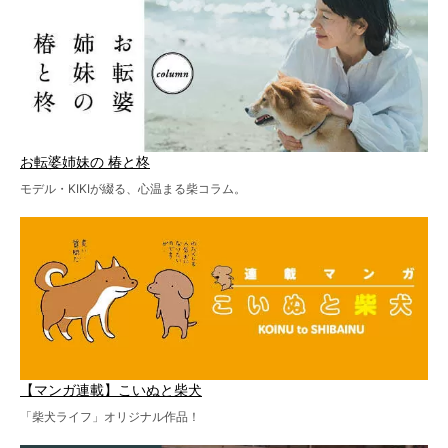
お転婆姉妹の 椿と柊
モデル・KIKIが綴る、心温まる柴コラム。
【マンガ連載】こいぬと柴犬
「柴犬ライフ」オリジナル作品！