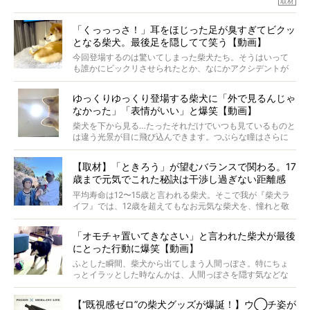
取材
つ。
では…拒否柴を「版画」にしてみたら、どんな作品ができあ
「くっっっさ！」耳をほじった足が臭すぎてビクッ
がるのでしょうか。
となる柴犬。最後足を隠してて笑う【動画】
最近版画製作を始めた、お笑いコンビ「ニューヨーク」の
屋敷裕政さんに、拒否柴を掘っていただきました！ イン
今回登場するのは驚いてしまった柴犬たち。そうはいって
タビューと合わせてご覧ください。
も誰かにビックリさせられたとか、なにかアクシデントが
起きたとか、そういうことが原因ではありません。全ての
原因は彼ら自身にあったのです…！
ゆっくりゆっくり登場する柴犬に「外で見るんじゃ
なかった」「表情がいい」と爆笑【動画】
柴犬を下から見る…たったそれだけでいつも見ているものと
は違う光景が目に飛び込んできます。つぶらな瞳はさらに
つぶらに見え、モフモフのお顔はさらにモフモフに見えま
す。これはクセになる…！
【取材】「ときろう」が望むバランスで関わる。17
歳まで元気でこれた秘訣は干渉し過ぎない距離感
#38ときろう
平均寿命は12〜15歳と言われる柴犬。そこで我が『柴犬ラ
イフ』では、12歳を超えてもなお元気な柴犬を、憧れと敬
意を込めて“レジェンド柴”と呼んでいます。 この特集で
は、レジェンド柴たちのライフスタイルや食生活などにフ
「オモチャ置いてきなさい」と言われた柴犬が最後
ォーカスし、その元気の秘訣や、老犬と暮らすうえで大切
にとった行動に爆笑【動画】
だと思うことを、オーナーさんに語っていただきます。今
回登場してくれたのは、17歳のときろうくん。小さい頃か
ふとした瞬間、柴犬から出てしまう人間っぽさ。特にちょ
ら食が細かったため、何でも食べさせてきたということで
っとイラッとした時なんかは、人間っぽさを隠す気などな
すが、そんなときろうくんの長寿の秘訣とは。
いように見えます。もしかして本当の本当は、中身は人間
なんじゃ…？
【“既視感ゼロ”の柴犬グッズが爆誕！】ウ◯チ姿が