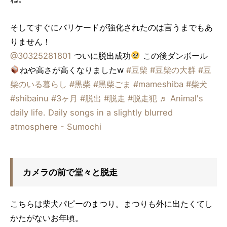
そしてすぐにバリケードが強化されたのは言うまでもあ
りません！
@30325281801
ついに脱出成功
この後ダンボール
ねや高さが高くなりましたw
#豆柴
#豆柴の大群
#豆
柴のいる暮らし
#黒柴
#黒柴ごま
#mameshiba
#柴犬
#shibainu
#3ヶ月
#脱出
#脱走
#脱走犯
♬ Animal's
daily life. Daily songs in a slightly blurred
atmosphere - Sumochi
カメラの前で堂々と脱走
こちらは柴犬パピーのまつり。まつりも外に出たくてし
かたがないお年頃。