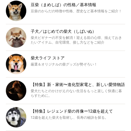
豆柴（まめしば）の性格／基本情報
豆柴のからだの特徴や性格、歴史など基本情報をご紹介！
子犬／はじめての柴犬（しばいぬ）
柴犬ビギナーの不安を解消！迎える前の心得、揃えておき
たいアイテム、自宅環境、接し方などをご紹介
柴犬ライフ ストア
厳選＆オリジナルの柴グッズが勢ぞろい！
【特集】新・家術〜進化型家電と、新しい愛情物語
愛犬たちとのかけがえのない生活をもっと楽しく快適に暮
らすために。
【特集】レジェンド柴の肖像ー12歳を超えて
12歳を超えた柴犬を取材し、長寿の秘訣を探る。