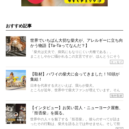
おすすめ記事
世界でいちばん大切な柴犬が、アレルギーに立ち向
かう物語【Ta-Taってなんだ？】
「柴犬は丈夫で、病気にもなりにくい犬種である」。
まことしやかに囁かれるこの文言ですが、ほんとうにそう
でしょうか？
エッセイ
もちろん、犬種としての完成度がとてつもなく高い柴犬だ
から、そういった側面はあります。
【取材】ハワイの柴犬に会ってきました！10頭が
でも、いざそれぞれの個体を見ていくと、丈夫で病気にも
集結！
なりにくい、とは言えないような気もするのです。
実際に「病気にならない」などということはないし、飼い
日本を代表する犬といえば、我らが柴犬。
主はそのためにやるべきことがある。
ところが近年、世界中で柴犬ファンが増えています。そん
今回は、柴犬に関わる方たちすべてに読んで欲しい、ある
な中「柴犬ライフ」が目をつけたのは、南の楽園ハワイ。
海外取材
柴犬とその家族のお話。
柴犬オーナーが多く、定期的にオフ会まで開催されている
ご本人からのレポートは、愛情たっぷりで示唆に富んだ物
とか。
語でした。
【インタビュー】お笑い芸人・ニューヨーク屋敷、
そんな噂を聞きつけ、今回はハワイの柴犬たちを取材して
「拒否柴」を掘る。
きました！
※文章はご本人の了承を得て編集しています
世界中の人々を魅了する「拒否柴」。彼らのすべてが詰ま
※画像はすべてイメージです
ったその行動は、柴犬を語る上では外せません。そして拒
※この記事は個人の感想であり、効果・効能を示すものではありません
否柴がここまで話題になるのは、“映える”ことも理由のひと