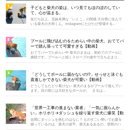
子どもと柴犬の姿は、いつ見てもほのぼのしてい
て、心が温まる。
友だち以上、兄妹未満な「いとこ」の関係 大分県に住んで
いる柴犬の大和くん。Instagramにたびたび登場する...
プールに飛び込むのをためらい中の柴犬。おててパ
ーで踏ん張ってて可愛すぎる【動画】
おててパーでためらい中 柴犬のまるは、初めてのプールに
挑戦です。プールへと続くスロープの途中で立ち止まり、
前足...
「どうしてボールに届かないの!?」せっせと泳ぐも
直進しかできない柴犬が可愛い【動画】
どうしてもたどり着けない 柴犬のまるがプールで遊んでい
ます。目の前には大好きなボールが。 まるは...
「世界一工事の進まない業者」「一気に掘らんか
い」ホリホリ→ダッシュを繰り返す柴犬に爆笑【動
画】
合間にダッシュを挟むのはなに？ ものすごい勢いでお庭を
掘っているのは、柴犬の波平。柴犬あるあるの、突然のハ
イテ...