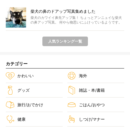
柴犬の鼻のドアップ写真集めました
柴犬のカワイイ鼻先アップ集！ ちょっとアンニュイな柴犬
の鼻アップ写真。 何やら物思いにふけっているようです。
ま...
人気ランキング一覧
カテゴリー
かわいい
海外
グッズ
雑誌・本/書籍
旅行/おでかけ
ごはん/おやつ
健康
しつけ/マナー