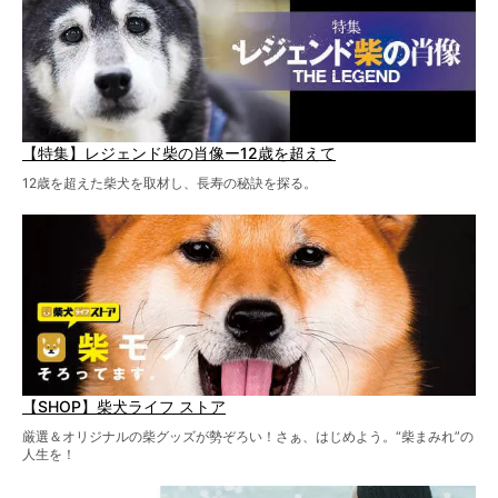
【特集】レジェンド柴の肖像ー12歳を超えて
12歳を超えた柴犬を取材し、長寿の秘訣を探る。
【SHOP】柴犬ライフ ストア
厳選＆オリジナルの柴グッズが勢ぞろい！さぁ、はじめよう。“柴まみれ”の
人生を！