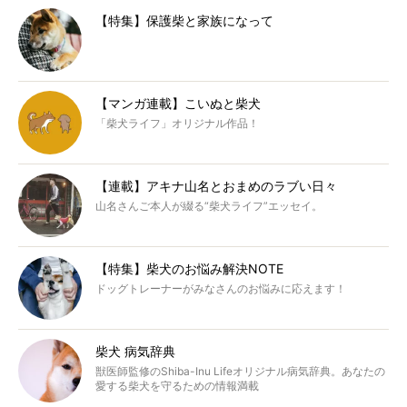
【特集】保護柴と家族になって
【マンガ連載】こいぬと柴犬
「柴犬ライフ」オリジナル作品！
【連載】アキナ山名とおまめのラブい日々
山名さんご本人が綴る“柴犬ライフ”エッセイ。
【特集】柴犬のお悩み解決NOTE
ドッグトレーナーがみなさんのお悩みに応えます！
柴犬 病気辞典
獣医師監修のShiba-Inu Lifeオリジナル病気辞典。あなたの
愛する柴犬を守るための情報満載