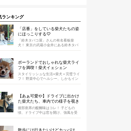
気ランキング
「店番」をしている柴犬たちの姿
にほっこりする♡
「鈴木タバコ屋」さんの有名看板柴
犬！ 東京の武蔵小金井にある鈴木タバ
コ屋さん。その店先には有名な看板柴
犬がいま...
ポーランドでおしゃれな柴犬ライ
フを満喫！柴犬イェシェン
スタイリッシュな生活×柴犬＝完璧ライ
フ！ 野菜中心でヘルシー、しかもイン
スタ映えするお料理を投稿しているア
カウ...
【あぁ可愛や】ドライブに出かけ
た柴犬たち、車内での様子を覗き
見しちゃう
後部座席の醍醐味はコレ！ 子どもの
頃、ドライブ中は窓を開け、強風を受
けて楽しんでいませんでしたか？ あ
の感じが...
散歩には行きたいけどカッパは