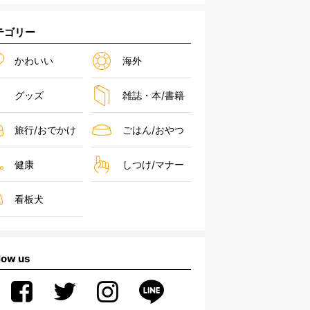
テゴリー
かわいい
海外
グッズ
雑誌・本/書籍
旅行/おでかけ
ごはん/おやつ
健康
しつけ/マナー
看板犬
low us