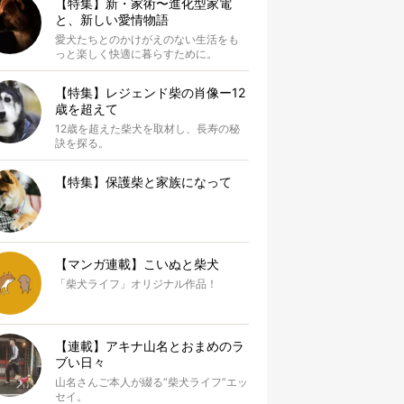
【特集】新・家術〜進化型家電
と、新しい愛情物語
愛犬たちとのかけがえのない生活をも
っと楽しく快適に暮らすために。
【特集】レジェンド柴の肖像ー12
歳を超えて
12歳を超えた柴犬を取材し、長寿の秘
訣を探る。
【特集】保護柴と家族になって
【マンガ連載】こいぬと柴犬
「柴犬ライフ」オリジナル作品！
【連載】アキナ山名とおまめのラ
ブい日々
山名さんご本人が綴る“柴犬ライフ”エッ
セイ。