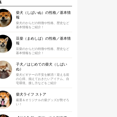
集
柴犬（しばいぬ）の性格／基本情
報
柴犬のからだの特徴や性格、歴史など
基本情報をご紹介！
豆柴（まめしば）の性格／基本情
報
豆柴のからだの特徴や性格、歴史など
基本情報をご紹介！
子犬／はじめての柴犬（しばい
ぬ）
柴犬ビギナーの不安を解消！迎える前
の心得、揃えておきたいアイテム、自
宅環境、接し方などをご紹介
柴犬ライフ ストア
厳選＆オリジナルの柴グッズが勢ぞろ
い！