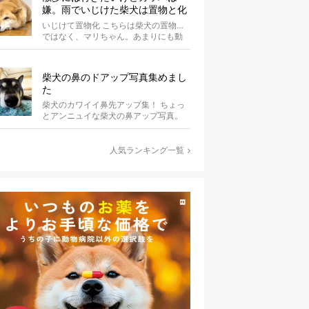
嫌。雨でいじけた柴犬は置物と化
してしまうのだった【動画】
いじけて置物化 こちらは柴犬の置物…
ではなく、マリちゃん。あまりにも動
かないので間違えそうになりますが、
よく見...
柴犬の鼻のドアップ写真集めまし
た
柴犬のカワイイ鼻先アップ集！ ちょっ
とアンニュイな柴犬の鼻アップ写真。
何やら物思いにふけっているようで
す。ま...
人気ランキング一覧