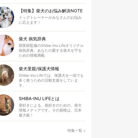
【特集】柴犬のお悩み解決NOTE
ドッグトレーナーがみなさんのお悩み
に応えます！
柴犬 病気辞典
獣医師監修のShiba-Inu Lifeオリジナル
病気辞典。あなたの愛する柴犬を守る
ための情報満載
柴犬里親/保護犬情報
Shiba-Inu Lifeでは、保護犬を一頭でも
多く救うための活動支援をしていま
す。
SHIBA-INU LIFEとは
柴好きによる、柴好きのための、柴犬
情報メディアです。その規模は、日本
最大級！
特集一覧