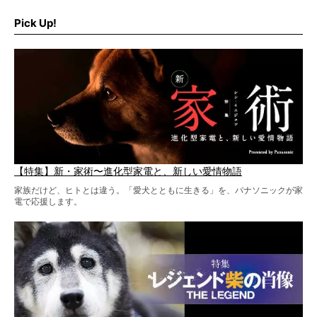
そこで私たち柴犬ライフは、ドッグブランド「PEGION（ペ
ギオン）」とコラボしてオリジナルの柴グッズを製作！
Pick Up!
柴犬と暮らす人もそうでない人も、とにかく柴犬を愛して
やまない皆さまへ。とんでもない柴グッズが爆誕です！
【特集】新・家術〜進化型家電と、新しい愛情物語
家族だけど、ヒトとは違う。「愛犬とともに生きる」を、パナソニックが家
電で応援します。