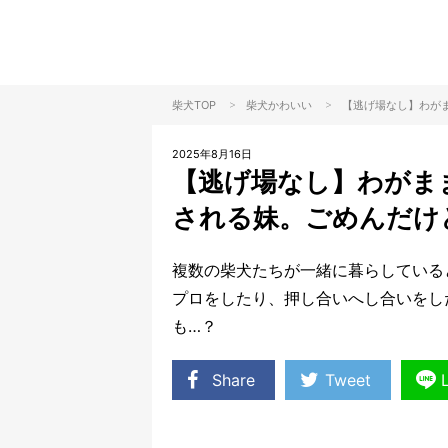
>
>
柴犬TOP
柴犬
かわいい
【逃げ場なし】わが
2025年8月16日
【逃げ場なし】わがま
される妹。ごめんだけ
複数の柴犬たちが一緒に暮らしている
プロをしたり、押し合いへし合いをし
も…？
Share
Tweet