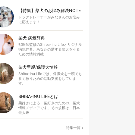
【特集】柴犬のお悩み解決NOTE
ドッグトレーナーがみなさんのお悩み
に応えます！
柴犬 病気辞典
獣医師監修のShiba-Inu Lifeオリジナル
病気辞典。あなたの愛する柴犬を守る
ための情報満載
柴犬里親/保護犬情報
Shiba-Inu Lifeでは、保護犬を一頭でも
多く救うための活動支援をしていま
す。
SHIBA-INU LIFEとは
柴好きによる、柴好きのための、柴犬
情報メディアです。その規模は、日本
最大級！
特集一覧