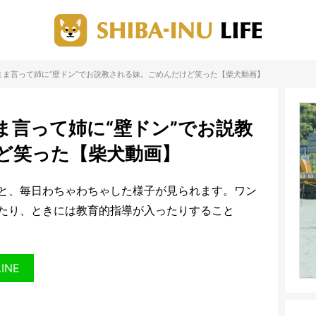
まま言って姉に“壁ドン”でお説教される妹。ごめんだけど笑った【柴犬動画】
ま言って姉に“壁ドン”でお説教
ど笑った【柴犬動画】
と、毎日わちゃわちゃした様子が見られます。ワン
たり、ときには教育的指導が入ったりすること
LINE