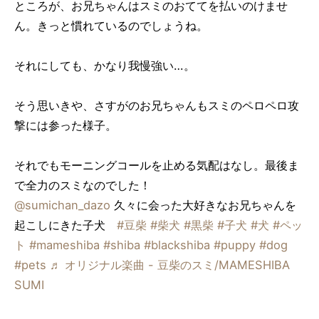
ところが、お兄ちゃんはスミのおててを払いのけませ
ん。きっと慣れているのでしょうね。
それにしても、かなり我慢強い…。
そう思いきや、さすがのお兄ちゃんもスミのペロペロ攻
撃には参った様子。
それでもモーニングコールを止める気配はなし。最後ま
で全力のスミなのでした！
@sumichan_dazo
久々に会った大好きなお兄ちゃんを
起こしにきた子犬
#豆柴
#柴犬
#黒柴
#子犬
#犬
#ペッ
ト
#mameshiba
#shiba
#blackshiba
#puppy
#dog
#pets
♬ オリジナル楽曲 - 豆柴のスミ/MAMESHIBA
SUMI