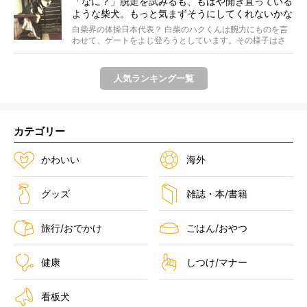
「なに？」脱走を試みるも、もはや開き直っている
ような柴犬。もっと気まずそうにしてくれないかな
ぁ…！【動画あり】
白柴界の体操日本代表？ 白柴のハクくんは腕力にものを言
わせて、ゲートをよじ登ろうとしています。その様子はさ
なが...
人気ランキング一覧
カテゴリー
かわいい
海外
グッズ
雑誌・本/書籍
旅行/おでかけ
ごはん/おやつ
健康
しつけ/マナー
看板犬