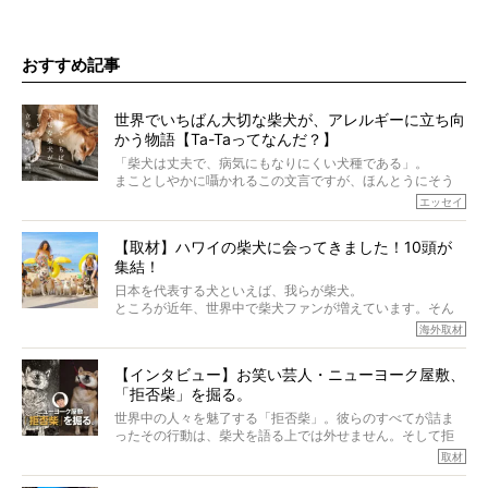
おすすめ記事
世界でいちばん大切な柴犬が、アレルギーに立ち向
かう物語【Ta-Taってなんだ？】
「柴犬は丈夫で、病気にもなりにくい犬種である」。
まことしやかに囁かれるこの文言ですが、ほんとうにそう
でしょうか？
エッセイ
もちろん、犬種としての完成度がとてつもなく高い柴犬だ
から、そういった側面はあります。
【取材】ハワイの柴犬に会ってきました！10頭が
でも、いざそれぞれの個体を見ていくと、丈夫で病気にも
集結！
なりにくい、とは言えないような気もするのです。
実際に「病気にならない」などということはないし、飼い
日本を代表する犬といえば、我らが柴犬。
主はそのためにやるべきことがある。
ところが近年、世界中で柴犬ファンが増えています。そん
今回は、柴犬に関わる方たちすべてに読んで欲しい、ある
な中「柴犬ライフ」が目をつけたのは、南の楽園ハワイ。
海外取材
柴犬とその家族のお話。
柴犬オーナーが多く、定期的にオフ会まで開催されている
ご本人からのレポートは、愛情たっぷりで示唆に富んだ物
とか。
語でした。
【インタビュー】お笑い芸人・ニューヨーク屋敷、
そんな噂を聞きつけ、今回はハワイの柴犬たちを取材して
「拒否柴」を掘る。
きました！
※文章はご本人の了承を得て編集しています
世界中の人々を魅了する「拒否柴」。彼らのすべてが詰ま
※画像はすべてイメージです
ったその行動は、柴犬を語る上では外せません。そして拒
※この記事は個人の感想であり、効果・効能を示すものではありません
否柴がここまで話題になるのは、“映える”ことも理由のひと
取材
つ。
では…拒否柴を「版画」にしてみたら、どんな作品ができあ