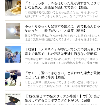
「くっっっさ！」耳をほじった足が臭すぎてビクッ
がるのでしょうか。
となる柴犬。最後足を隠してて笑う【動画】
最近版画製作を始めた、お笑いコンビ「ニューヨーク」の
屋敷裕政さんに、拒否柴を掘っていただきました！ イン
今回登場するのは驚いてしまった柴犬たち。そうはいって
タビューと合わせてご覧ください。
も誰かにビックリさせられたとか、なにかアクシデントが
起きたとか、そういうことが原因ではありません。全ての
原因は彼ら自身にあったのです…！
ゆっくりゆっくり登場する柴犬に「外で見るんじゃ
なかった」「表情がいい」と爆笑【動画】
柴犬を下から見る…たったそれだけでいつも見ているものと
は違う光景が目に飛び込んできます。つぶらな瞳はさらに
つぶらに見え、モフモフのお顔はさらにモフモフに見えま
す。これはクセになる…！
【取材】「ときろう」が望むバランスで関わる。17
歳まで元気でこれた秘訣は干渉し過ぎない距離感
#38ときろう
平均寿命は12〜15歳と言われる柴犬。そこで我が『柴犬ラ
イフ』では、12歳を超えてもなお元気な柴犬を、憧れと敬
意を込めて“レジェンド柴”と呼んでいます。 この特集で
は、レジェンド柴たちのライフスタイルや食生活などにフ
「オモチャ置いてきなさい」と言われた柴犬が最後
ォーカスし、その元気の秘訣や、老犬と暮らすうえで大切
にとった行動に爆笑【動画】
だと思うことを、オーナーさんに語っていただきます。今
回登場してくれたのは、17歳のときろうくん。小さい頃か
ふとした瞬間、柴犬から出てしまう人間っぽさ。特にちょ
ら食が細かったため、何でも食べさせてきたということで
っとイラッとした時なんかは、人間っぽさを隠す気などな
すが、そんなときろうくんの長寿の秘訣とは。
いように見えます。もしかして本当の本当は、中身は人間
なんじゃ…？
【“既視感ゼロ”の柴犬グッズが爆誕！】ウ◯チ姿が
愛おしすぎるコラボプロダクトがついに完成！