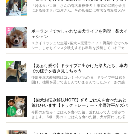
「鈴木タバコ屋」さんの有名看板柴犬！ 東京の武蔵小金井
にある鈴木タバコ屋さん。その店先には有名な看板柴犬が
いま...
ポーランドでおしゃれな柴犬ライフを満喫！柴犬イ
ェシェン
スタイリッシュな生活×柴犬＝完璧ライフ！ 野菜中心でヘル
シー、しかもインスタ映えするお料理を投稿しているアカ
ウ...
【あぁ可愛や】ドライブに出かけた柴犬たち、車内
での様子を覗き見しちゃう
後部座席の醍醐味はコレ！ 子どもの頃、ドライブ中は窓を
開け、強風を受けて楽しんでいませんでしたか？ あの感
じが...
【柴犬お悩み解決NOTE】♯16 ごはんを食べたあと
荒れ狂います【ドッグトレーナー・小野洋平がズバ
リ回答】
今回のお悩み：ごはんを食べた後、荒れ狂って人に噛みつ
きます。 6歳・男のコ ごはんを食べた後、犬が変わった様
に...