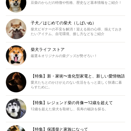
豆柴のからだの特徴や性格、歴史など基本情報をご紹介！
子犬／はじめての柴犬（しばいぬ）
柴犬ビギナーの不安を解消！迎える前の心得、揃えておき
たいアイテム、自宅環境、接し方などをご紹介
柴犬ライフ ストア
厳選＆オリジナルの柴グッズが勢ぞろい！
【特集】新・家術〜進化型家電と、新しい愛情物語
愛犬たちとのかけがえのない生活をもっと楽しく快適に暮
らすために。
【特集】レジェンド柴の肖像ー12歳を超えて
12歳を超えた柴犬を取材し、長寿の秘訣を探る。
【特集】保護柴と家族になって