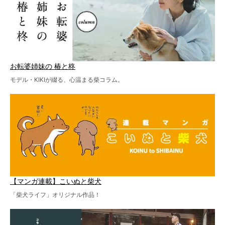
お転婆姉妹の 椿と柊
モデル・KIKIが綴る、心温まる柴コラム。
【マンガ連載】こいぬと柴犬
「柴犬ライフ」オリジナル作品！