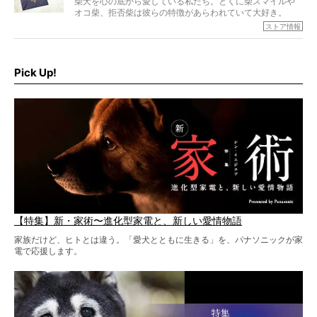
柴犬を心の底から愛している私たち。とくに柴スマイルや
オコ柴、拒否柴は彼らの特徴があらわれていて大好き。
でもちょっと待て…もうひとつ、忘れてはならない愛おしい
ストア情報
シーンがあったぞ。それは、背中を丸めて“ウンチなう”の姿
だ。
そこで私たち柴犬ライフは、ドッグブランド「PEGION（ペ
ギオン）」とコラボしてオリジナルの柴グッズを製作！
Pick Up!
柴犬と暮らす人もそうでない人も、とにかく柴犬を愛して
やまない皆さまへ。とんでもない柴グッズが爆誕です！
【特集】新・家術〜進化型家電と、新しい愛情物語
家族だけど、ヒトとは違う。「愛犬とともに生きる」を、パナソニックが家
電で応援します。