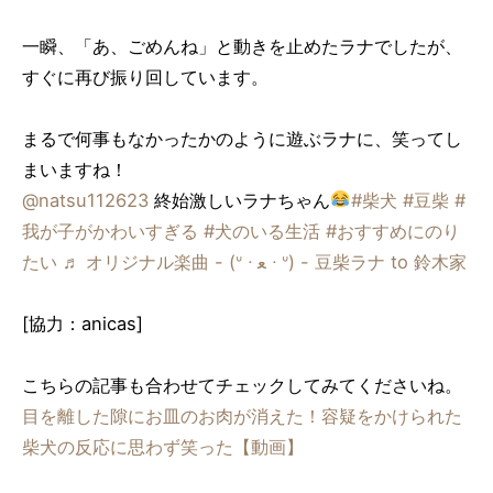
一瞬、「あ、ごめんね」と動きを止めたラナでしたが、
すぐに再び振り回しています。
まるで何事もなかったかのように遊ぶラナに、笑ってし
まいますね！
@natsu112623
終始激しいラナちゃん
#柴犬
#豆柴
#
我が子がかわいすぎる
#犬のいる生活
#おすすめにのり
たい
♬ オリジナル楽曲 - (ᐡ ᐧ ﻌ ᐧ ᐡ) - 豆柴ラナ to 鈴木家
[協力：anicas]
こちらの記事も合わせてチェックしてみてくださいね。
目を離した隙にお皿のお肉が消えた！容疑をかけられた
柴犬の反応に思わず笑った【動画】