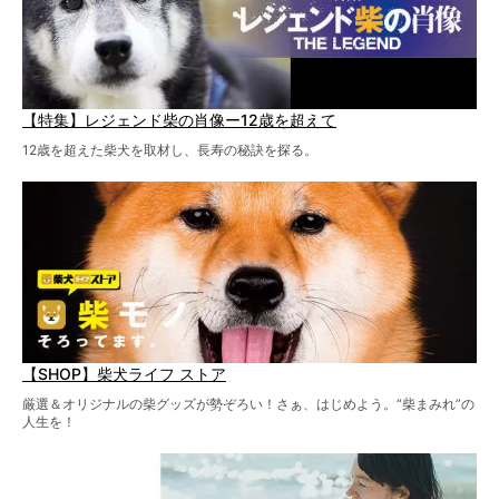
【特集】レジェンド柴の肖像ー12歳を超えて
12歳を超えた柴犬を取材し、長寿の秘訣を探る。
【SHOP】柴犬ライフ ストア
厳選＆オリジナルの柴グッズが勢ぞろい！さぁ、はじめよう。“柴まみれ”の
人生を！