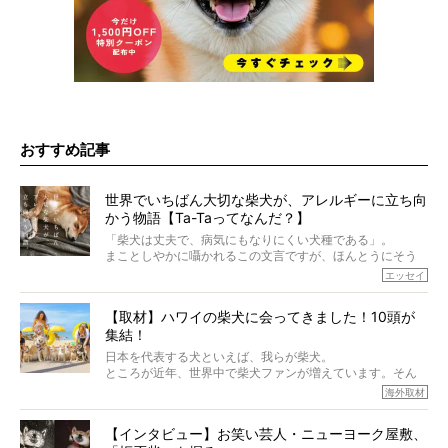
おすすめ記事
世界でいちばん大切な柴犬が、アレルギーに立ち向
かう物語【Ta-Taってなんだ？】
「柴犬は丈夫で、病気にもなりにくい犬種である」。
まことしやかに囁かれるこの文言ですが、ほんとうにそう
でしょうか？
エッセイ
もちろん、犬種としての完成度がとてつもなく高い柴犬だ
から、そういった側面はあります。
【取材】ハワイの柴犬に会ってきました！10頭が
でも、いざそれぞれの個体を見ていくと、丈夫で病気にも
集結！
なりにくい、とは言えないような気もするのです。
実際に「病気にならない」などということはないし、飼い
日本を代表する犬といえば、我らが柴犬。
主はそのためにやるべきことがある。
ところが近年、世界中で柴犬ファンが増えています。そん
今回は、柴犬に関わる方たちすべてに読んで欲しい、ある
な中「柴犬ライフ」が目をつけたのは、南の楽園ハワイ。
海外取材
柴犬とその家族のお話。
柴犬オーナーが多く、定期的にオフ会まで開催されている
ご本人からのレポートは、愛情たっぷりで示唆に富んだ物
とか。
語でした。
【インタビュー】お笑い芸人・ニューヨーク屋敷、
そんな噂を聞きつけ、今回はハワイの柴犬たちを取材して