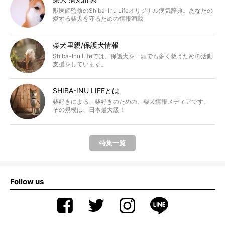
獣医師監修のShiba-Inu Lifeオリジナル病気辞典。あなたの
愛する柴犬を守るための情報満載
柴犬里親/保護犬情報
Shiba-Inu Lifeでは、保護犬を一頭でも多く救うための活動
支援をしています。
SHIBA-INU LIFEとは
柴好きによる、柴好きのための、柴犬情報メディアです。
その規模は、日本最大級！
特集一覧
Follow us