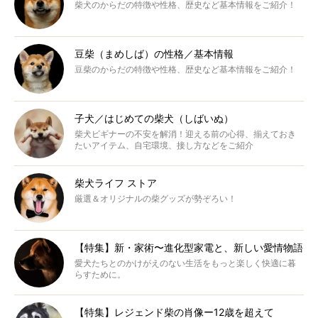
柴犬のからだの特徴や性格、歴史など基本情報をご紹介！
豆柴（まめしば）の性格／基本情報
豆柴のからだの特徴や性格、歴史など基本情報をご紹介！
子犬／はじめての柴犬（しばいぬ）
柴犬ビギナーの不安を解消！迎える前の心得、揃えておき
たいアイテム、自宅環境、接し方などをご紹介
柴犬ライフ ストア
厳選＆オリジナルの柴グッズが勢ぞろい！
【特集】新・家術〜進化型家電と、新しい愛情物語
愛犬たちとのかけがえのない生活をもっと楽しく快適に暮
らすために。
【特集】レジェンド柴の肖像ー12歳を超えて