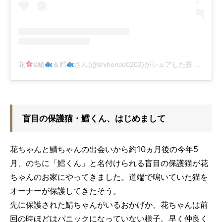
花
&鯖
＆鱈
さん(@shihoriso0203)がシェアした投稿
-
201
盲目の保護猫・鱈くん、はじめまして
花ちゃんと鯖ちゃんの出会いから約10ヵ月後の今年5
月、のちに「鱈くん」と名付けられる盲目の保護猫が花
ちゃんのお家にやってきました。道端で鳴いていた猫を
オーナーが保護してきたそう。
先に保護された鯖ちゃんがいるおかげか、花ちゃんは前
回の時ほどはパニックになっていない様子。早く仲良く