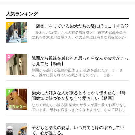
人気ランキング
「店番」をしている柴犬たちの姿にほっこりする♡
「鈴木タバコ屋」さんの有名看板柴犬！ 東京の武蔵小金井
にある鈴木タバコ屋さん。その店先には有名な看板柴犬が
いま...
隙間から視線を感じると思ったらなんか柴犬がこっ
ち見てた【動画】
隙間から感じる視線の正体 ふと視線を感じたオーナーさ
ん。誰かに見られている気がするのです。 まさ...
柴犬に大好きな人が来るとうっかり伝えたら…1時
間健気に待つ姿が切なくて愛おしい【動画】
なんて愛おしい後ろ姿 柴犬のサランが扉の前でお座りをし
ています。思わず抱きつきたくなるような、なんて愛おし
い背...
子どもと柴犬の姿は、いつ見てもほのぼのしてい
て、心が温まる。