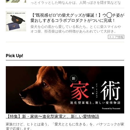
ら食が細かったため、何でも食べさせてきたということで
っとイラッとした時なんかは、人間っぽさを隠す気などな
すが、そんなときろうくんの長寿の秘訣とは。
いように見えます。もしかして本当の本当は、中身は人間
なんじゃ…？
【“既視感ゼロ”の柴犬グッズが爆誕！】ウ◯チ姿が
愛おしすぎるコラボプロダクトがついに完成！
柴犬を心の底から愛している私たち。とくに柴スマイルや
オコ柴、拒否柴は彼らの特徴があらわれていて大好き。
でもちょっと待て…もうひとつ、忘れてはならない愛おしい
ストア情報
シーンがあったぞ。それは、背中を丸めて“ウンチなう”の姿
だ。
そこで私たち柴犬ライフは、ドッグブランド「PEGION（ペ
ギオン）」とコラボしてオリジナルの柴グッズを製作！
Pick Up!
柴犬と暮らす人もそうでない人も、とにかく柴犬を愛して
やまない皆さまへ。とんでもない柴グッズが爆誕です！
【特集】新・家術〜進化型家電と、新しい愛情物語
家族だけど、ヒトとは違う。「愛犬とともに生きる」を、パナソニックが家
電で応援します。