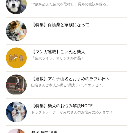
12歳を超えた柴犬を取材し、長寿の秘訣を探る。
【特集】保護柴と家族になって
【マンガ連載】こいぬと柴犬
「柴犬ライフ」オリジナル作品！
【連載】アキナ山名とおまめのラブい日々
山名さんご本人が綴る“柴犬ライフ”エッセイ。
【特集】柴犬のお悩み解決NOTE
ドッグトレーナーがみなさんのお悩みに応えます！
柴犬 病気辞典