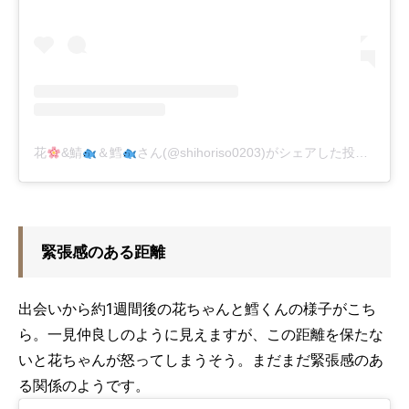
花
&鯖
＆鱈
さん(@shihoriso0203)がシェアした投稿
-
201
緊張感のある距離
出会いから約1週間後の花ちゃんと鱈くんの様子がこち
ら。一見仲良しのように見えますが、この距離を保たな
いと花ちゃんが怒ってしまうそう。まだまだ緊張感のあ
る関係のようです。