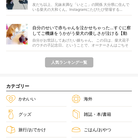
友だち以上、兄妹未満な「いとこ」の関係 大分県に住んで
いる柴犬の大和くん。Instagramにたびたび登場する...
自分のせいで赤ちゃんを泣かせちゃった…すぐに察
してご機嫌をうかがう柴犬の優しさが泣ける【動
画】
自分がお世話してあげたい娘ちゃん。 この日は、柴犬花子
のウチの子記念日。ということで、オーナーさんはごちそ
うを...
人気ランキング一覧
カテゴリー
かわいい
海外
グッズ
雑誌・本/書籍
旅行/おでかけ
ごはん/おやつ