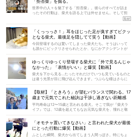
「拒否柴」を掘る。
きました！
※文章はご本人の了承を得て編集しています
世界中の人々を魅了する「拒否柴」。彼らのすべてが詰ま
※画像はすべてイメージです
ったその行動は、柴犬を語る上では外せません。そして拒
※この記事は個人の感想であり、効果・効能を示すものではありません
否柴がここまで話題になるのは、“映える”ことも理由のひと
取材
つ。
では…拒否柴を「版画」にしてみたら、どんな作品ができあ
「くっっっさ！」耳をほじった足が臭すぎてビクッ
がるのでしょうか。
となる柴犬。最後足を隠してて笑う【動画】
最近版画製作を始めた、お笑いコンビ「ニューヨーク」の
屋敷裕政さんに、拒否柴を掘っていただきました！ イン
今回登場するのは驚いてしまった柴犬たち。そうはいって
タビューと合わせてご覧ください。
も誰かにビックリさせられたとか、なにかアクシデントが
起きたとか、そういうことが原因ではありません。全ての
原因は彼ら自身にあったのです…！
ゆっくりゆっくり登場する柴犬に「外で見るんじゃ
なかった」「表情がいい」と爆笑【動画】
柴犬を下から見る…たったそれだけでいつも見ているものと
は違う光景が目に飛び込んできます。つぶらな瞳はさらに
つぶらに見え、モフモフのお顔はさらにモフモフに見えま
す。これはクセになる…！
【取材】「ときろう」が望むバランスで関わる。17
歳まで元気でこれた秘訣は干渉し過ぎない距離感
#38ときろう
平均寿命は12〜15歳と言われる柴犬。そこで我が『柴犬ラ
イフ』では、12歳を超えてもなお元気な柴犬を、憧れと敬
意を込めて“レジェンド柴”と呼んでいます。 この特集で
は、レジェンド柴たちのライフスタイルや食生活などにフ
「オモチャ置いてきなさい」と言われた柴犬が最後
ォーカスし、その元気の秘訣や、老犬と暮らすうえで大切
にとった行動に爆笑【動画】
だと思うことを、オーナーさんに語っていただきます。今
回登場してくれたのは、17歳のときろうくん。小さい頃か
ふとした瞬間、柴犬から出てしまう人間っぽさ。特にちょ