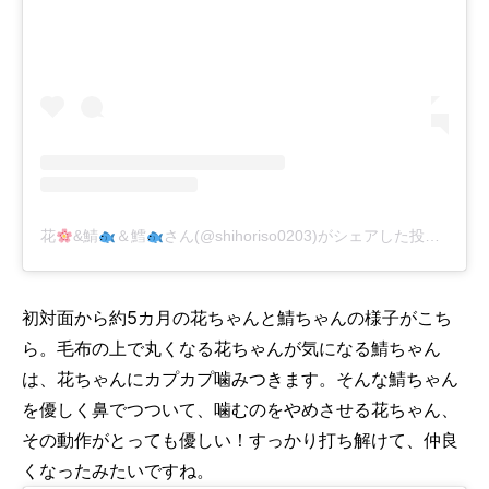
花
&鯖
＆鱈
さん(@shihoriso0203)がシェアした投稿
-
201
初対面から約5カ月の花ちゃんと鯖ちゃんの様子がこち
ら。毛布の上で丸くなる花ちゃんが気になる鯖ちゃん
は、花ちゃんにカプカプ噛みつきます。そんな鯖ちゃん
を優しく鼻でつついて、噛むのをやめさせる花ちゃん、
その動作がとっても優しい！すっかり打ち解けて、仲良
くなったみたいですね。