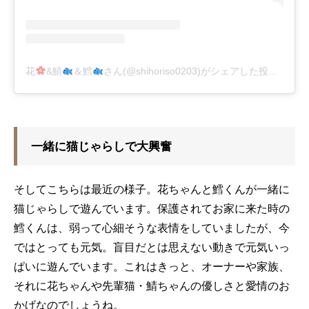
花
&鯖
＆鱈
さん(@shihoriso0203)がシェアした投稿
-
201
一緒に猫じゃらしで大興奮
そしてこちらは最近の様子。花ちゃんと鱈くんが一緒に
猫じゃらしで遊んでいます。保護されてお家に来た時の
鱈くんは、弱って心細そうな表情をしていましたが、今
ではとっても元気。盲目だとは思えない動きで元気いっ
ぱいに遊んでいます。これはきっと、オーナーや家族、
それに花ちゃんや先輩猫・鯖ちゃんの優しさと愛情のお
かげなのでしょうね。