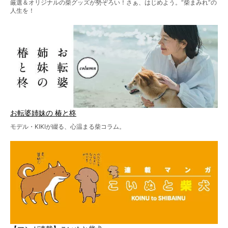
厳選＆オリジナルの柴グッズが勢ぞろい！さぁ、はじめよう。“柴まみれ”の
人生を！
お転婆姉妹の 椿と柊
モデル・KIKIが綴る、心温まる柴コラム。