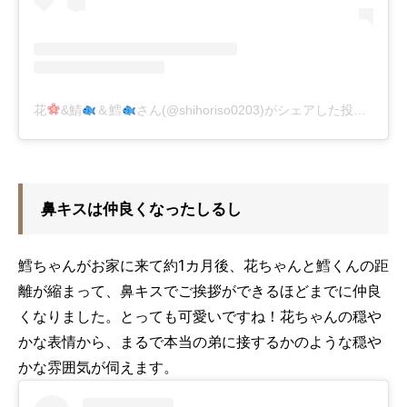
花
&鯖
＆鱈
さん(@shihoriso0203)がシェアした投稿
-
201
鼻キスは仲良くなったしるし
鱈ちゃんがお家に来て約1カ月後、花ちゃんと鱈くんの距
離が縮まって、鼻キスでご挨拶ができるほどまでに仲良
くなりました。とっても可愛いですね！花ちゃんの穏や
かな表情から、まるで本当の弟に接するかのような穏や
かな雰囲気が伺えます。