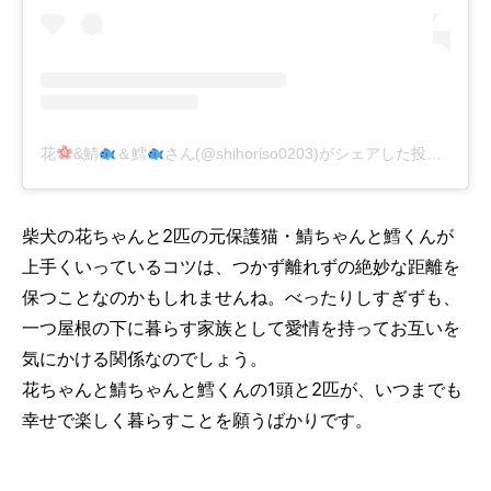
花
&鯖
＆鱈
さん(@shihoriso0203)がシェアした投稿
-
201
柴犬の花ちゃんと2匹の元保護猫・鯖ちゃんと鱈くんが
上手くいっているコツは、つかず離れずの絶妙な距離を
保つことなのかもしれませんね。べったりしすぎずも、
一つ屋根の下に暮らす家族として愛情を持ってお互いを
気にかける関係なのでしょう。
花ちゃんと鯖ちゃんと鱈くんの1頭と2匹が、いつまでも
幸せで楽しく暮らすことを願うばかりです。