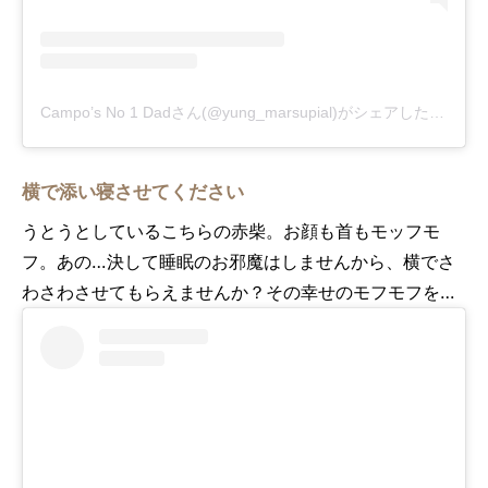
Campo’s No 1 Dadさん(@yung_marsupial)がシェアした投稿
-
2
横で添い寝させてください
うとうとしているこちらの赤柴。お顔も首もモッフモ
フ。あの…決して睡眠のお邪魔はしませんから、横でさ
わさわさせてもらえませんか？その幸せのモフモフを…