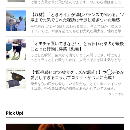
は違う光景が目に飛び込んできます。つぶらな瞳はさらに
つぶらに見え、モフモフのお顔はさらにモフモフに見えま
す。これはクセになる…！
【取材】「ときろう」が望むバランスで関わる。17
歳まで元気でこれた秘訣は干渉し過ぎない距離感
#38ときろう
平均寿命は12〜15歳と言われる柴犬。そこで我が『柴犬ラ
イフ』では、12歳を超えてもなお元気な柴犬を、憧れと敬
意を込めて“レジェンド柴”と呼んでいます。 この特集で
は、レジェンド柴たちのライフスタイルや食生活などにフ
「オモチャ置いてきなさい」と言われた柴犬が最後
ォーカスし、その元気の秘訣や、老犬と暮らすうえで大切
にとった行動に爆笑【動画】
だと思うことを、オーナーさんに語っていただきます。今
回登場してくれたのは、17歳のときろうくん。小さい頃か
ふとした瞬間、柴犬から出てしまう人間っぽさ。特にちょ
ら食が細かったため、何でも食べさせてきたということで
っとイラッとした時なんかは、人間っぽさを隠す気などな
すが、そんなときろうくんの長寿の秘訣とは。
いように見えます。もしかして本当の本当は、中身は人間
なんじゃ…？
【“既視感ゼロ”の柴犬グッズが爆誕！】ウ◯チ姿が
愛おしすぎるコラボプロダクトがついに完成！
柴犬を心の底から愛している私たち。とくに柴スマイルや
オコ柴、拒否柴は彼らの特徴があらわれていて大好き。
でもちょっと待て…もうひとつ、忘れてはならない愛おしい
ストア情報
シーンがあったぞ。それは、背中を丸めて“ウンチなう”の姿
だ。
そこで私たち柴犬ライフは、ドッグブランド「PEGION（ペ
ギオン）」とコラボしてオリジナルの柴グッズを製作！
Pick Up!
柴犬と暮らす人もそうでない人も、とにかく柴犬を愛して
やまない皆さまへ。とんでもない柴グッズが爆誕です！