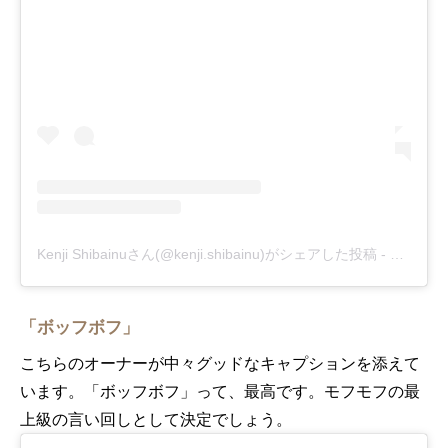
Kenji Shibainuさん(@kenji.shibainu)がシェアした投稿
-
2018年
「ボッフボフ」
こちらのオーナーが中々グッドなキャプションを添えて
います。「ボッフボフ」って、最高です。モフモフの最
上級の言い回しとして決定でしょう。