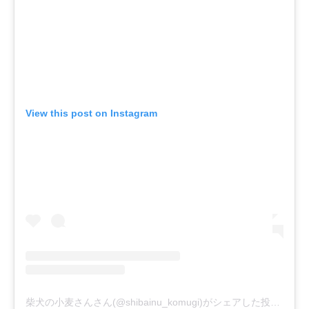
View this post on Instagram
柴犬の小麦さんさん(@shibainu_komugi)がシェアした投稿
-
20