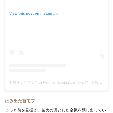
View this post on Instagram
白柴きなこママさん(@shiroshibakinako)がシェアした投稿
-
20
はみ出た首モフ
じっと前を見据え、柴犬の凛とした空気を醸し出してい