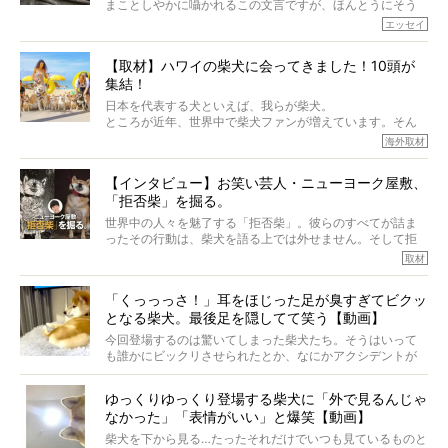
まことしやかに囁かれるこの文言ですが、ほんとうにそう
でしょうか？
エッセイ
もちろん、犬種としての完成度がとてつもなく高い柴犬だ
から、そういった側面はあります。
【取材】ハワイの柴犬に会ってきました！10頭が
でも、いざそれぞれの個体を見ていくと、丈夫で病気にも
集結！
なりにくい、とは言えないような気もするのです。
実際に「病気にならない」などということはないし、飼い
日本を代表する犬といえば、我らが柴犬。
主はそのためにやるべきことがある。
ところが近年、世界中で柴犬ファンが増えています。そん
今回は、柴犬に関わる方たちすべてに読んで欲しい、ある
な中「柴犬ライフ」が目をつけたのは、南の楽園ハワイ。
海外取材
柴犬とその家族のお話。
柴犬オーナーが多く、定期的にオフ会まで開催されている
ご本人からのレポートは、愛情たっぷりで示唆に富んだ物
とか。
語でした。
【インタビュー】お笑い芸人・ニューヨーク屋敷、
そんな噂を聞きつけ、今回はハワイの柴犬たちを取材して
「拒否柴」を掘る。
きました！
※文章はご本人の了承を得て編集しています
世界中の人々を魅了する「拒否柴」。彼らのすべてが詰ま
※画像はすべてイメージです
ったその行動は、柴犬を語る上では外せません。そして拒
※この記事は個人の感想であり、効果・効能を示すものではありません
否柴がここまで話題になるのは、“映える”ことも理由のひと
取材
つ。
では…拒否柴を「版画」にしてみたら、どんな作品ができあ
「くっっっさ！」耳をほじった足が臭すぎてビクッ
がるのでしょうか。
となる柴犬。最後足を隠してて笑う【動画】
最近版画製作を始めた、お笑いコンビ「ニューヨーク」の
屋敷裕政さんに、拒否柴を掘っていただきました！ イン
今回登場するのは驚いてしまった柴犬たち。そうはいって
タビューと合わせてご覧ください。
も誰かにビックリさせられたとか、なにかアクシデントが
起きたとか、そういうことが原因ではありません。全ての
原因は彼ら自身にあったのです…！
ゆっくりゆっくり登場する柴犬に「外で見るんじゃ
なかった」「表情がいい」と爆笑【動画】
柴犬を下から見る…たったそれだけでいつも見ているものと