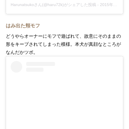
Harunatsukoさん(@haru72k)がシェアした投稿
-
2015年12月月27日午後4時07分PST
はみ出た頬モフ
どうやらオーナーにモフで遊ばれて、故意にそのままの
形をキープされてしまった模様。本犬が真顔なところが
なんだかツボ。