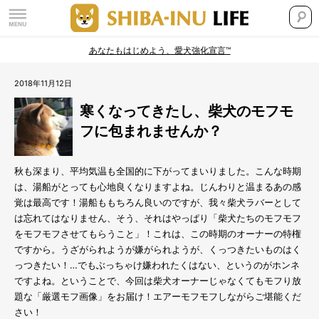
あなたもはじめよう、愛犬強化宣言™
2018年11月12日
寒くなってきたし、柴犬のモフモ
フに包まれませんか？
秋も深まり、平均気温も全国的に下がってまいりました。こんな時期
は、湯船がとっても心地良くなりますよね。じんわりと温まるあの感
覚は最高です！湯船ももちろん良いのですが、我々柴犬ラバーとして
は忘れてはなりません、そう、それはやっぱり「柴犬たちのモフモフ
をモフモフさせてもらうこと」！これは、この時期のオーナーの特権
ですから。うざがられようが嫌がられようが、くっつきたいものはく
っつきたい！…でもぶっちゃけ嫌われたくはない、というのがホンネ
ですよね。ということで、今回は柴犬オーナーじゃなくてもモフり放
題な「厳選モフ画像」をお届け！エアーモフモフしながらご堪能くだ
さい！