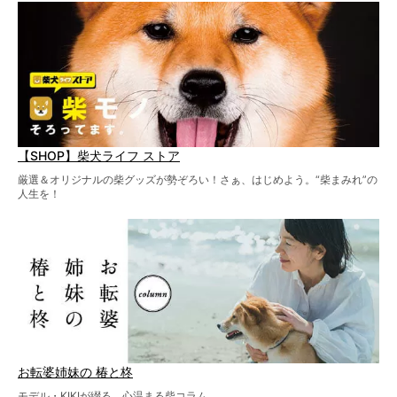
【SHOP】柴犬ライフ ストア
厳選＆オリジナルの柴グッズが勢ぞろい！さぁ、はじめよう。“柴まみれ”の
人生を！
お転婆姉妹の 椿と柊
モデル・KIKIが綴る、心温まる柴コラム。