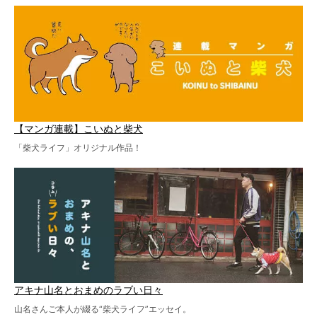
【マンガ連載】こいぬと柴犬
「柴犬ライフ」オリジナル作品！
アキナ山名とおまめのラブい日々
山名さんご本人が綴る“柴犬ライフ”エッセイ。