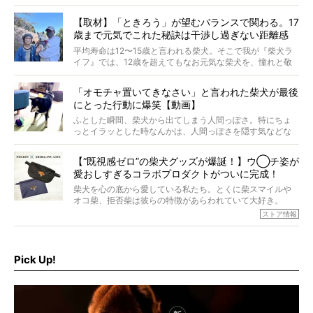
つぶらに見え、モフモフのお顔はさらにモフモフに見えま
す。これはクセになる…！
【取材】「ときろう」が望むバランスで関わる。17
歳まで元気でこれた秘訣は干渉し過ぎない距離感
#38ときろう
平均寿命は12〜15歳と言われる柴犬。そこで我が『柴犬ラ
イフ』では、12歳を超えてもなお元気な柴犬を、憧れと敬
意を込めて“レジェンド柴”と呼んでいます。 この特集で
は、レジェンド柴たちのライフスタイルや食生活などにフ
「オモチャ置いてきなさい」と言われた柴犬が最後
ォーカスし、その元気の秘訣や、老犬と暮らすうえで大切
にとった行動に爆笑【動画】
だと思うことを、オーナーさんに語っていただきます。今
回登場してくれたのは、17歳のときろうくん。小さい頃か
ふとした瞬間、柴犬から出てしまう人間っぽさ。特にちょ
ら食が細かったため、何でも食べさせてきたということで
っとイラッとした時なんかは、人間っぽさを隠す気などな
すが、そんなときろうくんの長寿の秘訣とは。
いように見えます。もしかして本当の本当は、中身は人間
なんじゃ…？
【“既視感ゼロ”の柴犬グッズが爆誕！】ウ◯チ姿が
愛おしすぎるコラボプロダクトがついに完成！
柴犬を心の底から愛している私たち。とくに柴スマイルや
オコ柴、拒否柴は彼らの特徴があらわれていて大好き。
でもちょっと待て…もうひとつ、忘れてはならない愛おしい
ストア情報
シーンがあったぞ。それは、背中を丸めて“ウンチなう”の姿
だ。
そこで私たち柴犬ライフは、ドッグブランド「PEGION（ペ
ギオン）」とコラボしてオリジナルの柴グッズを製作！
Pick Up!
柴犬と暮らす人もそうでない人も、とにかく柴犬を愛して
やまない皆さまへ。とんでもない柴グッズが爆誕です！