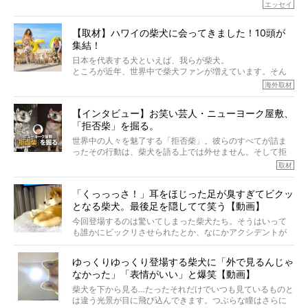
でしょうか？
エッセイ
もちろん、犬種としての完成度がとてつもなく高い柴犬だ
から、そういった側面はあります。
【取材】ハワイの柴犬に会ってきました！10頭が
でも、いざそれぞれの個体を見ていくと、丈夫で病気にも
集結！
なりにくい、とは言えないような気もするのです。
実際に「病気にならない」などということはないし、飼い
日本を代表する犬といえば、我らが柴犬。
主はそのためにやるべきことがある。
ところが近年、世界中で柴犬ファンが増えています。そん
今回は、柴犬に関わる方たちすべてに読んで欲しい、ある
な中「柴犬ライフ」が目をつけたのは、南の楽園ハワイ。
海外取材
柴犬とその家族のお話。
柴犬オーナーが多く、定期的にオフ会まで開催されている
ご本人からのレポートは、愛情たっぷりで示唆に富んだ物
とか。
語でした。
【インタビュー】お笑い芸人・ニューヨーク屋敷、
そんな噂を聞きつけ、今回はハワイの柴犬たちを取材して
「拒否柴」を掘る。
きました！
※文章はご本人の了承を得て編集しています
世界中の人々を魅了する「拒否柴」。彼らのすべてが詰ま
※画像はすべてイメージです
ったその行動は、柴犬を語る上では外せません。そして拒
※この記事は個人の感想であり、効果・効能を示すものではありません
否柴がここまで話題になるのは、“映える”ことも理由のひと
取材
つ。
では…拒否柴を「版画」にしてみたら、どんな作品ができあ
「くっっっさ！」耳をほじった足が臭すぎてビクッ
がるのでしょうか。
となる柴犬。最後足を隠してて笑う【動画】
最近版画製作を始めた、お笑いコンビ「ニューヨーク」の
屋敷裕政さんに、拒否柴を掘っていただきました！ イン
今回登場するのは驚いてしまった柴犬たち。そうはいって
タビューと合わせてご覧ください。
も誰かにビックリさせられたとか、なにかアクシデントが
起きたとか、そういうことが原因ではありません。全ての
原因は彼ら自身にあったのです…！
ゆっくりゆっくり登場する柴犬に「外で見るんじゃ
なかった」「表情がいい」と爆笑【動画】
柴犬を下から見る…たったそれだけでいつも見ているものと
は違う光景が目に飛び込んできます。つぶらな瞳はさらに