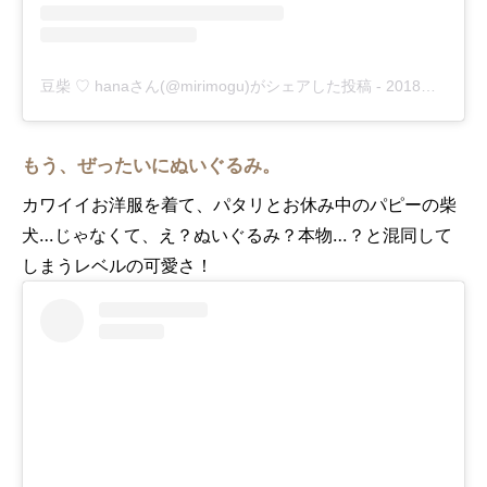
豆柴 ♡ hanaさん(@mirimogu)がシェアした投稿
-
2018年 8月月30日午前3時16分PDT
もう、ぜったいにぬいぐるみ。
カワイイお洋服を着て、パタリとお休み中のパピーの柴
犬…じゃなくて、え？ぬいぐるみ？本物…？と混同して
しまうレベルの可愛さ！