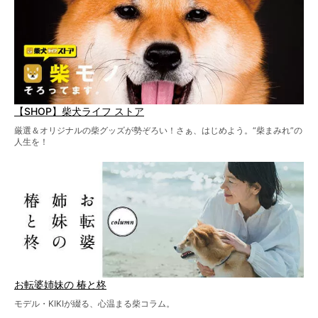
【SHOP】柴犬ライフ ストア
厳選＆オリジナルの柴グッズが勢ぞろい！さぁ、はじめよう。“柴まみれ”の
人生を！
お転婆姉妹の 椿と柊
モデル・KIKIが綴る、心温まる柴コラム。