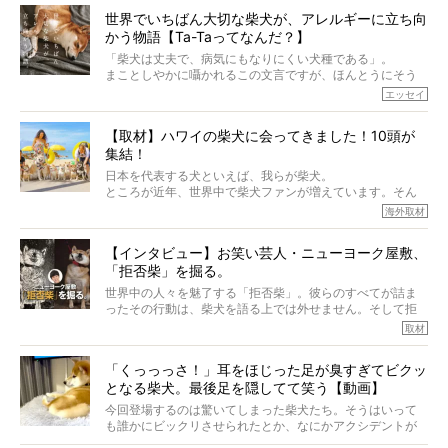
世界でいちばん大切な柴犬が、アレルギーに立ち向
かう物語【Ta-Taってなんだ？】
「柴犬は丈夫で、病気にもなりにくい犬種である」。
まことしやかに囁かれるこの文言ですが、ほんとうにそう
でしょうか？
エッセイ
もちろん、犬種としての完成度がとてつもなく高い柴犬だ
から、そういった側面はあります。
【取材】ハワイの柴犬に会ってきました！10頭が
でも、いざそれぞれの個体を見ていくと、丈夫で病気にも
集結！
なりにくい、とは言えないような気もするのです。
実際に「病気にならない」などということはないし、飼い
日本を代表する犬といえば、我らが柴犬。
主はそのためにやるべきことがある。
ところが近年、世界中で柴犬ファンが増えています。そん
今回は、柴犬に関わる方たちすべてに読んで欲しい、ある
な中「柴犬ライフ」が目をつけたのは、南の楽園ハワイ。
海外取材
柴犬とその家族のお話。
柴犬オーナーが多く、定期的にオフ会まで開催されている
ご本人からのレポートは、愛情たっぷりで示唆に富んだ物
とか。
語でした。
【インタビュー】お笑い芸人・ニューヨーク屋敷、
そんな噂を聞きつけ、今回はハワイの柴犬たちを取材して
「拒否柴」を掘る。
きました！
※文章はご本人の了承を得て編集しています
世界中の人々を魅了する「拒否柴」。彼らのすべてが詰ま
※画像はすべてイメージです
ったその行動は、柴犬を語る上では外せません。そして拒
※この記事は個人の感想であり、効果・効能を示すものではありません
否柴がここまで話題になるのは、“映える”ことも理由のひと
取材
つ。
では…拒否柴を「版画」にしてみたら、どんな作品ができあ
「くっっっさ！」耳をほじった足が臭すぎてビクッ
がるのでしょうか。
となる柴犬。最後足を隠してて笑う【動画】
最近版画製作を始めた、お笑いコンビ「ニューヨーク」の
屋敷裕政さんに、拒否柴を掘っていただきました！ イン
今回登場するのは驚いてしまった柴犬たち。そうはいって
タビューと合わせてご覧ください。
も誰かにビックリさせられたとか、なにかアクシデントが
起きたとか、そういうことが原因ではありません。全ての