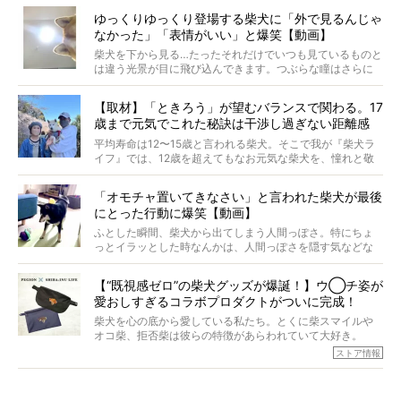
原因は彼ら自身にあったのです…！
ゆっくりゆっくり登場する柴犬に「外で見るんじゃ
なかった」「表情がいい」と爆笑【動画】
柴犬を下から見る…たったそれだけでいつも見ているものと
は違う光景が目に飛び込んできます。つぶらな瞳はさらに
つぶらに見え、モフモフのお顔はさらにモフモフに見えま
す。これはクセになる…！
【取材】「ときろう」が望むバランスで関わる。17
歳まで元気でこれた秘訣は干渉し過ぎない距離感
#38ときろう
平均寿命は12〜15歳と言われる柴犬。そこで我が『柴犬ラ
イフ』では、12歳を超えてもなお元気な柴犬を、憧れと敬
意を込めて“レジェンド柴”と呼んでいます。 この特集で
は、レジェンド柴たちのライフスタイルや食生活などにフ
「オモチャ置いてきなさい」と言われた柴犬が最後
ォーカスし、その元気の秘訣や、老犬と暮らすうえで大切
にとった行動に爆笑【動画】
だと思うことを、オーナーさんに語っていただきます。今
回登場してくれたのは、17歳のときろうくん。小さい頃か
ふとした瞬間、柴犬から出てしまう人間っぽさ。特にちょ
ら食が細かったため、何でも食べさせてきたということで
っとイラッとした時なんかは、人間っぽさを隠す気などな
すが、そんなときろうくんの長寿の秘訣とは。
いように見えます。もしかして本当の本当は、中身は人間
なんじゃ…？
【“既視感ゼロ”の柴犬グッズが爆誕！】ウ◯チ姿が
愛おしすぎるコラボプロダクトがついに完成！
柴犬を心の底から愛している私たち。とくに柴スマイルや
オコ柴、拒否柴は彼らの特徴があらわれていて大好き。
でもちょっと待て…もうひとつ、忘れてはならない愛おしい
ストア情報
シーンがあったぞ。それは、背中を丸めて“ウンチなう”の姿
だ。
そこで私たち柴犬ライフは、ドッグブランド「PEGION（ペ