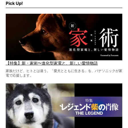
ギオン）」とコラボしてオリジナルの柴グッズを製作！
Pick Up!
柴犬と暮らす人もそうでない人も、とにかく柴犬を愛して
やまない皆さまへ。とんでもない柴グッズが爆誕です！
【特集】新・家術〜進化型家電と、新しい愛情物語
家族だけど、ヒトとは違う。「愛犬とともに生きる」を、パナソニックが家
電で応援します。