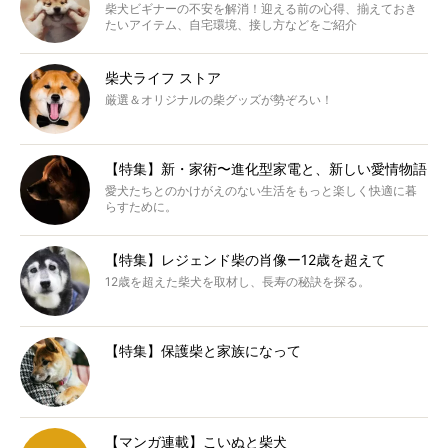
柴犬ビギナーの不安を解消！迎える前の心得、揃えておき
たいアイテム、自宅環境、接し方などをご紹介
柴犬ライフ ストア
厳選＆オリジナルの柴グッズが勢ぞろい！
【特集】新・家術〜進化型家電と、新しい愛情物語
愛犬たちとのかけがえのない生活をもっと楽しく快適に暮
らすために。
【特集】レジェンド柴の肖像ー12歳を超えて
12歳を超えた柴犬を取材し、長寿の秘訣を探る。
【特集】保護柴と家族になって
【マンガ連載】こいぬと柴犬