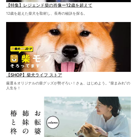
【特集】レジェンド柴の肖像ー12歳を超えて
12歳を超えた柴犬を取材し、長寿の秘訣を探る。
【SHOP】柴犬ライフ ストア
厳選＆オリジナルの柴グッズが勢ぞろい！さぁ、はじめよう。“柴まみれ”の
人生を！