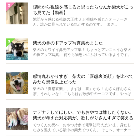
隙間から視線を感じると思ったらなんか柴犬がこっ
ち見てた【動画】
隙間から感じる視線の正体 ふと視線を感じたオーナーさ
ん。誰かに見られている気がするのです。 まさ...
柴犬の鼻のドアップ写真集めました
柴犬のカワイイ鼻先アップ集！ ちょっとアンニュイな柴犬
の鼻アップ写真。 何やら物思いにふけっているようです。
ま...
感情丸わかりすぎ！柴犬の「喜怒哀楽顔」を比べて
みたら想像以上だった
柴犬の「喜怒哀楽」、まずは「喜」から！ おさんぽおさん
ぽ、うれしいな！ こちらはお散歩中の一コマです。やっぱ
り...
ナデナデしてほしい、でもおやつは離したくない。
柴犬が考えた対応策が、欲しがりさんすぎて笑える
【動画】
てつくんの元へ、おやつ持参で電撃訪問 ただいま、身だし
なみを整えている最中の柴犬てつくん。 そこへ、オーナー
さ...