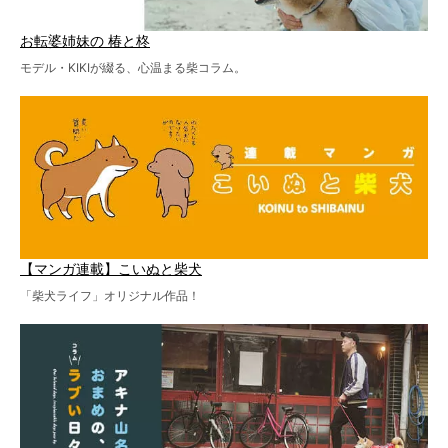
お転婆姉妹の 椿と柊
モデル・KIKIが綴る、心温まる柴コラム。
【マンガ連載】こいぬと柴犬
「柴犬ライフ」オリジナル作品！