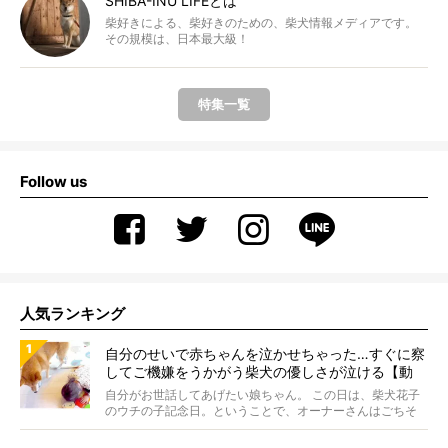
SHIBA-INU LIFEとは
柴好きによる、柴好きのための、柴犬情報メディアです。
その規模は、日本最大級！
特集一覧
Follow us
人気ランキング
自分のせいで赤ちゃんを泣かせちゃった…すぐに察
してご機嫌をうかがう柴犬の優しさが泣ける【動
画】
自分がお世話してあげたい娘ちゃん。 この日は、柴犬花子
のウチの子記念日。ということで、オーナーさんはごちそ
うを...