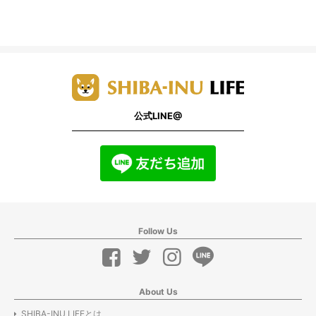
公式LINE@
Follow Us
About Us
SHIBA-INU LIFEとは