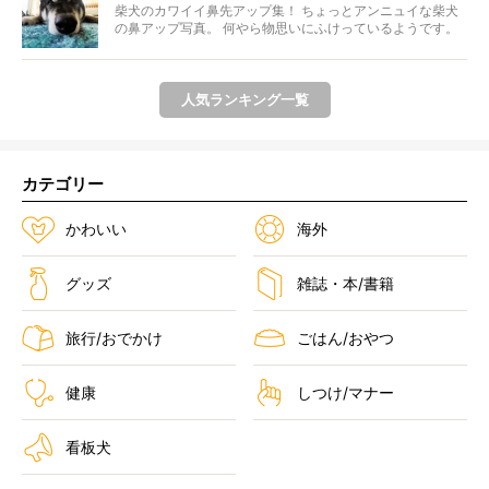
柴犬のカワイイ鼻先アップ集！ ちょっとアンニュイな柴犬
の鼻アップ写真。 何やら物思いにふけっているようです。
ま...
人気ランキング一覧
カテゴリー
かわいい
海外
グッズ
雑誌・本/書籍
旅行/おでかけ
ごはん/おやつ
健康
しつけ/マナー
看板犬