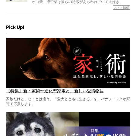
オコ柴、拒否柴は彼らの特徴があらわれていて大好き。
でもちょっと待て…もうひとつ、忘れてはならない愛おしい
ストア情報
シーンがあったぞ。それは、背中を丸めて“ウンチなう”の姿
だ。
そこで私たち柴犬ライフは、ドッグブランド「PEGION（ペ
ギオン）」とコラボしてオリジナルの柴グッズを製作！
Pick Up!
柴犬と暮らす人もそうでない人も、とにかく柴犬を愛して
やまない皆さまへ。とんでもない柴グッズが爆誕です！
【特集】新・家術〜進化型家電と、新しい愛情物語
家族だけど、ヒトとは違う。「愛犬とともに生きる」を、パナソニックが家
電で応援します。