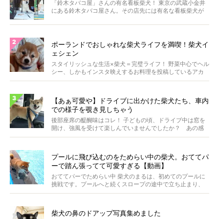
「鈴木タバコ屋」さんの有名看板柴犬！ 東京の武蔵小金井
にある鈴木タバコ屋さん。その店先には有名な看板柴犬が
いま...
ポーランドでおしゃれな柴犬ライフを満喫！柴犬イ
ェシェン
スタイリッシュな生活×柴犬＝完璧ライフ！ 野菜中心でヘル
シー、しかもインスタ映えするお料理を投稿しているアカ
ウ...
【あぁ可愛や】ドライブに出かけた柴犬たち、車内
での様子を覗き見しちゃう
後部座席の醍醐味はコレ！ 子どもの頃、ドライブ中は窓を
開け、強風を受けて楽しんでいませんでしたか？ あの感
じが...
プールに飛び込むのをためらい中の柴犬。おててパ
ーで踏ん張ってて可愛すぎる【動画】
おててパーでためらい中 柴犬のまるは、初めてのプールに
挑戦です。プールへと続くスロープの途中で立ち止まり、
前足...
柴犬の鼻のドアップ写真集めました