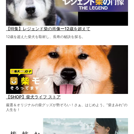
【特集】レジェンド柴の肖像ー12歳を超えて
12歳を超えた柴犬を取材し、長寿の秘訣を探る。
【SHOP】柴犬ライフ ストア
厳選＆オリジナルの柴グッズが勢ぞろい！さぁ、はじめよう。“柴まみれ”の
人生を！