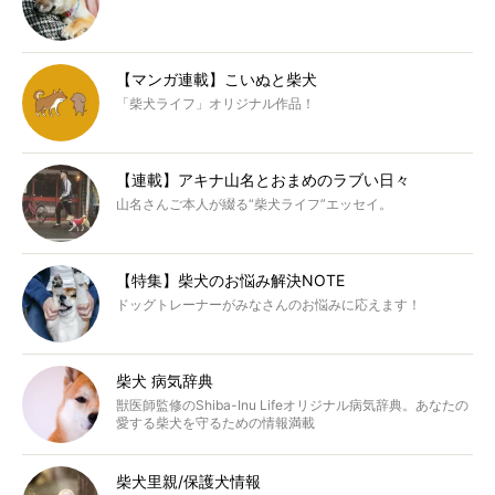
【マンガ連載】こいぬと柴犬
「柴犬ライフ」オリジナル作品！
【連載】アキナ山名とおまめのラブい日々
山名さんご本人が綴る“柴犬ライフ”エッセイ。
【特集】柴犬のお悩み解決NOTE
ドッグトレーナーがみなさんのお悩みに応えます！
柴犬 病気辞典
獣医師監修のShiba-Inu Lifeオリジナル病気辞典。あなたの
愛する柴犬を守るための情報満載
柴犬里親/保護犬情報