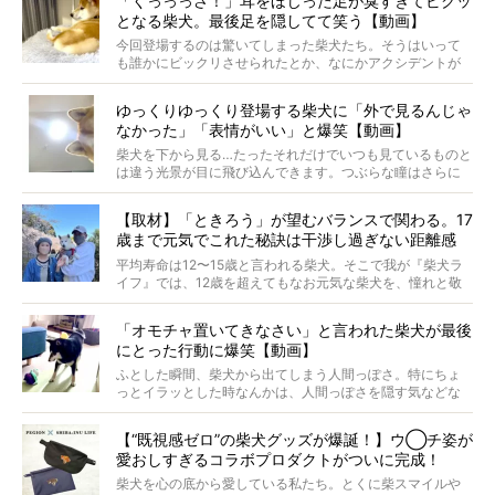
「くっっっさ！」耳をほじった足が臭すぎてビクッ
がるのでしょうか。
となる柴犬。最後足を隠してて笑う【動画】
最近版画製作を始めた、お笑いコンビ「ニューヨーク」の
屋敷裕政さんに、拒否柴を掘っていただきました！ イン
今回登場するのは驚いてしまった柴犬たち。そうはいって
タビューと合わせてご覧ください。
も誰かにビックリさせられたとか、なにかアクシデントが
起きたとか、そういうことが原因ではありません。全ての
原因は彼ら自身にあったのです…！
ゆっくりゆっくり登場する柴犬に「外で見るんじゃ
なかった」「表情がいい」と爆笑【動画】
柴犬を下から見る…たったそれだけでいつも見ているものと
は違う光景が目に飛び込んできます。つぶらな瞳はさらに
つぶらに見え、モフモフのお顔はさらにモフモフに見えま
す。これはクセになる…！
【取材】「ときろう」が望むバランスで関わる。17
歳まで元気でこれた秘訣は干渉し過ぎない距離感
#38ときろう
平均寿命は12〜15歳と言われる柴犬。そこで我が『柴犬ラ
イフ』では、12歳を超えてもなお元気な柴犬を、憧れと敬
意を込めて“レジェンド柴”と呼んでいます。 この特集で
は、レジェンド柴たちのライフスタイルや食生活などにフ
「オモチャ置いてきなさい」と言われた柴犬が最後
ォーカスし、その元気の秘訣や、老犬と暮らすうえで大切
にとった行動に爆笑【動画】
だと思うことを、オーナーさんに語っていただきます。今
回登場してくれたのは、17歳のときろうくん。小さい頃か
ふとした瞬間、柴犬から出てしまう人間っぽさ。特にちょ
ら食が細かったため、何でも食べさせてきたということで
っとイラッとした時なんかは、人間っぽさを隠す気などな
すが、そんなときろうくんの長寿の秘訣とは。
いように見えます。もしかして本当の本当は、中身は人間
なんじゃ…？
【“既視感ゼロ”の柴犬グッズが爆誕！】ウ◯チ姿が
愛おしすぎるコラボプロダクトがついに完成！
柴犬を心の底から愛している私たち。とくに柴スマイルや