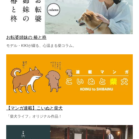
お転婆姉妹の 椿と柊
モデル・KIKIが綴る、心温まる柴コラム。
【マンガ連載】こいぬと柴犬
「柴犬ライフ」オリジナル作品！