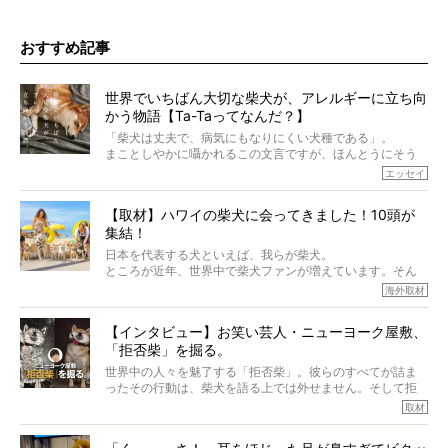
おすすめ記事
世界でいちばん大切な柴犬が、アレルギーに立ち向
かう物語【Ta-Taってなんだ？】
「柴犬は丈夫で、病気にもなりにくい犬種である」。
まことしやかに囁かれるこの文言ですが、ほんとうにそう
でしょうか？
エッセイ
もちろん、犬種としての完成度がとてつもなく高い柴犬だ
から、そういった側面はあります。
【取材】ハワイの柴犬に会ってきました！10頭が
でも、いざそれぞれの個体を見ていくと、丈夫で病気にも
集結！
なりにくい、とは言えないような気もするのです。
実際に「病気にならない」などということはないし、飼い
日本を代表する犬といえば、我らが柴犬。
主はそのためにやるべきことがある。
ところが近年、世界中で柴犬ファンが増えています。そん
今回は、柴犬に関わる方たちすべてに読んで欲しい、ある
な中「柴犬ライフ」が目をつけたのは、南の楽園ハワイ。
海外取材
柴犬とその家族のお話。
柴犬オーナーが多く、定期的にオフ会まで開催されている
ご本人からのレポートは、愛情たっぷりで示唆に富んだ物
とか。
語でした。
【インタビュー】お笑い芸人・ニューヨーク屋敷、
そんな噂を聞きつけ、今回はハワイの柴犬たちを取材して
「拒否柴」を掘る。
きました！
※文章はご本人の了承を得て編集しています
世界中の人々を魅了する「拒否柴」。彼らのすべてが詰ま
※画像はすべてイメージです
ったその行動は、柴犬を語る上では外せません。そして拒
※この記事は個人の感想であり、効果・効能を示すものではありません
否柴がここまで話題になるのは、“映える”ことも理由のひと
取材
つ。
では…拒否柴を「版画」にしてみたら、どんな作品ができあ