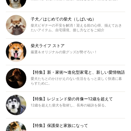
子犬／はじめての柴犬（しばいぬ）
柴犬ビギナーの不安を解消！迎える前の心得、揃えておき
たいアイテム、自宅環境、接し方などをご紹介
柴犬ライフ ストア
厳選＆オリジナルの柴グッズが勢ぞろい！
【特集】新・家術〜進化型家電と、新しい愛情物語
愛犬たちとのかけがえのない生活をもっと楽しく快適に暮
らすために。
【特集】レジェンド柴の肖像ー12歳を超えて
12歳を超えた柴犬を取材し、長寿の秘訣を探る。
【特集】保護柴と家族になって