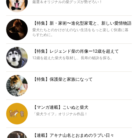
厳選＆オリジナルの柴グッズが勢ぞろい！
【特集】新・家術〜進化型家電と、新しい愛情物語
愛犬たちとのかけがえのない生活をもっと楽しく快適に暮
らすために。
【特集】レジェンド柴の肖像ー12歳を超えて
12歳を超えた柴犬を取材し、長寿の秘訣を探る。
【特集】保護柴と家族になって
【マンガ連載】こいぬと柴犬
「柴犬ライフ」オリジナル作品！
【連載】アキナ山名とおまめのラブい日々