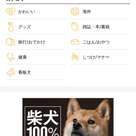
かわいい
海外
グッズ
雑誌・本/書籍
旅行/おでかけ
ごはん/おやつ
健康
しつけ/マナー
看板犬