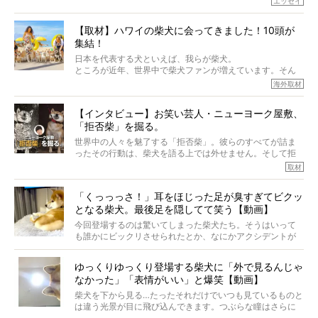
エッセイ
もちろん、犬種としての完成度がとてつもなく高い柴犬だ
から、そういった側面はあります。
【取材】ハワイの柴犬に会ってきました！10頭が
でも、いざそれぞれの個体を見ていくと、丈夫で病気にも
集結！
なりにくい、とは言えないような気もするのです。
実際に「病気にならない」などということはないし、飼い
日本を代表する犬といえば、我らが柴犬。
主はそのためにやるべきことがある。
ところが近年、世界中で柴犬ファンが増えています。そん
今回は、柴犬に関わる方たちすべてに読んで欲しい、ある
な中「柴犬ライフ」が目をつけたのは、南の楽園ハワイ。
海外取材
柴犬とその家族のお話。
柴犬オーナーが多く、定期的にオフ会まで開催されている
ご本人からのレポートは、愛情たっぷりで示唆に富んだ物
とか。
語でした。
【インタビュー】お笑い芸人・ニューヨーク屋敷、
そんな噂を聞きつけ、今回はハワイの柴犬たちを取材して
「拒否柴」を掘る。
きました！
※文章はご本人の了承を得て編集しています
世界中の人々を魅了する「拒否柴」。彼らのすべてが詰ま
※画像はすべてイメージです
ったその行動は、柴犬を語る上では外せません。そして拒
※この記事は個人の感想であり、効果・効能を示すものではありません
否柴がここまで話題になるのは、“映える”ことも理由のひと
取材
つ。
では…拒否柴を「版画」にしてみたら、どんな作品ができあ
「くっっっさ！」耳をほじった足が臭すぎてビクッ
がるのでしょうか。
となる柴犬。最後足を隠してて笑う【動画】
最近版画製作を始めた、お笑いコンビ「ニューヨーク」の
屋敷裕政さんに、拒否柴を掘っていただきました！ イン
今回登場するのは驚いてしまった柴犬たち。そうはいって
タビューと合わせてご覧ください。
も誰かにビックリさせられたとか、なにかアクシデントが
起きたとか、そういうことが原因ではありません。全ての
原因は彼ら自身にあったのです…！
ゆっくりゆっくり登場する柴犬に「外で見るんじゃ
なかった」「表情がいい」と爆笑【動画】
柴犬を下から見る…たったそれだけでいつも見ているものと
は違う光景が目に飛び込んできます。つぶらな瞳はさらに
つぶらに見え、モフモフのお顔はさらにモフモフに見えま