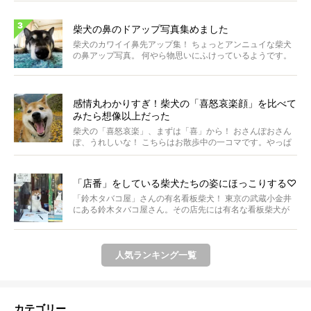
柴犬の鼻のドアップ写真集めました
柴犬のカワイイ鼻先アップ集！ ちょっとアンニュイな柴犬
の鼻アップ写真。 何やら物思いにふけっているようです。
ま...
感情丸わかりすぎ！柴犬の「喜怒哀楽顔」を比べて
みたら想像以上だった
柴犬の「喜怒哀楽」、まずは「喜」から！ おさんぽおさん
ぽ、うれしいな！ こちらはお散歩中の一コマです。やっぱ
り...
「店番」をしている柴犬たちの姿にほっこりする♡
「鈴木タバコ屋」さんの有名看板柴犬！ 東京の武蔵小金井
にある鈴木タバコ屋さん。その店先には有名な看板柴犬が
いま...
人気ランキング一覧
カテゴリー