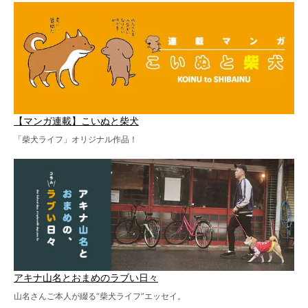
【マンガ連載】こいぬと柴犬
「柴犬ライフ」オリジナル作品！
アキナ山名とおまめのラブい日々
山名さんご本人が綴る“柴犬ライフ”エッセイ。