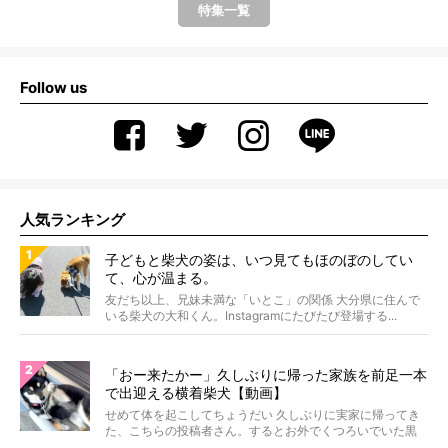
特集一覧
Follow us
人気ランキング
子どもと柴犬の姿は、いつ見てもほのぼのしてい
て、心が温まる。
友だち以上、兄妹未満な「いとこ」の関係 大分県に住んで
いる柴犬の大和くん。Instagramにたびたび登場する...
「おー来たかー」久しぶりに帰った家族を前足一本
で出迎える横着柴犬【動画】
せめて体を起こしてちょうだい 久しぶりに実家に帰ってき
た、こちらの投稿者さん。するとお外でくつろいでいた黒
柴さ...