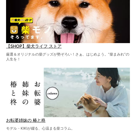
【SHOP】柴犬ライフ ストア
厳選＆オリジナルの柴グッズが勢ぞろい！さぁ、はじめよう。“柴まみれ”の
人生を！
お転婆姉妹の 椿と柊
モデル・KIKIが綴る、心温まる柴コラム。