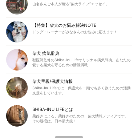
山名さんご本人が綴る“柴犬ライフ”エッセイ。
【特集】柴犬のお悩み解決NOTE
ドッグトレーナーがみなさんのお悩みに応えます！
柴犬 病気辞典
獣医師監修のShiba-Inu Lifeオリジナル病気辞典。あなたの
愛する柴犬を守るための情報満載
柴犬里親/保護犬情報
Shiba-Inu Lifeでは、保護犬を一頭でも多く救うための活動
支援をしています。
SHIBA-INU LIFEとは
柴好きによる、柴好きのための、柴犬情報メディアです。
その規模は、日本最大級！