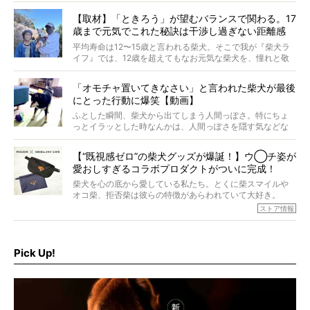
す。これはクセになる…！
【取材】「ときろう」が望むバランスで関わる。17
歳まで元気でこれた秘訣は干渉し過ぎない距離感
#38ときろう
平均寿命は12〜15歳と言われる柴犬。そこで我が『柴犬ラ
イフ』では、12歳を超えてもなお元気な柴犬を、憧れと敬
意を込めて“レジェンド柴”と呼んでいます。 この特集で
は、レジェンド柴たちのライフスタイルや食生活などにフ
「オモチャ置いてきなさい」と言われた柴犬が最後
ォーカスし、その元気の秘訣や、老犬と暮らすうえで大切
にとった行動に爆笑【動画】
だと思うことを、オーナーさんに語っていただきます。今
回登場してくれたのは、17歳のときろうくん。小さい頃か
ふとした瞬間、柴犬から出てしまう人間っぽさ。特にちょ
ら食が細かったため、何でも食べさせてきたということで
っとイラッとした時なんかは、人間っぽさを隠す気などな
すが、そんなときろうくんの長寿の秘訣とは。
いように見えます。もしかして本当の本当は、中身は人間
なんじゃ…？
【“既視感ゼロ”の柴犬グッズが爆誕！】ウ◯チ姿が
愛おしすぎるコラボプロダクトがついに完成！
柴犬を心の底から愛している私たち。とくに柴スマイルや
オコ柴、拒否柴は彼らの特徴があらわれていて大好き。
でもちょっと待て…もうひとつ、忘れてはならない愛おしい
ストア情報
シーンがあったぞ。それは、背中を丸めて“ウンチなう”の姿
だ。
そこで私たち柴犬ライフは、ドッグブランド「PEGION（ペ
ギオン）」とコラボしてオリジナルの柴グッズを製作！
Pick Up!
柴犬と暮らす人もそうでない人も、とにかく柴犬を愛して
やまない皆さまへ。とんでもない柴グッズが爆誕です！