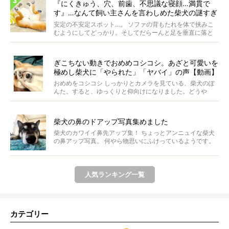
『にくきゅう、穴、前歯、不思議な寝顔…満貫で
す』…なんて飼い主さんを言わしめた柴犬の謎すぎ
る寝相がコチラです。
安定の不安定スポット…。 ソファの背もたれを体で挟みこ
むようにしてどっかり。そしてだらーんと足を垂直に落と
して...
ぎこちない動きでおめめコシコシ。あざと可愛いを
極めし柴犬に「やられた」「ヤバイ」の声【動画】
おめめをコシコシ しっかりとカメラを見ている、柴犬のぽ
んた。すると、ゆっくりと仰向けになりました。どうや
ら、お...
柴犬の鼻のドアップ写真集めました
柴犬のカワイイ鼻先アップ集！ ちょっとアンニュイな柴犬
の鼻アップ写真。 何やら物思いにふけっているようです。
ま...
人気ランキング一覧
カテゴリー