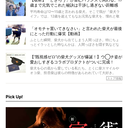
歳まで元気でこれた秘訣は干渉し過ぎない距離感
#38ときろう
平均寿命は12〜15歳と言われる柴犬。そこで我が『柴犬ラ
イフ』では、12歳を超えてもなお元気な柴犬を、憧れと敬
意を込めて“レジェンド柴”と呼んでいます。 この特集で
は、レジェンド柴たちのライフスタイルや食生活などにフ
「オモチャ置いてきなさい」と言われた柴犬が最後
ォーカスし、その元気の秘訣や、老犬と暮らすうえで大切
にとった行動に爆笑【動画】
だと思うことを、オーナーさんに語っていただきます。今
回登場してくれたのは、17歳のときろうくん。小さい頃か
ふとした瞬間、柴犬から出てしまう人間っぽさ。特にちょ
ら食が細かったため、何でも食べさせてきたということで
っとイラッとした時なんかは、人間っぽさを隠す気などな
すが、そんなときろうくんの長寿の秘訣とは。
いように見えます。もしかして本当の本当は、中身は人間
なんじゃ…？
【“既視感ゼロ”の柴犬グッズが爆誕！】ウ◯チ姿が
愛おしすぎるコラボプロダクトがついに完成！
柴犬を心の底から愛している私たち。とくに柴スマイルや
オコ柴、拒否柴は彼らの特徴があらわれていて大好き。
でもちょっと待て…もうひとつ、忘れてはならない愛おしい
ストア情報
シーンがあったぞ。それは、背中を丸めて“ウンチなう”の姿
だ。
そこで私たち柴犬ライフは、ドッグブランド「PEGION（ペ
ギオン）」とコラボしてオリジナルの柴グッズを製作！
Pick Up!
柴犬と暮らす人もそうでない人も、とにかく柴犬を愛して
やまない皆さまへ。とんでもない柴グッズが爆誕です！