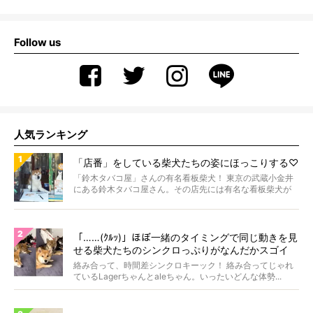
Follow us
人気ランキング
「店番」をしている柴犬たちの姿にほっこりする♡
「鈴木タバコ屋」さんの有名看板柴犬！ 東京の武蔵小金井
にある鈴木タバコ屋さん。その店先には有名な看板柴犬が
いま...
「……(ｸﾙｯ)」ほぼ一緒のタイミングで同じ動きを見
せる柴犬たちのシンクロっぷりがなんだかスゴイ
絡み合って、時間差シンクロキーック！ 絡み合ってじゃれ
ているLagerちゃんとaleちゃん。いったいどんな体勢...