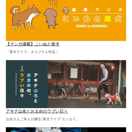
【マンガ連載】こいぬと柴犬
「柴犬ライフ」オリジナル作品！
アキナ山名とおまめのラブい日々
山名さんご本人が綴る“柴犬ライフ”エッセイ。