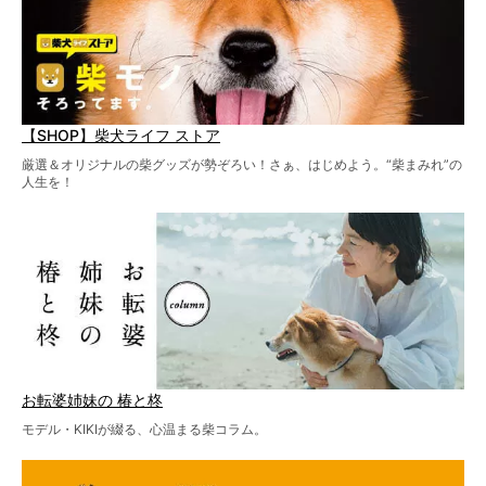
【SHOP】柴犬ライフ ストア
厳選＆オリジナルの柴グッズが勢ぞろい！さぁ、はじめよう。“柴まみれ”の
人生を！
お転婆姉妹の 椿と柊
モデル・KIKIが綴る、心温まる柴コラム。