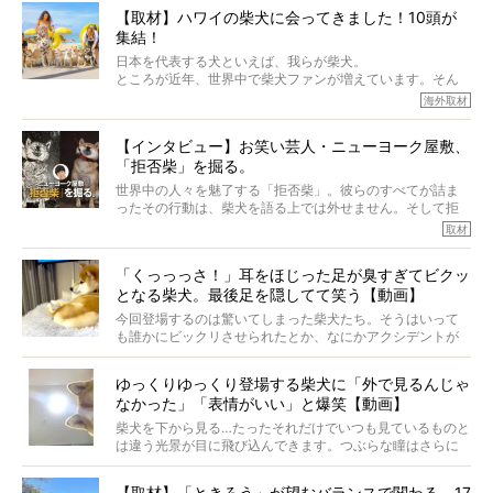
から、そういった側面はあります。
【取材】ハワイの柴犬に会ってきました！10頭が
でも、いざそれぞれの個体を見ていくと、丈夫で病気にも
集結！
なりにくい、とは言えないような気もするのです。
実際に「病気にならない」などということはないし、飼い
日本を代表する犬といえば、我らが柴犬。
主はそのためにやるべきことがある。
ところが近年、世界中で柴犬ファンが増えています。そん
今回は、柴犬に関わる方たちすべてに読んで欲しい、ある
な中「柴犬ライフ」が目をつけたのは、南の楽園ハワイ。
海外取材
柴犬とその家族のお話。
柴犬オーナーが多く、定期的にオフ会まで開催されている
ご本人からのレポートは、愛情たっぷりで示唆に富んだ物
とか。
語でした。
【インタビュー】お笑い芸人・ニューヨーク屋敷、
そんな噂を聞きつけ、今回はハワイの柴犬たちを取材して
「拒否柴」を掘る。
きました！
※文章はご本人の了承を得て編集しています
世界中の人々を魅了する「拒否柴」。彼らのすべてが詰ま
※画像はすべてイメージです
ったその行動は、柴犬を語る上では外せません。そして拒
※この記事は個人の感想であり、効果・効能を示すものではありません
否柴がここまで話題になるのは、“映える”ことも理由のひと
取材
つ。
では…拒否柴を「版画」にしてみたら、どんな作品ができあ
「くっっっさ！」耳をほじった足が臭すぎてビクッ
がるのでしょうか。
となる柴犬。最後足を隠してて笑う【動画】
最近版画製作を始めた、お笑いコンビ「ニューヨーク」の
屋敷裕政さんに、拒否柴を掘っていただきました！ イン
今回登場するのは驚いてしまった柴犬たち。そうはいって
タビューと合わせてご覧ください。
も誰かにビックリさせられたとか、なにかアクシデントが
起きたとか、そういうことが原因ではありません。全ての
原因は彼ら自身にあったのです…！
ゆっくりゆっくり登場する柴犬に「外で見るんじゃ
なかった」「表情がいい」と爆笑【動画】
柴犬を下から見る…たったそれだけでいつも見ているものと
は違う光景が目に飛び込んできます。つぶらな瞳はさらに
つぶらに見え、モフモフのお顔はさらにモフモフに見えま
す。これはクセになる…！
【取材】「ときろう」が望むバランスで関わる。17