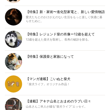
【特集】新・家術〜進化型家電と、新しい愛情物語
愛犬たちとのかけがえのない生活をもっと楽しく快適に暮
らすために。
【特集】レジェンド柴の肖像ー12歳を超えて
12歳を超えた柴犬を取材し、長寿の秘訣を探る。
【特集】保護柴と家族になって
【マンガ連載】こいぬと柴犬
「柴犬ライフ」オリジナル作品！
【連載】アキナ山名とおまめのラブい日々
山名さんご本人が綴る“柴犬ライフ”エッセイ。