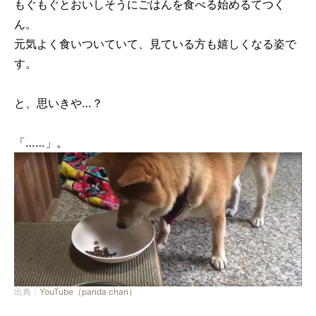
もぐもぐとおいしそうにごはんを食べる始めるてつく
ん。
元気よく食いついていて、見ている方も嬉しくなる姿で
す。
と、思いきや…？
「……」。
出典：
YouTube（panda chan）