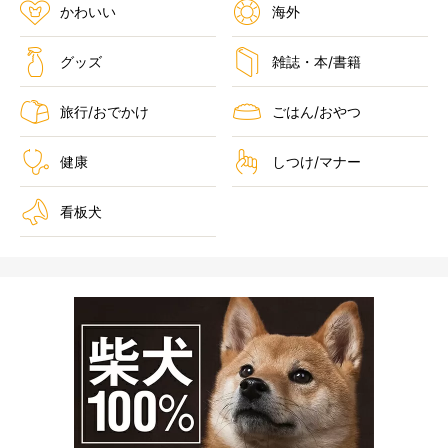
かわいい
海外
グッズ
雑誌・本/書籍
旅行/おでかけ
ごはん/おやつ
健康
しつけ/マナー
看板犬