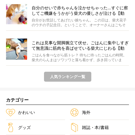
自分のせいで赤ちゃんを泣かせちゃった…すぐに察
してご機嫌をうかがう柴犬の優しさが泣ける【動
画】
自分がお世話してあげたい娘ちゃん。 この日は、柴犬花子
のウチの子記念日。ということで、オーナーさんはごちそ
うを...
これは見事な開脚腕立て伏せ。ごはんに集中しすぎ
て無意識に筋肉を喜ばせている柴犬にじわる【動
画】
ごはんを食べながら筋トレ？ 待ちに待ったごはんの時間。
柴犬のらんまはソワソワと落ち着かず、歩き回っていま
す。き...
人気ランキング一覧
カテゴリー
かわいい
海外
グッズ
雑誌・本/書籍