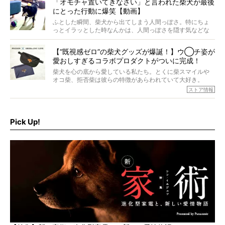
「オモチャ置いてきなさい」と言われた柴犬が最後
ォーカスし、その元気の秘訣や、老犬と暮らすうえで大切
にとった行動に爆笑【動画】
だと思うことを、オーナーさんに語っていただきます。今
回登場してくれたのは、17歳のときろうくん。小さい頃か
ふとした瞬間、柴犬から出てしまう人間っぽさ。特にちょ
ら食が細かったため、何でも食べさせてきたということで
っとイラッとした時なんかは、人間っぽさを隠す気などな
すが、そんなときろうくんの長寿の秘訣とは。
いように見えます。もしかして本当の本当は、中身は人間
なんじゃ…？
【“既視感ゼロ”の柴犬グッズが爆誕！】ウ◯チ姿が
愛おしすぎるコラボプロダクトがついに完成！
柴犬を心の底から愛している私たち。とくに柴スマイルや
オコ柴、拒否柴は彼らの特徴があらわれていて大好き。
でもちょっと待て…もうひとつ、忘れてはならない愛おしい
ストア情報
シーンがあったぞ。それは、背中を丸めて“ウンチなう”の姿
だ。
そこで私たち柴犬ライフは、ドッグブランド「PEGION（ペ
ギオン）」とコラボしてオリジナルの柴グッズを製作！
Pick Up!
柴犬と暮らす人もそうでない人も、とにかく柴犬を愛して
やまない皆さまへ。とんでもない柴グッズが爆誕です！