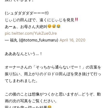
(シュダダダダダーーー!!)
じぃじの田んぼで、遠くにじぃじを発見
あーぁ、お母さん大絶叫
pic.twitter.com/YukZue0Jre
— 福丸 (@totomo_fukumaru)
April 16, 2020
あああなんという…！
オーナーさんの「そっちから通らないでー！」の言葉を
振り払い、雨上がりのドロドロ田んぼを突き抜けて行っ
てしまわれました。
この後のことは想像がつくかと思いますが…どうぞ、動
画の次の写真をご覧ください。
田んぼを突っ切った結果