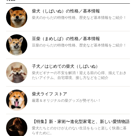
柴犬（しばいぬ）の性格／基本情報
柴犬のからだの特徴や性格、歴史など基本情報をご紹介！
豆柴（まめしば）の性格／基本情報
豆柴のからだの特徴や性格、歴史など基本情報をご紹介！
子犬／はじめての柴犬（しばいぬ）
柴犬ビギナーの不安を解消！迎える前の心得、揃えておき
たいアイテム、自宅環境、接し方などをご紹介
柴犬ライフ ストア
厳選＆オリジナルの柴グッズが勢ぞろい！
【特集】新・家術〜進化型家電と、新しい愛情物語
愛犬たちとのかけがえのない生活をもっと楽しく快適に暮
らすために。