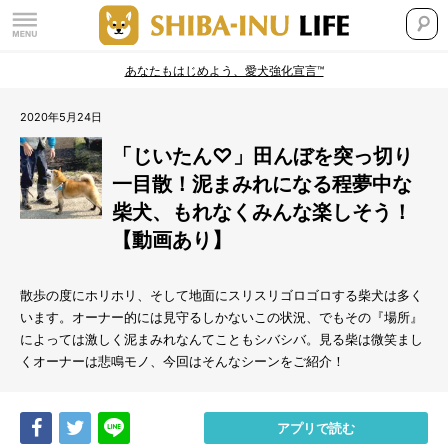
あなたもはじめよう、愛犬強化宣言™
2020年5月24日
「じいたん♡」田んぼを突っ切り
一目散！泥まみれになる程夢中な
柴犬、もれなくみんな楽しそう！
【動画あり】
散歩の度にホリホリ、そして地面にスリスリゴロゴロする柴犬は多く
います。オーナー的には
見守るしかないこの状況、でもその『場所』
によっては激しく泥まみれなんてこともシバシバ。見る柴は微笑まし
くオーナーは悲鳴モノ、今回はそんなシーンをご紹介！
Share
Tweet
LINE
アプリで読む