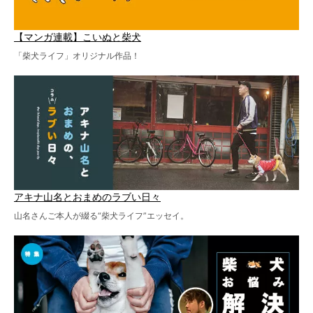
【マンガ連載】こいぬと柴犬
「柴犬ライフ」オリジナル作品！
アキナ山名とおまめのラブい日々
山名さんご本人が綴る“柴犬ライフ”エッセイ。