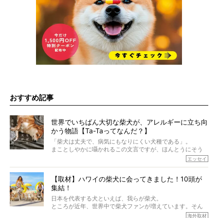
おすすめ記事
世界でいちばん大切な柴犬が、アレルギーに立ち向
かう物語【Ta-Taってなんだ？】
「柴犬は丈夫で、病気にもなりにくい犬種である」。
まことしやかに囁かれるこの文言ですが、ほんとうにそう
でしょうか？
エッセイ
もちろん、犬種としての完成度がとてつもなく高い柴犬だ
から、そういった側面はあります。
【取材】ハワイの柴犬に会ってきました！10頭が
でも、いざそれぞれの個体を見ていくと、丈夫で病気にも
集結！
なりにくい、とは言えないような気もするのです。
実際に「病気にならない」などということはないし、飼い
日本を代表する犬といえば、我らが柴犬。
主はそのためにやるべきことがある。
ところが近年、世界中で柴犬ファンが増えています。そん
今回は、柴犬に関わる方たちすべてに読んで欲しい、ある
な中「柴犬ライフ」が目をつけたのは、南の楽園ハワイ。
海外取材