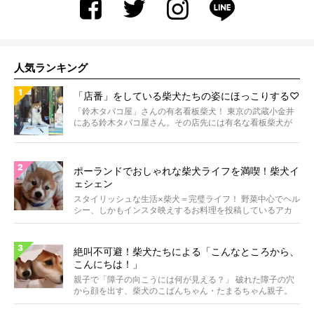
人気ランキング
「店番」をしている柴犬たちの姿にほっこりする♡
「鈴木タバコ屋」さんの有名看板柴犬！ 東京の武蔵小金井
にある鈴木タバコ屋さん。その店先には有名な看板柴犬が
いま...
ポーランドでおしゃれな柴犬ライフを満喫！柴犬イ
ェシェン
スタイリッシュな生活×柴犬＝完璧ライフ！ 野菜中心でヘル
シー、しかもインスタ映えするお料理を投稿しているアカ
ウ...
絶叫不可避！柴犬たちによる「こんなところから、
こんにちは！」
親子で「障子の向こうには何が見える？」 破れた障子の穴
から顔を出す、柴犬のこばんちゃん・たまるちゃん親子。
親子...