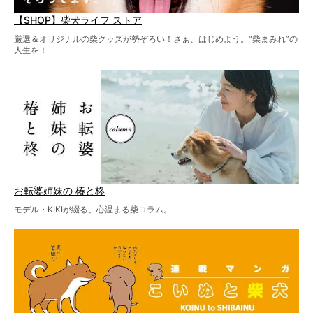
【SHOP】柴犬ライフ ストア
厳選＆オリジナルの柴グッズが勢ぞろい！さぁ、はじめよう。“柴まみれ”の
人生を！
お転婆姉妹の 椿と柊
モデル・KIKIが綴る、心温まる柴コラム。