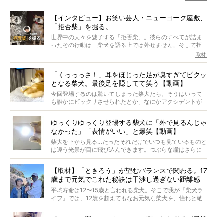
柴犬とその家族のお話。
柴犬オーナーが多く、定期的にオフ会まで開催されている
ご本人からのレポートは、愛情たっぷりで示唆に富んだ物
とか。
語でした。
【インタビュー】お笑い芸人・ニューヨーク屋敷、
そんな噂を聞きつけ、今回はハワイの柴犬たちを取材して
「拒否柴」を掘る。
きました！
※文章はご本人の了承を得て編集しています
世界中の人々を魅了する「拒否柴」。彼らのすべてが詰ま
※画像はすべてイメージです
ったその行動は、柴犬を語る上では外せません。そして拒
※この記事は個人の感想であり、効果・効能を示すものではありません
否柴がここまで話題になるのは、“映える”ことも理由のひと
取材
つ。
では…拒否柴を「版画」にしてみたら、どんな作品ができあ
「くっっっさ！」耳をほじった足が臭すぎてビクッ
がるのでしょうか。
となる柴犬。最後足を隠してて笑う【動画】
最近版画製作を始めた、お笑いコンビ「ニューヨーク」の
屋敷裕政さんに、拒否柴を掘っていただきました！ イン
今回登場するのは驚いてしまった柴犬たち。そうはいって
タビューと合わせてご覧ください。
も誰かにビックリさせられたとか、なにかアクシデントが
起きたとか、そういうことが原因ではありません。全ての
原因は彼ら自身にあったのです…！
ゆっくりゆっくり登場する柴犬に「外で見るんじゃ
なかった」「表情がいい」と爆笑【動画】
柴犬を下から見る…たったそれだけでいつも見ているものと
は違う光景が目に飛び込んできます。つぶらな瞳はさらに
つぶらに見え、モフモフのお顔はさらにモフモフに見えま
す。これはクセになる…！
【取材】「ときろう」が望むバランスで関わる。17
歳まで元気でこれた秘訣は干渉し過ぎない距離感
#38ときろう
平均寿命は12〜15歳と言われる柴犬。そこで我が『柴犬ラ
イフ』では、12歳を超えてもなお元気な柴犬を、憧れと敬
意を込めて“レジェンド柴”と呼んでいます。 この特集で
は、レジェンド柴たちのライフスタイルや食生活などにフ