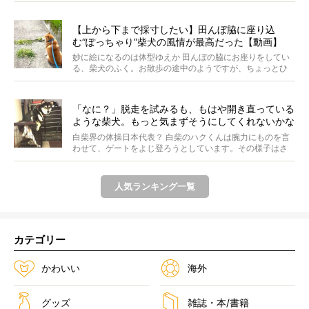
【上から下まで採寸したい】田んぼ脇に座り込
む“ぽっちゃり”柴犬の風情が最高だった【動画】
妙に絵になるのは体型ゆえか 田んぼの脇にお座りをしてい
る、柴犬のふく。お散歩の途中のようですが、ちょっとひ
と休...
「なに？」脱走を試みるも、もはや開き直っている
ような柴犬。もっと気まずそうにしてくれないかな
ぁ…！【動画あり】
白柴界の体操日本代表？ 白柴のハクくんは腕力にものを言
わせて、ゲートをよじ登ろうとしています。その様子はさ
なが...
人気ランキング一覧
カテゴリー
かわいい
海外
グッズ
雑誌・本/書籍