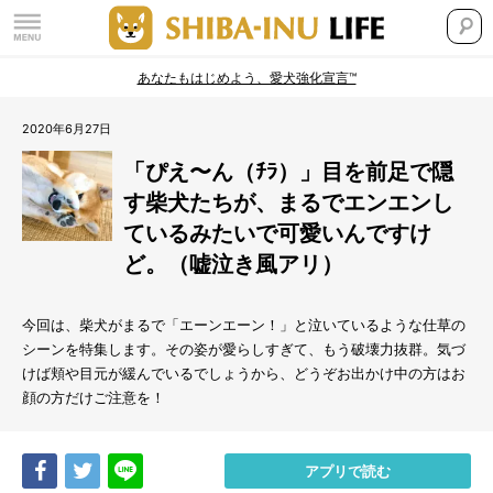
あなたもはじめよう、愛犬強化宣言™
2020年6月27日
「ぴえ〜ん（ﾁﾗ）」目を前足で隠
す柴犬たちが、まるでエンエンし
ているみたいで可愛いんですけ
ど。（嘘泣き風アリ）
今回は、柴犬がまるで「エーンエーン！」と泣いているような仕草の
シーンを特集します。その姿が愛らしすぎて、もう破壊力抜群。気づ
けば頬や目元が緩んでいるでしょうから、どうぞお出かけ中の方はお
顔の方だけご注意を！
Share
Tweet
LINE
アプリで読む