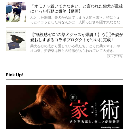
は、レジェンド柴たちのライフスタイルや食生活などにフ
「オモチャ置いてきなさい」と言われた柴犬が最後
ォーカスし、その元気の秘訣や、老犬と暮らすうえで大切
にとった行動に爆笑【動画】
だと思うことを、オーナーさんに語っていただきます。今
回登場してくれたのは、17歳のときろうくん。小さい頃か
ふとした瞬間、柴犬から出てしまう人間っぽさ。特にちょ
ら食が細かったため、何でも食べさせてきたということで
っとイラッとした時なんかは、人間っぽさを隠す気などな
すが、そんなときろうくんの長寿の秘訣とは。
いように見えます。もしかして本当の本当は、中身は人間
なんじゃ…？
【“既視感ゼロ”の柴犬グッズが爆誕！】ウ◯チ姿が
愛おしすぎるコラボプロダクトがついに完成！
柴犬を心の底から愛している私たち。とくに柴スマイルや
オコ柴、拒否柴は彼らの特徴があらわれていて大好き。
でもちょっと待て…もうひとつ、忘れてはならない愛おしい
ストア情報
シーンがあったぞ。それは、背中を丸めて“ウンチなう”の姿
だ。
そこで私たち柴犬ライフは、ドッグブランド「PEGION（ペ
ギオン）」とコラボしてオリジナルの柴グッズを製作！
Pick Up!
柴犬と暮らす人もそうでない人も、とにかく柴犬を愛して
やまない皆さまへ。とんでもない柴グッズが爆誕です！