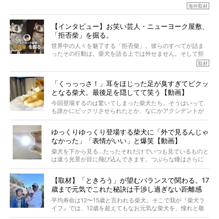
今回は、柴犬に関わる方たちすべてに読んで欲しい、ある
な中「柴犬ライフ」が目をつけたのは、南の楽園ハワイ。
海外取材
柴犬とその家族のお話。
柴犬オーナーが多く、定期的にオフ会まで開催されている
ご本人からのレポートは、愛情たっぷりで示唆に富んだ物
とか。
語でした。
【インタビュー】お笑い芸人・ニューヨーク屋敷、
そんな噂を聞きつけ、今回はハワイの柴犬たちを取材して
「拒否柴」を掘る。
きました！
※文章はご本人の了承を得て編集しています
世界中の人々を魅了する「拒否柴」。彼らのすべてが詰ま
※画像はすべてイメージです
ったその行動は、柴犬を語る上では外せません。そして拒
※この記事は個人の感想であり、効果・効能を示すものではありません
否柴がここまで話題になるのは、“映える”ことも理由のひと
取材
つ。
では…拒否柴を「版画」にしてみたら、どんな作品ができあ
「くっっっさ！」耳をほじった足が臭すぎてビクッ
がるのでしょうか。
となる柴犬。最後足を隠してて笑う【動画】
最近版画製作を始めた、お笑いコンビ「ニューヨーク」の
屋敷裕政さんに、拒否柴を掘っていただきました！ イン
今回登場するのは驚いてしまった柴犬たち。そうはいって
タビューと合わせてご覧ください。
も誰かにビックリさせられたとか、なにかアクシデントが
起きたとか、そういうことが原因ではありません。全ての
原因は彼ら自身にあったのです…！
ゆっくりゆっくり登場する柴犬に「外で見るんじゃ
なかった」「表情がいい」と爆笑【動画】
柴犬を下から見る…たったそれだけでいつも見ているものと
は違う光景が目に飛び込んできます。つぶらな瞳はさらに
つぶらに見え、モフモフのお顔はさらにモフモフに見えま
す。これはクセになる…！
【取材】「ときろう」が望むバランスで関わる。17
歳まで元気でこれた秘訣は干渉し過ぎない距離感
#38ときろう
平均寿命は12〜15歳と言われる柴犬。そこで我が『柴犬ラ
イフ』では、12歳を超えてもなお元気な柴犬を、憧れと敬
意を込めて“レジェンド柴”と呼んでいます。 この特集で