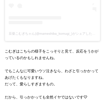
豆柴こむぎちゃん(@mameshiba_komugi_)がシェアした投稿
-
2
こむぎはこちらの様子をこっそりと見て、反応をうかが
っているのかもしれませんね。
でもこんなに可愛いウソ泣きなら、わざと引っかかって
あげたくもなりますね。
だって、愛らしすぎますもの。
だから、引っかかっても全然イヤではないです♡