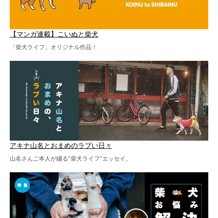
【マンガ連載】こいぬと柴犬
「柴犬ライフ」オリジナル作品！
アキナ山名とおまめのラブい日々
山名さんご本人が綴る“柴犬ライフ”エッセイ。