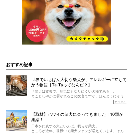
おすすめ記事
世界でいちばん大切な柴犬が、アレルギーに立ち向
かう物語【Ta-Taってなんだ？】
「柴犬は丈夫で、病気にもなりにくい犬種である」。
まことしやかに囁かれるこの文言ですが、ほんとうにそう
でしょうか？
エッセイ
もちろん、犬種としての完成度がとてつもなく高い柴犬だ
から、そういった側面はあります。
【取材】ハワイの柴犬に会ってきました！10頭が
でも、いざそれぞれの個体を見ていくと、丈夫で病気にも
集結！
なりにくい、とは言えないような気もするのです。
実際に「病気にならない」などということはないし、飼い
日本を代表する犬といえば、我らが柴犬。
主はそのためにやるべきことがある。
ところが近年、世界中で柴犬ファンが増えています。そん