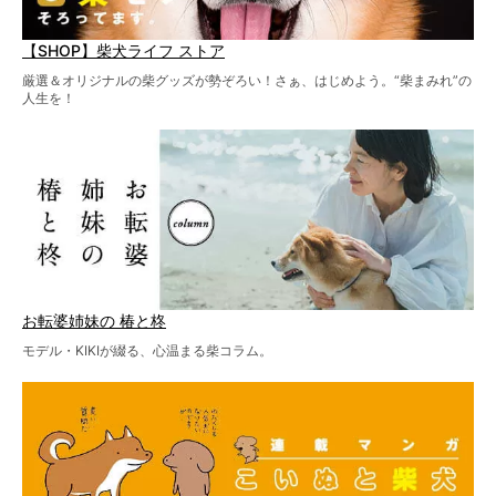
【SHOP】柴犬ライフ ストア
厳選＆オリジナルの柴グッズが勢ぞろい！さぁ、はじめよう。“柴まみれ”の
人生を！
お転婆姉妹の 椿と柊
モデル・KIKIが綴る、心温まる柴コラム。