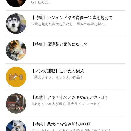
らすために。
【特集】レジェンド柴の肖像ー12歳を超えて
12歳を超えた柴犬を取材し、長寿の秘訣を探る。
【特集】保護柴と家族になって
【マンガ連載】こいぬと柴犬
「柴犬ライフ」オリジナル作品！
【連載】アキナ山名とおまめのラブい日々
山名さんご本人が綴る“柴犬ライフ”エッセイ。
【特集】柴犬のお悩み解決NOTE
ドッグトレーナーがみなさんのお悩みに応えます！