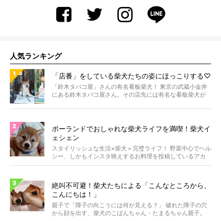
人気ランキング
「店番」をしている柴犬たちの姿にほっこりする♡
「鈴木タバコ屋」さんの有名看板柴犬！ 東京の武蔵小金井
にある鈴木タバコ屋さん。その店先には有名な看板柴犬が
いま...
ポーランドでおしゃれな柴犬ライフを満喫！柴犬イ
ェシェン
スタイリッシュな生活×柴犬＝完璧ライフ！ 野菜中心でヘル
シー、しかもインスタ映えするお料理を投稿しているアカ
ウ...
絶叫不可避！柴犬たちによる「こんなところから、
こんにちは！」
親子で「障子の向こうには何が見える？」 破れた障子の穴
から顔を出す、柴犬のこばんちゃん・たまるちゃん親子。
親子...