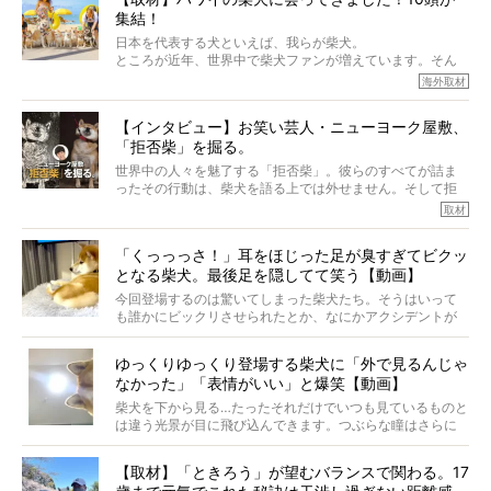
でも、いざそれぞれの個体を見ていくと、丈夫で病気にも
集結！
なりにくい、とは言えないような気もするのです。
実際に「病気にならない」などということはないし、飼い
日本を代表する犬といえば、我らが柴犬。
主はそのためにやるべきことがある。
ところが近年、世界中で柴犬ファンが増えています。そん
今回は、柴犬に関わる方たちすべてに読んで欲しい、ある
な中「柴犬ライフ」が目をつけたのは、南の楽園ハワイ。
海外取材
柴犬とその家族のお話。
柴犬オーナーが多く、定期的にオフ会まで開催されている
ご本人からのレポートは、愛情たっぷりで示唆に富んだ物
とか。
語でした。
【インタビュー】お笑い芸人・ニューヨーク屋敷、
そんな噂を聞きつけ、今回はハワイの柴犬たちを取材して
「拒否柴」を掘る。
きました！
※文章はご本人の了承を得て編集しています
世界中の人々を魅了する「拒否柴」。彼らのすべてが詰ま
※画像はすべてイメージです
ったその行動は、柴犬を語る上では外せません。そして拒
※この記事は個人の感想であり、効果・効能を示すものではありません
否柴がここまで話題になるのは、“映える”ことも理由のひと
取材
つ。
では…拒否柴を「版画」にしてみたら、どんな作品ができあ
「くっっっさ！」耳をほじった足が臭すぎてビクッ
がるのでしょうか。
となる柴犬。最後足を隠してて笑う【動画】
最近版画製作を始めた、お笑いコンビ「ニューヨーク」の
屋敷裕政さんに、拒否柴を掘っていただきました！ イン
今回登場するのは驚いてしまった柴犬たち。そうはいって
タビューと合わせてご覧ください。
も誰かにビックリさせられたとか、なにかアクシデントが
起きたとか、そういうことが原因ではありません。全ての
原因は彼ら自身にあったのです…！
ゆっくりゆっくり登場する柴犬に「外で見るんじゃ
なかった」「表情がいい」と爆笑【動画】
柴犬を下から見る…たったそれだけでいつも見ているものと
は違う光景が目に飛び込んできます。つぶらな瞳はさらに
つぶらに見え、モフモフのお顔はさらにモフモフに見えま
す。これはクセになる…！
【取材】「ときろう」が望むバランスで関わる。17