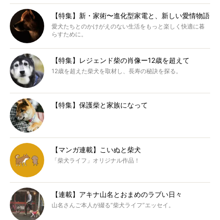
【特集】新・家術〜進化型家電と、新しい愛情物語
愛犬たちとのかけがえのない生活をもっと楽しく快適に暮
らすために。
【特集】レジェンド柴の肖像ー12歳を超えて
12歳を超えた柴犬を取材し、長寿の秘訣を探る。
【特集】保護柴と家族になって
【マンガ連載】こいぬと柴犬
「柴犬ライフ」オリジナル作品！
【連載】アキナ山名とおまめのラブい日々
山名さんご本人が綴る“柴犬ライフ”エッセイ。