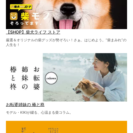
【SHOP】柴犬ライフ ストア
厳選＆オリジナルの柴グッズが勢ぞろい！さぁ、はじめよう。“柴まみれ”の
人生を！
お転婆姉妹の 椿と柊
モデル・KIKIが綴る、心温まる柴コラム。