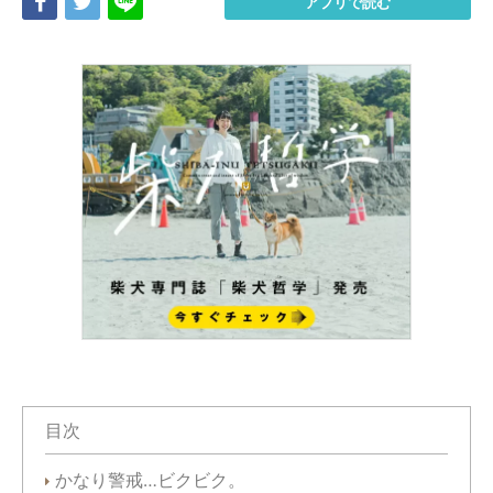
Share
Tweet
LINE
アプリで読む
目次
かなり警戒…ビクビク。