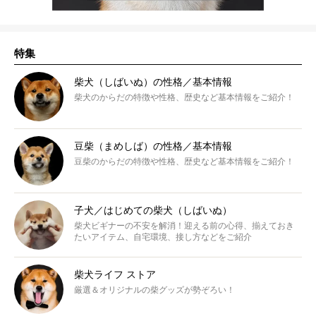
特集
柴犬（しばいぬ）の性格／基本情報
柴犬のからだの特徴や性格、歴史など基本情報をご紹介！
豆柴（まめしば）の性格／基本情報
豆柴のからだの特徴や性格、歴史など基本情報をご紹介！
子犬／はじめての柴犬（しばいぬ）
柴犬ビギナーの不安を解消！迎える前の心得、揃えておき
たいアイテム、自宅環境、接し方などをご紹介
柴犬ライフ ストア
厳選＆オリジナルの柴グッズが勢ぞろい！