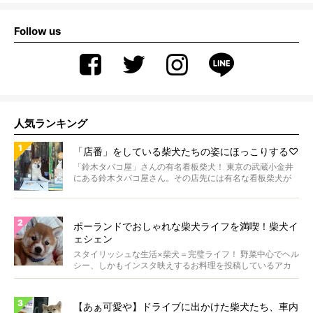
Follow us
人気ランキング
「店番」をしている柴犬たちの姿にほっこりする♡
「鈴木タバコ屋」さんの有名看板柴犬！ 東京の武蔵小金井
にある鈴木タバコ屋さん。その店先には有名な看板柴犬が
いま...
ポーランドでおしゃれな柴犬ライフを満喫！柴犬イ
ェシェン
スタイリッシュな生活×柴犬＝完璧ライフ！ 野菜中心でヘル
シー、しかもインスタ映えするお料理を投稿しているアカ
ウ...
【あぁ可愛や】ドライブに出かけた柴犬たち、車内