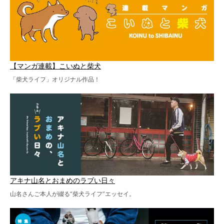
【マンガ連載】こいぬと柴犬
「柴犬ライフ」オリジナル作品！
アキナ山名とおまめのラブい日々
山名さんご本人が綴る“柴犬ライフ”エッセイ。