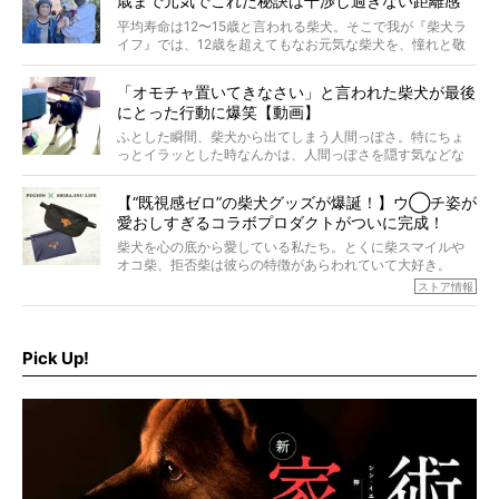
歳まで元気でこれた秘訣は干渉し過ぎない距離感
#38ときろう
平均寿命は12〜15歳と言われる柴犬。そこで我が『柴犬ラ
イフ』では、12歳を超えてもなお元気な柴犬を、憧れと敬
意を込めて“レジェンド柴”と呼んでいます。 この特集で
は、レジェンド柴たちのライフスタイルや食生活などにフ
「オモチャ置いてきなさい」と言われた柴犬が最後
ォーカスし、その元気の秘訣や、老犬と暮らすうえで大切
にとった行動に爆笑【動画】
だと思うことを、オーナーさんに語っていただきます。今
回登場してくれたのは、17歳のときろうくん。小さい頃か
ふとした瞬間、柴犬から出てしまう人間っぽさ。特にちょ
ら食が細かったため、何でも食べさせてきたということで
っとイラッとした時なんかは、人間っぽさを隠す気などな
すが、そんなときろうくんの長寿の秘訣とは。
いように見えます。もしかして本当の本当は、中身は人間
なんじゃ…？
【“既視感ゼロ”の柴犬グッズが爆誕！】ウ◯チ姿が
愛おしすぎるコラボプロダクトがついに完成！
柴犬を心の底から愛している私たち。とくに柴スマイルや
オコ柴、拒否柴は彼らの特徴があらわれていて大好き。
でもちょっと待て…もうひとつ、忘れてはならない愛おしい
ストア情報
シーンがあったぞ。それは、背中を丸めて“ウンチなう”の姿
だ。
そこで私たち柴犬ライフは、ドッグブランド「PEGION（ペ
ギオン）」とコラボしてオリジナルの柴グッズを製作！
Pick Up!
柴犬と暮らす人もそうでない人も、とにかく柴犬を愛して
やまない皆さまへ。とんでもない柴グッズが爆誕です！