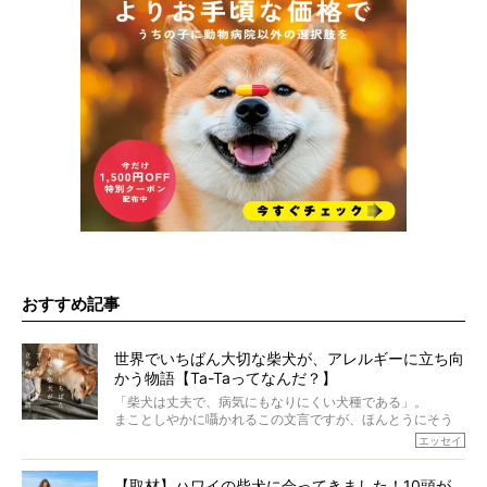
おすすめ記事
世界でいちばん大切な柴犬が、アレルギーに立ち向
かう物語【Ta-Taってなんだ？】
「柴犬は丈夫で、病気にもなりにくい犬種である」。
まことしやかに囁かれるこの文言ですが、ほんとうにそう
でしょうか？
エッセイ
もちろん、犬種としての完成度がとてつもなく高い柴犬だ
から、そういった側面はあります。
【取材】ハワイの柴犬に会ってきました！10頭が