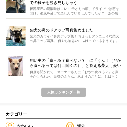
での様子を覗き見しちゃう
後部座席の醍醐味はコレ！ 子どもの頃、ドライブ中は窓を
開け、強風を受けて楽しんでいませんでしたか？ あの感
じが...
柴犬の鼻のドアップ写真集めました
柴犬のカワイイ鼻先アップ集！ ちょっとアンニュイな柴犬
の鼻アップ写真。 何やら物思いにふけっているようです。
ま...
飼い主の「食べる？食べない？」に「うん！（だか
ら食べるってば何回聞くの）」と答える柴犬可愛い
【動画】
何度も聞かれて… オーナーさんに「おやつ食べる？」と声
をかけられた、白柴のぶらん。あまりのことに、しばらく
フリ...
人気ランキング一覧
カテゴリー
かわいい
海外