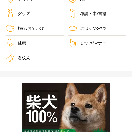
グッズ
雑誌・本/書籍
旅行/おでかけ
ごはん/おやつ
健康
しつけ/マナー
看板犬