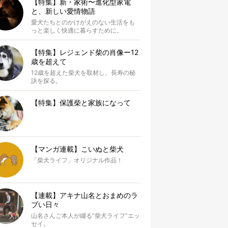
【特集】新・家術〜進化型家電
と、新しい愛情物語
愛犬たちとのかけがえのない生活をも
っと楽しく快適に暮らすために。
【特集】レジェンド柴の肖像ー12
歳を超えて
12歳を超えた柴犬を取材し、長寿の秘
訣を探る。
【特集】保護柴と家族になって
【マンガ連載】こいぬと柴犬
「柴犬ライフ」オリジナル作品！
【連載】アキナ山名とおまめのラ
ブい日々
山名さんご本人が綴る“柴犬ライフ”エッ
セイ。