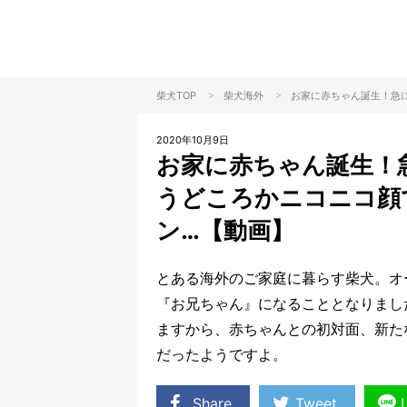
>
>
柴犬TOP
柴犬
海外
お家に赤ちゃん誕生！急
2020年10月9日
お家に赤ちゃん誕生！急
うどころかニコニコ顔
ン…【動画】
とある海外のご家庭に暮らす柴犬。オ
『お兄ちゃん』になることとなりまし
ますから、赤ちゃんとの初対面、新た
だったようですよ。
Share
Tweet