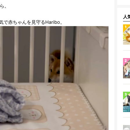
ちら。
人
で赤ちゃんを見守るHaribo。