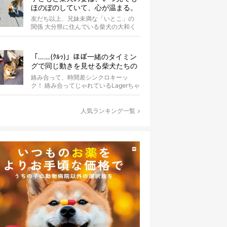
ほのぼのしていて、心が温まる。
友だち以上、兄妹未満な「いとこ」の
関係 大分県に住んでいる柴犬の大和く
ん。Instagramにたびたび登場する...
「……(ｸﾙｯ)」ほぼ一緒のタイミン
グで同じ動きを見せる柴犬たちの
シンクロっぷりがなんだかスゴイ
絡み合って、時間差シンクロキーッ
ク！ 絡み合ってじゃれているLagerちゃ
んとaleちゃん。いったいどんな体勢...
人気ランキング一覧