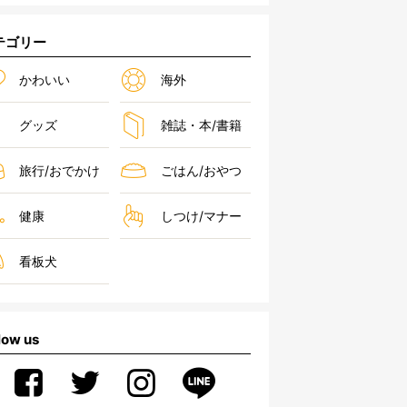
テゴリー
かわいい
海外
グッズ
雑誌・本/書籍
旅行/おでかけ
ごはん/おやつ
健康
しつけ/マナー
看板犬
low us