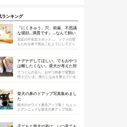
気ランキング
『にくきゅう、穴、前歯、不思議
な寝顔…満貫です』…なんて飼い
主さんを言わしめた柴犬の謎すぎ
安定の不安定スポット…。 ソファの背
る寝相がコチラです。
もたれを体で挟みこむようにしてどっ
かり。そしてだらーんと足を垂直に落
として...
ナデナデしてほしい、でもおやつ
は離したくない。柴犬が考えた対
応策が、欲しがりさんすぎて笑え
てつくんの元へ、おやつ持参で電撃訪
る【動画】
問 ただいま、身だしなみを整えている
最中の柴犬てつくん。 そこへ、オーナ
ーさ...
柴犬の鼻のドアップ写真集めまし
た
柴犬のカワイイ鼻先アップ集！ ちょっ
とアンニュイな柴犬の鼻アップ写真。
何やら物思いにふけっているようで
す。ま...
子どもと柴犬の姿は、いつ見ても