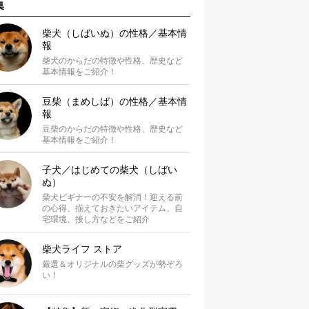
集
柴犬（しばいぬ）の性格／基本情
報
柴犬のからだの特徴や性格、歴史など
基本情報をご紹介！
豆柴（まめしば）の性格／基本情
報
豆柴のからだの特徴や性格、歴史など
基本情報をご紹介！
子犬／はじめての柴犬（しばい
ぬ）
柴犬ビギナーの不安を解消！迎える前
の心得、揃えておきたいアイテム、自
宅環境、接し方などをご紹介
柴犬ライフ ストア
厳選＆オリジナルの柴グッズが勢ぞろ
い！