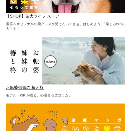
【SHOP】柴犬ライフ ストア
厳選＆オリジナルの柴グッズが勢ぞろい！さぁ、はじめよう。“柴まみれ”の
人生を！
お転婆姉妹の 椿と柊
モデル・KIKIが綴る、心温まる柴コラム。