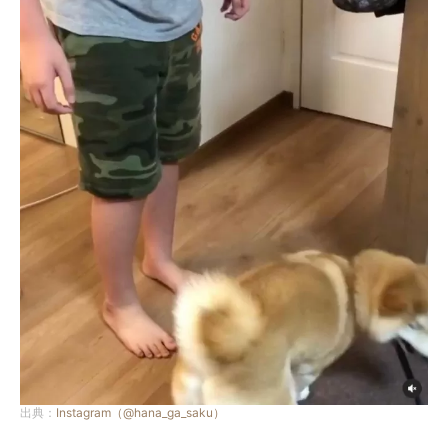
出典：
Instagram（@hana_ga_saku）