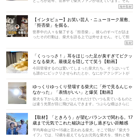
ところが近年、世界中で柴犬ファンが増えています。そん
今回は、柴犬に関わる方たちすべてに読んで欲しい、ある
な中「柴犬ライフ」が目をつけたのは、南の楽園ハワイ。
海外取材
柴犬とその家族のお話。
柴犬オーナーが多く、定期的にオフ会まで開催されている
ご本人からのレポートは、愛情たっぷりで示唆に富んだ物
とか。
語でした。
【インタビュー】お笑い芸人・ニューヨーク屋敷、
そんな噂を聞きつけ、今回はハワイの柴犬たちを取材して
「拒否柴」を掘る。
きました！
※文章はご本人の了承を得て編集しています
世界中の人々を魅了する「拒否柴」。彼らのすべてが詰ま
※画像はすべてイメージです
ったその行動は、柴犬を語る上では外せません。そして拒
※この記事は個人の感想であり、効果・効能を示すものではありません
否柴がここまで話題になるのは、“映える”ことも理由のひと
取材
つ。
では…拒否柴を「版画」にしてみたら、どんな作品ができあ
「くっっっさ！」耳をほじった足が臭すぎてビクッ
がるのでしょうか。
となる柴犬。最後足を隠してて笑う【動画】
最近版画製作を始めた、お笑いコンビ「ニューヨーク」の
屋敷裕政さんに、拒否柴を掘っていただきました！ イン
今回登場するのは驚いてしまった柴犬たち。そうはいって
タビューと合わせてご覧ください。
も誰かにビックリさせられたとか、なにかアクシデントが
起きたとか、そういうことが原因ではありません。全ての
原因は彼ら自身にあったのです…！
ゆっくりゆっくり登場する柴犬に「外で見るんじゃ
なかった」「表情がいい」と爆笑【動画】
柴犬を下から見る…たったそれだけでいつも見ているものと
は違う光景が目に飛び込んできます。つぶらな瞳はさらに
つぶらに見え、モフモフのお顔はさらにモフモフに見えま
す。これはクセになる…！
【取材】「ときろう」が望むバランスで関わる。17
歳まで元気でこれた秘訣は干渉し過ぎない距離感
#38ときろう
平均寿命は12〜15歳と言われる柴犬。そこで我が『柴犬ラ
イフ』では、12歳を超えてもなお元気な柴犬を、憧れと敬