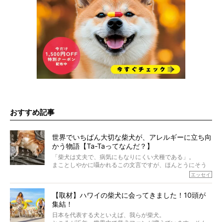
おすすめ記事
世界でいちばん大切な柴犬が、アレルギーに立ち向
かう物語【Ta-Taってなんだ？】
「柴犬は丈夫で、病気にもなりにくい犬種である」。
まことしやかに囁かれるこの文言ですが、ほんとうにそう
でしょうか？
エッセイ
もちろん、犬種としての完成度がとてつもなく高い柴犬だ
から、そういった側面はあります。
【取材】ハワイの柴犬に会ってきました！10頭が
でも、いざそれぞれの個体を見ていくと、丈夫で病気にも
集結！
なりにくい、とは言えないような気もするのです。
実際に「病気にならない」などということはないし、飼い
日本を代表する犬といえば、我らが柴犬。
主はそのためにやるべきことがある。