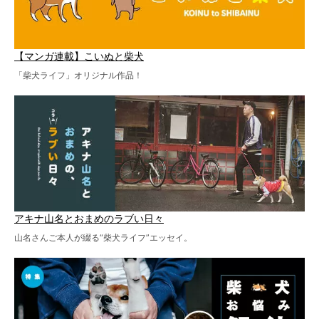
【マンガ連載】こいぬと柴犬
「柴犬ライフ」オリジナル作品！
アキナ山名とおまめのラブい日々
山名さんご本人が綴る“柴犬ライフ”エッセイ。