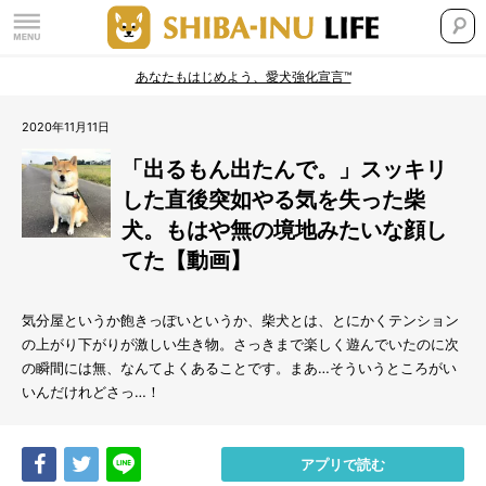
あなたもはじめよう、愛犬強化宣言™
2020年11月11日
「出るもん出たんで。」スッキリ
した直後突如やる気を失った柴
犬。もはや無の境地みたいな顔し
てた【動画】
気分屋というか飽きっぽいというか、柴犬とは、とにかくテンション
の上がり下がりが激しい生き物。さっきまで楽しく遊んでいたのに次
の瞬間には無、なんてよくあることです。まあ…そういうところがい
いんだけれどさっ…！
Share
Tweet
LINE
アプリで読む