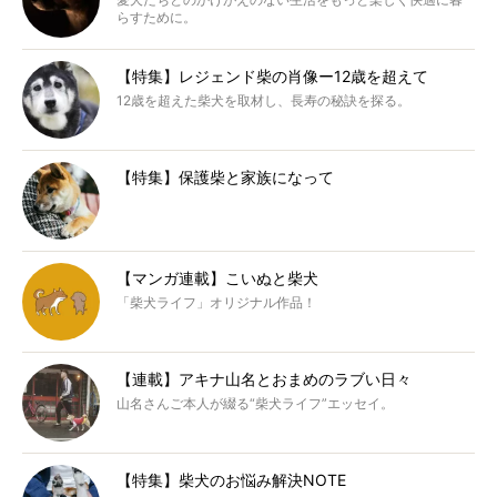
らすために。
【特集】レジェンド柴の肖像ー12歳を超えて
12歳を超えた柴犬を取材し、長寿の秘訣を探る。
【特集】保護柴と家族になって
【マンガ連載】こいぬと柴犬
「柴犬ライフ」オリジナル作品！
【連載】アキナ山名とおまめのラブい日々
山名さんご本人が綴る“柴犬ライフ”エッセイ。
【特集】柴犬のお悩み解決NOTE