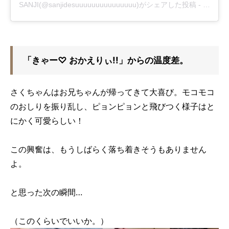
SANJI(@sanjidesuuuuuuuuuuuuuuu)がシェアした投稿
-
2019
「きゃー♡ おかえりぃ!!」からの温度差。
さくちゃんはお兄ちゃんが帰ってきて大喜び。モコモコ
のおしりを振り乱し、ピョンピョンと飛びつく様子はと
にかく可愛らしい！
この興奮は、もうしばらく落ち着きそうもありません
よ。
と思った次の瞬間…
（このくらいでいいか。）