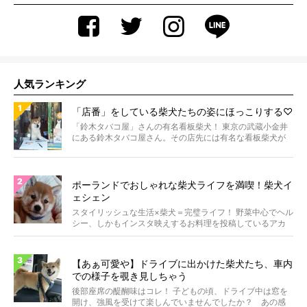
人気ランキング
「店番」をしている柴犬たちの姿にほっこりする♡
「鈴木タバコ屋」さんの有名看板柴犬！ 東京の武蔵小金井
にある鈴木タバコ屋さん。その店先には有名な看板柴犬が
いま...
ポーランドでおしゃれな柴犬ライフを満喫！柴犬イ
ェシェン
スタイリッシュな生活×柴犬＝完璧ライフ！ 野菜中心でヘル
シー、しかもインスタ映えするお料理を投稿しているアカ
ウ...
【あぁ可愛や】ドライブに出かけた柴犬たち、車内
での様子を覗き見しちゃう
後部座席の醍醐味はコレ！ 子どもの頃、ドライブ中は窓を
開け、強風を受けて楽しんでいませんでしたか？ あの感