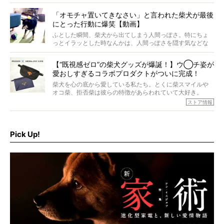
意を込めて“レジェンド柴”と呼んでいます。 この特集で
は、レジェンド柴たちのライフスタイルや食生活などにフ
「オモチャ置いてきなさい」と言われた柴犬が最後
ォーカスし、その元気の秘訣や、老犬と暮らすうえで大切
にとった行動に爆笑【動画】
だと思うことを、オーナーさんに語っていただきます。今
回登場してくれたのは、17歳のときろうくん。小さい頃か
ふとした瞬間、柴犬から出てしまう人間っぽさ。特にちょ
ら食が細かったため、何でも食べさせてきたということで
っとイラッとした時なんかは、人間っぽさを隠す気などな
すが、そんなときろうくんの長寿の秘訣とは。
いように見えます。もしかして本当の本当は、中身は人間
なんじゃ…？
【“既視感ゼロ”の柴犬グッズが爆誕！】ウ◯チ姿が
愛おしすぎるコラボプロダクトがついに完成！
柴犬を心の底から愛している私たち。とくに柴スマイルや
オコ柴、拒否柴は彼らの特徴があらわれていて大好き。
でもちょっと待て…もうひとつ、忘れてはならない愛おしい
ストア情報
シーンがあったぞ。それは、背中を丸めて“ウンチなう”の姿
だ。
そこで私たち柴犬ライフは、ドッグブランド「PEGION（ペ
ギオン）」とコラボしてオリジナルの柴グッズを製作！
Pick Up!
柴犬と暮らす人もそうでない人も、とにかく柴犬を愛して
やまない皆さまへ。とんでもない柴グッズが爆誕です！