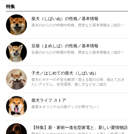
特集
柴犬（しばいぬ）の性格／基本情報
柴犬のからだの特徴や性格、歴史など基本情報をご紹介！
豆柴（まめしば）の性格／基本情報
豆柴のからだの特徴や性格、歴史など基本情報をご紹介！
子犬／はじめての柴犬（しばいぬ）
柴犬ビギナーの不安を解消！迎える前の心得、揃えておき
たいアイテム、自宅環境、接し方などをご紹介
柴犬ライフ ストア
厳選＆オリジナルの柴グッズが勢ぞろい！
【特集】新・家術〜進化型家電と、新しい愛情物語
愛犬たちとのかけがえのない生活をもっと楽しく快適に暮