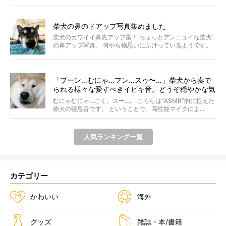
じが...
柴犬の鼻のドアップ写真集めました
柴犬のカワイイ鼻先アップ集！ ちょっとアンニュイな柴犬
の鼻アップ写真。 何やら物思いにふけっているようです。
ま...
「ブーン…むにゃ…フン…スゥ〜…」柴犬から奏で
られる様々な愛すべきイビキ音。どうぞ穏やかな気
持ちでご堪能ください。【動画】
むにゃむにゃ…ごく。スー…。 こちらは“ASMR”的に捉えた
柴犬の寝息音です。 ということで、高性能マイクによ...
人気ランキング一覧
カテゴリー
かわいい
海外
グッズ
雑誌・本/書籍