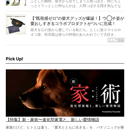
回登場してくれたのは、17歳のときろうくん。小さい頃か
ふとした瞬間、柴犬から出てしまう人間っぽさ。特にちょ
ら食が細かったため、何でも食べさせてきたということで
っとイラッとした時なんかは、人間っぽさを隠す気などな
すが、そんなときろうくんの長寿の秘訣とは。
いように見えます。もしかして本当の本当は、中身は人間
なんじゃ…？
【“既視感ゼロ”の柴犬グッズが爆誕！】ウ◯チ姿が
愛おしすぎるコラボプロダクトがついに完成！
柴犬を心の底から愛している私たち。とくに柴スマイルや
オコ柴、拒否柴は彼らの特徴があらわれていて大好き。
でもちょっと待て…もうひとつ、忘れてはならない愛おしい
ストア情報
シーンがあったぞ。それは、背中を丸めて“ウンチなう”の姿
だ。
そこで私たち柴犬ライフは、ドッグブランド「PEGION（ペ
ギオン）」とコラボしてオリジナルの柴グッズを製作！
Pick Up!
柴犬と暮らす人もそうでない人も、とにかく柴犬を愛して
やまない皆さまへ。とんでもない柴グッズが爆誕です！
【特集】新・家術〜進化型家電と、新しい愛情物語
家族だけど、ヒトとは違う。「愛犬とともに生きる」を、パナソニックが家