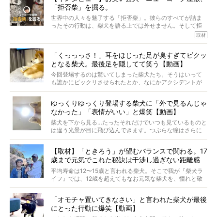
「拒否柴」を掘る。
きました！
※文章はご本人の了承を得て編集しています
世界中の人々を魅了する「拒否柴」。彼らのすべてが詰ま
※画像はすべてイメージです
ったその行動は、柴犬を語る上では外せません。そして拒
※この記事は個人の感想であり、効果・効能を示すものではありません
否柴がここまで話題になるのは、“映える”ことも理由のひと
取材
つ。
では…拒否柴を「版画」にしてみたら、どんな作品ができあ
「くっっっさ！」耳をほじった足が臭すぎてビクッ
がるのでしょうか。
となる柴犬。最後足を隠してて笑う【動画】
最近版画製作を始めた、お笑いコンビ「ニューヨーク」の
屋敷裕政さんに、拒否柴を掘っていただきました！ イン
今回登場するのは驚いてしまった柴犬たち。そうはいって
タビューと合わせてご覧ください。
も誰かにビックリさせられたとか、なにかアクシデントが
起きたとか、そういうことが原因ではありません。全ての
原因は彼ら自身にあったのです…！
ゆっくりゆっくり登場する柴犬に「外で見るんじゃ
なかった」「表情がいい」と爆笑【動画】
柴犬を下から見る…たったそれだけでいつも見ているものと
は違う光景が目に飛び込んできます。つぶらな瞳はさらに
つぶらに見え、モフモフのお顔はさらにモフモフに見えま
す。これはクセになる…！
【取材】「ときろう」が望むバランスで関わる。17
歳まで元気でこれた秘訣は干渉し過ぎない距離感
#38ときろう
平均寿命は12〜15歳と言われる柴犬。そこで我が『柴犬ラ
イフ』では、12歳を超えてもなお元気な柴犬を、憧れと敬
意を込めて“レジェンド柴”と呼んでいます。 この特集で
は、レジェンド柴たちのライフスタイルや食生活などにフ
「オモチャ置いてきなさい」と言われた柴犬が最後
ォーカスし、その元気の秘訣や、老犬と暮らすうえで大切
にとった行動に爆笑【動画】
だと思うことを、オーナーさんに語っていただきます。今