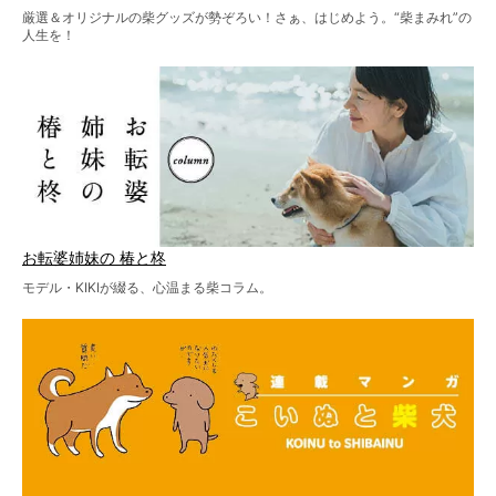
厳選＆オリジナルの柴グッズが勢ぞろい！さぁ、はじめよう。“柴まみれ”の
人生を！
お転婆姉妹の 椿と柊
モデル・KIKIが綴る、心温まる柴コラム。