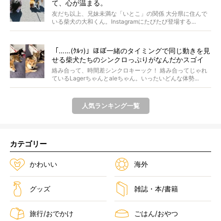
て、心が温まる。
友だち以上、兄妹未満な「いとこ」の関係 大分県に住んで
いる柴犬の大和くん。Instagramにたびたび登場する...
「……(ｸﾙｯ)」ほぼ一緒のタイミングで同じ動きを見
せる柴犬たちのシンクロっぷりがなんだかスゴイ
絡み合って、時間差シンクロキーック！ 絡み合ってじゃれ
ているLagerちゃんとaleちゃん。いったいどんな体勢...
人気ランキング一覧
カテゴリー
かわいい
海外
グッズ
雑誌・本/書籍
旅行/おでかけ
ごはん/おやつ