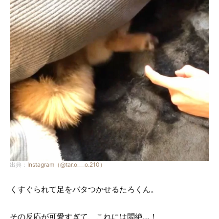
出典：
Instagram（@tar.o___o.210）
くすぐられて足をバタつかせるたろくん。
その反応が可愛すぎて、これには悶絶…！