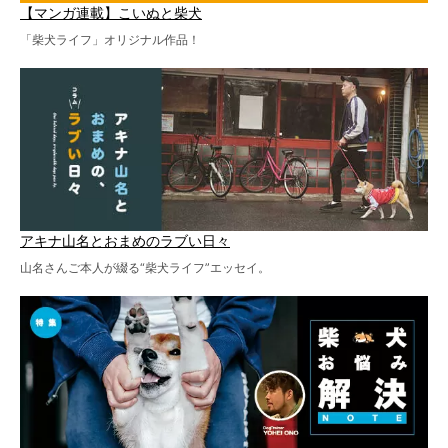
【マンガ連載】こいぬと柴犬
「柴犬ライフ」オリジナル作品！
アキナ山名とおまめのラブい日々
山名さんご本人が綴る“柴犬ライフ”エッセイ。