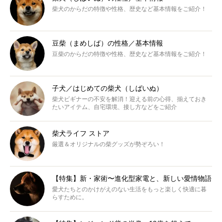
柴犬のからだの特徴や性格、歴史など基本情報をご紹介！
豆柴（まめしば）の性格／基本情報
豆柴のからだの特徴や性格、歴史など基本情報をご紹介！
子犬／はじめての柴犬（しばいぬ）
柴犬ビギナーの不安を解消！迎える前の心得、揃えておき
たいアイテム、自宅環境、接し方などをご紹介
柴犬ライフ ストア
厳選＆オリジナルの柴グッズが勢ぞろい！
【特集】新・家術〜進化型家電と、新しい愛情物語
愛犬たちとのかけがえのない生活をもっと楽しく快適に暮
らすために。