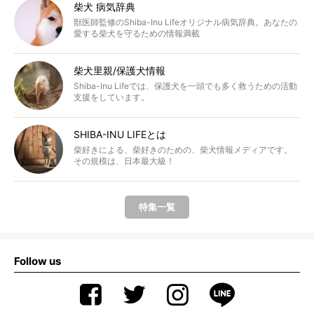
柴犬 病気辞典
獣医師監修のShiba-Inu Lifeオリジナル病気辞典。あなたの
愛する柴犬を守るための情報満載
柴犬里親/保護犬情報
Shiba-Inu Lifeでは、保護犬を一頭でも多く救うための活動
支援をしています。
SHIBA-INU LIFEとは
柴好きによる、柴好きのための、柴犬情報メディアです。
その規模は、日本最大級！
特集一覧
Follow us