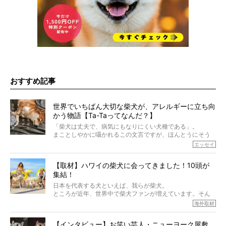
おすすめ記事
世界でいちばん大切な柴犬が、アレルギーに立ち向
かう物語【Ta-Taってなんだ？】
「柴犬は丈夫で、病気にもなりにくい犬種である」。
まことしやかに囁かれるこの文言ですが、ほんとうにそう
でしょうか？
エッセイ
もちろん、犬種としての完成度がとてつもなく高い柴犬だ
から、そういった側面はあります。
【取材】ハワイの柴犬に会ってきました！10頭が
でも、いざそれぞれの個体を見ていくと、丈夫で病気にも
集結！
なりにくい、とは言えないような気もするのです。
実際に「病気にならない」などということはないし、飼い
日本を代表する犬といえば、我らが柴犬。
主はそのためにやるべきことがある。
ところが近年、世界中で柴犬ファンが増えています。そん
今回は、柴犬に関わる方たちすべてに読んで欲しい、ある
な中「柴犬ライフ」が目をつけたのは、南の楽園ハワイ。
海外取材
柴犬とその家族のお話。
柴犬オーナーが多く、定期的にオフ会まで開催されている
ご本人からのレポートは、愛情たっぷりで示唆に富んだ物
とか。
語でした。
【インタビュー】お笑い芸人・ニューヨーク屋敷、
そんな噂を聞きつけ、今回はハワイの柴犬たちを取材して