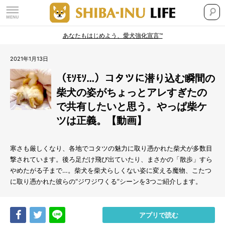
あなたもはじめよう、愛犬強化宣言™
2021年1月13日
（ﾓｿﾓｿ…）コタツに潜り込む瞬間の
柴犬の姿がちょっとアレすぎたの
で共有したいと思う。やっぱ柴ケ
ツは正義。【動画】
寒さも厳しくなり、各地でコタツの魅力に取り憑かれた柴犬が多数目
撃されています。後ろ足だけ飛び出ていたり、まさかの「散歩」すら
やめたがる子まで…。柴犬を柴犬らしくない姿に変える魔物、こたつ
に取り憑かれた彼らの“ジワジワくる”シーンを3つご紹介します。
Share
Tweet
LINE
アプリで読む