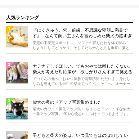
人気ランキング
『にくきゅう、穴、前歯、不思議な寝顔…満貫で
す』…なんて飼い主さんを言わしめた柴犬の謎すぎ
る寝相がコチラです。
安定の不安定スポット…。 ソファの背もたれを体で挟みこ
むようにしてどっかり。そしてだらーんと足を垂直に落と
して...
ナデナデしてほしい、でもおやつは離したくない。
柴犬が考えた対応策が、欲しがりさんすぎて笑える
【動画】
てつくんの元へ、おやつ持参で電撃訪問 ただいま、身だし
なみを整えている最中の柴犬てつくん。 そこへ、オーナー
さ...
柴犬の鼻のドアップ写真集めました
柴犬のカワイイ鼻先アップ集！ ちょっとアンニュイな柴犬
の鼻アップ写真。 何やら物思いにふけっているようです。
ま...
子どもと柴犬の姿は、いつ見てもほのぼのしてい