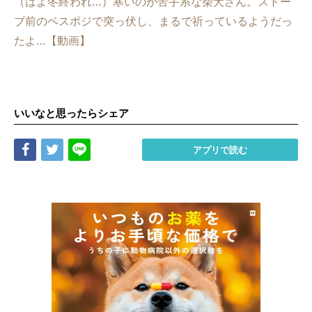
（はよ冬終われ…）寒いのが苦手系な柴犬さん。ストー
ブ前のベスポジで突っ伏し、まるで祈っているようだっ
たよ…【動画】
いいなと思ったらシェア
Share
Tweet
LINE
アプリで読む