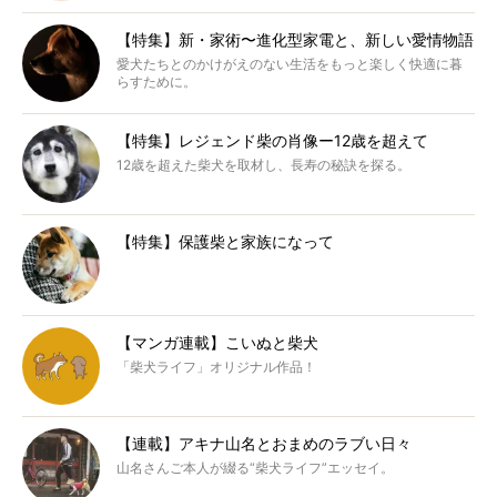
【特集】新・家術〜進化型家電と、新しい愛情物語
愛犬たちとのかけがえのない生活をもっと楽しく快適に暮
らすために。
【特集】レジェンド柴の肖像ー12歳を超えて
12歳を超えた柴犬を取材し、長寿の秘訣を探る。
【特集】保護柴と家族になって
【マンガ連載】こいぬと柴犬
「柴犬ライフ」オリジナル作品！
【連載】アキナ山名とおまめのラブい日々
山名さんご本人が綴る“柴犬ライフ”エッセイ。