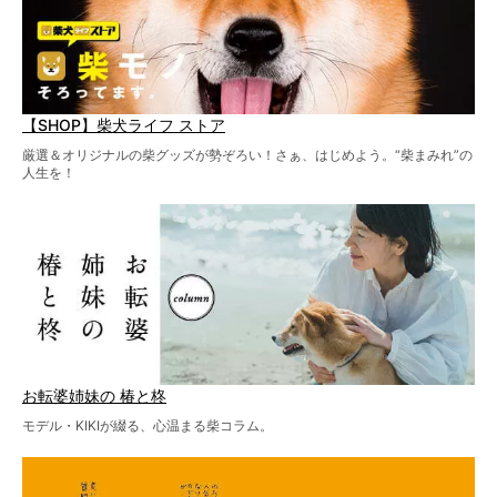
【SHOP】柴犬ライフ ストア
厳選＆オリジナルの柴グッズが勢ぞろい！さぁ、はじめよう。“柴まみれ”の
人生を！
お転婆姉妹の 椿と柊
モデル・KIKIが綴る、心温まる柴コラム。