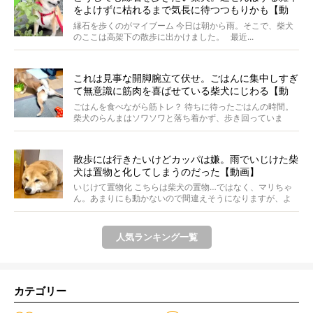
をよけずに枯れるまで気長に待つつもりかも【動
画】
縁石を歩くのがマイブーム 今日は朝から雨。そこで、柴犬
のここは高架下の散歩に出かけました。 最近...
これは見事な開脚腕立て伏せ。ごはんに集中しすぎ
て無意識に筋肉を喜ばせている柴犬にじわる【動
画】
ごはんを食べながら筋トレ？ 待ちに待ったごはんの時間。
柴犬のらんまはソワソワと落ち着かず、歩き回っていま
す。き...
散歩には行きたいけどカッパは嫌。雨でいじけた柴
犬は置物と化してしまうのだった【動画】
いじけて置物化 こちらは柴犬の置物…ではなく、マリちゃ
ん。あまりにも動かないので間違えそうになりますが、よ
く見...
人気ランキング一覧
カテゴリー