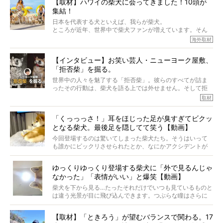
【取材】ハワイの柴犬に会ってきました！10頭が
でも、いざそれぞれの個体を見ていくと、丈夫で病気にも
集結！
なりにくい、とは言えないような気もするのです。
実際に「病気にならない」などということはないし、飼い
日本を代表する犬といえば、我らが柴犬。
主はそのためにやるべきことがある。
ところが近年、世界中で柴犬ファンが増えています。そん
今回は、柴犬に関わる方たちすべてに読んで欲しい、ある
な中「柴犬ライフ」が目をつけたのは、南の楽園ハワイ。
海外取材
柴犬とその家族のお話。
柴犬オーナーが多く、定期的にオフ会まで開催されている
ご本人からのレポートは、愛情たっぷりで示唆に富んだ物
とか。
語でした。
【インタビュー】お笑い芸人・ニューヨーク屋敷、
そんな噂を聞きつけ、今回はハワイの柴犬たちを取材して
「拒否柴」を掘る。
きました！
※文章はご本人の了承を得て編集しています
世界中の人々を魅了する「拒否柴」。彼らのすべてが詰ま
※画像はすべてイメージです
ったその行動は、柴犬を語る上では外せません。そして拒
※この記事は個人の感想であり、効果・効能を示すものではありません
否柴がここまで話題になるのは、“映える”ことも理由のひと
取材
つ。
では…拒否柴を「版画」にしてみたら、どんな作品ができあ
「くっっっさ！」耳をほじった足が臭すぎてビクッ
がるのでしょうか。
となる柴犬。最後足を隠してて笑う【動画】
最近版画製作を始めた、お笑いコンビ「ニューヨーク」の
屋敷裕政さんに、拒否柴を掘っていただきました！ イン
今回登場するのは驚いてしまった柴犬たち。そうはいって
タビューと合わせてご覧ください。
も誰かにビックリさせられたとか、なにかアクシデントが
起きたとか、そういうことが原因ではありません。全ての
原因は彼ら自身にあったのです…！
ゆっくりゆっくり登場する柴犬に「外で見るんじゃ
なかった」「表情がいい」と爆笑【動画】
柴犬を下から見る…たったそれだけでいつも見ているものと
は違う光景が目に飛び込んできます。つぶらな瞳はさらに
つぶらに見え、モフモフのお顔はさらにモフモフに見えま
す。これはクセになる…！
【取材】「ときろう」が望むバランスで関わる。17