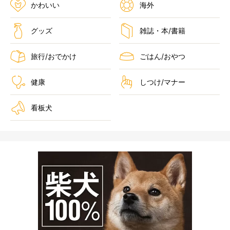
かわいい
海外
グッズ
雑誌・本/書籍
旅行/おでかけ
ごはん/おやつ
健康
しつけ/マナー
看板犬