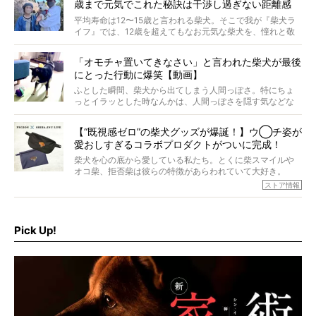
歳まで元気でこれた秘訣は干渉し過ぎない距離感
#38ときろう
平均寿命は12〜15歳と言われる柴犬。そこで我が『柴犬ラ
イフ』では、12歳を超えてもなお元気な柴犬を、憧れと敬
意を込めて“レジェンド柴”と呼んでいます。 この特集で
は、レジェンド柴たちのライフスタイルや食生活などにフ
「オモチャ置いてきなさい」と言われた柴犬が最後
ォーカスし、その元気の秘訣や、老犬と暮らすうえで大切
にとった行動に爆笑【動画】
だと思うことを、オーナーさんに語っていただきます。今
回登場してくれたのは、17歳のときろうくん。小さい頃か
ふとした瞬間、柴犬から出てしまう人間っぽさ。特にちょ
ら食が細かったため、何でも食べさせてきたということで
っとイラッとした時なんかは、人間っぽさを隠す気などな
すが、そんなときろうくんの長寿の秘訣とは。
いように見えます。もしかして本当の本当は、中身は人間
なんじゃ…？
【“既視感ゼロ”の柴犬グッズが爆誕！】ウ◯チ姿が
愛おしすぎるコラボプロダクトがついに完成！
柴犬を心の底から愛している私たち。とくに柴スマイルや
オコ柴、拒否柴は彼らの特徴があらわれていて大好き。
でもちょっと待て…もうひとつ、忘れてはならない愛おしい
ストア情報
シーンがあったぞ。それは、背中を丸めて“ウンチなう”の姿
だ。
そこで私たち柴犬ライフは、ドッグブランド「PEGION（ペ
ギオン）」とコラボしてオリジナルの柴グッズを製作！
Pick Up!
柴犬と暮らす人もそうでない人も、とにかく柴犬を愛して
やまない皆さまへ。とんでもない柴グッズが爆誕です！