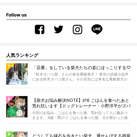
Follow us
人気ランキング
「店番」をしている柴犬たちの姿にほっこりする♡
「鈴木タバコ屋」さんの有名看板柴犬！ 東京の武蔵小金井
にある鈴木タバコ屋さん。その店先には有名な看板柴犬が
いま...
【柴犬お悩み解決NOTE】♯16 ごはんを食べたあと
荒れ狂います【ドッグトレーナー・小野洋平がズバ
リ回答】
今回のお悩み：ごはんを食べた後、荒れ狂って人に噛みつ
きます。 6歳・男のコ ごはんを食べた後、犬が変わった様
に...
どうしても縁石を歩きたい柴犬。通せんぼする雑草