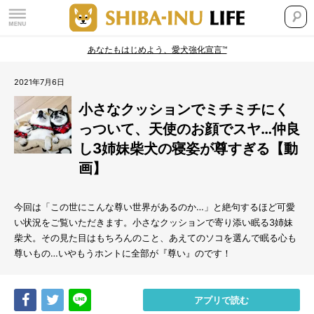
あなたもはじめよう、愛犬強化宣言™
2021年7月6日
小さなクッションでミチミチにく
っついて、天使のお顔でスヤ…仲良
し3姉妹柴犬の寝姿が尊すぎる【動
画】
今回は「この世にこんな尊い世界があるのか…」と絶句するほど可愛
い状況をご覧いただきます。小さなクッションで寄り添い眠る3姉妹
柴犬。その見た目はもちろんのこと、あえてのソコを選んで眠る心も
尊いもの…いやもうホントに全部が『尊い』のです！
Share
Tweet
LINE
アプリで読む