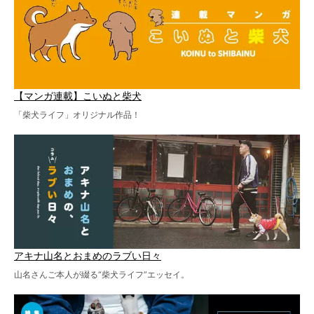
【マンガ連載】こいぬと柴犬
「柴犬ライフ」オリジナル作品！
アキナ山名とおまめのラブい日々
山名さんご本人が綴る“柴犬ライフ”エッセイ。