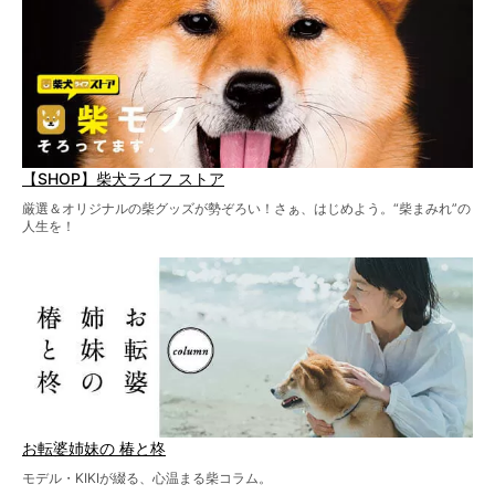
【SHOP】柴犬ライフ ストア
厳選＆オリジナルの柴グッズが勢ぞろい！さぁ、はじめよう。“柴まみれ”の
人生を！
お転婆姉妹の 椿と柊
モデル・KIKIが綴る、心温まる柴コラム。