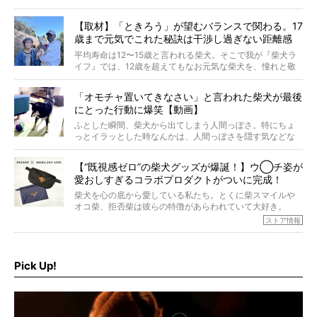
つぶらに見え、モフモフのお顔はさらにモフモフに見えま
す。これはクセになる…！
【取材】「ときろう」が望むバランスで関わる。17
歳まで元気でこれた秘訣は干渉し過ぎない距離感
#38ときろう
平均寿命は12〜15歳と言われる柴犬。そこで我が『柴犬ラ
イフ』では、12歳を超えてもなお元気な柴犬を、憧れと敬
意を込めて“レジェンド柴”と呼んでいます。 この特集で
は、レジェンド柴たちのライフスタイルや食生活などにフ
「オモチャ置いてきなさい」と言われた柴犬が最後
ォーカスし、その元気の秘訣や、老犬と暮らすうえで大切
にとった行動に爆笑【動画】
だと思うことを、オーナーさんに語っていただきます。今
回登場してくれたのは、17歳のときろうくん。小さい頃か
ふとした瞬間、柴犬から出てしまう人間っぽさ。特にちょ
ら食が細かったため、何でも食べさせてきたということで
っとイラッとした時なんかは、人間っぽさを隠す気などな
すが、そんなときろうくんの長寿の秘訣とは。
いように見えます。もしかして本当の本当は、中身は人間
なんじゃ…？
【“既視感ゼロ”の柴犬グッズが爆誕！】ウ◯チ姿が
愛おしすぎるコラボプロダクトがついに完成！
柴犬を心の底から愛している私たち。とくに柴スマイルや
オコ柴、拒否柴は彼らの特徴があらわれていて大好き。
でもちょっと待て…もうひとつ、忘れてはならない愛おしい
ストア情報
シーンがあったぞ。それは、背中を丸めて“ウンチなう”の姿
だ。
そこで私たち柴犬ライフは、ドッグブランド「PEGION（ペ
ギオン）」とコラボしてオリジナルの柴グッズを製作！
Pick Up!
柴犬と暮らす人もそうでない人も、とにかく柴犬を愛して
やまない皆さまへ。とんでもない柴グッズが爆誕です！