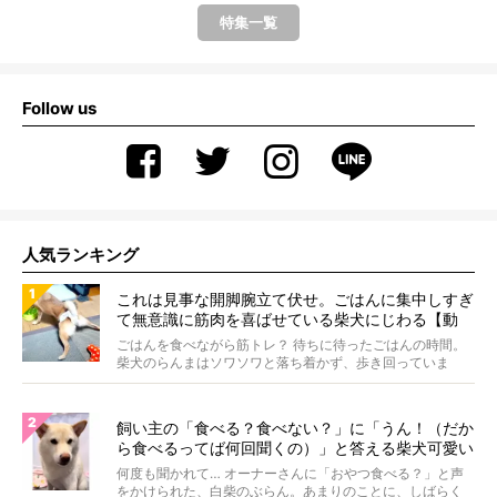
特集一覧
Follow us
人気ランキング
これは見事な開脚腕立て伏せ。ごはんに集中しすぎ
て無意識に筋肉を喜ばせている柴犬にじわる【動
画】
ごはんを食べながら筋トレ？ 待ちに待ったごはんの時間。
柴犬のらんまはソワソワと落ち着かず、歩き回っていま
す。き...
飼い主の「食べる？食べない？」に「うん！（だか
ら食べるってば何回聞くの）」と答える柴犬可愛い
【動画】
何度も聞かれて… オーナーさんに「おやつ食べる？」と声
をかけられた、白柴のぶらん。あまりのことに、しばらく