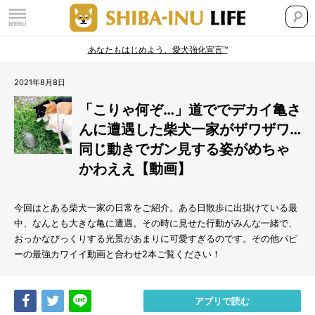
あなたもはじめよう、愛犬強化宣言™
2021年8月8日
「こりゃ何ぞ…」道ででデカイ亀さ
んに遭遇した柴犬一家がザワザワ…
同じ動きでガン見する姿がめちゃ
かわええ【動画】
今回はとある柴犬一家の日常をご紹介。ある日散歩に出掛けている最
中、なんとも大きな亀に遭遇。その時に見せた行動がみんな一緒で、
おっかなびっくりする光景があまりに可愛すぎるのです。その他パピ
ーの最強カワイイ動画と合わせ2本ご覧ください！
Share
Tweet
LINE
アプリで読む