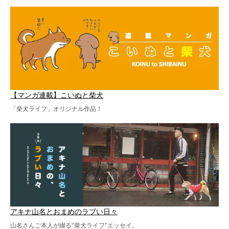
【マンガ連載】こいぬと柴犬
「柴犬ライフ」オリジナル作品！
アキナ山名とおまめのラブい日々
山名さんご本人が綴る“柴犬ライフ”エッセイ。