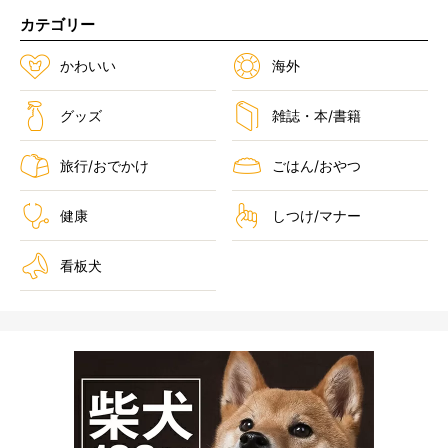
カテゴリー
かわいい
海外
グッズ
雑誌・本/書籍
旅行/おでかけ
ごはん/おやつ
健康
しつけ/マナー
看板犬