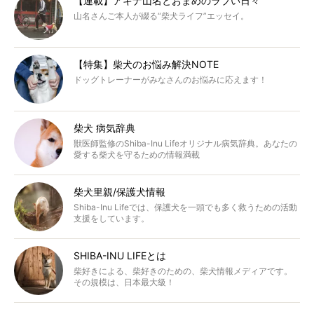
【連載】アキナ山名とおまめのラブい日々
山名さんご本人が綴る“柴犬ライフ”エッセイ。
【特集】柴犬のお悩み解決NOTE
ドッグトレーナーがみなさんのお悩みに応えます！
柴犬 病気辞典
獣医師監修のShiba-Inu Lifeオリジナル病気辞典。あなたの
愛する柴犬を守るための情報満載
柴犬里親/保護犬情報
Shiba-Inu Lifeでは、保護犬を一頭でも多く救うための活動
支援をしています。
SHIBA-INU LIFEとは
柴好きによる、柴好きのための、柴犬情報メディアです。
その規模は、日本最大級！