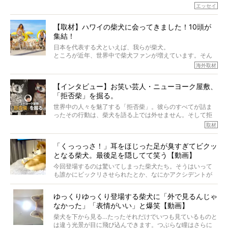
でしょうか？
エッセイ
もちろん、犬種としての完成度がとてつもなく高い柴犬だ
から、そういった側面はあります。
【取材】ハワイの柴犬に会ってきました！10頭が
でも、いざそれぞれの個体を見ていくと、丈夫で病気にも
集結！
なりにくい、とは言えないような気もするのです。
実際に「病気にならない」などということはないし、飼い
日本を代表する犬といえば、我らが柴犬。
主はそのためにやるべきことがある。
ところが近年、世界中で柴犬ファンが増えています。そん
今回は、柴犬に関わる方たちすべてに読んで欲しい、ある
な中「柴犬ライフ」が目をつけたのは、南の楽園ハワイ。
海外取材
柴犬とその家族のお話。
柴犬オーナーが多く、定期的にオフ会まで開催されている
ご本人からのレポートは、愛情たっぷりで示唆に富んだ物
とか。
語でした。
【インタビュー】お笑い芸人・ニューヨーク屋敷、
そんな噂を聞きつけ、今回はハワイの柴犬たちを取材して
「拒否柴」を掘る。
きました！
※文章はご本人の了承を得て編集しています
世界中の人々を魅了する「拒否柴」。彼らのすべてが詰ま
※画像はすべてイメージです
ったその行動は、柴犬を語る上では外せません。そして拒
※この記事は個人の感想であり、効果・効能を示すものではありません
否柴がここまで話題になるのは、“映える”ことも理由のひと
取材
つ。
では…拒否柴を「版画」にしてみたら、どんな作品ができあ
「くっっっさ！」耳をほじった足が臭すぎてビクッ
がるのでしょうか。
となる柴犬。最後足を隠してて笑う【動画】
最近版画製作を始めた、お笑いコンビ「ニューヨーク」の
屋敷裕政さんに、拒否柴を掘っていただきました！ イン
今回登場するのは驚いてしまった柴犬たち。そうはいって
タビューと合わせてご覧ください。
も誰かにビックリさせられたとか、なにかアクシデントが
起きたとか、そういうことが原因ではありません。全ての
原因は彼ら自身にあったのです…！
ゆっくりゆっくり登場する柴犬に「外で見るんじゃ
なかった」「表情がいい」と爆笑【動画】
柴犬を下から見る…たったそれだけでいつも見ているものと
は違う光景が目に飛び込んできます。つぶらな瞳はさらに