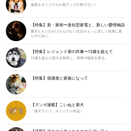
厳選＆オリジナルの柴グッズが勢ぞろい！
【特集】新・家術〜進化型家電と、新しい愛情物語
愛犬たちとのかけがえのない生活をもっと楽しく快適に暮
らすために。
【特集】レジェンド柴の肖像ー12歳を超えて
12歳を超えた柴犬を取材し、長寿の秘訣を探る。
【特集】保護柴と家族になって
【マンガ連載】こいぬと柴犬
「柴犬ライフ」オリジナル作品！