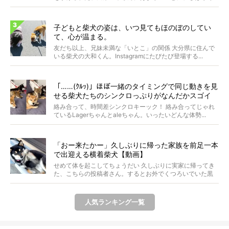
フリ...
子どもと柴犬の姿は、いつ見てもほのぼのしてい
て、心が温まる。
友だち以上、兄妹未満な「いとこ」の関係 大分県に住んで
いる柴犬の大和くん。Instagramにたびたび登場する...
「……(ｸﾙｯ)」ほぼ一緒のタイミングで同じ動きを見
せる柴犬たちのシンクロっぷりがなんだかスゴイ
絡み合って、時間差シンクロキーック！ 絡み合ってじゃれ
ているLagerちゃんとaleちゃん。いったいどんな体勢...
「おー来たかー」久しぶりに帰った家族を前足一本
で出迎える横着柴犬【動画】
せめて体を起こしてちょうだい 久しぶりに実家に帰ってき
た、こちらの投稿者さん。するとお外でくつろいでいた黒
柴さ...
人気ランキング一覧