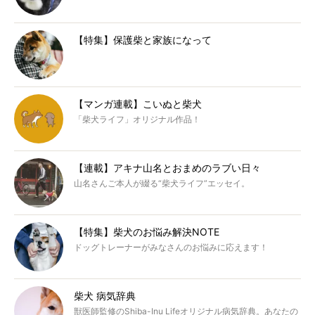
【特集】保護柴と家族になって
【マンガ連載】こいぬと柴犬
「柴犬ライフ」オリジナル作品！
【連載】アキナ山名とおまめのラブい日々
山名さんご本人が綴る“柴犬ライフ”エッセイ。
【特集】柴犬のお悩み解決NOTE
ドッグトレーナーがみなさんのお悩みに応えます！
柴犬 病気辞典
獣医師監修のShiba-Inu Lifeオリジナル病気辞典。あなたの