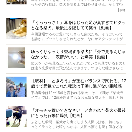
※画像はすべてイメージです
ったその行動は、柴犬を語る上では外せません。そして拒
※この記事は個人の感想であり、効果・効能を示すものではありません
否柴がここまで話題になるのは、“映える”ことも理由のひと
取材
つ。
では…拒否柴を「版画」にしてみたら、どんな作品ができあ
「くっっっさ！」耳をほじった足が臭すぎてビクッ
がるのでしょうか。
となる柴犬。最後足を隠してて笑う【動画】
最近版画製作を始めた、お笑いコンビ「ニューヨーク」の
屋敷裕政さんに、拒否柴を掘っていただきました！ イン
今回登場するのは驚いてしまった柴犬たち。そうはいって
タビューと合わせてご覧ください。
も誰かにビックリさせられたとか、なにかアクシデントが
起きたとか、そういうことが原因ではありません。全ての
原因は彼ら自身にあったのです…！
ゆっくりゆっくり登場する柴犬に「外で見るんじゃ
なかった」「表情がいい」と爆笑【動画】
柴犬を下から見る…たったそれだけでいつも見ているものと
は違う光景が目に飛び込んできます。つぶらな瞳はさらに
つぶらに見え、モフモフのお顔はさらにモフモフに見えま
す。これはクセになる…！
【取材】「ときろう」が望むバランスで関わる。17
歳まで元気でこれた秘訣は干渉し過ぎない距離感
#38ときろう
平均寿命は12〜15歳と言われる柴犬。そこで我が『柴犬ラ
イフ』では、12歳を超えてもなお元気な柴犬を、憧れと敬
意を込めて“レジェンド柴”と呼んでいます。 この特集で
は、レジェンド柴たちのライフスタイルや食生活などにフ
「オモチャ置いてきなさい」と言われた柴犬が最後
ォーカスし、その元気の秘訣や、老犬と暮らすうえで大切
にとった行動に爆笑【動画】
だと思うことを、オーナーさんに語っていただきます。今
回登場してくれたのは、17歳のときろうくん。小さい頃か
ふとした瞬間、柴犬から出てしまう人間っぽさ。特にちょ
ら食が細かったため、何でも食べさせてきたということで
っとイラッとした時なんかは、人間っぽさを隠す気などな
すが、そんなときろうくんの長寿の秘訣とは。
いように見えます。もしかして本当の本当は、中身は人間