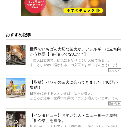
おすすめ記事
世界でいちばん大切な柴犬が、アレルギーに立ち向
かう物語【Ta-Taってなんだ？】
「柴犬は丈夫で、病気にもなりにくい犬種である」。
まことしやかに囁かれるこの文言ですが、ほんとうにそう
でしょうか？
エッセイ
もちろん、犬種としての完成度がとてつもなく高い柴犬だ
から、そういった側面はあります。
【取材】ハワイの柴犬に会ってきました！10頭が
でも、いざそれぞれの個体を見ていくと、丈夫で病気にも
集結！
なりにくい、とは言えないような気もするのです。
実際に「病気にならない」などということはないし、飼い
日本を代表する犬といえば、我らが柴犬。
主はそのためにやるべきことがある。
ところが近年、世界中で柴犬ファンが増えています。そん
今回は、柴犬に関わる方たちすべてに読んで欲しい、ある
な中「柴犬ライフ」が目をつけたのは、南の楽園ハワイ。
海外取材
柴犬とその家族のお話。
柴犬オーナーが多く、定期的にオフ会まで開催されている
ご本人からのレポートは、愛情たっぷりで示唆に富んだ物
とか。
語でした。
【インタビュー】お笑い芸人・ニューヨーク屋敷、
そんな噂を聞きつけ、今回はハワイの柴犬たちを取材して
「拒否柴」を掘る。
きました！
※文章はご本人の了承を得て編集しています
世界中の人々を魅了する「拒否柴」。彼らのすべてが詰ま