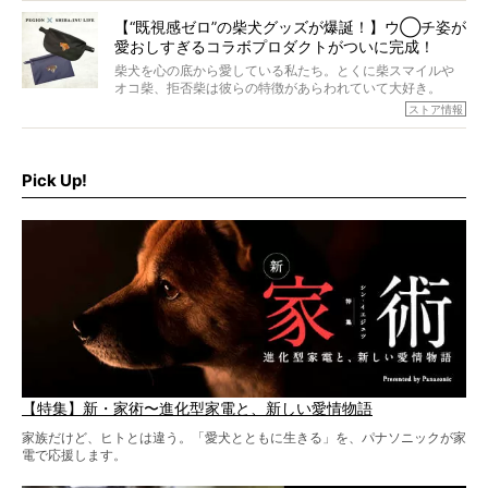
なんじゃ…？
【“既視感ゼロ”の柴犬グッズが爆誕！】ウ◯チ姿が
愛おしすぎるコラボプロダクトがついに完成！
柴犬を心の底から愛している私たち。とくに柴スマイルや
オコ柴、拒否柴は彼らの特徴があらわれていて大好き。
でもちょっと待て…もうひとつ、忘れてはならない愛おしい
ストア情報
シーンがあったぞ。それは、背中を丸めて“ウンチなう”の姿
だ。
そこで私たち柴犬ライフは、ドッグブランド「PEGION（ペ
ギオン）」とコラボしてオリジナルの柴グッズを製作！
Pick Up!
柴犬と暮らす人もそうでない人も、とにかく柴犬を愛して
やまない皆さまへ。とんでもない柴グッズが爆誕です！
【特集】新・家術〜進化型家電と、新しい愛情物語
家族だけど、ヒトとは違う。「愛犬とともに生きる」を、パナソニックが家
電で応援します。