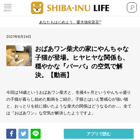
あなたもはじめよう、愛犬強化宣言™
2021年8月24日
おばあワン柴犬の家にやんちゃな
子猫が登場。ヒヤヒヤな関係も、
穏やかな『バーバ』の空気で解
決。【動画】
今回は14歳というおばあワン柴犬と、生後4ヶ月というやんちゃ盛り
の子猫が暮らし始めた動画をご紹介。子猫とはいえ警戒心が強い猫
と、おっとりを絵に描いたような柴犬の関係はどうなるのか…。全て
は『おばあワン』な空気が解決したようですよ。
Share
Tweet
LINE
アプリで読む