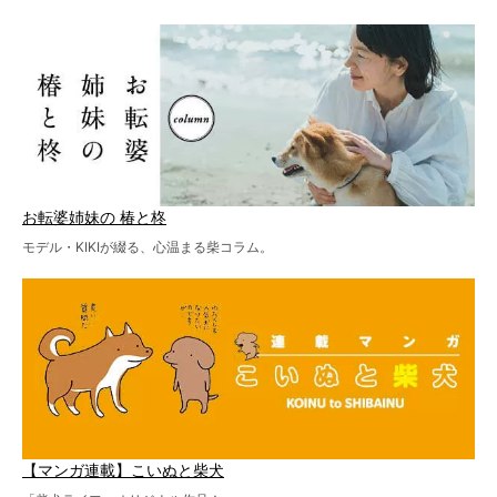
お転婆姉妹の 椿と柊
モデル・KIKIが綴る、心温まる柴コラム。
【マンガ連載】こいぬと柴犬