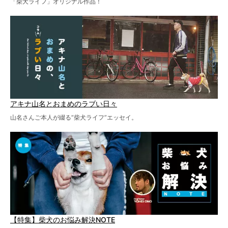
「柴犬ライフ」オリジナル作品！
アキナ山名とおまめのラブい日々
山名さんご本人が綴る“柴犬ライフ”エッセイ。
【特集】柴犬のお悩み解決NOTE