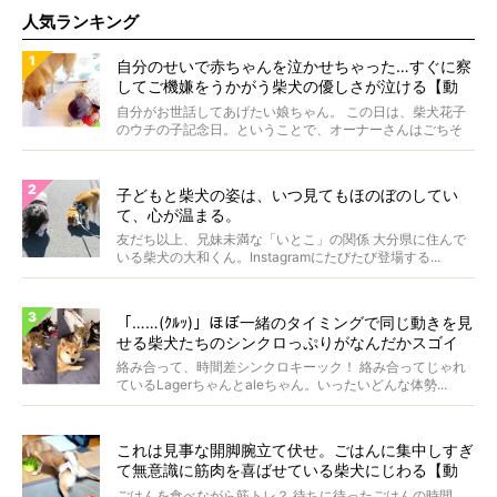
人気ランキング
自分のせいで赤ちゃんを泣かせちゃった…すぐに察
してご機嫌をうかがう柴犬の優しさが泣ける【動
画】
自分がお世話してあげたい娘ちゃん。 この日は、柴犬花子
のウチの子記念日。ということで、オーナーさんはごちそ
うを...
子どもと柴犬の姿は、いつ見てもほのぼのしてい
て、心が温まる。
友だち以上、兄妹未満な「いとこ」の関係 大分県に住んで
いる柴犬の大和くん。Instagramにたびたび登場する...
「……(ｸﾙｯ)」ほぼ一緒のタイミングで同じ動きを見
せる柴犬たちのシンクロっぷりがなんだかスゴイ
絡み合って、時間差シンクロキーック！ 絡み合ってじゃれ
ているLagerちゃんとaleちゃん。いったいどんな体勢...
これは見事な開脚腕立て伏せ。ごはんに集中しすぎ
て無意識に筋肉を喜ばせている柴犬にじわる【動
画】
ごはんを食べながら筋トレ？ 待ちに待ったごはんの時間。