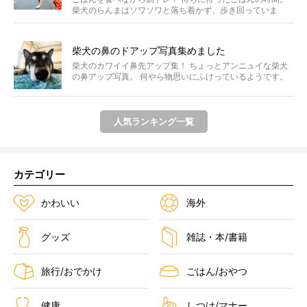
柴犬のらんまはソワソワと落ち着かず、歩き回っていま
す。き...
柴犬の鼻のドアップ写真集めました
柴犬のカワイイ鼻先アップ集！ ちょっとアンニュイな柴犬
の鼻アップ写真。 何やら物思いにふけっているようです。
ま...
人気ランキング一覧
カテゴリー
かわいい
海外
グッズ
雑誌・本/書籍
旅行/おでかけ
ごはん/おやつ
健康
しつけ/マナー