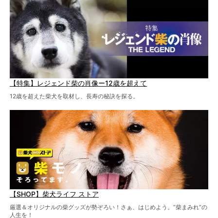
【特集】レジェンド柴の肖像ー12歳を超えて
12歳を超えた柴犬を取材し、長寿の秘訣を探る。
【SHOP】柴犬ライフ ストア
厳選＆オリジナルの柴グッズが勢ぞろい！さぁ、はじめよう。“柴まみれ”の
人生を！