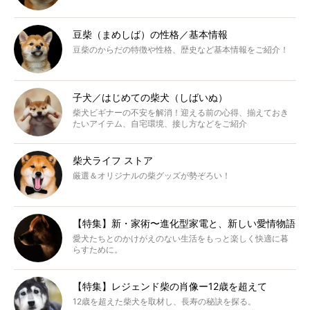
豆柴（まめしば）の性格／基本情報
豆柴のからだの特徴や性格、歴史など基本情報をご紹介！
子犬／はじめての柴犬（しばいぬ）
柴犬ビギナーの不安を解消！迎える前の心得、揃えておき
たいアイテム、自宅環境、接し方などをご紹介
柴犬ライフ ストア
厳選＆オリジナルの柴グッズが勢ぞろい！
【特集】新・家術〜進化型家電と、新しい愛情物語
愛犬たちとのかけがえのない生活をもっと楽しく快適に暮
らすために。
【特集】レジェンド柴の肖像ー12歳を超えて
12歳を超えた柴犬を取材し、長寿の秘訣を探る。