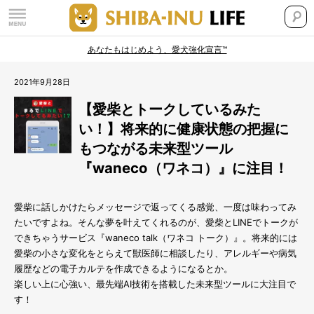
あなたもはじめよう、愛犬強化宣言™
2021年9月28日
【愛柴とトークしているみた
い！】将来的に健康状態の把握に
もつながる未来型ツール
『waneco（ワネコ）』に注目！
愛柴に話しかけたらメッセージで返ってくる感覚、一度は味わってみ
たいですよね。そんな夢を叶えてくれるのが、愛柴とLINEでトークが
できちゃうサービス『waneco talk（ワネコ トーク）』。将来的には
愛柴の小さな変化をとらえて獣医師に相談したり、アレルギーや病気
履歴などの電子カルテを作成できるようになるとか。
楽しい上に心強い、最先端AI技術を搭載した未来型ツールに大注目で
す！