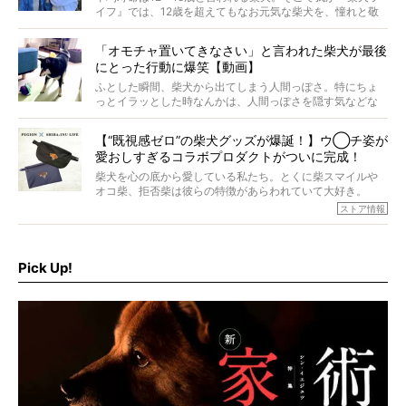
イフ』では、12歳を超えてもなお元気な柴犬を、憧れと敬
意を込めて“レジェンド柴”と呼んでいます。 この特集で
は、レジェンド柴たちのライフスタイルや食生活などにフ
「オモチャ置いてきなさい」と言われた柴犬が最後
ォーカスし、その元気の秘訣や、老犬と暮らすうえで大切
にとった行動に爆笑【動画】
だと思うことを、オーナーさんに語っていただきます。今
回登場してくれたのは、17歳のときろうくん。小さい頃か
ふとした瞬間、柴犬から出てしまう人間っぽさ。特にちょ
ら食が細かったため、何でも食べさせてきたということで
っとイラッとした時なんかは、人間っぽさを隠す気などな
すが、そんなときろうくんの長寿の秘訣とは。
いように見えます。もしかして本当の本当は、中身は人間
なんじゃ…？
【“既視感ゼロ”の柴犬グッズが爆誕！】ウ◯チ姿が
愛おしすぎるコラボプロダクトがついに完成！
柴犬を心の底から愛している私たち。とくに柴スマイルや
オコ柴、拒否柴は彼らの特徴があらわれていて大好き。
でもちょっと待て…もうひとつ、忘れてはならない愛おしい
ストア情報
シーンがあったぞ。それは、背中を丸めて“ウンチなう”の姿
だ。
そこで私たち柴犬ライフは、ドッグブランド「PEGION（ペ
ギオン）」とコラボしてオリジナルの柴グッズを製作！
Pick Up!
柴犬と暮らす人もそうでない人も、とにかく柴犬を愛して
やまない皆さまへ。とんでもない柴グッズが爆誕です！