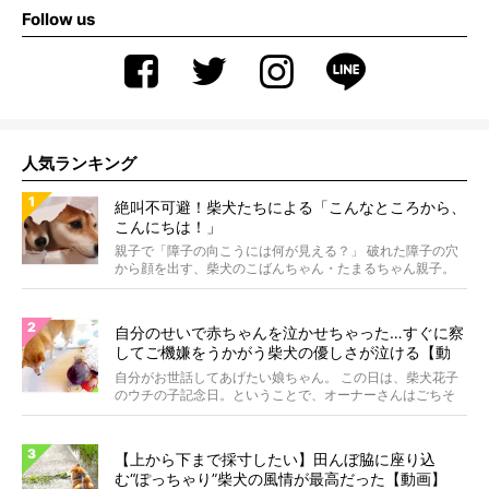
Follow us
人気ランキング
絶叫不可避！柴犬たちによる「こんなところから、
こんにちは！」
親子で「障子の向こうには何が見える？」 破れた障子の穴
から顔を出す、柴犬のこばんちゃん・たまるちゃん親子。
親子...
自分のせいで赤ちゃんを泣かせちゃった…すぐに察
してご機嫌をうかがう柴犬の優しさが泣ける【動
画】
自分がお世話してあげたい娘ちゃん。 この日は、柴犬花子
のウチの子記念日。ということで、オーナーさんはごちそ
うを...
【上から下まで採寸したい】田んぼ脇に座り込
む“ぽっちゃり”柴犬の風情が最高だった【動画】