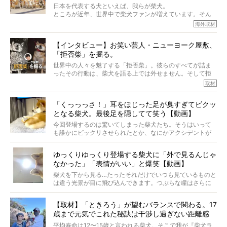
実際に「病気にならない」などということはないし、飼い
日本を代表する犬といえば、我らが柴犬。
主はそのためにやるべきことがある。
ところが近年、世界中で柴犬ファンが増えています。そん
今回は、柴犬に関わる方たちすべてに読んで欲しい、ある
な中「柴犬ライフ」が目をつけたのは、南の楽園ハワイ。
海外取材
柴犬とその家族のお話。
柴犬オーナーが多く、定期的にオフ会まで開催されている
ご本人からのレポートは、愛情たっぷりで示唆に富んだ物
とか。
語でした。
【インタビュー】お笑い芸人・ニューヨーク屋敷、
そんな噂を聞きつけ、今回はハワイの柴犬たちを取材して
「拒否柴」を掘る。
きました！
※文章はご本人の了承を得て編集しています
世界中の人々を魅了する「拒否柴」。彼らのすべてが詰ま
※画像はすべてイメージです
ったその行動は、柴犬を語る上では外せません。そして拒
※この記事は個人の感想であり、効果・効能を示すものではありません
否柴がここまで話題になるのは、“映える”ことも理由のひと
取材
つ。
では…拒否柴を「版画」にしてみたら、どんな作品ができあ
「くっっっさ！」耳をほじった足が臭すぎてビクッ
がるのでしょうか。
となる柴犬。最後足を隠してて笑う【動画】
最近版画製作を始めた、お笑いコンビ「ニューヨーク」の
屋敷裕政さんに、拒否柴を掘っていただきました！ イン
今回登場するのは驚いてしまった柴犬たち。そうはいって
タビューと合わせてご覧ください。
も誰かにビックリさせられたとか、なにかアクシデントが
起きたとか、そういうことが原因ではありません。全ての
原因は彼ら自身にあったのです…！
ゆっくりゆっくり登場する柴犬に「外で見るんじゃ
なかった」「表情がいい」と爆笑【動画】
柴犬を下から見る…たったそれだけでいつも見ているものと
は違う光景が目に飛び込んできます。つぶらな瞳はさらに
つぶらに見え、モフモフのお顔はさらにモフモフに見えま
す。これはクセになる…！
【取材】「ときろう」が望むバランスで関わる。17
歳まで元気でこれた秘訣は干渉し過ぎない距離感
#38ときろう
平均寿命は12〜15歳と言われる柴犬。そこで我が『柴犬ラ