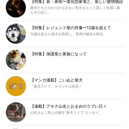
【特集】新・家術〜進化型家電と、新しい愛情物語
愛犬たちとのかけがえのない生活をもっと楽しく快適に暮
らすために。
【特集】レジェンド柴の肖像ー12歳を超えて
12歳を超えた柴犬を取材し、長寿の秘訣を探る。
【特集】保護柴と家族になって
【マンガ連載】こいぬと柴犬
「柴犬ライフ」オリジナル作品！
【連載】アキナ山名とおまめのラブい日々
山名さんご本人が綴る“柴犬ライフ”エッセイ。