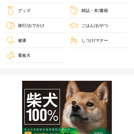
グッズ
雑誌・本/書籍
旅行/おでかけ
ごはん/おやつ
健康
しつけ/マナー
看板犬