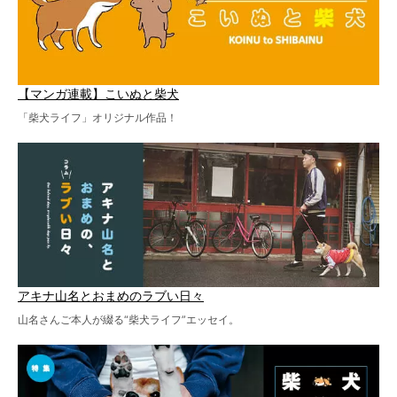
【マンガ連載】こいぬと柴犬
「柴犬ライフ」オリジナル作品！
アキナ山名とおまめのラブい日々
山名さんご本人が綴る“柴犬ライフ”エッセイ。