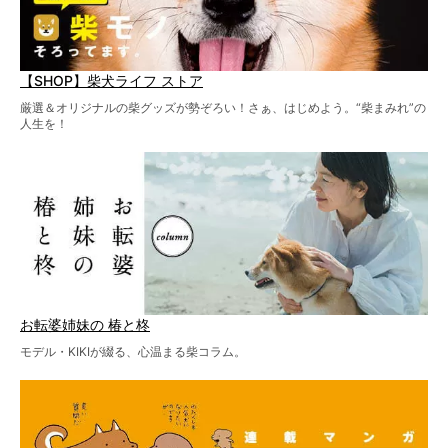
【SHOP】柴犬ライフ ストア
厳選＆オリジナルの柴グッズが勢ぞろい！さぁ、はじめよう。“柴まみれ”の
人生を！
お転婆姉妹の 椿と柊
モデル・KIKIが綴る、心温まる柴コラム。