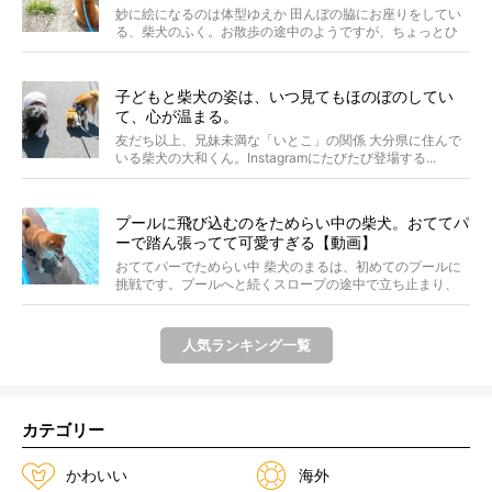
妙に絵になるのは体型ゆえか 田んぼの脇にお座りをしてい
る、柴犬のふく。お散歩の途中のようですが、ちょっとひ
と休...
子どもと柴犬の姿は、いつ見てもほのぼのしてい
て、心が温まる。
友だち以上、兄妹未満な「いとこ」の関係 大分県に住んで
いる柴犬の大和くん。Instagramにたびたび登場する...
プールに飛び込むのをためらい中の柴犬。おててパ
ーで踏ん張ってて可愛すぎる【動画】
おててパーでためらい中 柴犬のまるは、初めてのプールに
挑戦です。プールへと続くスロープの途中で立ち止まり、
前足...
人気ランキング一覧
カテゴリー
かわいい
海外