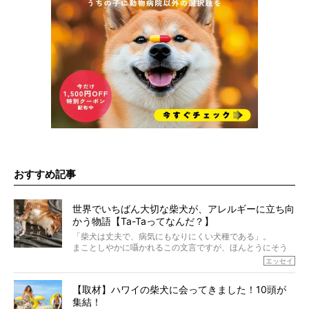
おすすめ記事
世界でいちばん大切な柴犬が、アレルギーに立ち向
かう物語【Ta-Taってなんだ？】
「柴犬は丈夫で、病気にもなりにくい犬種である」。
まことしやかに囁かれるこの文言ですが、ほんとうにそう
でしょうか？
エッセイ
もちろん、犬種としての完成度がとてつもなく高い柴犬だ
から、そういった側面はあります。
【取材】ハワイの柴犬に会ってきました！10頭が
でも、いざそれぞれの個体を見ていくと、丈夫で病気にも
集結！
なりにくい、とは言えないような気もするのです。