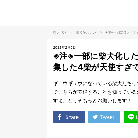
>
>
柴犬TOP
柴犬
かわいい
※注※一部に柴犬化
2022年2月6日
※注※一部に柴犬化し
集した4柴が天使すぎ
ギュウギュウになっている柴犬たちっ
でこちらが悶絶することを知っている
すよ。どうぞもっとお願いします！
Share
Tweet