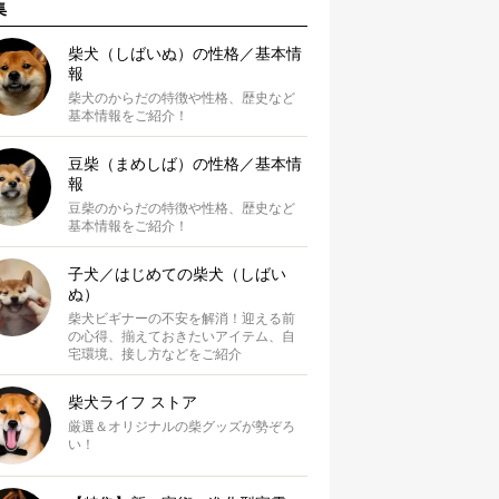
集
柴犬（しばいぬ）の性格／基本情
報
柴犬のからだの特徴や性格、歴史など
基本情報をご紹介！
豆柴（まめしば）の性格／基本情
報
豆柴のからだの特徴や性格、歴史など
基本情報をご紹介！
子犬／はじめての柴犬（しばい
ぬ）
柴犬ビギナーの不安を解消！迎える前
の心得、揃えておきたいアイテム、自
宅環境、接し方などをご紹介
柴犬ライフ ストア
厳選＆オリジナルの柴グッズが勢ぞろ
い！