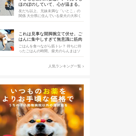
ほのぼのしていて、心が温まる。
友だち以上、兄妹未満な「いとこ」の
関係 大分県に住んでいる柴犬の大和く
ん。Instagramにたびたび登場する...
これは見事な開脚腕立て伏せ。ご
はんに集中しすぎて無意識に筋肉
を喜ばせている柴犬にじわる【動
ごはんを食べながら筋トレ？ 待ちに待
画】
ったごはんの時間。柴犬のらんまはソ
ワソワと落ち着かず、歩き回っていま
す。き...
人気ランキング一覧