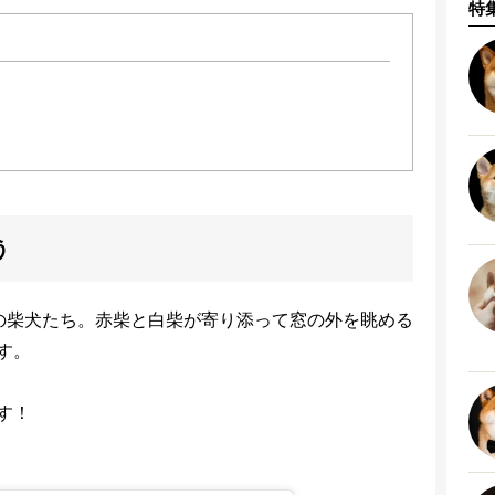
特
う
の柴犬たち。赤柴と白柴が寄り添って窓の外を眺める
す。
す！