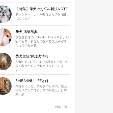
【特集】柴犬のお悩み解決NOTE
ドッグトレーナーがみなさんのお悩み
に応えます！
柴犬 病気辞典
獣医師監修のShiba-Inu Lifeオリジナル
病気辞典。あなたの愛する柴犬を守る
ための情報満載
柴犬里親/保護犬情報
Shiba-Inu Lifeでは、保護犬を一頭でも
多く救うための活動支援をしていま
す。
SHIBA-INU LIFEとは
柴好きによる、柴好きのための、柴犬
情報メディアです。その規模は、日本
最大級！
特集一覧