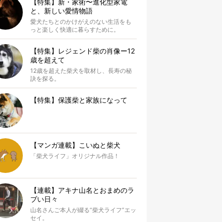
【特集】新・家術〜進化型家電
と、新しい愛情物語
愛犬たちとのかけがえのない生活をも
っと楽しく快適に暮らすために。
【特集】レジェンド柴の肖像ー12
歳を超えて
12歳を超えた柴犬を取材し、長寿の秘
訣を探る。
【特集】保護柴と家族になって
【マンガ連載】こいぬと柴犬
「柴犬ライフ」オリジナル作品！
【連載】アキナ山名とおまめのラ
ブい日々
山名さんご本人が綴る“柴犬ライフ”エッ
セイ。