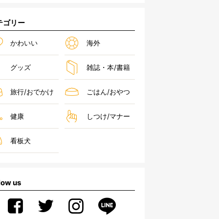
テゴリー
かわいい
海外
グッズ
雑誌・本/書籍
旅行/おでかけ
ごはん/おやつ
健康
しつけ/マナー
看板犬
low us