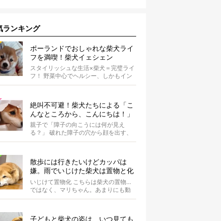
気ランキング
ポーランドでおしゃれな柴犬ライ
フを満喫！柴犬イェシェン
スタイリッシュな生活×柴犬＝完璧ライ
フ！ 野菜中心でヘルシー、しかもイン
スタ映えするお料理を投稿しているア
カウ...
絶叫不可避！柴犬たちによる「こ
んなところから、こんにちは！」
親子で「障子の向こうには何が見え
る？」 破れた障子の穴から顔を出す、
柴犬のこばんちゃん・たまるちゃん親
子。親子...
散歩には行きたいけどカッパは
嫌。雨でいじけた柴犬は置物と化
してしまうのだった【動画】
いじけて置物化 こちらは柴犬の置物…
ではなく、マリちゃん。あまりにも動
かないので間違えそうになりますが、
よく見...
子どもと柴犬の姿は、いつ見ても