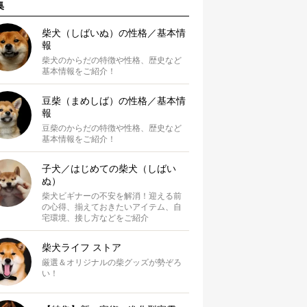
集
柴犬（しばいぬ）の性格／基本情
報
柴犬のからだの特徴や性格、歴史など
基本情報をご紹介！
豆柴（まめしば）の性格／基本情
報
豆柴のからだの特徴や性格、歴史など
基本情報をご紹介！
子犬／はじめての柴犬（しばい
ぬ）
柴犬ビギナーの不安を解消！迎える前
の心得、揃えておきたいアイテム、自
宅環境、接し方などをご紹介
柴犬ライフ ストア
厳選＆オリジナルの柴グッズが勢ぞろ
い！