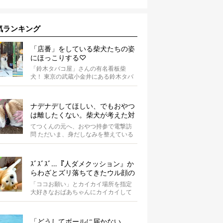
気ランキング
「店番」をしている柴犬たちの姿
にほっこりする♡
「鈴木タバコ屋」さんの有名看板柴
犬！ 東京の武蔵小金井にある鈴木タバ
コ屋さん。その店先には有名な看板柴
犬がいま...
ナデナデしてほしい、でもおやつ
は離したくない。柴犬が考えた対
応策が、欲しがりさんすぎて笑え
てつくんの元へ、おやつ持参で電撃訪
る【動画】
問 ただいま、身だしなみを整えている
最中の柴犬てつくん。 そこへ、オーナ
ーさ...
ｽﾞｽﾞｽﾞ…『人ダメクッション』か
らわざとズリ落ちてきたウル顔の
柴犬。甘え上手すぎて、進んで完
「ココお願い」とカイカイ場所を指定
敗したい。【動画】
大好きなおばあちゃんにカイカイして
もらっているこうめちゃん。いつも、
痒いと...
「どうしてボールに届かない