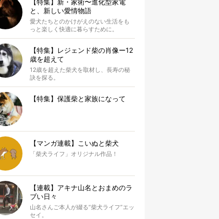
【特集】新・家術〜進化型家電
と、新しい愛情物語
愛犬たちとのかけがえのない生活をも
っと楽しく快適に暮らすために。
【特集】レジェンド柴の肖像ー12
歳を超えて
12歳を超えた柴犬を取材し、長寿の秘
訣を探る。
【特集】保護柴と家族になって
【マンガ連載】こいぬと柴犬
「柴犬ライフ」オリジナル作品！
【連載】アキナ山名とおまめのラ
ブい日々
山名さんご本人が綴る“柴犬ライフ”エッ
セイ。