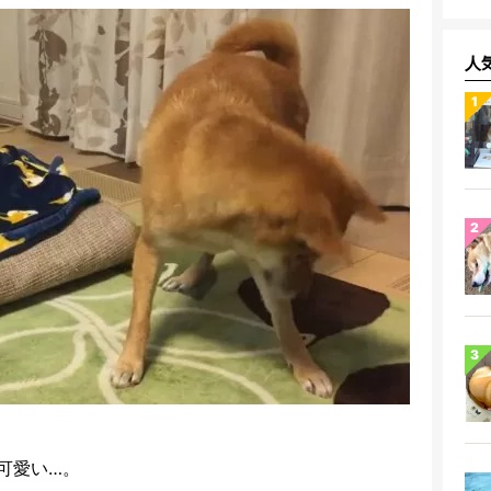
人
可愛い…。