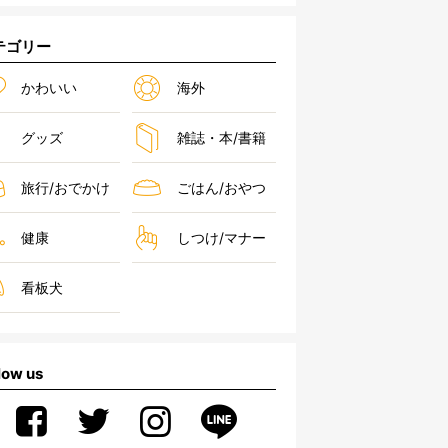
テゴリー
かわいい
海外
グッズ
雑誌・本/書籍
旅行/おでかけ
ごはん/おやつ
健康
しつけ/マナー
看板犬
low us