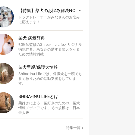
【特集】柴犬のお悩み解決NOTE
ドッグトレーナーがみなさんのお悩み
に応えます！
柴犬 病気辞典
獣医師監修のShiba-Inu Lifeオリジナル
病気辞典。あなたの愛する柴犬を守る
ための情報満載
柴犬里親/保護犬情報
Shiba-Inu Lifeでは、保護犬を一頭でも
多く救うための活動支援をしていま
す。
SHIBA-INU LIFEとは
柴好きによる、柴好きのための、柴犬
情報メディアです。その規模は、日本
最大級！
特集一覧