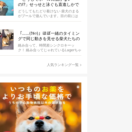
の!?」せっせと泳ぐも直進しかで
きない柴犬が可愛い【動画】
どうしてもたどり着けない 柴犬のまる
がプールで遊んでいます。目の前には
大好きなボールが。 まるは...
「……(ｸﾙｯ)」ほぼ一緒のタイミン
グで同じ動きを見せる柴犬たちの
シンクロっぷりがなんだかスゴイ
絡み合って、時間差シンクロキーッ
ク！ 絡み合ってじゃれているLagerちゃ
んとaleちゃん。いったいどんな体勢...
人気ランキング一覧