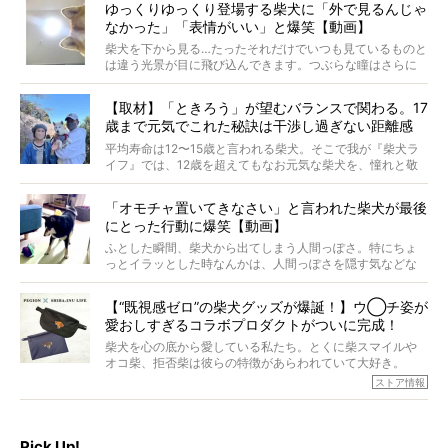
ゆっくりゆっくり登場する柴犬に「外で見るんじゃ
なかった」「表情がいい」と爆笑【動画】
柴犬を下から見る…たったそれだけでいつも見ているものと
は違う光景が目に飛び込んできます。つぶらな瞳はさらに
つぶらに見え、モフモフのお顔はさらにモフモフに見えま
す。これはクセになる…！
【取材】「ときろう」が望むバランスで関わる。17
歳まで元気でこれた秘訣は干渉し過ぎない距離感
#38ときろう
平均寿命は12〜15歳と言われる柴犬。そこで我が『柴犬ラ
イフ』では、12歳を超えてもなお元気な柴犬を、憧れと敬
意を込めて“レジェンド柴”と呼んでいます。 この特集で
は、レジェンド柴たちのライフスタイルや食生活などにフ
「オモチャ置いてきなさい」と言われた柴犬が最後
ォーカスし、その元気の秘訣や、老犬と暮らすうえで大切
にとった行動に爆笑【動画】
だと思うことを、オーナーさんに語っていただきます。今
回登場してくれたのは、17歳のときろうくん。小さい頃か
ふとした瞬間、柴犬から出てしまう人間っぽさ。特にちょ
ら食が細かったため、何でも食べさせてきたということで
っとイラッとした時なんかは、人間っぽさを隠す気などな
すが、そんなときろうくんの長寿の秘訣とは。
いように見えます。もしかして本当の本当は、中身は人間
なんじゃ…？
【“既視感ゼロ”の柴犬グッズが爆誕！】ウ◯チ姿が
愛おしすぎるコラボプロダクトがついに完成！
柴犬を心の底から愛している私たち。とくに柴スマイルや
オコ柴、拒否柴は彼らの特徴があらわれていて大好き。
でもちょっと待て…もうひとつ、忘れてはならない愛おしい
ストア情報
シーンがあったぞ。それは、背中を丸めて“ウンチなう”の姿
だ。
そこで私たち柴犬ライフは、ドッグブランド「PEGION（ペ
ギオン）」とコラボしてオリジナルの柴グッズを製作！
Pick Up!