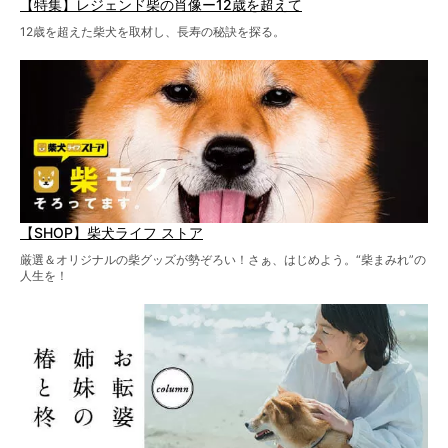
【特集】レジェンド柴の肖像ー12歳を超えて
12歳を超えた柴犬を取材し、長寿の秘訣を探る。
【SHOP】柴犬ライフ ストア
厳選＆オリジナルの柴グッズが勢ぞろい！さぁ、はじめよう。“柴まみれ”の
人生を！