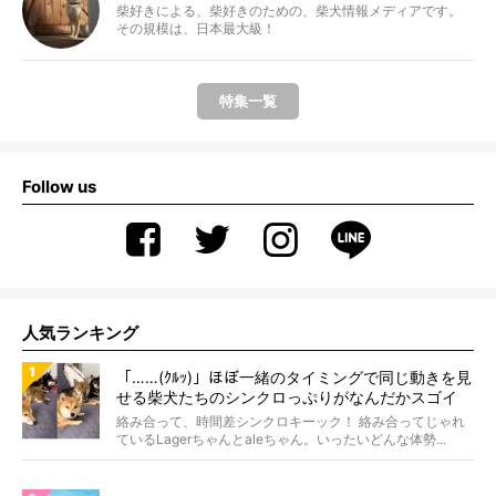
柴好きによる、柴好きのための、柴犬情報メディアです。
その規模は、日本最大級！
特集一覧
Follow us
人気ランキング
「……(ｸﾙｯ)」ほぼ一緒のタイミングで同じ動きを見
せる柴犬たちのシンクロっぷりがなんだかスゴイ
絡み合って、時間差シンクロキーック！ 絡み合ってじゃれ
ているLagerちゃんとaleちゃん。いったいどんな体勢...