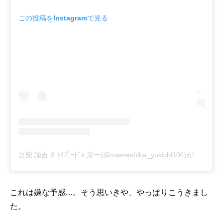
この投稿をInstagramで見る
豆柴 諭吉 & ﾄｲﾌﾟｰﾄﾞﾙ 栄一(@mameshiba_yukichi104)がシェアした投稿
これは嫌な予感…。そう思いきや、やっぱりこうきまし
た。