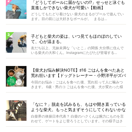
「どうしてボールに届かないの!?」せっせと泳ぐも
直進しかできない柴犬が可愛い【動画】
どうしてもたどり着けない 柴犬のまるがプールで遊んでい
ます。目の前には大好きなボールが。 まるは...
子どもと柴犬の姿は、いつ見てもほのぼのしてい
て、心が温まる。
友だち以上、兄妹未満な「いとこ」の関係 大分県に住んで
いる柴犬の大和くん。Instagramにたびたび登場する...
【柴犬お悩み解決NOTE】♯16 ごはんを食べたあと
荒れ狂います【ドッグトレーナー・小野洋平がズバ
リ回答】
今回のお悩み：ごはんを食べた後、荒れ狂って人に噛みつ
きます。 6歳・男のコ ごはんを食べた後、犬が変わった様
に...
「なに？」脱走を試みるも、もはや開き直っている
ような柴犬。もっと気まずそうにしてくれないかな
ぁ…！【動画あり】
白柴界の体操日本代表？ 白柴のハクくんは腕力にものを言
わせて、ゲートをよじ登ろうとしています。その様子はさ
なが...