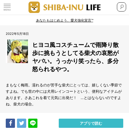
あなたもはじめよう、愛犬強化宣言™
2022年5月18日
ヒヨコ風コスチュームで雨降り散
歩に挑もうとしてる柴犬の哀愁が
ヤバい。うっかり笑ったら、多分
怒られるやつ。
まもなく梅雨。濡れるのが苦手な柴犬にとっては、嬉しくない季節で
すよね。でも世の中には犬用レインコートという、便利なアイテムが
あります。さあこれを着て元気に出発だ！ …とはならないのですよ
ね、柴犬の場合。
Share
Tweet
LINE
アプリで読む