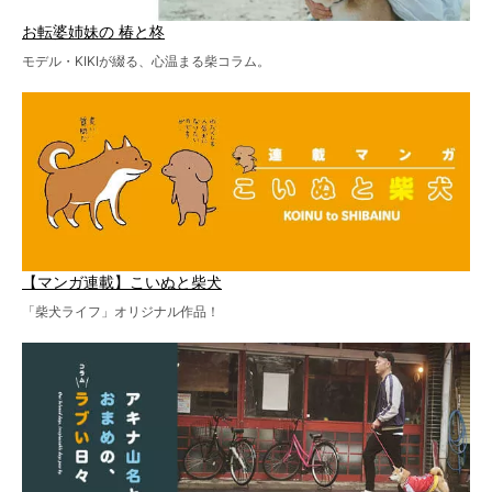
お転婆姉妹の 椿と柊
モデル・KIKIが綴る、心温まる柴コラム。
【マンガ連載】こいぬと柴犬
「柴犬ライフ」オリジナル作品！