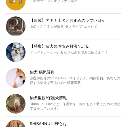
「柴犬ライフ」オリジナル作品！
【連載】アキナ山名とおまめのラブい日々
山名さんご本人が綴る“柴犬ライフ”エッセイ。
【特集】柴犬のお悩み解決NOTE
ドッグトレーナーがみなさんのお悩みに応えます！
柴犬 病気辞典
獣医師監修のShiba-Inu Lifeオリジナル病気辞典。あなたの
愛する柴犬を守るための情報満載
柴犬里親/保護犬情報
Shiba-Inu Lifeでは、保護犬を一頭でも多く救うための活動
支援をしています。
SHIBA-INU LIFEとは