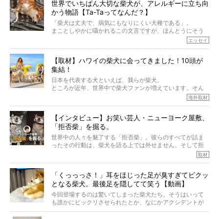
世界でいちばん大切な柴犬が、アレルギーに立ち向
かう物語【Ta-Taってなんだ？】
「柴犬は丈夫で、病気にもなりにくい犬種である」。
まことしやかに囁かれるこの文言ですが、ほんとうにそう
でしょうか？
エッセイ
もちろん、犬種としての完成度がとてつもなく高い柴犬だ
から、そういった側面はあります。
【取材】ハワイの柴犬に会ってきました！10頭が
でも、いざそれぞれの個体を見ていくと、丈夫で病気にも
集結！
なりにくい、とは言えないような気もするのです。
実際に「病気にならない」などということはないし、飼い
日本を代表する犬といえば、我らが柴犬。
主はそのためにやるべきことがある。
ところが近年、世界中で柴犬ファンが増えています。そん
今回は、柴犬に関わる方たちすべてに読んで欲しい、ある
な中「柴犬ライフ」が目をつけたのは、南の楽園ハワイ。
海外取材
柴犬とその家族のお話。
柴犬オーナーが多く、定期的にオフ会まで開催されている
ご本人からのレポートは、愛情たっぷりで示唆に富んだ物
とか。
語でした。
【インタビュー】お笑い芸人・ニューヨーク屋敷、
そんな噂を聞きつけ、今回はハワイの柴犬たちを取材して
「拒否柴」を掘る。
きました！
※文章はご本人の了承を得て編集しています
世界中の人々を魅了する「拒否柴」。彼らのすべてが詰ま
※画像はすべてイメージです
ったその行動は、柴犬を語る上では外せません。そして拒
※この記事は個人の感想であり、効果・効能を示すものではありません
否柴がここまで話題になるのは、“映える”ことも理由のひと
取材
つ。
では…拒否柴を「版画」にしてみたら、どんな作品ができあ
「くっっっさ！」耳をほじった足が臭すぎてビクッ
がるのでしょうか。
となる柴犬。最後足を隠してて笑う【動画】
最近版画製作を始めた、お笑いコンビ「ニューヨーク」の
屋敷裕政さんに、拒否柴を掘っていただきました！ イン
今回登場するのは驚いてしまった柴犬たち。そうはいって
タビューと合わせてご覧ください。
も誰かにビックリさせられたとか、なにかアクシデントが
起きたとか、そういうことが原因ではありません。全ての
原因は彼ら自身にあったのです…！