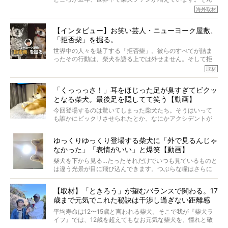
今回は、柴犬に関わる方たちすべてに読んで欲しい、ある
な中「柴犬ライフ」が目をつけたのは、南の楽園ハワイ。
海外取材
柴犬とその家族のお話。
柴犬オーナーが多く、定期的にオフ会まで開催されている
ご本人からのレポートは、愛情たっぷりで示唆に富んだ物
とか。
語でした。
【インタビュー】お笑い芸人・ニューヨーク屋敷、
そんな噂を聞きつけ、今回はハワイの柴犬たちを取材して
「拒否柴」を掘る。
きました！
※文章はご本人の了承を得て編集しています
世界中の人々を魅了する「拒否柴」。彼らのすべてが詰ま
※画像はすべてイメージです
ったその行動は、柴犬を語る上では外せません。そして拒
※この記事は個人の感想であり、効果・効能を示すものではありません
否柴がここまで話題になるのは、“映える”ことも理由のひと
取材
つ。
では…拒否柴を「版画」にしてみたら、どんな作品ができあ
「くっっっさ！」耳をほじった足が臭すぎてビクッ
がるのでしょうか。
となる柴犬。最後足を隠してて笑う【動画】
最近版画製作を始めた、お笑いコンビ「ニューヨーク」の
屋敷裕政さんに、拒否柴を掘っていただきました！ イン
今回登場するのは驚いてしまった柴犬たち。そうはいって
タビューと合わせてご覧ください。
も誰かにビックリさせられたとか、なにかアクシデントが
起きたとか、そういうことが原因ではありません。全ての
原因は彼ら自身にあったのです…！
ゆっくりゆっくり登場する柴犬に「外で見るんじゃ
なかった」「表情がいい」と爆笑【動画】
柴犬を下から見る…たったそれだけでいつも見ているものと
は違う光景が目に飛び込んできます。つぶらな瞳はさらに
つぶらに見え、モフモフのお顔はさらにモフモフに見えま
す。これはクセになる…！
【取材】「ときろう」が望むバランスで関わる。17
歳まで元気でこれた秘訣は干渉し過ぎない距離感
#38ときろう
平均寿命は12〜15歳と言われる柴犬。そこで我が『柴犬ラ
イフ』では、12歳を超えてもなお元気な柴犬を、憧れと敬
意を込めて“レジェンド柴”と呼んでいます。 この特集で