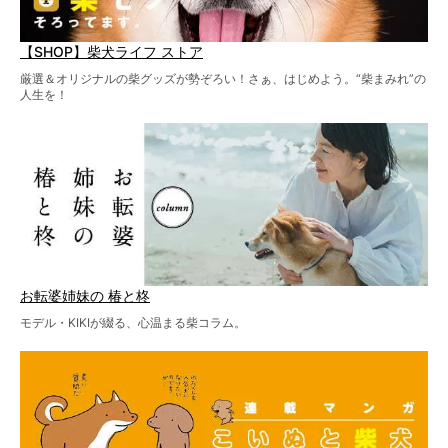
【SHOP】柴犬ライフ ストア
厳選＆オリジナルの柴グッズが勢ぞろい！さぁ、はじめよう。“柴まみれ”の
人生を！
お転婆姉妹の 椿と柊
モデル・KIKIが綴る、心温まる柴コラム。